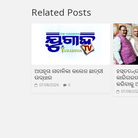
Related Posts
ଅପହୃତା ନାବାଳିକା କଲେଜ ଛାତ୍ରୀ
ହସ୍ତତନ୍ତ
ଉଦ୍ଧାର
କାରିଗରଙ୍କ
କରିବାକୁ 
07/08/2026
0
07/08/20