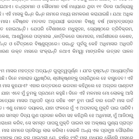
ାଏ। ଚନ୍ଦ୍ରମାନ ଓ ସୌରମାନ ବର୍ଷ ମଧ୍ୟରେ ଥିବା ୧୧ ଦିନର ପାର୍ଥକ୍ୟକୁ
ଇଛି। ଏହି ମାସକୁ ଭିନ୍ନ ଭିନ୍ନ ନାମରେ ମଧ୍ୟ ନାମକରଣ କରାଯାଇଛି। ଯଥା: ଅଧିକ
ାସ। ବୈଷ୍ଣବ ମତବାଦ ଅନୁଯାୟୀ ଭଗବାନ ବିଷ୍ଣୁ ବର୍ଷ (ସମ୍ବତ୍ସର)ର
 ହୋଇଥାନ୍ତି। ଯେପରି ବୈଶାଖରେ ମଧୁସୂଦନ, ଜ୍ୟେଷ୍ଠରେ ତ୍ରିବିକ୍ରମ,
କେଶ, ଆଶ୍ୱିନରେ ପଦ୍ମନାଭ ,କାର୍ତ୍ତିକରେ ଦାମୋଦର, ମାର୍ଗଶୀରରେ କେଶବ,
 ଓ ଚୈତ୍ରରେ ବିଷ୍ଣୁରୂପରେ। ପରନ୍ତୁ ପୂର୍ବରୁ କେହି ଅଧିମାସର ଅଧିପତି
 କାରଣ ଉକ୍ତ ମାସରେ ସଂକ୍ରାନ୍ତି ନଥାଏ କିମ୍ୱା ମାଙ୍ଗଳିକ ଉତ୍ସବ ପାଳନ
ମାସର ମହତ୍ତ୍ବ ଅତ୍ୟନ୍ତ ଗୁରୁତ୍ୱପୂର୍ଣ୍ଣ । ଯା’ର ଦୃଷ୍ଟାନ୍ତ ଆଧ୍ୟାତ୍ମିକ
ଛି। ଦିନେ ମହାରାଜ ଯୁଧିଷ୍ଠିର, ଶ୍ରୀକୃଷ୍ଣଙ୍କୁ ପଚାରିଥିଲେ ହେ ବାସୁଦେବ ! ଏହି
୍ତମ ମାସ କୁହଯାଏ? ଏହାର ଉତ୍ତରରେ ଭଗବାନ କହିଥିଲେ ହେ ଅଗ୍ରଜ ପାଣ୍ଡବ!
। ଯାହା ଏବେ ମୁଁ ତୁମକୁ ପ୍ରଥମେ କହୁଛି। ଦିନେ ଏହି ମଳମାସ ମୋ ଲୋକକୁ ଆସି
 ପ୍ରତ୍ୟେକ ମାସର ଅଧିପତି ରୂପେ ରହିଛ ଏଵଂ ତୁମ ପାଇଁ ବାର ଗୋଟି ମାସ ଗର୍ବ
ଣୀତ। ଏଣୁ ମୋତେ ଦୟାକର, ଯାହା ଫଳରେ ମୁଁ ଏ ଅପବାଦରୁ ମୁକ୍ତି ପାଇ ପାରିବି।
ର ସମସ୍ତ ଦିବ୍ୟ ଗୁଣ ପ୍ରଦାନ କରିବା ସହ କହିଥିଲି ହେ ଅଧିମାସ!, ମୁଁ ଆଜିଠାରୁ
ରାଧନା କରିବ, ସେ ସମସ୍ତ ପାପରୁ ମୁକ୍ତି ପାଇବା ସହ ଅକ୍ଷୟ ପୁଣ୍ୟ ପ୍ରାପ୍ତ
ମ ମାସ ନାମରେ ପ୍ରସିଦ୍ଧି ଲାଭ କରିଲା। ସେଭଳି ଅନ୍ୟ ଏକ ପ୍ରମୁଖ ପୌରାଣିକ
ହ୍ମାଙ୍କ ଠାରୁ ବର ପାଇଥିଲା ଯେ, ବର୍ଷର ୧୨ଟି ମାସ ମଧ୍ୟରୁ କୌଣସି ମାସରେ