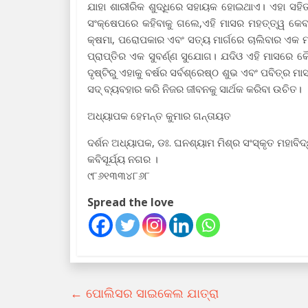
ଯାହା ଶାରୀରିକ ଶୁଦ୍ଧିରେ ସହାୟକ ହୋଇଥାଏ। ଏହା ସହିତ
ସଂକ୍ଷେପରେ କହିବାକୁ ଗଲେ,ଏହି ମାସର ମହତ୍ତ୍ୱ କେବଳ 
କ୍ଷମା, ପରୋପକାର ଏବଂ ସତ୍ୟ ମାର୍ଗରେ ଚାଲିବାର ଏକ ମ
ପ୍ରାପ୍ତିର ଏକ ସୁବର୍ଣ୍ଣ ସୁଯୋଗ। ଯଦିଓ ଏହି ମାସରେ କୌଣ
ଦୃଷ୍ଟିରୁ ଏହାକୁ ବର୍ଷର ସର୍ବଶ୍ରେଷ୍ଠ ଶୁଭ ଏବଂ ପବିତ୍ର
ସଦ୍‌ ବ୍ୟବହାର କରି ନିଜର ଜୀବନକୁ ସାର୍ଥକ କରିବା ଉଚିତ।
ଅଧ୍ୟାପକ ହେମନ୍ତ କୁମାର ଗନ୍ତାୟତ
ଦର୍ଶନ ଅଧ୍ୟାପକ, ଡଃ. ଘନଶ୍ୟାମ ମିଶ୍ର ସଂସ୍କୃତ ମହାବିଦ
କବିସୂର୍ଯ୍ୟ ନଗର ।
୯୮୬୧୩୩୪୮୬୮
Spread the love
←
ପୋଲିସର ସାଇକେଲ ଯାତ୍ରା