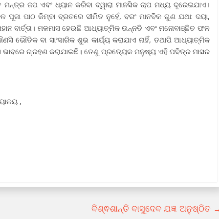
 ମନ୍ତ୍ର ଜପ ଏବଂ ଧ୍ୟାନ କରିବା ଦ୍ୱାରା ମାନସିକ ଚାପ ମଧ୍ୟ ଦୂରେଇଯାଏ।
ପୂଜା ପାଠ କିମ୍ବା ବ୍ରତରେ ସୀମିତ ନୁହେଁ, ବରଂ ମାନବିକ ଗୁଣ ଯଥା: ଦୟା,
ହାନ ବାର୍ତ୍ତା। ମଳମାସ ହେଉଛି ଆଧ୍ୟାତ୍ମିକ ଉନ୍ନତି ଏବଂ ମନୋବାଞ୍ଛିତ ଫଳ
ସି ଭୌତିକ ବା ସାଂସାରିକ ଶୁଭ କାର୍ଯ୍ୟ କରାଯାଏ ନାହିଁ, ତଥାପି ଆଧ୍ୟାତ୍ମିକ
 ମାସ ଭାବରେ ଗ୍ରହଣ କରାଯାଇଛି। ତେଣୁ ପ୍ରତ୍ୟେକ ମନୁଷ୍ୟ ଏହି ପବିତ୍ର ମାସର
୍ୟାଳୟ ,
ବିଶ୍ଵଶାନ୍ତି ବାସୁଦେବ ଯଜ୍ଞ ଅନୁଷ୍ଠିତ