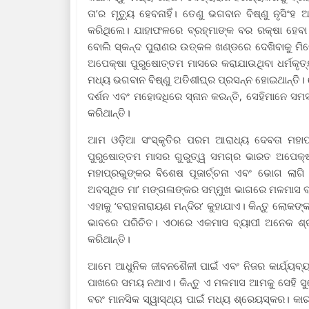
ତା’ର ମୃତ୍ୟୁ ହେବନାହିଁ। ତେଣୁ ଭଗବାନ ବିଷ୍ଣୁ ନୃସି
କରିଥିଲେ। ଯାହାଫଳରେ ବ୍ରହ୍ମାଙ୍କ ବର ରକ୍ଷା ହେବା 
ବୋଲି ସ୍କନ୍ଦ ପୁରାଣର ଉତ୍କଳ ଖଣ୍ଡରେ ଦେଖିବାକୁ ମିଳେ
ଅପେକ୍ଷା ପୁରୁଷୋତ୍ତମ ମାସରେ କରାଯାଉଥିବା ଧର୍ମକ
ମଧ୍ୟ ଭଗବାନ ବିଷ୍ଣୁ ଅତିଶୀଘ୍ର ପ୍ରସନ୍ନ ହୋଇଥାନ୍ତି।
ଦର୍ଶନ ଏବଂ ମହୋଦଧିରେ ସ୍ନାନ କରନ୍ତି, ସେହିମାନେ ସମସ
କରିଥାନ୍ତି।
ଆମ ଓଡ଼ିଆ ସଂସ୍କୃତିର ପରମ ଆରାଧ୍ୟ ଦେବତା ମହାପ୍
ପୁରୁଷୋତ୍ତମ ମାସର ଗୁରୁତ୍ୱ ସମଗ୍ର ଭାରତ ଅପେକ୍ଷ
ମହାପ୍ରଭୁଙ୍କର ବିଶେଷ ପୂଜାର୍ଚ୍ଚନା ଏବଂ ଭୋଗ ଲାଗ
ଅବସ୍ଥିତ ମା’ ମଙ୍ଗଳାଙ୍କର ସମ୍ମୁଖ ଭାଗରେ ମଳମାସ ବା ପ
ଏହାକୁ ‘ବରାହନାରାୟଣ ମନ୍ଦିର’ କୁହାଯାଏ। କିନ୍ତୁ ଲୋକଙ
ଭାବରେ ପରିଚିତ। ଏଠାରେ ଏକମାସ ବ୍ୟାପୀ ଅନେକ ଶ୍ରଦ
କରିଥାନ୍ତି।
ଆମେ ଆଧୁନିକ ଜୀବନଶୈଳୀ ପାଇଁ ଏବଂ ନିଜର କାର୍ଯ୍ୟବ୍
ପାଖରେ ସମୟ ନଥାଏ। କିନ୍ତୁ ଏ ମଳମାସ ଆମକୁ ସେହି ସୁଯ
ବରଂ ମାନସିକ ସ୍ୱାସ୍ଥ୍ୟ ପାଇଁ ମଧ୍ୟ ଶ୍ରେୟସ୍କର। କ