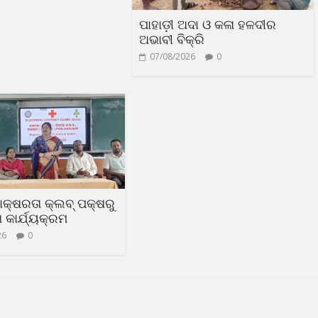
ପାହାଡ଼ୀ ଅଦା ଓ କଳା ହଳଦୀର
ଅଭାବୀ ବିକ୍ରି
07/08/2026
0
ସାକ୍ଷରତା କ୍ଲବ୍ ପକ୍ଷରୁ
କାର୍ଯ୍ୟକ୍ରମ
26
0