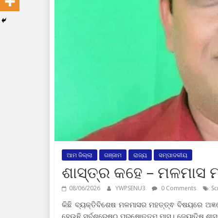
ଆମ ଜିଲ୍ଲା
ଗଞ୍ଜାମ
ରାଜ୍ୟ
ସମ୍ପାଦକୀୟ
ଶାସ୍ତ୍ର କହେ – ମଳମାସ ମ
08/06/2026
YWPSENU3
0 Comments
Sc
କିଛି ବ୍ୟକ୍ତିବିଶେଷ ମଳମାସର ମହତ୍ତ୍ଵ ବିଷୟରେ ଅଜ୍ଞହ
ହେଉଛି ସର୍ବଶ୍ରେଷ୍ଠ ପୁରୁଷୋତ୍ତମ ମାସ। ଜ୍ୟୋତିଷ ଶାସ୍