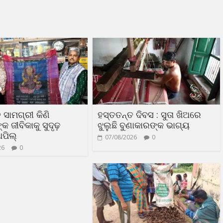
 ସାମଗ୍ରୀ କିଣି
ହସ୍ତତନ୍ତ ଦିବସ : ସୁତା ଖିଅରେ
 ଜୀବିକାକୁ ସୁଦୃଢ଼
ଝୁଲୁଛି ବୁଣାକାରଙ୍କ ଭାଗ୍ୟ
ଅପିଲ୍
07/08/2026
0
26
0