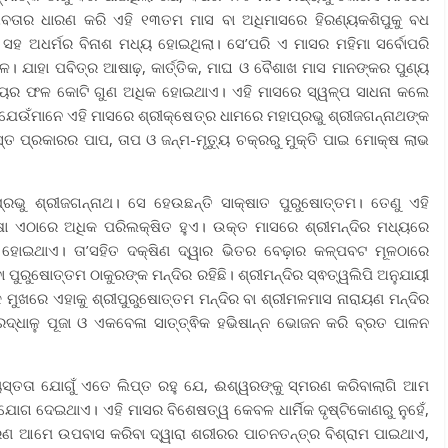
ଂହ ଅବତାର ଧାରଣ କରି ଏହି ୧୩ତମ ମାସ ବା ଅଧିମାସରେ ହିରଣ୍ୟକଶିପୁକୁ ବଧ
ସହ ଅଧର୍ମର ବିନାଶ ମଧ୍ୟ ହୋଇଥିଲା। ସେ’ପରି ଏ ମାସର ମହିମା ସର୍ବୋପରି
। ଯାହା ପବିତ୍ର ଆଷାଢ଼, କାର୍ତ୍ତିକ, ମାଘ ଓ ବୈଶାଖ ମାସ ମାନଙ୍କର ପୁଣ୍ୟ
ୃତ୍ୟର ଫଳ କୋଟି ଗୁଣ ଅଧିକ ହୋଇଥାଏ। ଏହି ମାସରେ ସ୍ୱଳ୍ପ ସାଧନା କଲେ
 ଯେଉଁମାନେ ଏହି ମାସରେ ଶ୍ରୀକ୍ଷେତ୍ର ଧାମରେ ମହାପ୍ରଭୁ ଶ୍ରୀଜଗନ୍ନାଥଙ୍କ
୍ତ ପ୍ରକାରର ପାପ, ତାପ ଓ ଜନ୍ମ-ମୃତ୍ୟୁ ଚକ୍ରରୁ ମୁକ୍ତି ପାଇ ମୋକ୍ଷ ଲାଭ
ରଭୁ ଶ୍ରୀଜଗନ୍ନାଥ। ସେ ହେଉଛନ୍ତି ସାକ୍ଷାତ ପୁରୁଷୋତ୍ତମ। ତେଣୁ ଏହି
ା ଏଠାରେ ଅଧିକ ପରିଲକ୍ଷିତ ହୁଏ। ଉକ୍ତ ମାସରେ ଶ୍ରୀମନ୍ଦିର ମଧ୍ୟରେ
ି ହୋଇଥାଏ। ତା’ସହିତ ଦକ୍ଷିଣ ଦ୍ୱାର ଭିତର ବେଢ଼ାର କଳ୍ପବଟ ମୂଳଠାରେ
ୁରୁଷୋତ୍ତମ ଠାକୁରଙ୍କ ମନ୍ଦିର ରହିଛି। ଶ୍ରୀମନ୍ଦିର ସ୍ଵତ୍ୱଲିପି ଅନୁଯାୟୀ
୍କ ମୁଖରେ ଏହାକୁ ଶ୍ରୀପୁରୁଷୋତ୍ତମ ମନ୍ଦିର ବା ଶ୍ରୀମଳମାସ ନାରାୟଣ ମନ୍ଦିର
୍ଧାଳୁ ପୂଜା ଓ ଏକବେଳା ସାତ୍ତ୍ଵିକ ହଭିଷାନ୍ନ ଭୋଜନ କରି ବ୍ରତ ପାଳନ
ୟସ୍ତତା ଯୋଗୁଁ ଏତେ ଲିପ୍ତ ରହୁ ଯେ, ଈଶ୍ୱରଙ୍କୁ ସ୍ମରଣ କରିବାଲାଗି ଆମ
ୋଗ ଦେଇଥାଏ। ଏହି ମାସର ବିଶେଷତ୍ୱ କେବଳ ଧାର୍ମିକ ଦୃଷ୍ଟିକୋଣରୁ ନୁହେଁ,
ାରଣ ଆମେ ଉପବାସ କରିବା ଦ୍ୱାରା ଶରୀରର ପାଚନତନ୍ତ୍ର ବିଶ୍ରାମ ପାଇଥାଏ,