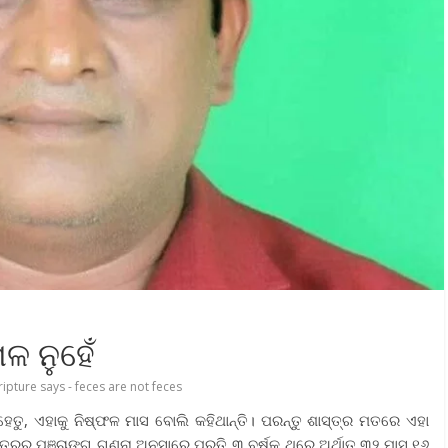
ଳ ନୁହେଁ
ripture says - feces are not feces
େତୁ, ଏହାକୁ ନିଷ୍ଫଳ ମାସ ବୋଲି କହିଥାନ୍ତି। ପରନ୍ତୁ ଶାସ୍ତ୍ର ମତରେ ଏହା
ତ୍ରର ପଞ୍ଚାଙ୍ଗ ଗଣନା ଅନୁସାରେ ପ୍ରତି ୩ ବର୍ଷକୁ ଥରେ ଅର୍ଥାତ୍ ୩୨ ମାସ ୧୬