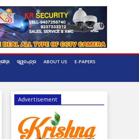
୍ରୀଡ଼ା
ସ୍ୱତନ୍ତ୍ର
ABOUT US
E-PAPERS
Advertisement