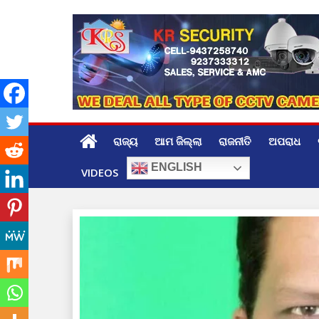
Skip
to
content
ରାଜ୍ୟ
ଆମ ଜିଲ୍ଲା
ରାଜନୀତି
ଅପରାଧ
ENGLISH
VIDEOS