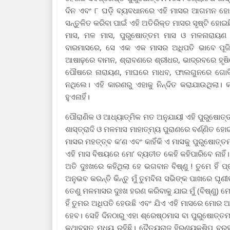
ଦିନ ଏବଂ ୮ ଘଡ଼ି ବ୍ୟବଧାନରେ ଏହି ମାସର ଆଗମନ ହୋଇଥ
ସନ୍ତୁଳିତ କରିବା ପାଇଁ ଏହି ଅତିରିକ୍ତ ମାସର ସୃଷ୍ଟି ହୋ
ମାସ, ମଳ ମାସ, ପୁରୁଷୋତ୍ତମ ମାସ ଓ ମଳନାରାୟଣ ମ
ବାରମାସରେ, ସେ ଏକ ଏକ ମାସର ଅଧିପତି ଭାବେ ପୂଜିତ
ଆଷାଢ଼ରେ ବାମନ, ଶ୍ରାବଣରେ ଶ୍ରୀଧର, ଭାଦ୍ରବରେ ହୃଷି
ପୌଷରେ ନାରାୟଣ, ମାଘରେ ମାଧବ, ଫାଲଗୁନରେ ଗୋବିନ୍ଦ
ନଥିଲେ। ଏହି କାରଣରୁ ଏହାକୁ ନିନ୍ଦିତ କରାଯାଉଥିଲା।
ହୁଏନାହିଁ।
ପୌରାଣିକ ଓ ଆଧ୍ୟାତ୍ମିକ ମତ ଅନୁଯାୟୀ ଏହି ପୁରୁଷୋତ୍ତମ 
ଶାସ୍ତ୍ରାଦି ଓ ମଳମାସ ମାହାତ୍ମ୍ୟ ପୁରାଣରେ ବର୍ଣ୍ଣିତ ହୋଇ
ମାସର ମହତ୍ତ୍ବ କ’ଣ ଏବଂ କାହିଁକି ଏ ମାସକୁ ପୁରୁଷୋତ
ଏହି ମାସ ବିଷୟରେ ମୋ’ ବ୍ୟତୀତ କେହି କହିପାରିବେ ନାହିଁ
ଅତି ଦୁଃଖରେ କହିଥିଲା ହେ ଭଗବାନ ବିଷ୍ଣୁ ! ତୁମେ ହିଁ
ଅନୁଭବ କରନ୍ତି କିନ୍ତୁ ମୁଁ ତୁମବିନା ସଭିଙ୍କ ପାଖରେ ଘୃ
ତେଣୁ ମଳମାସର ଦୁଃଖ ହରଣ କରିବାକୁ ଯାଇ ମୁଁ (ବିଷ୍ଣୁ) ମୋ
ହିଁ ତୁମର ଅଧିପତି ହେଉଛି ଏବଂ ଯିଏ ଏହି ମାସରେ ମୋର ଆ
ହେବ। ସେହି ଦିନଠାରୁ ଏହା ଶ୍ରେଷ୍ଠମାସ ବା ପୁରୁଷୋତ୍ତ
କଥାବସ୍ତୁ ମଧ୍ୟ ରହିଛି। ଦୈତ୍ୟରାଜ ହିରଣ୍ୟକଶିପୁ ବ୍ର