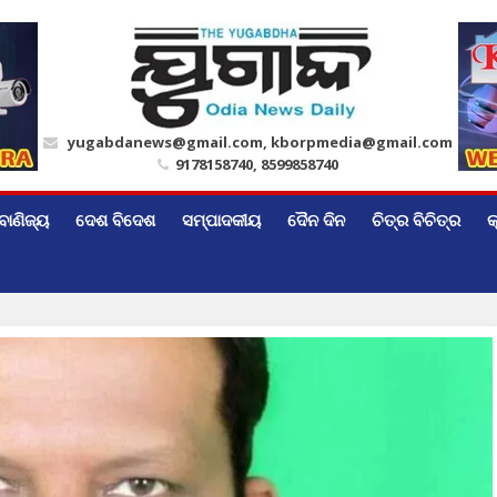
yugabdanews@gmail.com, kborpmedia@gmail.com
9178158740, 8599858740
ବାଣିଜ୍ୟ
ଦେଶ ବିଦେଶ
ସମ୍ପାଦକୀୟ
ଦୈନ ଦିନ
ଚିତ୍ର ବିଚିତ୍ର
କ