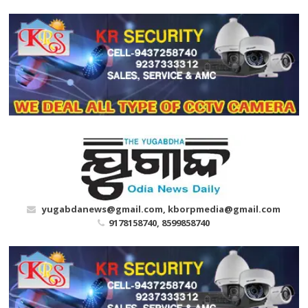
Skip
to
content
yugabdanews@gmail.com, kborpmedia@gmail.com
9178158740, 8599858740