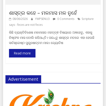
ଶାସ୍ତ୍ର କହେ – ମଳମାସ ମଳ ନୁହେଁ
08/06/2026
YWPSENU3
0 Comments
Scripture
says - feces are not feces
କିଛି ବ୍ୟକ୍ତିବିଶେଷ ମଳମାସର ମହତ୍ତ୍ଵ ବିଷୟରେ ଅଜ୍ଞହେତୁ, ଏହାକୁ
ନିଷ୍ଫଳ ମାସ ବୋଲି କହିଥାନ୍ତି। ପରନ୍ତୁ ଶାସ୍ତ୍ର ମତରେ ଏହା ହେଉଛି
ସର୍ବଶ୍ରେଷ୍ଠ ପୁରୁଷୋତ୍ତମ ମାସ। ଜ୍ୟୋତିଷ
Read more
Advertisement