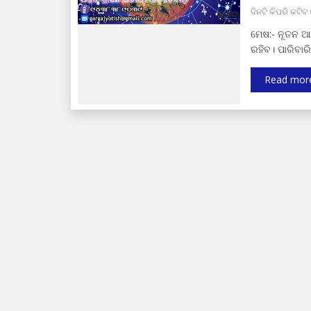
ଦିନଟି କିପରି କଟି
ମେଷ:- ନୂତନ ଆ
ରହିବ। ପାରିବାରି
Read mor