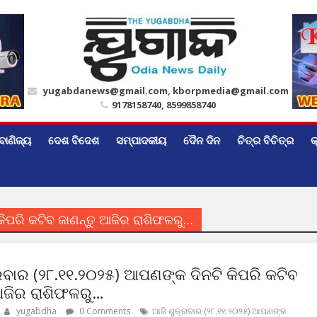
yugabdanews@gmail.com, kborpmedia@gmail.com
9178158740, 8599858740
ବାଣିଜ୍ୟ
ଦେଶ ବିଦେଶ
ସମ୍ପାଦକୀୟ
ଦୈନ ଦିନ
ଚିତ୍ର ବିଚିତ୍ର
କ
କିପରି କଟିବ ଜାଣନ୍ତୁ ଆଜିର ରାଶିଫଳରୁ…
ରବାର (୨୮.୧୧.୨୦୨୫) ଆପଣଙ୍କ ଦିନଟି କିପରି କଟିବ
ଆଜିର ରାଶିଫଳରୁ…
yugabdha
0 Comments
ଆଜି ଶୁକ୍ରବାର (୨୮.୧୧.୨୦୨୫) ଆପଣଙ୍କ