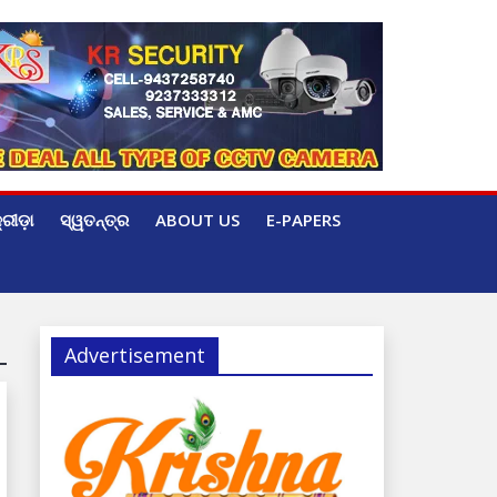
୍ରୀଡ଼ା
ସ୍ୱତନ୍ତ୍ର
ABOUT US
E-PAPERS
Advertisement