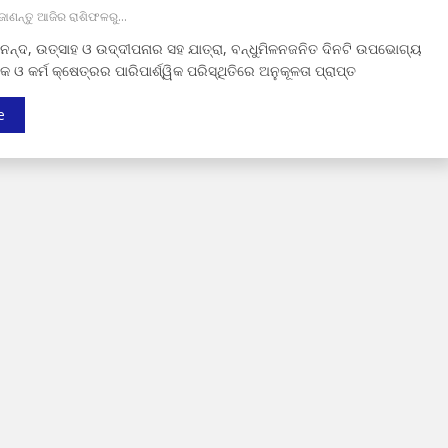
ବ ଜାଣନ୍ତୁ ଆଜିର ରାଶିଫଳରୁ…
ନନ୍ଦ, ଉତ୍ସାହ ଓ ଉଦ୍ଦୀପନାର ସହ ଯାତ୍ରା, ବନ୍ଧୁମିଳନଜନିତ ଦିନଟି ଉପଭୋଗ୍ୟ
କ ଓ କର୍ମ କ୍ଷେତ୍ରର ପାରିପାର୍ଶ୍ୱିକ ପରିସ୍ଥିତିରେ ଅନୁକୂଳତା ପ୍ରାପ୍ତ
e