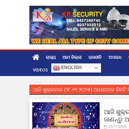
Skip
to
content
ରାଜ୍ୟ
ଆମ ଜିଲ୍ଲା
ରାଜନୀତି
ଅପରାଧ
ENGLISH
VIDEOS
ଆଜି ଶୁକ୍ରବାର (୨୮.୧୧.୨୦୨୫) ଆପଣଙ୍କ ଦିନଟି 
ଆଜି ଶୁକ୍
ଜାଣନ୍ତୁ 
27/11/2025