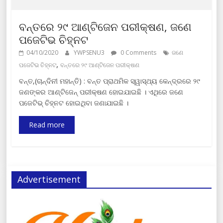
ବନ୍ତରେ ୨୯ ଆଣ୍ଟିଜେନ ପରୀକ୍ଷଣ, ଜଣେ
ପଜେଟିଭ ଚିହ୍ନଟ
04/10/2020
YWPSENU3
0 Comments
ଜଣେ
,
ପଜେଟିଭ ଚିହ୍ନଟ
ବନ୍ତରେ ୨୯ ଆଣ୍ଟିଜେନ ପରୀକ୍ଷଣ
ବନ୍ତ,(ଚାନ୍ଦିନୀ ମହାନ୍ତି) : ବନ୍ତ ପ୍ରାଥମିକ ସ୍ୱାସ୍ଥ୍ୟ କେନ୍ଦ୍ରରେ ୨୯
ଜଣଙ୍କର ଆଣ୍ଟିଜେନ୍ ପରୀକ୍ଷଣ ହୋଇଯାଇଛି । ଏଥିରେ ଜଣେ
ପଜେଟିଭ୍ ଚିହ୍ନଟ ହୋଇଥିବା ଜଣାଯାଇଛି ।
Read more
Advertisement