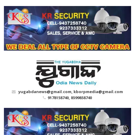
Skip
to
content
yugabdanews@gmail.com, kborpmedia@gmail.com
9178158740, 8599858740