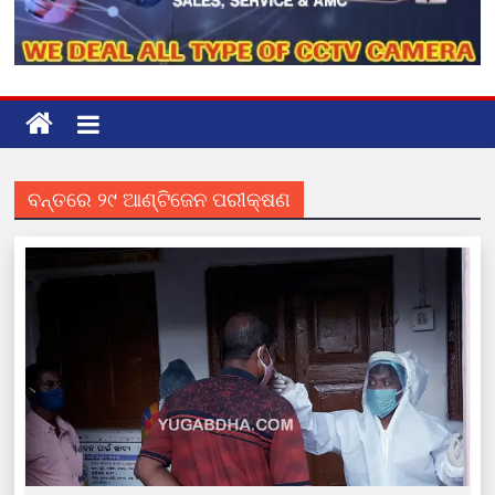
ବନ୍ତରେ ୨୯ ଆଣ୍ଟିଜେନ ପରୀକ୍ଷଣ