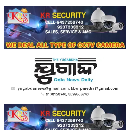
Skip
to
content
yugabdanews@gmail.com, kborpmedia@gmail.com
9178158740, 8599858740