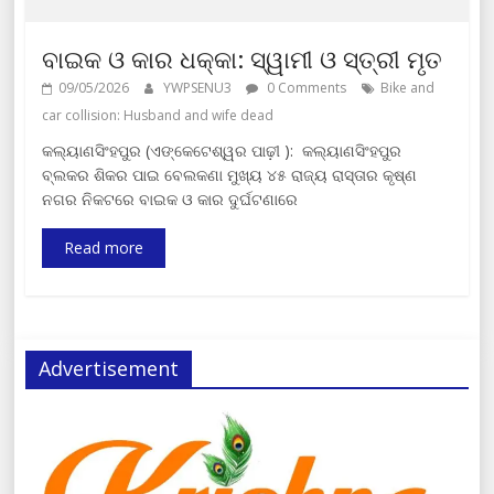
ବାଇକ ଓ କାର ଧକ୍କା: ସ୍ୱାମୀ ଓ ସ୍ତ୍ରୀ ମୃତ
09/05/2026
YWPSENU3
0 Comments
Bike and
car collision: Husband and wife dead
କଲ୍ୟାଣସିଂହପୁର (ଏଙ୍କେଟେଶ୍ୱର ପାଢ଼ୀ ): କଲ୍ୟାଣସିଂହପୁର
ବ୍ଲକର ଶିକର ପାଇ ବେଲକଣା ମୁଖ୍ୟ ୪୫ ରାଜ୍ୟ ରାସ୍ତାର କୃଷ୍ଣ
ନଗର ନିକଟରେ ବାଇକ ଓ କାର ଦୁର୍ଘଟଣାରେ
Read more
Advertisement