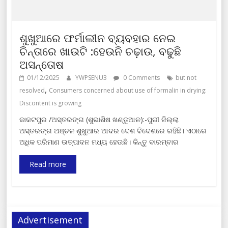
ଶୁଖୁଆରେ ଫର୍ମାଲୀନ ବ୍ୟବହାର ନେଇ
ଚିନ୍ତାରେ ଖାଉଟି :ହେଉନି ଚଢ଼ାଉ, ବଢୁଛି
ଅସନ୍ତୋଷ
01/12/2025
YWPSENU3
0 Comments
but not
,
resolved
Consumers concerned about use of formalin in drying:
Discontent is growing
କାକଟପୁର /ଅସ୍ତରଙ୍ଗ (ଶୁଭାଶିଷ ଖଣ୍ଡୁଆଳ):-ପୁରୀ ଜିଲ୍ଲା
ଅସ୍ତରଙ୍ଗ ଅଞ୍ଚଳ ଶୁଖୁଆର ଆଦର ଦେଶ ବିଦେଶରେ ରହିଛି। ଏଠାରେ
ଅଧିକ ପରିମାଣ ଉତ୍ପାଦନ ମଧ୍ୟ ହେଉଛି। କିନ୍ତୁ ବାରମ୍ବାର
Read more
Advertisement