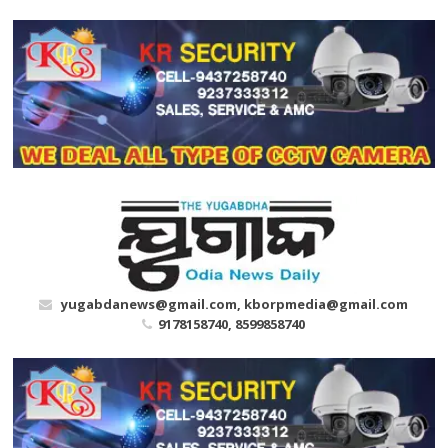
Skip
to
content
yugabdanews@gmail.com, kborpmedia@gmail.com
9178158740, 8599858740