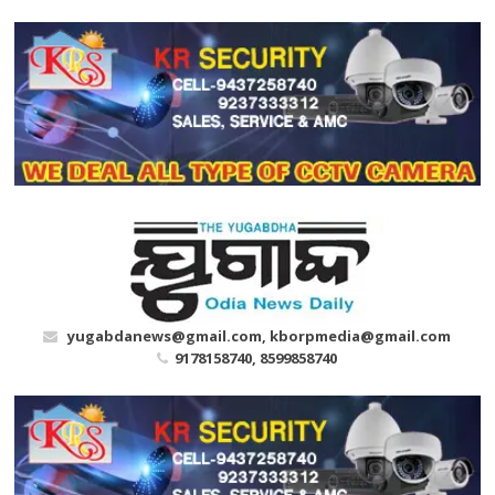
Skip
to
content
yugabdanews@gmail.com, kborpmedia@gmail.com
9178158740, 8599858740