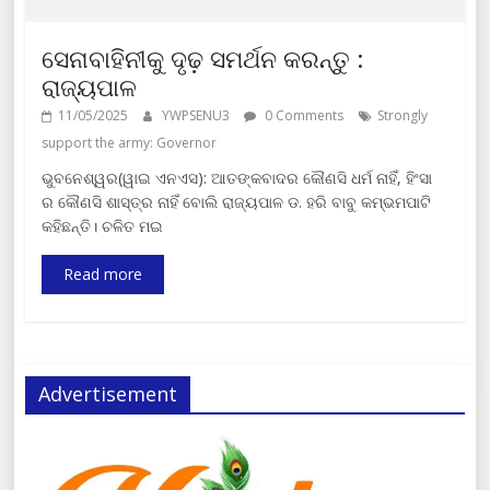
ସେନାବାହିନୀକୁ ଦୃଢ଼ ସମର୍ଥନ କରନ୍ତୁ :
ରାଜ୍ୟପାଳ
11/05/2025
YWPSENU3
0 Comments
Strongly
support the army: Governor
ଭୁବନେଶ୍ୱର(ୱାଇ ଏନଏସ): ଆତଙ୍କବାଦର କୌଣସି ଧର୍ମ ନାହିଁ, ହିଂସା
ର କୌଣସି ଶାସ୍ତ୍ର ନାହିଁ ବୋଲି ରାଜ୍ୟପାଳ ଡ. ହରି ବାବୁ କମ୍ଭମପାଟି
କହିଛନ୍ତି। ଚଳିତ ମଇ
Read more
Advertisement