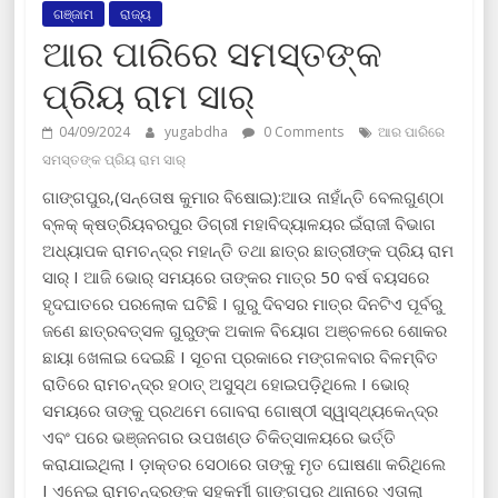
ଗଞ୍ଜାମ
ରାଜ୍ୟ
ଆର ପାରିରେ ସମସ୍ତଙ୍କ
ପ୍ରିୟ ରାମ ସାର୍
04/09/2024
yugabdha
0 Comments
ଆର ପାରିରେ
ସମସ୍ତଙ୍କ ପ୍ରିୟ ରାମ ସାର୍
ଗାଙ୍ଗପୁର,(ସନ୍ତୋଷ କୁମାର ବିଷୋଇ):ଆଉ ନାହାଁନ୍ତି ବେଲଗୁଣ୍ଠା
ବ୍ଳକ୍ କ୍ଷତ୍ରିୟବରପୁର ଡିଗ୍ରୀ ମହାବିଦ୍ୟାଳୟର ଇଁରାଜୀ ବିଭାଗ
ଅଧ୍ୟାପକ ରାମଚନ୍ଦ୍ର ମହାନ୍ତି ତଥା ଛାତ୍ର ଛାତ୍ରୀଙ୍କ ପ୍ରିୟ ରାମ
ସାର୍ I ଆଜି ଭୋର୍ ସମୟରେ ତାଙ୍କର ମାତ୍ର 50 ବର୍ଷ ବୟସରେ
ହୃଦଘାତରେ ପରଲୋକ ଘଟିଛି I ଗୁରୁ ଦିବସର ମାତ୍ର ଦିନଟିଏ ପୂର୍ବରୁ
ଜଣେ ଛାତ୍ରବତ୍ସଳ ଗୁରୁଙ୍କ ଅକାଳ ବିୟୋଗ ଅଞ୍ଚଳରେ ଶୋକର
ଛାୟା ଖେଳାଇ ଦେଇଛି I ସୂଚନା ପ୍ରକାରେ ମଙ୍ଗଳବାର ବିଳମ୍ବିତ
ରାତିରେ ରାମଚନ୍ଦ୍ର ହଠାତ୍ ଅସୁସ୍ଥ ହୋଇପଡ଼ିଥିଲେ I ଭୋର୍
ସମୟରେ ତାଙ୍କୁ ପ୍ରଥମେ ଗୋବରା ଗୋଷ୍ଠୀ ସ୍ୱାସ୍ଥ୍ୟକେନ୍ଦ୍ର
ଏବଂ ପରେ ଭଞ୍ଜନଗର ଉପଖଣ୍ଡ ଚିକିତ୍ସାଳୟରେ ଭର୍ତ୍ତି
କରାଯାଇଥିଲା I ଡ଼ାକ୍ତର ସେଠାରେ ତାଙ୍କୁ ମୃତ ଘୋଷଣା କରିଥିଲେ
I ଏନେଇ ରାମଚନ୍ଦ୍ରଙ୍କ ସହକର୍ମୀ ଗାଙ୍ଗପୁର ଥାନାରେ ଏତାଲା