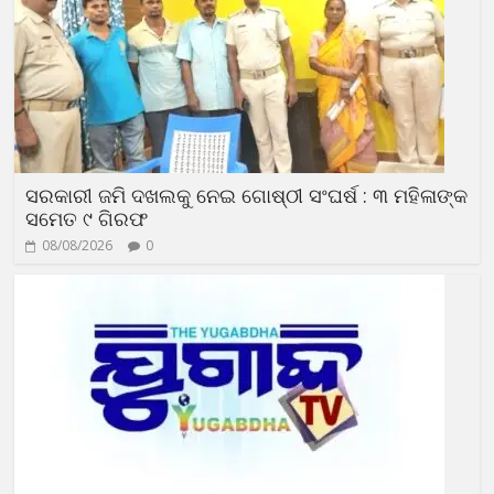
ସରକାରୀ ଜମି ଦଖଲକୁ ନେଇ ଗୋଷ୍ଠୀ ସଂଘର୍ଷ : ୩ ମହିଳାଙ୍କ
ସମେତ ୯ ଗିରଫ
08/08/2026
0