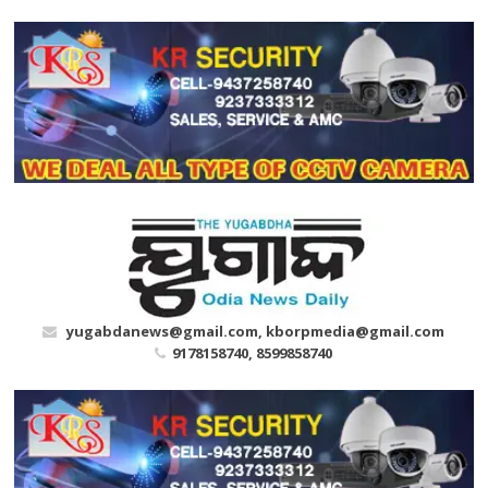
Skip
to
content
yugabdanews@gmail.com, kborpmedia@gmail.com
9178158740, 8599858740