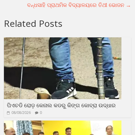
ବନ୍ଧସାହି ପ୍ରାଥମିକ ବିଦ୍ୟାଳୟରେ ତିଥୀ ଭୋଜନ
→
Related Posts
ପିଏଚଡି ରୋଡ଼ କେନାଲ କଡରୁ କିଙ୍ଗ କୋବ୍ରା ଉଦ୍ଧାର
08/08/2026
0