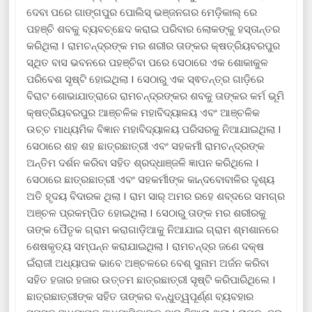
ଦେବା ପରେ ଗାଙ୍ଗପୁର ପୋଲିସ୍ ଭଞ୍ଜନଗର ମେଡ଼ିକାଲ୍ ରେ
ପହଞ୍ଚି ଶବକୁ ବ୍ୟବଚ୍ଛେଦ କରାଇ ପରିବାର ଲୋକଙ୍କୁ ହସ୍ତାନ୍ତର
କରିଥିଲା I ରାମଚନ୍ଦ୍ରଙ୍କ ମର ଶରୀର ତାଙ୍କର କ୍ଷତ୍ରିୟବରପୁର
ସ୍ଥିତ ବାସ ଭବନରେ ପହଞ୍ଚିବା ପରେ ସେଠାରେ ଏକ ଶୋକାକୁଳ
ପରିବେଶ ସୃଷ୍ଟି ହୋଇଥିଲା I ସେଠାରୁ ଏକ ସ୍ଵତନ୍ତ୍ର ଗାଡ଼ିରେ
ବିରାଟ ଶୋଭାଯାତ୍ରାରେ ରାମଚନ୍ଦ୍ରଙ୍କର ଶବକୁ ତାଙ୍କର କର୍ମ ଭୂମି
କ୍ଷତ୍ରିୟବରପୁର ଆଞ୍ଚଳିକ ମହାବିଦ୍ୟାଳୟ ଏବଂ ଆଞ୍ଚଳିକ
ଉଚ୍ଚ ମାଧ୍ୟମିକ ବିଜ୍ଞାନ ମହାବିଦ୍ୟାଳୟ ପରିସରକୁ ନିଆଯାଇଥିଲା I
ସେଠାରେ ଶହ ଶହ ଛାତ୍ରଛାତ୍ରୀ ଏବଂ ସହକର୍ମୀ ରାମଚନ୍ଦ୍ରଙ୍କ
ଅନ୍ତିମ ଦର୍ଶନ କରିବା ସହିତ ଶ୍ରଦ୍ଧାଞ୍ଜଳି ଜ୍ଞାପନ କରିଥିଲେ I
ସେଠାରେ ଛାତ୍ରଛାତ୍ରୀ ଏବଂ ସହକର୍ମୀଙ୍କ କାନ୍ଦବୋବାଳିର ଦୃଶ୍ୟ
ଅତି ହୃଦୟ ବିଦାରକ ଥିଲା I ରାମ ସାର୍ ଅମର ରହେ ଶବ୍ଦରେ ସମଗ୍ର
ଅଞ୍ଚଳ ପ୍ରକମ୍ପିତ ହୋଇଥିଲା I ସେଠାରୁ ତାଙ୍କ ମର ଶରୀରକୁ
ତାଙ୍କ ପୈତୃକ ଗ୍ରାମ କରାଗାଡ଼ିଆକୁ ନିଆଯାଇ ଗ୍ରାମ ଶ୍ମଶାନରେ
ଶେଷକୃତ୍ୟ ସମ୍ପନ୍ନ କରାଯାଇଥିଲା I ରାମଚନ୍ଦ୍ର ଜଣେ ଦକ୍ଷ
ଇଁରାଜୀ ଅଧ୍ୟାପକ ଭାବେ ଅଞ୍ଚଳରେ ବେଶ୍ ସୁନାମ ଅର୍ଜନ କରିବା
ସହିତ ହଜାର ହଜାର ଉତ୍ତମ ଛାତ୍ରଛାତ୍ରୀ ସୃଷ୍ଟି କରିପାରିଥିଲେ I
ଛାତ୍ରଛାତ୍ରୀଙ୍କ ସହିତ ତାଙ୍କର ବନ୍ଧୁତ୍ୱପୂର୍ଣ୍ଣ ବ୍ୟବହାର