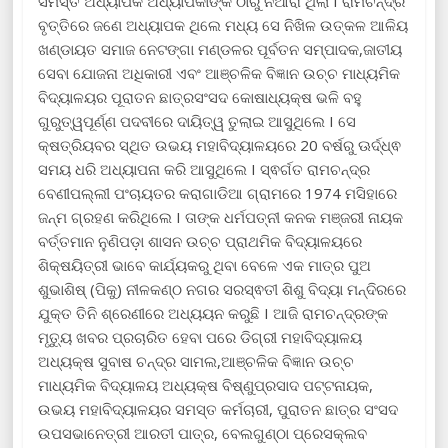
ସମସ୍ତ ଅଧ୍ୟାପକ ଅଧ୍ୟାପିକାଙ୍କ ଠାରୁ ନିଆରା ଥିଲା I ରାମଚନ୍ଦ୍ର
ବୃତ୍ତିରେ ଜଣେ ଅଧ୍ୟାପକ ଥିଲେ ମଧ୍ୟ ସେ ନିଖିଳ ଉତ୍କଳ ଆଳିୟ
ଖଣ୍ଡାୟତ ସମାଜ ନେଟଙ୍ଗା ମଣ୍ଡଳର ପୂର୍ବତନ ସମ୍ପାଦକ,ଜାତୀୟ
ସେବା ଯୋଜନା ଅଧିକାରୀ ଏବଂ ଆଞ୍ଚଳିକ ବିଜ୍ଞାନ ଉଚ୍ଚ ମାଧ୍ୟମିକ
ବିଦ୍ୟାଳୟର ପୂରାତନ ଛାତ୍ରସଂସଦ କୋଷାଧ୍ୟକ୍ଷ ଭଳି ବହୁ
ଗୁରୁତ୍ୱପୂର୍ଣ୍ଣ ପଦବୀରେ ଦାୟିତ୍ୱ ତୁଲାଇ ଆସୁଥିଲେ I ସେ
କ୍ଷତ୍ରିୟବର ସ୍ଥିତ ଉଭୟ ମହାବିଦ୍ୟାଳୟରେ 20 ବର୍ଷରୁ ଊର୍ଦ୍ଧ୍ଵ
ସମୟ ଧରି ଅଧ୍ୟାପନା କରି ଆସୁଥିଲେ I ସ୍ଵର୍ଗତ ରାମଚନ୍ଦ୍ର
ବେଣୀପଲ୍ଲୀ ପଂଚାୟତର କରାଗାଡିଆ ଗ୍ରାମରେ 1974 ମସିହାରେ
ଜନ୍ମ ଗ୍ରହଣ କରିଥିଲେ I ତାଙ୍କ ଧର୍ମପତ୍ନୀ କନକ ମଞ୍ଜରୀ ନାୟକ
ବର୍ତ୍ତମାନ ନୁଣିପଡ଼ା ଶାସନ ଉଚ୍ଚ ପ୍ରାଥମିକ ବିଦ୍ୟାଳୟରେ
ଶିକ୍ଷୟିତ୍ରୀ ଭାବେ କାର୍ଯ୍ୟକରୁ ଥିବା ବେଳେ ଏକ ମାତ୍ର ପୁଅ
ଶୁଭାଶିଷ୍ (ପିକୁ) ନୀଳକଣ୍ଠ ନଗର ସରସ୍ଵତୀ ଶିଶୁ ବିଦ୍ୟା ମନ୍ଦିରରେ
ଯୁକ୍ତ ତିନି ଶ୍ରେଣୀରେ ଅଧ୍ୟୟନ କରୁଛି I ଆଜି ରାମଚନ୍ଦ୍ରଙ୍କ
ମୃତ୍ୟୁ ଖବର ପ୍ରଚାରିତ ହେବା ପରେ ଡିଗ୍ରୀ ମହାବିଦ୍ୟାଳୟ
ଅଧ୍ୟକ୍ଷ ସୁବାଷ ଚନ୍ଦ୍ର ସାମଲ,ଆଞ୍ଚଳିକ ବିଜ୍ଞାନ ଉଚ୍ଚ
ମାଧ୍ୟମିକ ବିଦ୍ୟାଳୟ ଅଧ୍ୟକ୍ଷ ବିଷ୍ଣୁପ୍ରସାଦ ପଟ୍ଟନାୟକ,
ଉଭୟ ମହାବିଦ୍ୟାଳୟର ସମସ୍ତ କର୍ମଚାରୀ, ପୁରାତନ ଛାତ୍ର ସଂସଦ
ଉପସଭାନେତ୍ରୀ ଆରତୀ ପାତ୍ର, ବେଲଗୁଣ୍ଠା ପ୍ରେସକ୍ଲବ