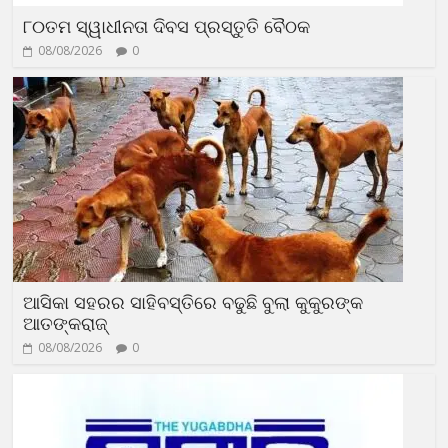
୮୦ତମ ସ୍ୱାଧୀନତା ଦିବସ ପ୍ରସ୍ତୁତି ବୈଠକ
08/08/2026
0
ଆସିକା ସହରର ସାହିବସ୍ତିରେ ବଢୁଛି ବୁଲା କୁକୁରଙ୍କ
ଆତଙ୍କରାଜ୍‍
08/08/2026
0