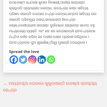
ଉପଦେଷ୍ଟା ସନ୍ତୋଷ କୁମାର ବିଷୋୟୀ,ଆଳୀୟ ଖଣ୍ଡାୟତ
କୂଳାଧିପତି ପ୍ରହଲ୍ଲାଦ ଲେଙ୍କା, ଉପେନ୍ଦ୍ର ଭଞ୍ଜ ସାହିତ୍ୟ
ପରିଷଦ ସଭାପତି ଗୋପାଳ ଚନ୍ଦ୍ର ଲେଙ୍କା,ସମ୍ବାଦ ସାହିତ୍ୟ ଘର
ସଭାପତି ଅଭିମନ୍ୟୁ ଦଳାଇ,ସମାଜସେବୀ ଜିତେନ୍ଦ୍ର
ନାୟକ,ବେଣୀପଲ୍ଲୀ ସରପଞ୍ଚ ଦୁର୍ଗାମାଧବ ନାୟକଙ୍କ ସମେତ ବହୁ
ମାନ୍ୟଗଣ୍ୟ ବ୍ୟକ୍ତି ଏବଂ ଶହ ଶହ ଛାତ୍ରଛାତ୍ରୀ ରାମଚନ୍ଦ୍ରଙ୍କ
ଅନ୍ତିମ ଦର୍ଶନ କରିବା ସହ ଗଭୀର ଶୋକ ପ୍ରକାଶ କରିଥିଲେ I
ରାମଚନ୍ଦ୍ରଙ୍କ ପୁଅ ଶୁଭାଶିଷ୍ (ପିକୁ) ମୁଖାଗ୍ନି ଦେଇଥିଲେ I
Spread the love
←
ଅବ୍ୟବସ୍ଥା ଘେରରେ କୁକୁଡାଖଣ୍ଡି ଗୋଷ୍ଠୀ ସ୍ବାସ୍ଥ୍ୟ
କେନ୍ଦ୍ର