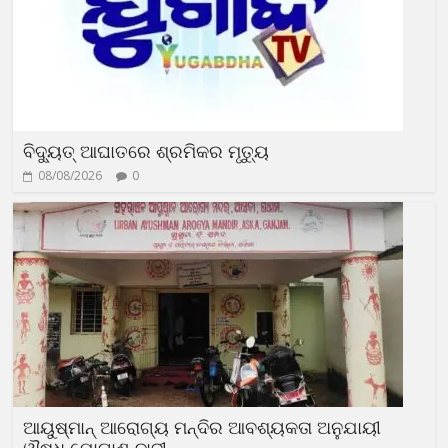
ବିଦ୍ୟୁତ୍‍ ଆଘାତରେ ଶ୍ରମିକର ମୃତ୍ୟୁ
08/08/2026
0
ଆୟୁଷ୍ମାନ୍‍ ଆରୋଗ୍ୟ ମନ୍ଦିର ଆବଶ୍ୟକତା ଅନୁଯାୟୀ
ଔଷଧ ଯୋଗାଣ ଦାବୀ