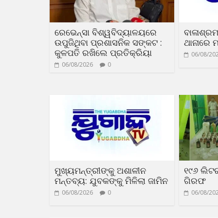
ରେଭେନ୍ସା ବିଶ୍ୱବିଦ୍ୟାଳୟରେ
ବାଳାଶ୍ରମ
ଉପୁଜିଥିବା ପ୍ରଶାସନିକ ସଙ୍କଟ :
ଥାନାରେ ମ
କୁଳପତି ରଖିଲେ ପ୍ରତିକ୍ରିୟା
06/08/20
06/08/2026
0
ମୁଖ୍ୟମନ୍ତ୍ରୀଙ୍କୁ ଅଶାଳୀନ
୧୯୬ ଲିଟ
ମନ୍ତବ୍ୟ: ଯୁବକଙ୍କୁ ମିଳିଲା ଜାମିନ
ଗିରଫ
06/08/2026
0
06/08/20