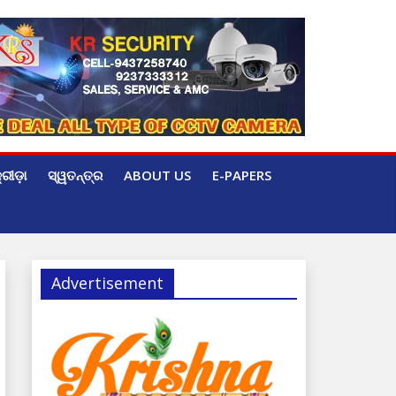
୍ରୀଡ଼ା
ସ୍ୱତନ୍ତ୍ର
ABOUT US
E-PAPERS
Advertisement