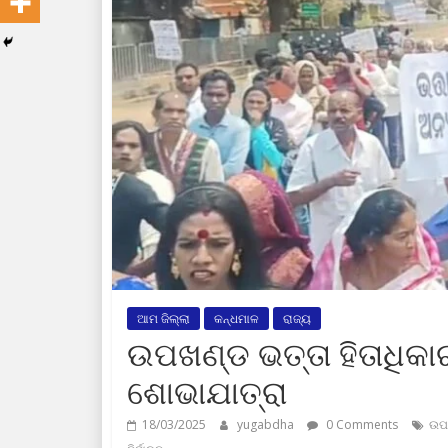
ଆମ ଜିଲ୍ଲା
କନ୍ଧମାଳ
ରାଜ୍ୟ
ଉପଖଣ୍ଡ ଭତ୍ତା ହିତାଧିକାର
ଶୋଭାଯାତ୍ରା
18/03/2025
yugabdha
0 Comments
ଉପଖ