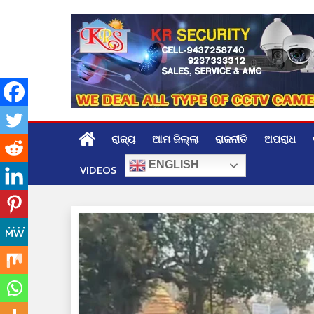
Skip
to
content
ରାଜ୍ୟ
ଆମ ଜିଲ୍ଲା
ରାଜନୀତି
ଅପରାଧ
ENGLISH
VIDEOS