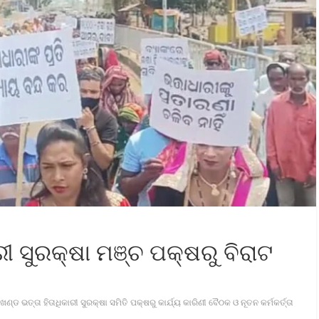
ୀ ସୁରକ୍ଷା ମଞ୍ଚ ପକ୍ଷରୁ ବିରାଟ
ଣ୍ଡ ଭତ୍ତା ହିତାଧିକାରୀ ସୁରକ୍ଷା ସମିତି ପକ୍ଷରୁ କାର୍ଯ୍ୟ କାରିଣୀ ବୈଠକ ଓ ନୂତନ କର୍ମକର୍ତ୍ତା