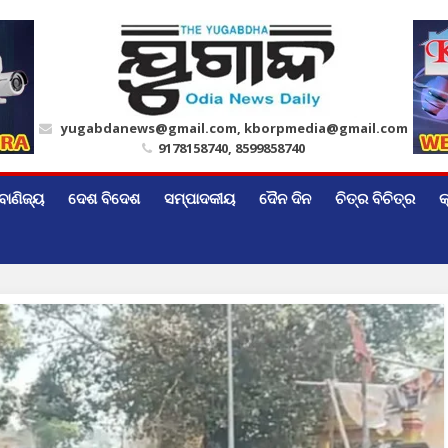
yugabdanews@gmail.com, kborpmedia@gmail.com
9178158740, 8599858740
ବାଣିଜ୍ୟ
ଦେଶ ବିଦେଶ
ସମ୍ପାଦକୀୟ
ଦୈନ ଦିନ
ଚିତ୍ର ବିଚିତ୍ର
କ