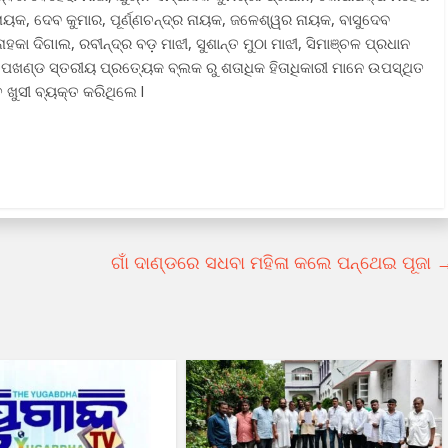
ନାୟକ, ଦେବ କୁମାର, ପୂର୍ଣ୍ଣଚନ୍ଦ୍ର ନାୟକ, ଜଳେଶ୍ୱର ନାୟକ, ବାସୁଦେବ
ହକା ଦିଗାଲ, ରବୀନ୍ଦ୍ର ବଡ଼ ମାଝୀ, ସୁଶାନ୍ତ ମୁଠା ମାଝୀ, ସିମାଞ୍ଚଳ ପ୍ରଧାନ
ଉପଖଣ୍ଡ ସ୍ତରୀୟ ପ୍ରତ୍ୟେକ ବ୍ଲକ ରୁ ଶତାଧିକ ହିତାଧିକାରୀ ମାନେ ଉପସ୍ଥିତ
 ଖୁସୀ ବ୍ୟକ୍ତ କରିଥିଲେ l
ଗାଁ ଦାଣ୍ଡରେ ସଧବା ମହିଳା କଲେ ପନ୍ଥେଇ ପୂଜା