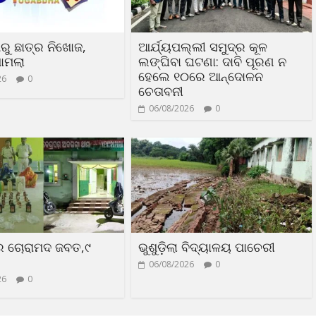
ରୁ ଛାତ୍ର ନିଖୋଜ,
ଆର୍ଯ୍ୟପଲ୍ଲୀ ସମୁଦ୍ର କୂଳ
ାମଲା
ଲଙ୍ଘିବା ଘଟଣା: ଦାବି ପୂରଣ ନ
ହେଲେ ୧୦ରେ ଆନ୍ଦୋଳନ
26
0
ଚେତାବନୀ
06/08/2026
0
ର ଚୋରାମଦ ଜବତ,୯
ଭୁଶୁଡ଼ିଲା ବିଦ୍ୟାଳୟ ପାଚେରୀ
06/08/2026
0
26
0