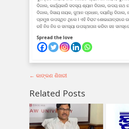
ଦିଗାଲ, କାର୍ଯ୍ୟକାରି ସଦସ୍ୟ ଶ୍ୟାମ ଦିଗାଲ, ଉଦୟ ନାଥ 
ଦିଗାଲ, ଜିସାୟ ନାୟକ, ଜୁଆନ ପ୍ରଧାନ, ଦୟାନିଧି ଦିଗାଲ, ନା
ପ୍ରମୁଖ ଉପସ୍ଥିତ ଥିଲେ l ଏହି ବିରାଟ ଶୋଭାଯାତ୍ରାରେ 
ରହି ନିଜ ନିଜ ର ସମସ୍ୟା ଉପସ୍ଥାପନା କରିବା ସହ ସମସ୍ତେ
Spread the love
←
କାଙ୍କଣ ଶିଖରୀ
Related Posts