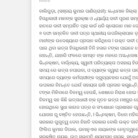
ନିର୍ବାଚନ
ବାଲିଗୁଡ଼ା, (ସଞ୍ଜୟ କୁମାର ପାଣିଗ୍ରାହୀ): କନ୍ଧମାଳ ଜିଲ୍
ହିତାଧିକାରୀ ମାନଙ୍କ ସୁରକ୍ଷା ଓ ନ୍ୟାର୍ଯ୍ୟ ଦାବୀ ପୂରଣ ସ
ହାତରେ ଦାବୀ ସମ୍ପର୍କିତ ପ୍ଲା କାର୍ଡ ଧରି ସ୍ଲୋଗାନ ମା
୭ ଦଫା ସମ୍ବଳିତ ଦାବୀ ପତ୍ର ସ୍ଥାନୀୟ ଉପଜିଲ୍ଲାପାଳ ଡ
ମାଝୀଙ୍କ ଉଦେଶ୍ୟରେ ପ୍ରଦାନ କରିଥିଲେ l ଉକ୍ତ ଦାବୀ 
ପାଉ ଥିବା ଭତ୍ତା ହିତାଧିକାରୀ ତିନି ହଜାର ଟଙ୍କା ପାଇବେ ବ
ନାହାନ୍ତି, ଯାହାରି ଫଳରେ ସମସ୍ତ ଙ୍କ ମନରେ ଅସନ୍ତୋଷ ଦେ
ଭିନ୍ନକ୍ଷମ, ବାର୍ଦ୍ଧକ୍ୟ, ସ୍ୱାମୀ ପରିତ୍ୟାକ୍ତା ଅସହାୟ ହ
ସମୟ ରେ ଭତ୍ତା ନପାଇବା, ଓ ବ୍ୟାଙ୍କ ଦ୍ୱାରା ଭତ୍ତା ପା
ସମୟରେ ବ୍ୟାଙ୍କ କର୍ମଚାରୀଙ୍କ ଦ୍ରୁବ୍ୟବହାର ଯୋଗୁଁ
ଉପକାର ନିମନ୍ତେ ଯେଉଁ ସହାୟତା ରାଶି ପ୍ରଦାନ କରୁଛନ୍ତି,
ଟଙ୍କା ମିଳିବାରେ ବିଳମ୍ୱ ହେଉଛି, ଶେଷରେ ନିରାଶ ହୋଇ ନି
ବିଳମ୍ୱ ସହ କିଛି ଭତ୍ତାଧାରୀ ଙ୍କ ନୂତନ ଭତ୍ତା ମଞ୍ଜୁର ହୋଇଥ
ହୋଇଥିଲେ ସୁଧା କାଗଜ ପତ୍ର ର ସଂଶୋଧନ ପ୍ରଶାସନ ଦ୍ୱାର
ଯୋଜନା ରୁ ବଞ୍ଚିତ ହେଉଛନ୍ତି, l ଭିନ୍ନକ୍ଷମ, ବିଧବା ମହିଳ
ସରକାର ଗୁରୁତ୍ୱ ଦେବା ନିହାତି ଦରକାର ବୋଲି ଉକ୍ତ ଦା
ଫିଲିପ କୁମାର ଦିଗାଲ, ଇମାନୁଏଲ ନାୟକଙ୍କ ନେତୃତ୍ୱର
ସୁରକ୍ଷିତ ନାୟକ, ଉପ ସଭାପତି ଶ୍ୟାମସନ ନାୟକ, ସୁଲେଶ