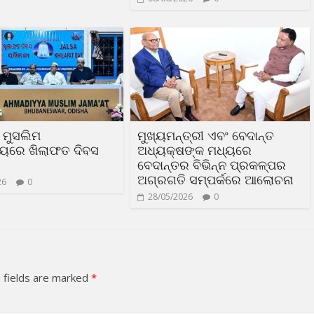
 ମୁସଲିମ
ମୁଖ୍ୟମନ୍ତ୍ରୀ ଏବଂ ବେଦାନ୍ତ
ାୟରେ ଖିଲାଫତ ଦିବସ
ଅଧ୍ୟକ୍ଷଙ୍କ ମଧ୍ୟରେ
ବେଦାନ୍ତର ବିଭିନ୍ନ ପ୍ରକଳ୍ପର
ଅଗ୍ରଗତି ସମ୍ପର୍କରେ ଆଲୋଚନା
26
0
28/05/2026
0
 fields are marked
*