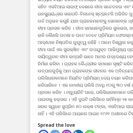
ସହିତ ଏସବିଆଇ ଲାଇଫ୍ ଦେଶରେ ବୀମା ସଚେତନତା ଏବଂ ସାନ୍
ଇନସ୍ୟୁରାନ୍ସର ସଭାପତି-ବିଜନେସ୍ ଷ୍ଟ୍ରାଟେଜି ଅଭିଜିତ 
ଗର୍ବ ଅନୁଭବ କରୁଛି ଯାହା ଗ୍ରାହକମାନଙ୍କୁ ସେମାନଙ୍କ ପ
ବୀମା ପ୍ରଦାନ କରିବ । ବୀମା ସମାଧାନଗୁଡ଼ିକର ସୁଲଭତା, ସ
ଭଳି କୌଣସି ଘଟଣା ନ ଘଟେ ତେବେ ପ୍ରିମିୟମ ଫେରସ୍ତର
ଆର୍ôଥକ ନିଷ୍ପତିର ଗୁରୁତ୍ୱ ରହିଛି । ଆମେ ବିଶ୍ୱାସ କରୁ
ବୀମା ପାଇଁ ଏକ ସୁରକ୍ଷିତ ଏବଂ ଉପଯୁକ୍ତ ଆଭିମୁଖ୍ୟ ପ୍ର
ଦାୟିତ୍ୱବାନ ବୀମା କମ୍ପାନି ଭାବେ ଆମର ଉଦ୍ଦେଶ୍ୟ ହେ
ନିର୍ମାଣ କରିବା । ଗ୍ରାହକ କୈନ୍ଦ୍ରୀକ ସମାଧାନ ସୃଷ୍ଟି 
ଉତ୍ପାଦଗୁଡ଼ିକୁ ଆମ ଗ୍ରାହକଙ୍କ ଜୀବନର ଏକ ଅବିଚ୍ଛେଦ୍
ପଲିସିଧାରକମାନେ ନିୟମିତ ପ୍ରିମିୟମ୍ ଦେୟ ଚୟନ କରିପାରି
କରିପାରିବେ । ଏକ ନମନୀୟ ପଲିସି ଅବଧି ୧୦ରୁ ୩୦ ବର୍ଷ ପ
ପ୍ରଦାନ କରିବ । ମାଚ୍ୟୁରିଟି ପରେ, ପଲିସିଧାରକମାନେ 
ପାଇବାକୁ ହକ୍‌ଦାର । ଏହି ଦୁଇଟି ପଲିସିରେ ସର୍ବନିମ୍ନ 
ସରଳ ସ୍ୱଧନ ସୁପ୍ରିମ ୫୦ ଲକ୍ଷ ଟଙ୍କା, ଏସବିଆଇ ଲାଇଫ –
ନାହିଁ । ଏହି ପଲିସିରେ ଆୟକର ଆଇନ ୧୯୬୧ ଅଧୀନରେ ଟିକସ
Spread the love