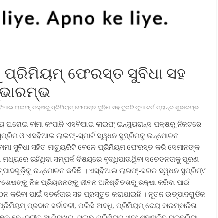
 ପ୍ରିମିୟମ୍ ଫେରସ୍ତ ସୁବିଧା ସହ
ଶୁଭାରମ୍ଭ
‌ବିଆଇ ଲାଇଫ୍ ପକ୍ଷରୁ ପ୍ରିମିୟମ୍ ଫେରସ୍ତ ସୁବିଧା ସହ ଦୁଇଟି ନୂଆ ଟର୍ମ ପ୍ଲାନ୍‌ର ଶୁଭାରମ୍ଭ
ନୀୟ ଘରୋଇ ବୀମା କଂପାନି ଏସବିଆଇ ଲାଇଫ୍ ଇନ୍‌ସ୍ୟୁରାନ୍ସ ପକ୍ଷରୁ ନିକଟରେ
ୁପ୍ରିମ ଓ ଏସବିଆଇ ଲାଇଫ୍‌-ସ୍ମାର୍ଟ ସ୍ୱଧନ ସୁପ୍ରିମକୁ ଉନ୍ମୋଚନ
ବୀମା ସୁବିଧା ସହିତ ମାଚ୍ୟୁରିଟି ବେଳେ ପ୍ରିମିୟମ ଫେରସ୍ତ କରି ସେମାନଙ୍କ
ଣ ମଧ୍ୟରେ ରହିଥିବା ସମ୍ପର୍କ ବିଷୟରେ ବୃଦ୍ଧିପାଉଥିିବା ସଚେତନତାକୁ ପୂରଣ
୍ପାଦଗୁଡ଼ିକୁ ଉନ୍ମୋଚନ କରିଛି । ଏସ୍‌ବିଆଇ ଲାଇଫ୍‌-ସରଳ ସ୍ୱଧନ ସୁପ୍ରିମ୍‌\’
ିବିଶେଷଙ୍କୁ ନିଜ ପ୍ରିୟଜନଙ୍କୁ ଜୀବନ ଅନିଶ୍ଚିତତାରୁ ରକ୍ଷା କରିବା ପାଇଁ
 କରିବା ପାଇଁ ସତର୍କତାର ସହ ପ୍ରସ୍ତୁତ କରାଯାଇଛି । ନୂତନ ଉତ୍ପାଦଗୁଡିକ
ମିୟମ୍ ପ୍ରଦାନ ସର୍ତାବଳୀ, ପଲିସି ଅବଧି, ପ୍ରିମିୟମ୍ ଦେୟ ବାରମ୍ବାରିତା
ହକ କେନ୍ଦ୍ରୀତ ଆଭିମୁଖ୍ୟ, ସୁଲଭ ପ୍ରିମିୟମ ଏବଂ ଶୃଙ୍ଖଳିତ ପ୍ରକ୍ରିୟା