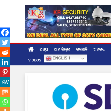
Skip
to
content
ରାଜ୍ୟ
ଆମ ଜିଲ୍ଲା
ରାଜନୀତି
ଅପରାଧ
ENGLISH
VIDEOS