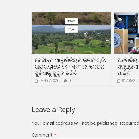
ବେଦାନ୍ତ ଆଲୁମିନିୟମ କଳାହାଣ୍ଡି,
ଅହମଦିୟା
ରାୟଗଡ଼ାରେ ଜଳ ଏବଂ ଜଳସେଚନ
ସମ୍ପ୍ରଦ
ସୁବିଧାକୁ ସୁଦୃଢ କରିଛି
ପାଳିତ
04/06/2026
0
01/06/20
Leave a Reply
Your email address will not be published.
Required
Comment
*