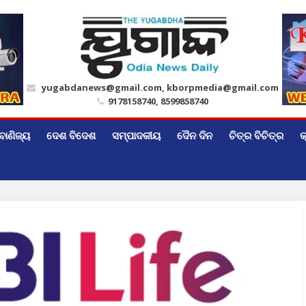
yugabdanews@gmail.com, kborpmedia@gmail.com
9178158740, 8599858740
ବାଣିଜ୍ୟ
ଦେଶ ବିଦେଶ
ସମ୍ପାଦକୀୟ
ଦୈନ ଦିନ
ଚିତ୍ର ବିଚିତ୍ର
କ