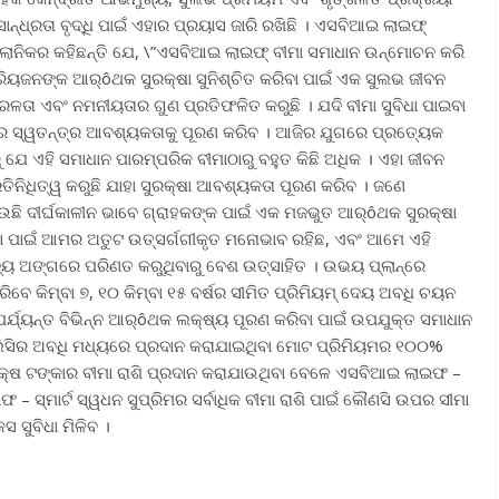
ଧ୍ରତା ବୃଦ୍ଧି ପାଇଁ ଏହାର ପ୍ରୟାସ ଜାରି ରଖିଛି । ଏସବିଆଇ ଲାଇଫ୍
ଗୁଲାନିକର କହିଛନ୍ତି ଯେ, \”ଏସବିଆଇ ଲାଇଫ୍ ବୀମା ସମାଧାନ ଉନ୍ମୋଚନ କରି
୍ରିୟଜନଙ୍କ ଆର୍ôଥକ ସୁରକ୍ଷା ସୁନିଶ୍ଚିତ କରିବା ପାଇଁ ଏକ ସୁଲଭ ଜୀବନ
ରଳତା ଏବଂ ନମନୀୟତାର ଗୁଣ ପ୍ରତିଫଳିତ କରୁଛି । ଯଦି ବୀମା ସୁବିଧା ପାଇବା
 ସ୍ୱତନ୍ତ୍ର ଆବଶ୍ୟକତାକୁ ପୂରଣ କରିବ । ଆଜିର ଯୁଗରେ ପ୍ରତ୍ୟେକ
 ଯେ ଏହି ସମାଧାନ ପାରମ୍ପରିକ ବୀମାଠାରୁ ବହୁତ କିଛି ଅଧିକ । ଏହା ଜୀବନ
ତିନିଧିତ୍ୱ କରୁଛି ଯାହା ସୁରକ୍ଷା ଆବଶ୍ୟକତା ପୂରଣ କରିବ । ଜଣେ
ଉଛି ଦୀର୍ଘକାଳୀନ ଭାବେ ଗ୍ରାହକଙ୍କ ପାଇଁ ଏକ ମଜଭୁତ ଆର୍ôଥକ ସୁରକ୍ଷା
କରିବା ପାଇଁ ଆମର ଅତୁଟ ଉତ୍ସର୍ଗଗୀକୃତ ମନୋଭାବ ରହିଛ, ଏବଂ ଆମେ ଏହି
ୟ ଅଙ୍ଗରେ ପରିଣତ କରୁଥିବାରୁ ବେଶ ଉତ୍ସାହିତ । ଉଭୟ ପ୍ଲାନ୍‌ରେ
ବେ କିମ୍ବା ୭, ୧୦ କିମ୍ବା ୧୫ ବର୍ଷର ସୀମିତ ପ୍ରିମିୟମ୍ ଦେୟ ଅବଧି ଚୟନ
ର୍ଯ୍ୟନ୍ତ ବିଭିନ୍ନ ଆର୍ôଥକ ଲକ୍ଷ୍ୟ ପୂରଣ କରିବା ପାଇଁ ଉପଯୁକ୍ତ ସମାଧାନ
ପଲିସିର ଅବଧି ମଧ୍ୟରେ ପ୍ରଦାନ କରାଯାଇଥିବା ମୋଟ ପ୍ରିମିୟମର ୧୦୦%
୨୫ ଲକ୍ଷ ଟଙ୍କାର ବୀମା ରାଶି ପ୍ରଦାନ କରାଯାଉଥିବା ବେଳେ ଏସବିଆଇ ଲାଇଫ –
 ସ୍ମାର୍ଟ ସ୍ୱଧନ ସୁପ୍ରିମର ସର୍ବାଧିକ ବୀମା ରାଶି ପାଇଁ କୌଣସି ଉପର ସୀମା
 ସୁବିଧା ମିଳିବ ।