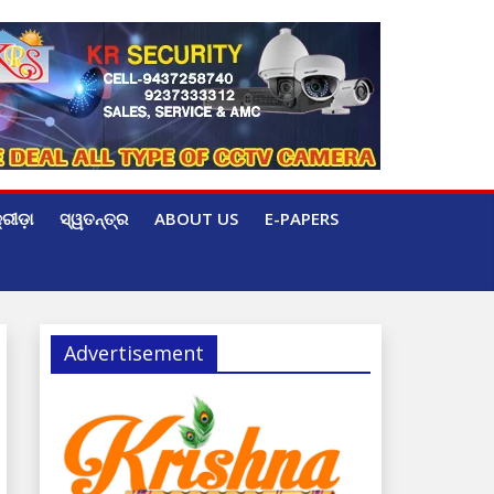
୍ରୀଡ଼ା
ସ୍ୱତନ୍ତ୍ର
ABOUT US
E-PAPERS
Advertisement