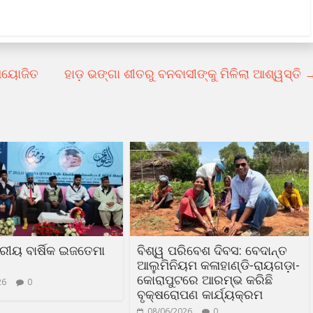
 ଆୟୋଜିତ
ହାଡ଼ ଭଙ୍ଗା ଶୀତରୁ ବନବାସୀଙ୍କୁ ମିଳିଲା ଆଶ୍ୱସ୍ତି
ତରୀୟ ବାର୍ଷିକ ଇଜତେମା
ବିଶ୍ୱ ପରିବେଶ ଦିବସ: ବେଦାନ୍ତ
ଆଲୁମିନିୟମ କଳାହାଣ୍ଡି-ରାୟଗଡ଼ା-
କୋରାପୁଟରେ ଆରମ୍ଭ କରିଛି
26
0
ବୃକ୍ଷରୋପଣ କାର୍ଯ୍ୟକ୍ରମ
08/06/2026
0