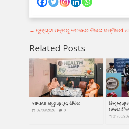
←
ରୁଙ୍ଗ୍‌ଟା ପକ୍ଷରୁ କଟକରେ ଡିଲର ସମ୍ମିଳନୀ
Related Posts
ମାଗଣା ସ୍ୱାସ୍ଥ୍ୟ ଶିବିର
ଜିଲ୍ଲାସ୍
ଉଦଘାଟିତ
02/08/2026
0
21/06/20