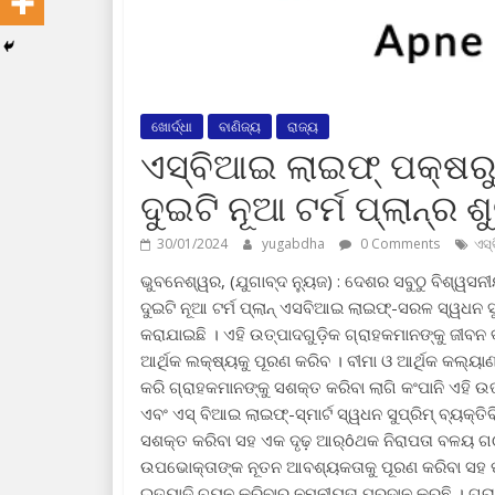
ଖୋର୍ଦ୍ଧା
ବାଣିଜ୍ୟ
ରାଜ୍ୟ
ଏସ୍‌ବିଆଇ ଲାଇଫ୍ ପକ୍ଷରୁ
ଦୁଇଟି ନୂଆ ଟର୍ମ ପ୍ଲାନ୍‌ର 
30/01/2024
yugabdha
0 Comments
ଏସ୍
ଭୁବନେଶ୍ୱର, (ଯୁଗାବ୍ଦ ନ୍ୟୁଜ) : ଦେଶର ସବୁଠୁ ବିଶ୍ୱସ
ଦୁଇଟି ନୂଆ ଟର୍ମ ପ୍ଲାନ୍ ଏସବିଆଇ ଲାଇଫ୍‌-ସରଳ ସ୍ୱଧନ ସ
କରାଯାଇଛି । ଏହି ଉତ୍ପାଦଗୁଡ଼ିକ ଗ୍ରାହକମାନଙ୍କୁ ଜୀବନ 
ଆର୍ଥିକ ଲକ୍ଷ୍ୟକୁ ପୂରଣ କରିବ । ବୀମା ଓ ଆର୍ଥିକ କଲ୍ୟା
କରି ଗ୍ରାହକମାନଙ୍କୁ ସଶକ୍ତ କରିବା ଲାଗି କଂପାନି ଏହି ଉତ
ଏବଂ ଏସ୍ ବିଆଇ ଲାଇଫ୍‌-ସ୍ମାର୍ଟ ସ୍ୱଧନ ସୁପ୍ରିମ୍ ବ୍ୟକ୍ତ
ସଶକ୍ତ କରିବା ସହ ଏକ ଦୃଢ଼ ଆର୍ôଥକ ନିରାପତା ବଳୟ ଗଠନ
ଉପଭୋକ୍ତାଙ୍କ ନୂତନ ଆବଶ୍ୟକତାକୁ ପୂରଣ କରିବା ସହ ପ୍ରି
ଇତ୍ୟାଦି ଚୟନ କରିବାର ନମନୀୟତା ପ୍ରଦାନ କରୁଛି । ଗ୍ରା