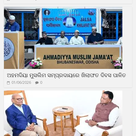
ଅହମଦିୟା ମୁସଲିମ ସମ୍ପ୍ରଦାୟରେ ଖିଲାଫତ ଦିବସ ପାଳିତ
01/06/2026
0