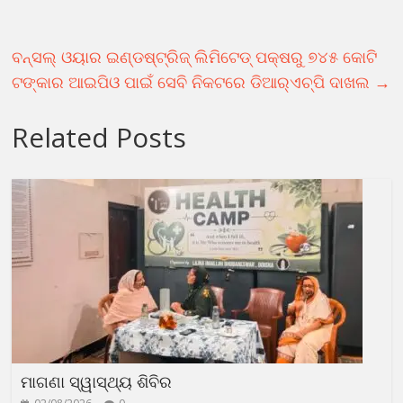
ବନ୍‌ସଲ୍ ଓୟାର ଇଣ୍ଡଷ୍ଟ୍ରିଜ୍ ଲିମିଟେଡ୍ ପକ୍ଷରୁ ୭୪୫ କୋଟି
ଟଙ୍କାର ଆଇପିଓ ପାଇଁ ସେବି ନିକଟରେ ଡିଆର୍‌ଏଚ୍‌ପି ଦାଖଲ
→
Related Posts
ମାଗଣା ସ୍ୱାସ୍ଥ୍ୟ ଶିବିର