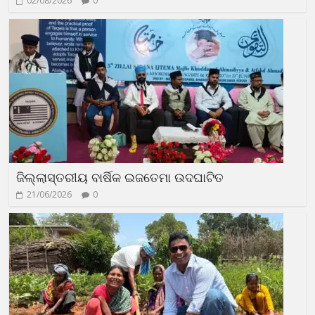
02/08/2026
0
ଜିଲ୍ଲାସ୍ତରୀୟ ବାର୍ଷିକ ଇଜତେମା ଉଦଘାଟିତ
21/06/2026
0