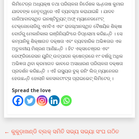
ଲିମିଟେଡ୍‌ର ଅଧ୍ୟକ୍ଷ ତଥା ପରିଚାଳନା ନିର୍ଦେଶକ ସନ୍ତୋଷ କୁମାର
ଯାଦବଙ୍କ ନେତୃତ୍ୱରେ ଏହି ବ୍ୟବସ୍ଥା କରାଯାଇଛି । ଯାଦବ
ଗାଜିଆବାଦସ୍ଥିତ ଇନଷ୍ଟିଚ୍ୟୁଟ୍ ଅଫ୍ ମ୍ୟାନେଜମେଂଟ୍
ଟେକ୍ନୋଲୋଜିରୁ ଏମବିଏ ଏବଂ ରାଜସ୍ଥାନସ୍ଥିତ ବୈଷୟିକ ଶିକ୍ଷା
ବୋର୍ଡରୁ ମେକାନିକାଲ ଇଞ୍ଜିନିୟରିଂରେ ଡିପ୍ଲୋମା କରିଛନ୍ତି । ସେ
କମ୍ପାନିକୁ ଶିକ୍ଷାଗତ ଦକ୍ଷତା ଏବଂ ବ୍ୟବହାରିକ ଅଭିଜ୍ଞତାର ଏକ
ଅତୁଳନୀୟ ମିଶ୍ରଣ ଆଣିଛନ୍ତି । ହିଟ ଏକ୍ସଚେଞ୍ଜର ଏବଂ
ରେଫ୍ରିଜରେସନ ୟୁନିଟ୍ ଉତ୍ପାଦନ କ୍ଷେତ୍ରରେ ୧୯ ବର୍ଷରୁ ଅଧିକ
ଅଭିଜ୍ଞତା ଥିବା କ୍ରମାଗତ ଭାବରେ ଅସାଧାରଣ ପରିଚାଳନା ଦକ୍ଷତା
ପ୍ରଦର୍ଶନ କରିଛନ୍ତି । ଏହି ଇସ୍ୟୁର ବୁକ୍ ରନିଂ ଲିଡ୍ ମ୍ୟାନେଜର
ହେଉଛନ୍ତି ହୋଲାନି କନସଲଟାଂଟ୍‌ସ ପ୍ରାଇଭେଟ୍ ଲିମିଟେଡ୍ ।
Spread the love
←
କୁକୁଡ଼ାଖଣ୍ଡି ବ୍ଲକ୍ ସମିତି ସଭ୍ୟ ସଭ୍ୟା ସଂଘ ଗଠିତ