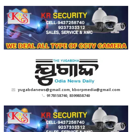
Skip
to
content
yugabdanews@gmail.com, kborpmedia@gmail.com
9178158740, 8599858740