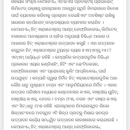
ସହାୟକ ସଂସ୍ଥା କେଆରଏନ୍ ଏଚଭିଏସି ପ୍ରଡକ୍ଟସ୍ ପ୍ରାଇଭେଟ୍
ଲିମିଟେଡ୍ ପକ୍ଷରୁ ରାଜସ୍ଥାନର ଅଲୱର ସ୍ଥିତି ନିମରାନାରେ ନିବେଶ
ପାଇଁ ବ୍ୟବହାର କରିବାକୁ ପ୍ରସ୍ତାବ ଦେଇଛିଏବଂ ଅବଶିଷ୍ଟ ରାଶିକୁ
ସାଧାରଣ କର୍ପୋରେଟ୍ ଉଦ୍ଦେଶ୍ୟରେ ବ୍ୟବହାର କରାଯିବ ।
କେଆରଏନ୍ ହିଟ୍ ଏକ୍ସଚେଞ୍ଜର୍ ଆଣ୍ଡ୍ ରେଫ୍ରିଜରେସନ୍ ଲିମିଟେଡ୍
ବଜାରରେ ଆବଶ୍ୟକତା ଓ ଚାହିଦା ଅନୁଯାୟୀ ବିଭିନ୍ନ ଆକାର ଓ
ଆକାରର ହିଟ୍ ଏକ୍ସଚେଞ୍ଜର ଉତ୍ପାଦନ କରୁଛି । ଏହା ଉତ୍ପାଦନ
କରୁଥିବା ହିଟ୍ ଏକ୍ସଚେଞ୍ଜର ଟ୍ୟୁବ୍‌ର ବ୍ୟାସ ୫ଏମ୍‌ଏମ୍‌ରୁ ୧୫.୮୮
ଏମ୍‌ଏମ୍ ପର୍ଯ୍ୟନ୍ତ ରହିଛି । କମ୍ପାନିର ଉତ୍ପାଦଗୁଡିକ ବିଭିନ୍ନ
ପ୍ରକାରର ଏୟାର କଣ୍ଡିସନିଂ, ହିଟିଂ ଏବଂ ଭେଂଟିଲେସନ,
ରେଫ୍ରିଜରେସନ ଏବଂ ପ୍ରୋସେସ୍ କୁଲିଂ ଆପ୍ଲିକେସନ୍ ପାଇଁ
ଉପଯୁକ୍ତ । କମ୍ପାନି ଦ୍ୱାରା ନିର୍ମିତ ହିଟ୍ ଏକ୍ସଚେଞ୍ଜରଗୁଡିକ ଅଣ-
ଲୌହ ଧାତୁ ମୁଖ୍ୟତଃ ତମ୍ବା ଏବଂ ଆଲୁମିନିୟମରେ ନିର୍ମିତ । ଏହାର
ଉତ୍ପାଦ ପରିସୀମା ମଧ୍ୟରେ କଣ୍ଡେନସର କଏଲ, ବାଷ୍ପୀୟ ୟୁନିଟ୍‌,
ବାଷ୍ପୀୟ କଏଲ୍‌, ହେଡର / ତମ୍ବା ଅଂଶ, ତରଳ ଏବଂ ବାଷ୍ପ କଏଲ୍
ଏବଂ ସିଟ୍ ଧାତୁ ଅଂଶ ରହିଛି ।ରାଜସ୍ଥାନର ନିମରାନାସ୍ଥିତ ରିକୋ
ଶିଳ୍ପାଚଂଳରେ ଅବସ୍ଥିତ ୨ଟି ଶିଳ୍ପ ପ୍ଲଟ୍‌କୁ ମିଶାଇ ସମଗ୍ର
ଉତ୍ପାଦନ କାର୍ଯ୍ୟ ସମନ୍ୱିତ ଉତ୍ପାଦନ କାରଖାନାରେ କରାଯାଉଛି ।
କେଆରଏନ୍ ହିଟ୍ ଏକ୍ସଚେଞ୍ଜର୍ ଆଣ୍ଡ୍ ରେଫ୍ରିଜରେସନ୍