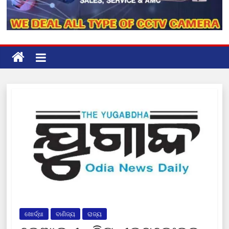
ଖୋର୍ଦ୍ଧା
ବାଣିଜ୍ୟ
ରାଜ୍ୟ