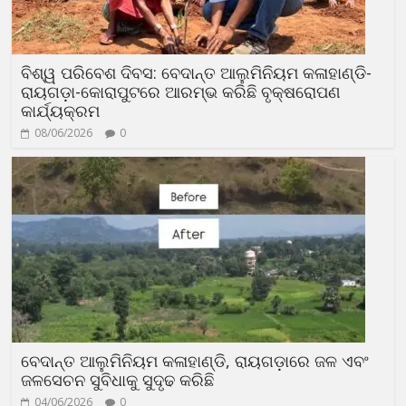
ବିଶ୍ୱ ପରିବେଶ ଦିବସ: ବେଦାନ୍ତ ଆଲୁମିନିୟମ କଳାହାଣ୍ଡି-
ରାୟଗଡ଼ା-କୋରାପୁଟରେ ଆରମ୍ଭ କରିଛି ବୃକ୍ଷରୋପଣ
କାର୍ଯ୍ୟକ୍ରମ
08/06/2026
0
ବେଦାନ୍ତ ଆଲୁମିନିୟମ କଳାହାଣ୍ଡି, ରାୟଗଡ଼ାରେ ଜଳ ଏବଂ
ଜଳସେଚନ ସୁବିଧାକୁ ସୁଦୃଢ କରିଛି
04/06/2026
0