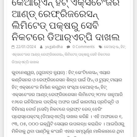
କେଆର୍‌ଏନ୍ ହିଟ୍ ଏକ୍ସଚେଂଜର
ଆଣ୍ଡ୍ ରେଫ୍ରିଜରେସନ୍
ଲିମିଟେଡ୍ ପକ୍ଷରୁ ସେବି
ନିକଟରେ ଡିଆର୍‌ଏଚ୍‌ପି ଦାଖଲ
22/01/2024
yugabdha
0 Comments
କେଆର୍‌ଏନ୍ ହିଟ୍
ଏକ୍ସଚେଂଜର ଆଣ୍ଡ୍ ରେଫ୍ରିଜରେସନ୍ ଲିମିଟେଡ୍ ପକ୍ଷରୁ ସେବି ନିକଟରେ
ଡିଆର୍‌ଏଚ୍‌ପି ଦାଖଲ
ଭୁବନେଶ୍ୱର, (ଯୁଗାବ୍ଦ ନ୍ୟୁଜ) : ହିଟ୍ ଭେଂଟିଲେସନ୍ ଏୟାର
କଣ୍ଡିସନର ଓ ରେଫ୍ରିଜରେସନ ଶିଳ୍ପ ପାଇଁ ଫିନ୍ ଓ ଟ୍ୟୁବ୍ ଟାୟାର
ହିଟ୍ ଏକ୍ସଚେଂଜ ନିର୍ମାଣ କରୁଥିବା ସଂସ୍ଥା କେଆର୍‌ଏନ୍ ହିଟ୍
ଏକ୍ସଚେଂଜର ଆଣ୍ଡ୍ ରେଫ୍ରିଜରେସନ ଲିମିଟେଡ୍ ୨୦୨୪ ଜାନୁଆରି
୧୬ରେ ଇନିସିଆଲ ପବ୍ଲିକ୍ ଅଫର ପାଇଁ ଭାରତୀୟ ପ୍ରତିଭୂତି ଓ
ବିନିମୟ ବୋର୍ଡ (ସେବି) ନିକଟରେ ଡ୍ରାଫ୍ଟ ରେଡ୍ ହେରିଂ
ପ୍ରୋସ୍‌ପେକ୍ଟସ୍ (ଡିଆର୍‌ଏଚ୍‌ପି) ଦାଖଲ କରିଛି । ଏହି ଅଫରରେ ୧,
୯୩, ୦୫, ୦୦୦ ଇକ୍ୱିଟି ସେୟାର ଉପଲବ୍ଧ କରାଯିବ । ଆଇପିଓରୁ
ମିଳିବାକୁ ଥିବା ପାଣ୍ଠିକୁ କଂପାନି ଏହାର ସମ୍ପୂର୍ଣ୍ଣ ମାଲିକାନାରେ ଥିବା