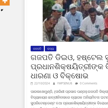
ଗଜପତି
ରାଜ୍ୟ
ଗଜପତି ଡିଇଓ, ହଷ୍ଟେଲ ସ
ପ୍ରଧାନଶିକ୍ଷୟିତ୍ରୀଙ୍କ ବ
ଧାରଣା ଓ ବିକ୍ଷୋଭ
22/10/2024
YWPSENU8
0 Comments
ପାରଳାଖେମୁଣ୍ଡି, (ତାରିଣୀ ପ୍ରସାଦ ପଣ୍ଡା):ଗଜପତି ଜିଲ୍
ବିଦ୍ୟାଳୟର ଛାତ୍ରୀନିବାସରେ ବ୍ୟାପକ ଅନିୟମିତତା ଘଟଣା
ସୁପରିଟେଣ୍ଡେଣ୍ଟ ତଥା ପ୍ରଧାନଶିକ୍ଷୟିତ୍ରୀଙ୍କ ବିରୋଧରେ