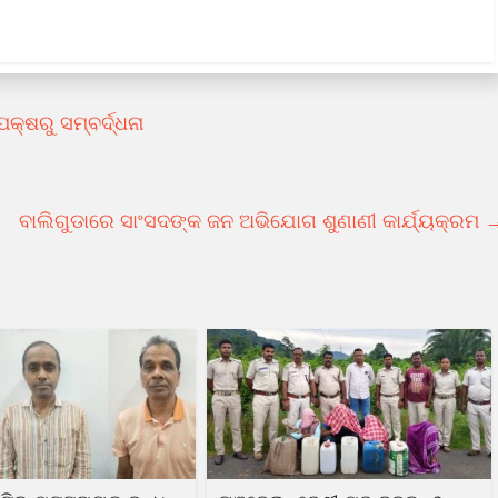
କ୍ଷରୁ ସମ୍ବର୍ଦ୍ଧନା
ବାଲିଗୁଡାରେ ସାଂସଦଙ୍କ ଜନ ଅଭିଯୋଗ ଶୁଣାଣୀ କାର୍ଯ୍ୟକ୍ରମ