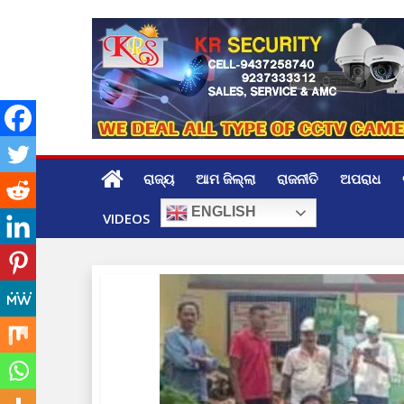
Skip
to
content
ରାଜ୍ୟ
ଆମ ଜିଲ୍ଲା
ରାଜନୀତି
ଅପରାଧ
ENGLISH
VIDEOS