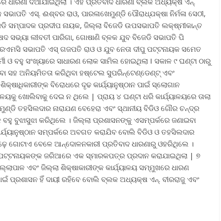
ରେ ଧାରଣା ଦିଆଯାଇଥିଲା । ଏହି ପ୍ରତିବାଦ ଧାରଣା ବ୍ଲକ ଅଧ୍ୟକ୍ଷ ଏନ୍.
ସଭାପତି ଏସ୍. ଈଶ୍ବର ରାଓ, ପାରଳାଖେମୁଣ୍ଡି ପୌରାଧ୍ଯକ୍ଷା ନିର୍ମଳା ସେଠୀ,
େଡି ସମ୍ପାଦକ ପ୍ରଦୀପ ନାୟକ, ଜିଲ୍ଲା ବିଜେଡି ଉପସଭାପତି ଲକ୍ଷ୍ମୀକାନ୍ତ
ରିଷଦ ସଭ୍ୟା ଲୀବତୀ ପାରିଗା, ଗୋଷାଣି ବ୍ଳକ ଯୁବ ବିଜେଡି ସଭାପତି ପି
 ଆରଏମସି ସଭାପତି ଏସ୍ ଗଜପତି ରାଓ ଓ ଯୁବ ନେତା ଦୀପୁ ପଟ୍ଟନାୟକ ସମେତ
ମୀ ଓ ବହୁ ସଂଖ୍ୟାରେ ସାଧାରଣ ଲୋକ ସାମିଲ ହୋଇଥିଲା I ସକାଳ ୯ ଘଣ୍ଟା ଠାରୁ
 ସହ ଅନିୟମିତତା କରିଥିବା ହଷ୍ଟେଲ ସୁପରିନ୍‌ଟେଣ୍ଡେଣ୍ଟ୍ ଏବଂ
କ୍ଷାଧିକାରୀଙ୍କ ବିରୋଧରେ ଦୃଢ କାର୍ଯ୍ୟାନୁଷ୍ଠାନ ପାଇଁ ସ୍ଲୋଗାନ
ାଳୟକୁ ଖୋଲିବାକୁ ଦେଇ ନ ଥିଲେ | ପ୍ରାୟ ୪ ଘଣ୍ଟା ଧରି କାର୍ଯ୍ୟାଳୟରେ ତାଲା
ମୁଣ୍ଡି ତହସିଲଦାର ନାରାଯଣ ବେହେରା ଏବଂ ସ୍ଥାନୀୟ ବିଡିଓ ଗୌର ଚନ୍ଦ୍ର
ୁ ବୁଝାସୁଝା କରିଥିଲେ । ଜିଲ୍ଲା ପ୍ରଶାସନଙ୍କୁ ଏସମ୍ପର୍କରେ ଜଣାଇବା
ଯ୍ୟାନୁଷ୍ଠାନ ସମ୍ପର୍କରେ ଅବଗତ କରା‌ଯିବ ବୋଲି ବିଡିଓ ଓ ତହସିଲଦାର
ସାଢ଼େ ଗୋଟାଏ ବେଳେ ଆନ୍ଦୋଳନକାରୀ ପ୍ରତିବାଦ ଧାରଣାରୁ ଓହରିଥିଲେ ।
ରୀ ପଟ୍ଟନାୟକଙ୍କ ଜରିଆରେ ଏକ ସ୍ମାରକପତ୍ର ପ୍ରଦାନ କରାଯାଇଥିଲା | ୭
ାପାଳ ଏବଂ ଜିଲ୍ଲା ଶିକ୍ଷାକାରୀଙ୍କ କାର୍ଯ୍ୟାଳୟ ସମ୍ମୁଖରେ ଧାରଣ
ଇଁ ପ୍ରଶାସନ ହିଁ ଦାୟୀ ରହିବେ ବୋଲି ବ୍ଲକ ଅଧ୍ୟକ୍ଷ ଏନ୍. ବୀରରାଜୁ ଏବଂ