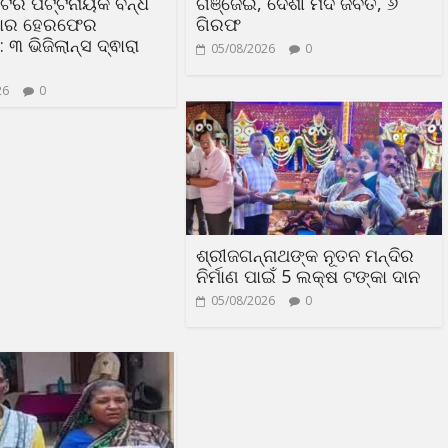
ଲିଟିର ପଟ୍ଟନାୟକ ବନ୍ଧ
ଗଞ୍ଜେଇ, ଦେଶୀ ମଦ ଜବତ, ୬
୍ଧାର ହେରଫେର
ଗିରଫ
୩ ଭିଜିଲାନ୍ସ ଦ୍ଵାରା
05/08/2026
0
26
0
ଶ୍ରୀଜଗନ୍ନାଥଙ୍କ ନୂତନ ମନ୍ଦିର
ନିର୍ମାଣ ପାଇଁ 5 ଲକ୍ଷ ଟଙ୍କା ଦାନ
05/08/2026
0