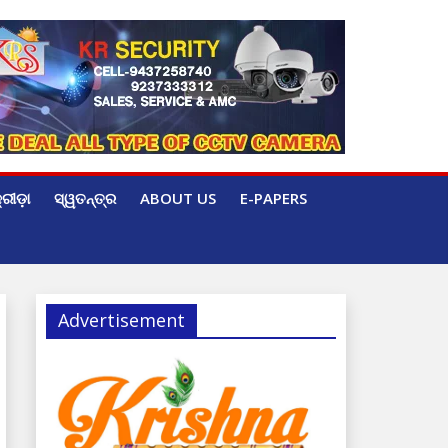
୍ରୀଡ଼ା
ସ୍ୱତନ୍ତ୍ର
ABOUT US
E-PAPERS
Advertisement