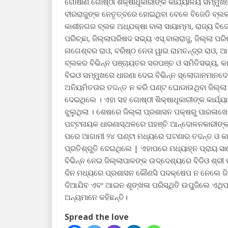
ଗୋଷାଣି ଗୋଷ୍ଠୀ ଶିକ୍ଷାଧୂକାରୀଙ୍କ କାର୍ଯ୍ୟାଳୟ ସମ୍ମୁଖ
ବୀରରାଜୁଙ୍କ ନେତୃତ୍ବରେ ହୋଇଥିବା ବେଳେ ବିଜେଡି ବ୍ଲକ 
କାଶୀନଗର ବ୍ଲକ ଅଧ୍ଯକ୍ଷା ବାଲା ସାୟାମ୍ମା, ରାଜ୍ୟ ବିଜ
ପରିଚ୍ଛା, ଜିଲ୍ଲାପରିଷଦ ସଭ୍ୟ ଏସ୍.ବାଲାରାଜୁ, ଜିଲ୍ଲା ପ
ନାଗେଶ୍ବର ରାଓ, ବରିଷ୍ଠ ନେତା ୱାଇ ରାମଚନ୍ଦ୍ର ରାଓ,
ବ୍ଲକର ବିଭିନ୍ନ ପଞ୍ଚାୟତର ସରପଞ୍ଚ ଓ ସମିତିସଭ୍ୟ, କର୍
ବିଇଓ ସମ୍ମୁଖରେ ଧାରଣା ଦେଇ ବିଭିନ୍ନ ସ୍ଲୋଗାନମାନଦେବା
ଅନିୟମିତତାର ତଦନ୍ତ ନ କରି ଘଣ୍ଟ ଘୋଡାଉଥିବା ଜିଲ୍ଲା ଶି
ଦେଇଥିଲେ । ଏହା ସହ ଗୋଷ୍ଠୀ ଶିକ୍ଷାଧୂକାରୀଙ୍କ କାର୍ଯ୍ୟ
ଝୁଲୁଥିଲା । ଶେଷରେ ଜିଲ୍ଲା ପ୍ରଶାସନ ପକ୍ଷରୁ ପାରଳାଖେ
ପଟ୍ଟନାୟକ ଧାରଣାସ୍ଥଳରେ ପହଞ୍ଚି ଆନ୍ଦୋଳନକାରୀଙ୍କ ବହ
ପରେ ଆଗାମୀ ୨୪ ଘଣ୍ଟା ମଧ୍ୟରେ ଘଟଣାର ତଦନ୍ତ ଓ କାର୍
ପ୍ରତିଶ୍ରୁତି ଦେଇଥିଲେ | ଏହାପରେ ମଧ୍ୟାହ୍ନ ପ୍ରାୟ 
ବିଭିନ୍ନ ନେଇ ଜିଲ୍ଲାପାଳଙ୍କ ଉଦ୍ଦେଶ୍ୟରେ ବିଡିଓ ଶ୍
ଦିନ ମଧ୍ୟରେ ପ୍ରଶାସନ କୌଣସି ପଦକ୍ଷେପ ନ ନେଲେ ଜିଲ୍ଲ
ଦିଆଯିବ ଏବଂ ଆଇନ ଶୃଙ୍ଖଳା ପରିସ୍ଥିତି ଉପୁଜିଲେ ଏଥିପା
ଅନ୍ୟମାନେ କହିଛନ୍ତି।
Spread the love