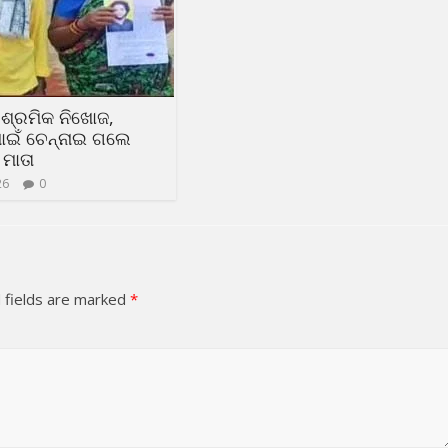
ଶ୍ରମିକ ନିଖୋଜ,
ାଇଁ ଚେନ୍ନାଇ ଗଲେ
 ମାତା
26
0
 fields are marked
*