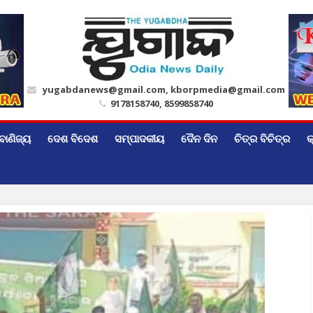
yugabdanews@gmail.com, kborpmedia@gmail.com
9178158740, 8599858740
ବାଣିଜ୍ୟ
ଦେଶ ବିଦେଶ
ସମ୍ପାଦକୀୟ
ଦୈନ ଦିନ
ଚିତ୍ର ବିଚିତ୍ର
କ