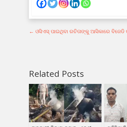
←
ଓସିଏସ୍‍ ପାଇଥିବା ରଚିତାଙ୍କୁ ଆସିକାରେ ବିଜେଡି ପ
Related Posts