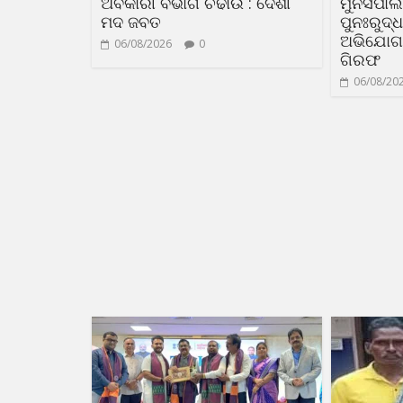
ଅବକାରୀ ବିଭାଗ ଚଢାଉ : ଦେଶୀ
ମୁନିସିପା
ମଦ ଜବତ
ପୁନଃରୁଦ
ଅଭିଯୋଗ: 
06/08/2026
0
ଗିରଫ
06/08/20