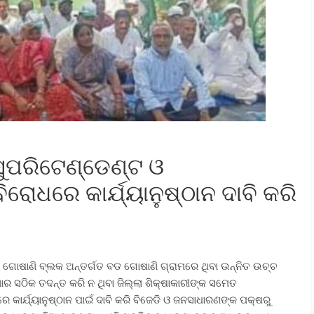
ୁପରିଟେଣ୍ଡେଣ୍ଟ ଓ
ିରୋଧରେ କାର୍ଯ୍ୟାନୁଷ୍ଠାନ ଦାବି କରି
ଲା ଗୋଷାଣି ବ୍ଲକ ଅନ୍ତର୍ଗତ ବଡ ଗୋଷାଣି ଗ୍ରାମରେ ଥିବା ଉନ୍ନିତ ଉଚ୍ଚ
ର ସଠିକ ତଦନ୍ତ କରି ନ ଥିବା ଜିଲ୍ଲା ଶିକ୍ଷାକାରୀଙ୍କ ସମେତ
 କାର୍ଯ୍ୟାନୁଷ୍ଠାନ ପାଇଁ ଦାବି କରି ବିଜେଡି ଓ ଜନସାଧାରଣଙ୍କ ପକ୍ଷରୁ