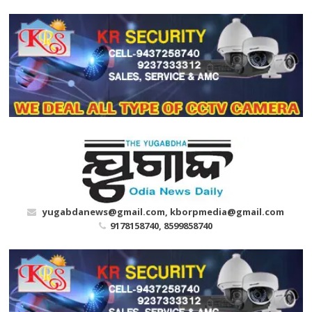
Skip
to
content
yugabdanews@gmail.com, kborpmedia@gmail.com
9178158740, 8599858740