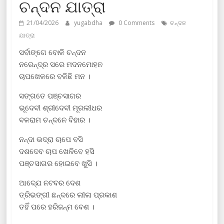
ଚନ୍ଦନ ଯାତ୍ରା
21/04/2026
yugabdha
0 Comments
ଚନ୍ଦନ
ଯାତ୍ରା
ସର୍ବାଙ୍ଗେ ବୋଳି ଚନ୍ଦନ
ନରେନ୍ଦ୍ର ସରେ ମଦନମୋହନ
ଚାପଖେଳରେ ବଳିଛି ମନ ।
ସଙ୍ଗତେ ପଞ୍ଚସାଗର
ଭୂଦେବୀ ଶ୍ରୀଦେବୀ ମୂରଲୀଧର
ବଳରାମ ଚନ୍ଦନେ ବିହାର ।
ନନ୍ଦା ଭଦ୍ରା ଚାପେ ବସି
ଦଶଦେବ ଚାପ ଖେଳିବେ ହସି
ପଞ୍ଚସାଗର ହୋଇବେ ଖୁସି ।
ଆଦ୍ଯେ ନଟବର ଦେଶ
ତ୍ରିଭଙ୍ଗୀ ଛନ୍ଦରେ ଲୀଳା ପ୍ରକାଶ
ତହିଁ ପରେ ହରିଜନ୍ମ ବେଶ ।