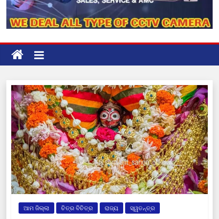
ଆମ ଜିଲ୍ଲା
ଚିତ୍ର ବିଚିତ୍ର
ରାଜ୍ୟ
ସ୍ୱତନ୍ତ୍ର