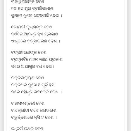
ରାଜାଧିରାଜଙ୍କ ବେଶ
ହସ ହସ ମୁଖ ଦ୍ବାରିକାଧୀଶ
କୁଞ୍ଜେ ଝୁଲେ ଖଟଦୋଳି ବେଶ ।
ଗୋମତୀ କୃଷ୍ଣଙ୍କ ବେଶ
ଦର୍ଶନେ ଆନନ୍ଦ ହୁଏ ପ୍ରକାଶ
ଷଷ୍ଠରେ ବତ୍ସାଚାରଣ ବେଶ ।
ବତ୍ସାହରଣଙ୍କ ବେଶ
ବ୍ରହ୍ମବିମୋହନ ଲୀଳା ପ୍ରକାଶ
ପରେ ଅଘାସୁର ବଧ ବେଶ।
ଚକ୍ରନାରାୟଣ ବେଶ
ଚକ୍ରଧରି ମୁଖେ ଅପୂର୍ବ ହସ
ପରେ ହୋନ୍ତି ନାବକେଳି ବେଶ ।
ରାହାସମଣ୍ଡଳୀ ବେଶ
ରାସକ୍ରୀଡା ରସେ ଜଗତଈଶ
ଚତୁର୍ଦ୍ଦଶୀରେ ନୃସିଂହ ବେଶ ।
କନ୍ଦର୍ପ ରଥର ବେଶ