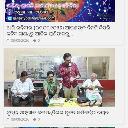
ଆଜି ରବିବାର (୦୯.୦୮.୨୦୨୬) ଆପଣଙ୍କ ଦିନଟି କିପରି
କଟିବ ଜାଣନ୍ତୁ ଆଜିର ରାଶିଫଳରୁ…
08/08/2026
0
ନୃତ୍ୟ ସଙ୍ଗୀତ କଳାମନ୍ଦିରର ନୂତନ କର୍ମକର୍ତ୍ତା ଚୟନ
08/08/2026
0