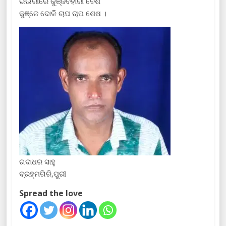
ଭଉଁରୀରେ କୁଞ୍ଜବିହାରୀ ବେଶ
କୁଞ୍ଜେ ଦୋଳି ଚାପ ଚାପ ଶେଷ ।
ଗଦାଧର ସାହୁ
ବ୍ରହ୍ମଗିରି,ପୁରୀ
Spread the love