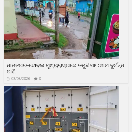
ଧାମନଗର-ଦୋବଲ ମୁଖ୍ୟରାସ୍ତାରେ ଜମୁଛି ପାଇଖାନା ଦୁର୍ଗନ୍ଧ
ପାଣି
08/08/2026
0