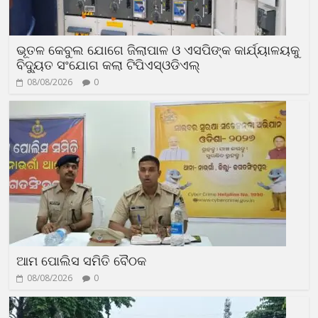
ଭୂତଳ କେବୁଲ ଯୋଗେ ଜିଲାପାଳ ଓ ଏସପିଙ୍କ କାର୍ଯ୍ୟାଳୟକୁ
ବିଦ୍ୟୁତ ସଂଯୋଗ କଲା ଟିପିଏସ୍ଓଡିଏଲ୍
08/08/2026
0
ଆମ ପୋଲିସ ସମିତି ବୈଠକ
08/08/2026
0