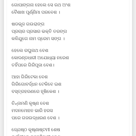
ଗୋପାଙ୍ଗନା ହେଲେ ସେ ରଥ ଅଂଶ
ବୈଶାଖ ପୂର୍ଣ୍ଣିମା ପରବେଶ ।
ଷଡଭୂଜ ଗଉରାଙ୍ଗ
ପ୍ରଚାର ପ୍ରସାର ଭକ୍ତି ତରଙ୍ଗ
କଳିଯୁଗେ ନାମ ପ୍ରେମ ସଙ୍ଗ ।
ହେଲେ ରଘୁନାଥ ବେଶ
କୋଦଣ୍ଡଧାରୀ ଅଯୋଧ୍ୟା ନରେଶ
ତହିଁପରେ ଗିରିପୂଜା ବେଶ।
ଆହା ଗିରିଟେକା ବେଶ
ଗିରିଗୋବର୍ଦ୍ଧନ ଟେକିବେ ଇଶ
ବସ୍ତ୍ରହରଣରେ ହୃଷିକେଶ ।
ଚିନ୍ତାମଣି କୃଷ୍ଣ ବେଶ
ମଦନମୋହନ ଭାରି ହରସ
ପରେ ଗଜଉଦ୍ଧାରଣ ବେଶ ।
ଜ୍ଯେଷ୍ଠ କୃଷ୍ଣାଷ୍ଟମୀ ଶେଷ