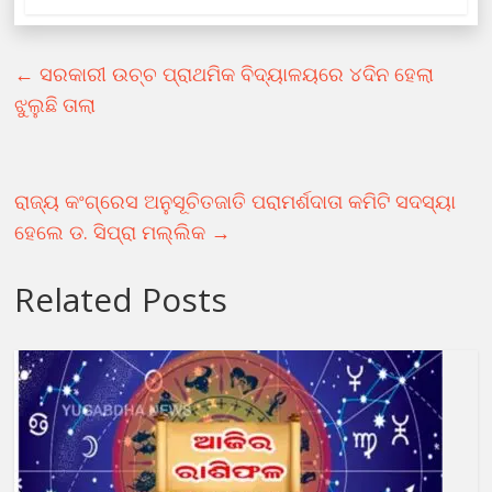
←
ସରକାରୀ ଉଚ୍ଚ ପ୍ରାଥମିକ ବିଦ୍ୟାଳୟରେ ୪ଦିନ ହେଲା
ଝୁଲୁଛି ତାଲା
ରାଜ୍ୟ କଂଗ୍ରେସ ଅନୁସୂଚିତଜାତି ପରାମର୍ଶଦାତା କମିଟି ସଦସ୍ୟା
ହେଲେ ଡ. ସିପ୍ରା ମଲ୍ଲିକ
→
Related Posts