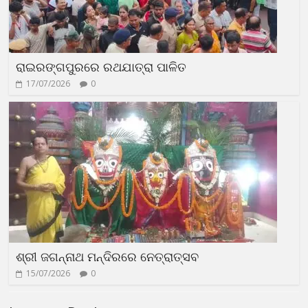
ରାଇରଙ୍ଗପୁରରେ ରଥଯାତ୍ରା ପାଳିତ
17/07/2026
0
ଶ୍ରୀ ଜଗନ୍ନାଥ ମନ୍ଦିରରେ ନେତ୍ରାତ୍ସବ
15/07/2026
0