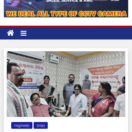
ମୟୂରଭଞ୍ଜ
ରାଜ୍ୟ