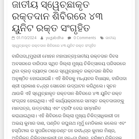
ଜାତୀୟ ସ୍ୱେଚ୍ଛାକୃତ
ରକ୍ତଦାନ ଶିବିରରେ ୪୩
ୟୁନିଟ ରକ୍ତ ସଂଗୃହିତ
01/10/2024
yugabdha
0 Comments
ଜାତୀୟ
ସ୍ୱେଚ୍ଛାକୃତ ରକ୍ତଦାନ ଶିବିରରେ ୪୩ ୟୁନିଟ ରକ୍ତ ସଂଗୃହିତ
ବାରିପଦା,(ମୁରାରୀ ମୋହନ ମହାପାତ୍ର):ଜାତୀୟ ରକ୍ତଦାନ ଦିବସ
ଅବସରରେ ବାରିପଦା ସ୍ଥିତ ଜିଲ୍ଲା ମୁଖ୍ୟ ଚିକିତ୍ସାଳୟ ପରିସରରେ
ଥିବା ବ୍ଲଡ଼ ବ୍ୟାଙ୍କ ଠାରେ ସ୍ୱେଚ୍ଛାକୃତ ରକ୍ତଦାନ ଶିବିର
ଅନୁଷ୍ଠିତ ହୋଇଯାଇଛି। ଏହି ଶିବିରକୁ ମାନ୍ୟବର ବିଧାୟକ, ବାରିପଦା
ଶ୍ରୀ ପ୍ରକାଶ ଚନ୍ଦ୍ର ସୋରେନ ଉଦ୍ଘାଟନ କରିଥିଲେ। ସୂଚନ
ଥାଉକି ଏହି ସ୍ୱେଚ୍ଛାକୃତ ରକ୍ତଦାନ ଶିବିରରେ ୪୩ ୟୁନିଟ ରକ୍ତ
ସଂଗ୍ରହ ହୋଇଥିଲା। ଏହି କାର୍ଯ୍ୟକ୍ରମରେ ସମସ୍ତ ରକ୍ତଦାତାଙ୍କୁ
ମାନପତ୍ର, ଉତ୍ତରୀୟ ଏବଂ ଟ୍ରଫି ଦେଇ ସମ୍ମାନିତ
କରାଯାଇଥିଲା। ଏହି ଶିବିରରେ ଜିଲ୍ଲା ମୁଖ୍ୟ ଚିକିତ୍ସାଧିକାରୀ ଡଃ
ଅଭୟ କୁମାର ଦାଶ, ପଣ୍ଡିତ ରଘୁନାଥ ମୂର୍ମୁ ମେଡିକାଲ କଲେଜ ଏବଂ
ହସ୍ପିଟାଲ ର ସୁପରିଟେଣ୍ଡେଣ୍ଟ ଡଃ ରବୀନ୍ଦ୍ର କୁମାର ମିଶ୍ର,
ଅତିରିକ୍ତ ଚିକିତ୍ସାଧିକାରୀ ଡଃ ସୁନନ୍ଦା ମିଶ୍ର, ବରିଷ୍ଠ ଚିକିତ୍ସକ