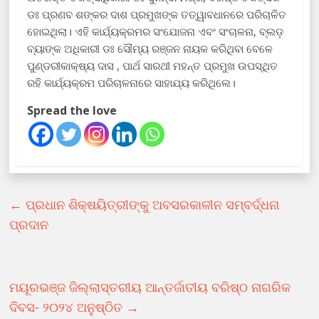
ଡଃ ପ୍ରଣବ ଶଙ୍କର ଦାଶ ପ୍ରମୁଖଙ୍କ ତତ୍ୱାବଧାନରେ ପରିଚାଳିତ
ହୋଇଥିଲା। ଏହି କାର୍ଯ୍ୟକ୍ରମର ସଂଯୋଜନା ଏବଂ ସଂଚାଳନା, ବ୍ଲଡ଼
ବ୍ୟାଙ୍କ ଅଧିକାରୀ ଡଃ ସୌମ୍ୟ ରଞ୍ଜନ ନାୟକ କରିଥିବା ବେଳେ
ପୁଣ୍ଡରୀକାକ୍ଷ୍ୟ ଦାସ , ପାର୍ଥ ସାରଥୀ ମହନ୍ତ ପ୍ରମୁଖ ଉପସ୍ଥିତ
ରହି କାର୍ଯ୍ୟକ୍ରମ ପରିଚାଳନାରେ ସାହାଯ୍ୟ କରିଥିଲେ।
Spread the love
←
ପ୍ରଧାନ ଶିକ୍ଷୟିତ୍ରୀଙ୍କୁ ଅବସରକାଳୀନ ସମ୍ବର୍ଦ୍ଧନା
ପ୍ରଦାନ
ମୟୂରଭଞ୍ଜ ଜିଲ୍ଲାସ୍ତରୀୟ ଆନ୍ତର୍ଜାତୀୟ ବରିଷ୍ଠ ନାଗରିକ
ଦିବସ- ୨୦୨୪ ଅନୁଷ୍ଠିତ
→