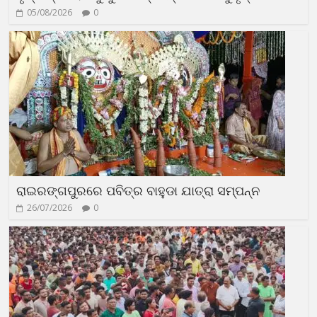
05/08/2026
0
ରାଇରଙ୍ଗପୁରରେ ପବିତ୍ର ବାହୁଡା ଯାତ୍ରା ସମ୍ପନ୍ନ
26/07/2026
0