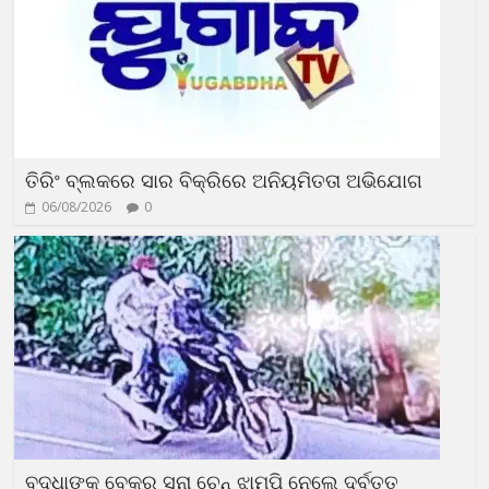
ତିରିଂ ବ୍ଲକରେ ସାର ବିକ୍ରିରେ ଅନିୟମିତତା ଅଭିଯୋଗ
06/08/2026
0
ବୃଦ୍ଧାଙ୍କ ବେକରୁ ସୁନା ଚେନ୍ ଝାମ୍ପି ନେଲେ ଦୁର୍ବୃତ୍ତ