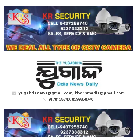
Skip
to
content
yugabdanews@gmail.com, kborpmedia@gmail.com
9178158740, 8599858740