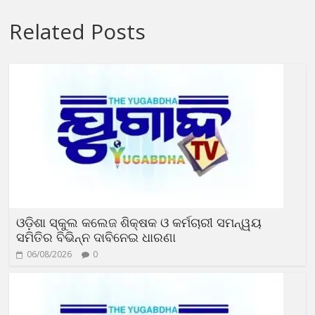
Related Posts
ଓଡ଼ିଶା ସ୍କୁଲ କଲେଜ ଶିକ୍ଷକ ଓ କର୍ମଚାରୀ ସମନ୍ୱୟ
ସମିତିର ବିଭିନ୍ନ ଦାବିନେଇ ଧାରଣା
06/08/2026
0