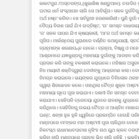
କାକଟପୁର /ଅସ୍ତରଙ୍ଗ,(ଶୁଭାଶିଷ ଖଣ୍ଡୁଆଳ): ଚଉଦିଗ ଦୁ
ଘଟାଇ ଧର୍ମ ସଂସ୍ଥାପନ ଲାଗି ସେ ଆବିର୍ଭୂତା। ସକଳ ଦୁର୍ଗତିରୁ ଉଦ
ଅର୍ଥ ନଷ୍ଟ କରିବା। ସେ ସର୍ବଦୁଃଖ ହରଣକାରିଣୀ। ପୁଣି ଦୁର୍ଗା
ଦୈତ୍ୟ ବିନାଶ ପାଇଁ ଯିଏ ଉଦ୍ଦିଷ୍ଟ, ‘ଉ’ ସମସ୍ତ ବାଧାଦା
‘ଗ’ ସକଳ ପାପର ଯିଏ କ୍ଷୟକାରୀ, ‘ଆ’ର ଅର୍ଥ ସମସ୍ତ ଭ
ପୂଜିତା। ମାର୍କଣ୍ଡେୟ ପୁରାଣରେ ବର୍ଣ୍ଣିତ କଥାନୁଯାୟୀ, 
ବ୍ରହ୍ମାଙ୍କ ଶରଣାପନ୍ନ ହେଲେ। ବ୍ରହ୍ମା, ବିଷ୍ଣୁ ଓ ମ
ଆଶ୍ରମରେ ଯଜ୍ଞକୁଣ୍ଡରୁ ମହାମାୟା ଦୁର୍ଗାଙ୍କୁ ଆବାହନ କର
ପ୍ରଦାନ କରି ତାଙ୍କୁ ବଳଶାଳୀ କରାଇଲେ। ମହିଷାର ଅସୁରବଳ
ନିଜ ମାୟାବୀ ଶକ୍ତିଦ୍ୱାରା ଦେବୀଙ୍କୁ ଆକ୍ରମଣ କଲା। ଦେବ
ନିମଗ୍ନ କରାଇଲେ। ଭୟଙ୍କର ଯୁଦ୍ଧରେ ତିନିଲୋକ ଥରହ
ଦ୍ୱାରା ଶିରଛେଦନ କଲେ। ତାହାଥିଲା ଚୈତ୍ର ଶୁକ୍ଳ ଅଷ୍ଟ
ମହାମାୟା ରୂପେ ପୂଜା କରାଯାଏ। ଦଶମୀ ଦିନ ସମସ୍ତ ଦେବତ
କରାଯାଏ। ସେହିପରି ତ୍ରେତୟା ଯୁଗରେ ରାବଣକୁ ଯୁଦ୍ଧରେ
କରିଥିଲେ। ସେହିଦିନରୁ ଉଭୟ ଚୈତ୍ର ଓ ଆଶ୍ବିନ ମାସରେ 
ଘଣ୍ଟ, ଶଙ୍ଖ ହୁଳ ହୁଳି ଧ୍ୱନିରେ ପ୍ରକମ୍ପିତ ହେଉଛି ପରି
ମଣ୍ଡପରେ ମା’ଙ୍କର ମହା ଅଷ୍ଟମୀ ପୂଜା ଚାଲିଥିବା ବେଳେ 
ନିକଟସ୍ଥ ରାଧାମାଧବପାଟଣା ନୃସିଂହ ନାଥ ୟୁଥ କ୍ଲବ ତରଫରୁ
କରିବା ଲାଗି ମଣ୍ଡପରେ ପ୍ରବଳ ଭିଡ ଲାଗି ରହିଛି । ଭକ୍ତ