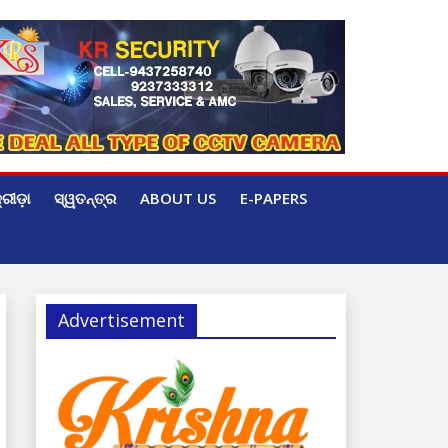
୍ରୀଡ଼ା
ସ୍ୱତନ୍ତ୍ର
ABOUT US
E-PAPERS
Advertisement