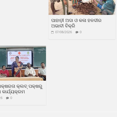
ପାହାଡ଼ୀ ଅଦା ଓ କଳା ହଳଦୀର
ଅଭାବୀ ବିକ୍ରି
07/08/2026
0
ସାକ୍ଷରତା କ୍ଲବ୍ ପକ୍ଷରୁ
କାର୍ଯ୍ୟକ୍ରମ
26
0