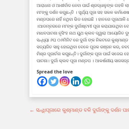
ଆରାଧନା ଓ ଆଶୀର୍ବାଦ ନେବା ପାଇଁ ଶ୍ରଦ୍ଧାଳୁଙ୍କ ଗହଳି ଲା
ମା’ଙ୍କୁ ଦର୍ଶନ କରୁଛନ୍ତି । ସୂର୍ଯ୍ୟ ପୂଜା ସହ ସକଳ କର୍
ମଣ୍ଡପରେ ନାହିଁ ନଥିବା ଭିଡ ହୋଇଛି । ହାତରେ ପୂଜାଥାଳି
।ଆଡମ୍ବରରେ ମା’ଙ୍କ ଦୁର୍ଗାଷ୍ଟମୀ ପୂଜା କରାଯାଉଥିବା ବେଳ
ମାଧବପାଟଣା ନୃସିଂହ ନାଥ ୟୁଥ କ୍ଲବ ଦ୍ୱାରା ଆୟୋଜିତ ଦୁର୍ଗ
ସନ୍ଧ୍ୟା ୬ଘ ୦୬ମିନିଟ ରେ ଦୁର୍ଗା ଙ୍କ ନିକଟରେ କୁଶ୍ମାଣ୍ଡ
ସତ୍ୟଜିତ ସାହୁ ହୋଇଥିବା ବେଳେ ପୂଜକ ରଞ୍ଜନ କର, ନବଘନ 
ମିଶ୍ର ପୂଜାର୍ଚନା କରୁଛନ୍ତି। ଦୁର୍ଗାଙ୍କ ପୂଜା ପାଇଁ 
ପାଟଣା। ଦୁର୍ଗା କ୍ଲବ ପୂଜା ମଣ୍ଡପ । ଆକର୍ଷଣୀୟ ସାଜସଜ୍
Spread the love
←
ସନ୍ଧିପୂଜାରେ କୁଶ୍ମାଣ୍ଡ ବଳି ଦୁର୍ଗାଙ୍କୁ ଦର୍ଶନ ପା