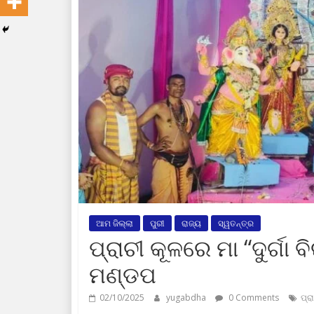
ଆମ ଜିଲ୍ଲା
ପୁରୀ
ରାଜ୍ୟ
ସ୍ୱତନ୍ତ୍ର
ପ୍ରାଚୀ କୂଳରେ ମା “ଦୁର୍ଗା 
ମଣ୍ଡପ
02/10/2025
yugabdha
0 Comments
ପ୍ର