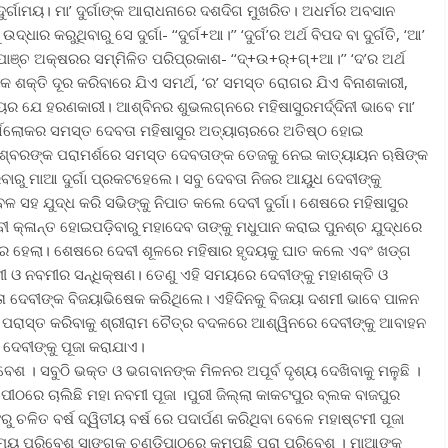
ର୍ଗାମୟ। ମା’ ଦୁର୍ଗାଙ୍କ ଆରାଧନାରେ ଦଶଦିଗ ମୁଖରିତ। ଅଧର୍ମର ଅବସାନ
୍ଧାର କରୁଥିବାରୁ ସେ ଦୁର୍ଗା- ‘‘ଦୁର୍ଗ+ଆ।’’ ‘ଦୁର୍ଗ’ର ଅର୍ଥ ବିପଦ ବା ଦୁର୍ଗତି, ‘ଆ’
 ‌ପାଞ୍ଚ ଅକ୍ଷରର ସମ୍ମିଳିତ ପରିପ୍ରକାଶ- ‘‘ଦ୍‌+ଉ+ର୍‌+ଗ୍‌+ଆ।’’ ‘ଦ’ର ଅର୍ଥ
ୟକ ଶକ୍ତି ଦୂର କରିବାରେ ଯିଏ ସମର୍ଥ, ‘ର’ ସମସ୍ତ ରୋଗର ଯିଏ ବିନାଶକାରୀ,
ୟର ଯେ ହରଣକାରୀ। ଆଶ୍ବିନର ଶୁଭଲଗ୍ନରେ ମହିଷାସୁରମର୍ଦ୍ଦିନୀ ଭାବେ ମା’
ସ୍ବର୍ଗଲୋକର ସମସ୍ତ ଦେବତା ମହିଷାସୁର ଅତ୍ୟାଚାରରେ ଅତିଷ୍ଠ ହୋଇ
ହେଶ୍ବରଙ୍କ ପରାମର୍ଶରେ ସମସ୍ତ ଦେବତାଙ୍କ ତେଜକୁ ନେଇ କାତ୍ୟାୟନ ଋଷିଙ୍କ
ିବାରୁ ମାଆ ଦୁର୍ଗା ପ୍ରକଟହେଲେ। ସବୁ ଦେବତା ‌ନିଜର ଆୟୁଧ ଦେବୀଙ୍କୁ
 ସହ ଯୁଦ୍ଧ କରି ସଭିଙ୍କୁ ନିପାତ କଲେ ଦେବୀ ଦୁର୍ଗା। ଶେଷରେ ମହିଷାସୁର
ୀ କ୍ଳାନ୍ତ ହୋଇପଡ଼ିବାରୁ ମହାଦେବ ତାଙ୍କୁ ମଧୁପାନ କରାଇ ପୁନଶ୍ଚ ଯୁଦ୍ଧରେ
ର ହେଲା। ଶେଷରେ ଦେବୀ ଶୂଳରେ ମହିଷାର ହୃଦୟକୁ ଘାତ କଲେ ଏବଂ ଖଡ୍‌ଗ
ମୀ ଓ ନବମୀର ସନ୍ଧିକ୍ଷଣ। ତେଣୁ ଏହି ସମୟରେ ଦେବୀଙ୍କୁ ମହାଶକ୍ତି ଓ
ା ଦେବୀଙ୍କ ବିଜୟାଭିଷେକ କରିଥିଲେ। ଏହିଦିନକୁ ବିଜୟା ଦଶମୀ ଭାବେ ପାଳନ
 ପରାସ୍ତ କରିବାକୁ ଶ୍ରୀରାମ ଚୈତ୍ର ବଦଳରେ ଆଶ୍ୱିନରେ ଦେବୀଙ୍କୁ ଆବାହନ
ଦେବୀଙ୍କୁ ପୂଜା କରାଯାଏ।
ବେଶ । ସବୁଠି ଭକ୍ତ ଓ ଭଗବାନଙ୍କ ମିଳନର ଅପୂର୍ବ ଦୃଶ୍ୟ ଦେଖିବାକୁ ମଳୁଛି ।
ପୀଠରେ ଚାଲିଛି ମହା ନବମୀ ପୂଜା ।ପୁରୀ ଜିଲ୍ଲା କାକଟପୁର ବ୍ଲକ ବାଜପୁର
 ଚଳିତ ବର୍ଷ ଦ୍ୱିତୀୟ ବର୍ଷ ରେ ପଦାର୍ପଣ କରିଥିବା ବେଳେ ମହାଷ୍ଟମୀ ପୂଜା
ିମୟ ପରିବେଶ ସାଙ୍ଗକୁ ଚଣ୍ଡିପାଠରେ କମ୍ପୁଛି ପୁରା ପରିବେଶ । ମାଆଙ୍କ