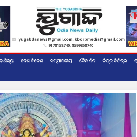
yugabdanews@gmail.com, kborpmedia@gmail.com
9178158740, 8599858740
ବାଣିଜ୍ୟ
ଦେଶ ବିଦେଶ
ସମ୍ପାଦକୀୟ
ଦୈନ ଦିନ
ଚିତ୍ର ବିଚିତ୍ର
କ