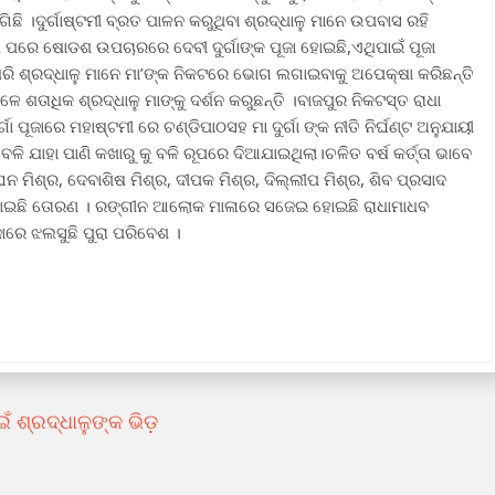
ଗିଛି ।ଦୁର୍ଗାଷ୍ଟମୀ ବ୍ରତ ପାଳନ କରୁଥିବା ଶ୍ରଦ୍ଧାଳୁ ମାନେ ଉପବାସ ରହି
ମଶେଷ ପରେ ଷୋଡଶ ଉପଚାରରେ ଦେବୀ ଦୁର୍ଗାଙ୍କ ପୂଜା ହୋଇଛି,ଏଥିପାଇଁ ପୂଜା
 ଧରି ଶ୍ରଦ୍ଧାଳୁ ମାନେ ମା’ଙ୍କ ନିକଟରେ ଭୋଗ ଲଗାଇବାକୁ ଅପେକ୍ଷା କରିଛନ୍ତି
େ ଶତାଧିକ ଶ୍ରଦ୍ଧାଳୁ ମାଙ୍କୁ ଦର୍ଶନ କରୁଛନ୍ତି ।ବାଜପୁର ନିକଟସ୍ତ ରାଧା
ା ପୂଜାରେ ମହାଷ୍ଟମୀ ରେ ଚଣ୍ଡିପାଠସହ ମା ଦୁର୍ଗା ଙ୍କ ନୀତି ନିର୍ଘଣ୍ଟ ଅନୁଯାୟୀ
 ବଳି ଯାହା ପାଣି କଖାରୁ କୁ ବଳି ରୂପରେ ଦିଆଯାଇଥିଲା।ଚଳିତ ବର୍ଷ କର୍ତ୍ତା ଭାବେ
ମିଶ୍ର, ଦେବାଶିଷ ମିଶ୍ର, ଦୀପକ ମିଶ୍ର, ଦିଲ୍ଲୀପ ମିଶ୍ର, ଶିବ ପ୍ରସାଦ
ସଜେଇ ହୋଇଛି ତୋରଣ । ରଙ୍ଗୀନ ଆଲୋକ ମାଳାରେ ସଜେଇ ହୋଇଛି ରାଧାମାଧବ
ଜାରେ ଝଲସୁଛି ପୁରା ପରିବେଶ ।
ଇଁ ଶ୍ରଦ୍ଧାଳୁଙ୍କ ଭିଡ଼