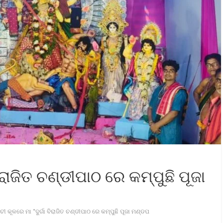
ବିରାଜିତ ଚଣ୍ଡୀପାଠ ରେ କମ୍ପୁଛି ପୂଜା
ାଚୀ କୂଳରେ ମା "ଦୁର୍ଗା ବିରାଜିତ ଚଣ୍ଡୀପାଠ ରେ କମ୍ପୁଛି ପୂଜା ମଣ୍ଡପ