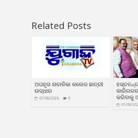
Related Posts
ଅପହୃତା ନାବାଳିକା କଲେଜ ଛାତ୍ରୀ
ହସ୍ତତନ୍ତ
ଉଦ୍ଧାର
କାରିଗରଙ୍କ
କରିବାକୁ 
07/08/2026
0
07/08/20