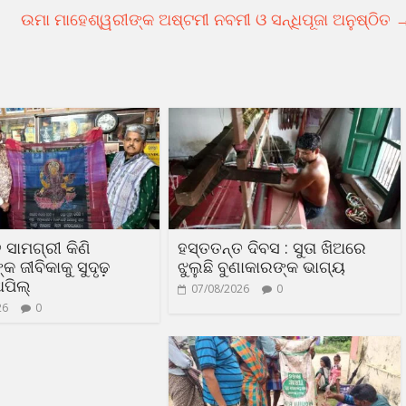
ଉମା ମାହେଶ୍ୱରୀଙ୍କ ଅଷ୍ଟମୀ ନବମୀ ଓ ସନ୍ଧିପୂଜା ଅନୁଷ୍ଠିତ
 ସାମଗ୍ରୀ କିଣି
ହସ୍ତତନ୍ତ ଦିବସ : ସୁତା ଖିଅରେ
 ଜୀବିକାକୁ ସୁଦୃଢ଼
ଝୁଲୁଛି ବୁଣାକାରଙ୍କ ଭାଗ୍ୟ
ଅପିଲ୍
07/08/2026
0
26
0