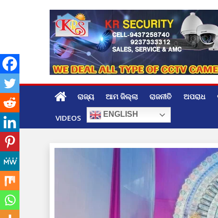
Skip
to
content
ରାଜ୍ୟ
ଆମ ଜିଲ୍ଲା
ରାଜନୀତି
ଅପରାଧ
ENGLISH
VIDEOS