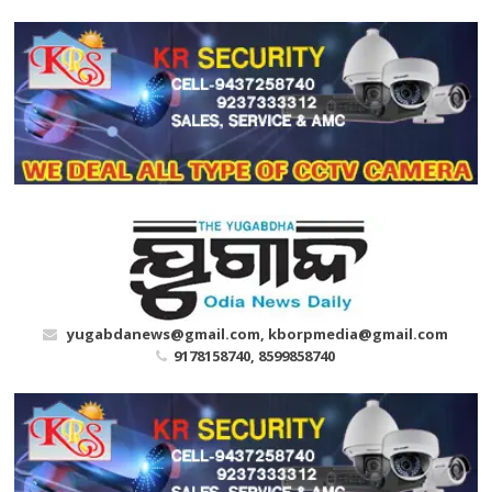
Skip
to
content
yugabdanews@gmail.com, kborpmedia@gmail.com
9178158740, 8599858740