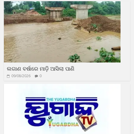
ଲଗାଣ ବର୍ଷାରେ ମାଡ଼ି ଆସିଲା ପାଣି
09/08/2026
0