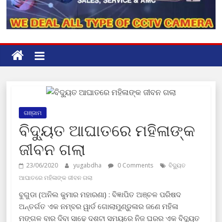
ଗଞ୍ଜାମ
ବିଦ୍ୟୁତ ଆଘାତରେ ମହିଳାଙ୍କ
ଜୀବନ ଗଲା
23/06/2020
yugabdha
0 Comments
ବିଦ୍ୟୁତ
ଆଘାତରେ ମହିଳାଙ୍କ ଜୀବନ ଗଲା
ବୁଗୁଡା (ଅନିଲ କୁମାର ମହାରଣା) : ବିଜ୍ଞାପିତ ଅଞ୍ଚଳ ପରିଷଦ
ଅନ୍ତର୍ଗତ ଏକ ନମ୍ବର ୱାର୍ଡ ଗୋଲାମୁଣ୍ଡୁଳାର ଜଣେ ମହିଳା
ମଙ୍ଗଳ ବାର ଦିବା ସାଢେ ଦଶଟା ସମୟରେ ନିଜ ଘରର ଏକ ବିଦ୍ୟୁତ