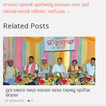
ଗଂଜାମର ପ୍ରବାସୀ ଶ୍ରମିକଙ୍କୁ ରୋଜଗାର ଦେବା ପାଇଁ
ଆରମ୍ଭ ହୋଇଛି ଅଭିଯାନ : ଧର୍ମେନ୍ଦ୍ର
→
Related Posts
ମୁଠା ଷୋହଳ ଖଣ୍ଡ ଗୋପାଳ ସମାଜ ପକ୍ଷରୁ ପ୍ରତିଭା
ସମ୍ମାନ
09/08/2026
0