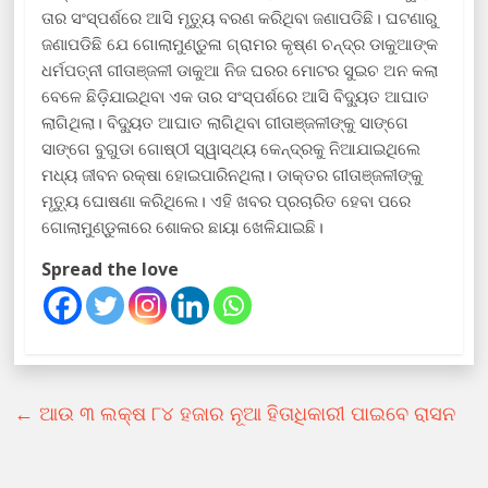
ତାର ସଂସ୍ପର୍ଶରେ ଆସି ମୃତ୍ୟୁ ବରଣ କରିଥିବା ଜଣାପଡିଛି। ଘଟଣାରୁ
ଜଣାପଡିଛି ଯେ ଗୋଲାମୁଣ୍ଡୁଳା ଗ୍ରାମର କୃଷ୍ଣ ଚନ୍ଦ୍ର ଡାକୁଆଙ୍କ
ଧର୍ମପତ୍ନୀ ଗୀତାଞ୍ଜଳୀ ଡାକୁଆ ନିଜ ଘରର ମୋଟର ସୁଇଚ ଅନ କଲା
ବେଳେ ଛିଡ଼ିଯାଇଥିବା ଏକ ତାର ସଂସ୍ପର୍ଶରେ ଆସି ବିଦ୍ୟୁତ ଆଘାତ
ଲାଗିଥିଲା। ବିଦ୍ୟୁତ ଆଘାତ ଲାଗିଥିବା ଗୀତାଞ୍ଜଳୀଙ୍କୁ ସାଙ୍ଗେ
ସାଙ୍ଗେ ବୁଗୁଡା ଗୋଷ୍ଠୀ ସ୍ୱାସ୍ଥ୍ୟ କେନ୍ଦ୍ରକୁ ନିଆଯାଇଥିଲେ
ମଧ୍ୟ ଜୀବନ ରକ୍ଷା ହୋଇପାରିନଥିଲା। ଡାକ୍ତର ଗୀତାଞ୍ଜଳୀଙ୍କୁ
ମୃତ୍ୟୁ ଘୋଷଣା କରିଥିଲେ। ଏହି ଖବର ପ୍ରଚାରିତ ହେବା ପରେ
ଗୋଲାମୁଣ୍ଡୁଳାରେ ଶୋକର ଛାୟା ଖେଳିଯାଇଛି।
Spread the love
←
ଆଉ ୩ ଲକ୍ଷ ୮୪ ହଜାର ନୂଆ ହିତାଧିକାରୀ ପାଇବେ ରାସନ