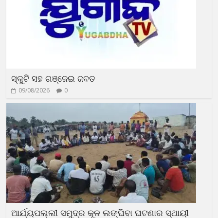
ସ୍କୁଟି ସହ ଗଞ୍ଜେଇ ଜବତ
09/08/2026
0
ଆର୍ଯ୍ୟପଲ୍ଲୀ ସମୁଦ୍ର କୂଳ ଲଙ୍ଘିବା ଘଟଣାର ସ୍ଥାୟୀ