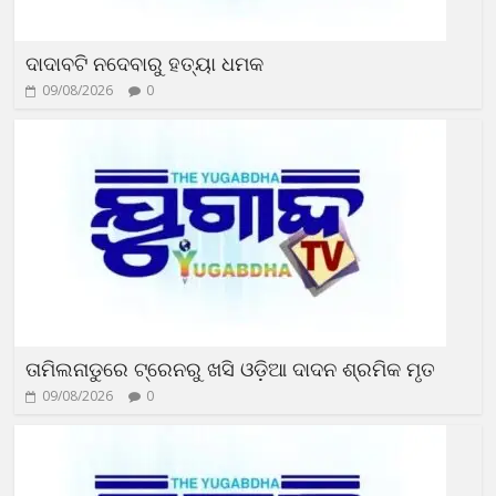
ଦାଦାବଟି ନଦେବାରୁ ହତ୍ୟା ଧମକ
09/08/2026
0
ତାମିଲନାଡୁରେ ଟ୍ରେନରୁ ଖସି ଓଡ଼ିଆ ଦାଦନ ଶ୍ରମିକ ମୃତ
09/08/2026
0