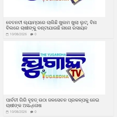
ବେତନଟୀ ଲ୍ୟାମ୍ପରେ ଚାଲିଛି ଖୁଲମ ଖୁଲା ଲୁଟ୍, ବିନା
ବିଲରେ ଚାଷୀଙ୍କୁ ବଣ୍ଟାଯାଉଛି ନାନୋ ରସାୟନ
10/08/2026
0
ପାର୍ବତୀ ଗିରି ବୃହତ୍ ଉଠା ଜଳସେଚନ ପ୍ରକଳ୍ପକୁ ନେଇ
ଚାଷୀଙ୍କ ଅସନ୍ତୋଷ
10/08/2026
0