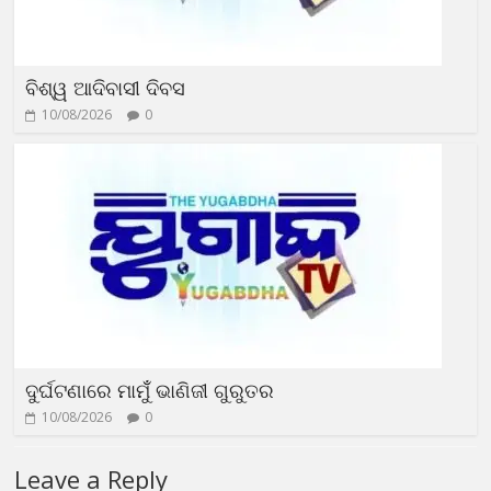
ବିଶ୍ୱ ଆଦିବାସୀ ଦିବସ
10/08/2026
0
ଦୁର୍ଘଟଣାରେ ମାମୁଁଁ ଭାଣିଜୀ ଗୁରୁତର
10/08/2026
0
Leave a Reply