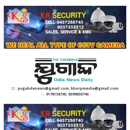
Skip
to
content
yugabdanews@gmail.com, kborpmedia@gmail.com
9178158740, 8599858740