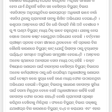
ଶେଷରେ କାର୍ଯ୍ୟାଳୟ ଘେରାଉ କରିଥିଲେ ।ଏଥିସହ ସମାଧାନ ନ
ହେବା ଯାଏଁ ଯିବୁନାହିଁ କହିବା ସହ କେସିଙ୍ଗା ବିଦ୍ୟୁତ୍ ବିଭାଗ
ଏସଡିଓଙ୍କ ଅନୁପସ୍ଥିତିରେ ଭାରପ୍ରାପ୍ତ ଅଧିକାରୀ ଭାବେ ନର୍ଲା
ଏସଡିଓ ଥିବାରୁ ଗ୍ରାମବାସୀ ତାଙ୍କୁ ଲିଖିତ ଅଭିଯୋଗ ଦେଇଛନ୍ତି ।
କଶୃପଡା ଅଞ୍ଚଳରେ ଦୀର୍ଘ ଦିନ ଧରି ଦିନରାତି ମିଶି ଅତି ବେଶୀରେ ୨
ରୁ ୩ ଘଣ୍ଟା ବିଦ୍ୟୁତ୍ ମଧ୍ୟ ଠିକ୍ ଭାବେ ରହୁନଥିଲା। ଯାହାକୁ ନେଇ
ଲୋକେ ଅନେକ କଷ୍ଟ ଭୋଗୁଥିବା ଅଭିଯୋଗ ହେଉଛି । ବର୍ତ୍ତମାନ
ଗ୍ରୀଷ୍ମ ପ୍ରବାହ ଚରମ ସୀମାରେ ଥିବାବେଳେ ଏହି ପ୍ରକାର ବିନା
କୌଣସି କାରଣରେ ବିଦ୍ୟୁତ୍ କାଟ୍ ଯୋଗୁଁ ପିଲାଙ୍କ ଠାରୁ ବୃଦ୍ଧାଙ୍କ
ପର୍ଯ୍ୟନ୍ତ ସମସ୍ତେ ଅସୁବିଧାର ସମ୍ମୁଖୀନ ହେଉଛନ୍ତି । ଅଞ୍ଚଳର
ଅନେକ ସ୍ଥାନରେ ଅନଲାଇନ ସେବା ମଧ୍ୟ ଠପ୍ ରହିଛି । ଉକ୍ତ
ବିଷୟରେ ଜଣାଇବା ପାଇଁ ବାରମ୍ବାର କେସିଙ୍ଗା ବିଦ୍ୟୁତ୍ ବିଭାଗର
ଅନେକ କର୍ମଚାରୀଙ୍କ ଠାରୁ ଧରି ଉପରିସ୍ଥ ଅଧିକାରୀଙ୍କୁ ଜଣାଇବା
ପାଇଁ ଚେଷ୍ଟା କଲେ ସୁଦ୍ଧା କେହି ଜଣେ ମଧ୍ୟ ଫୋନ ଉଠାଉନଥିବା
ଅଭିଯୋଗ ହୋଇଛି। ବିଦ୍ୟୁତ୍ ବିଭାଗକୁ ସାଧାରଣ ଜନତାଙ୍କ ସୁବିଧା
ପାଇଁ ଦରମା ମିଳୁଥିବା ବେଳେ ସେହି ଅଧିକାରୀମାନେ କାହିଁକି ସେହି
ଜନତାଙ୍କ ଫୋନ ଉଠାଉ ନାହାନ୍ତି ବୋଲି ଗ୍ରାମବାସୀ ପ୍ରଶ୍ନ
କରିଥିବା ଦେଖିବାକୁ ମିଳିଥିଲା । ଫଳରେ ବିଦ୍ୟୁତ୍ ବିଭାଗ ପକ୍ଷରୁ
ଯଥାଶୀଘ୍ର ବିନା କାରଣରେ ବିଦ୍ୟୁତ୍ ବନ୍ଦ ନ କରାଯାଉ ଏବଂ ଏହାର