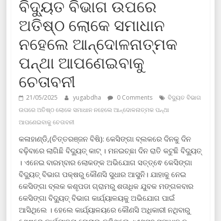
ବିଦ୍ୟୁତ ବିଭାଗ ଉପରେ
ଅତିଷ୍ଠ ଲୋକେ ସମାଧାନ
ନହେଲେ ଆନ୍ଦୋଳନାତ୍ମକ
ପନ୍ଥା ଆପଣେଇବାକୁ
ଚେତାବନୀ
21/05/2025
yugabdha
0 Comments
ବିଦ୍ୟୁତ ବିଭାଗ
ଉପରେ ଅତିଷ୍ଠ ଲୋକେ ସମାଧାନ ନହେଲେ ଆନ୍ଦୋଳନାତ୍ମକ ପନ୍ଥା
ଆପଣେଇବାକୁ ଚେତାବନୀ
କଳାହାଣ୍ଡି,(ଚିତ୍ତରଞ୍ଜନ ବିଷି): କେସିଙ୍ଗା ବ୍ଲକରେ ଦିନକୁ ଦିନ
ବଢ଼ିବାରେ ଲାଗିଛି ବିଦ୍ୟୁତ୍ କାଟ୍ । ମନଇଚ୍ଛା ଦିନ ରାତି କଟୁଛି ବିଦ୍ୟୁତ୍
। ଏନେଇ ବାରମ୍ବାର ଲୋକଙ୍କ ଅଭିଯୋଗ ସତ୍ତ୍ଵେ କେସିଙ୍ଗା
ବିଦ୍ୟୁତ୍ ବିଭାଗ ପକ୍ଷରୁ କୌଣସି ସୁଧାର ଆସୁନି। ଯାହାକୁ ନେଇ
କେସିଙ୍ଗା ବ୍ଲକ କଶୃପଡା ଗ୍ରାମରୁ ଶତାଧିକ ଯୁବକ ମଙ୍ଗଳବାର
କେସିଙ୍ଗା ବିଦ୍ୟୁତ୍ ବିଭାଗ କାର୍ଯ୍ୟାଳୟକୁ ଅଭିଯୋଗ ପାଇଁ
ଆସିଥିଲେ । ହେଲେ କାର୍ଯ୍ୟାଳୟରେ କୌଣସି ଅଧିକାରୀ ନଥିବାରୁ