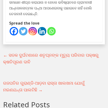
ସମାଧାନ ଶୀଘ୍ର କରାଯାଉ ନ ହେଲେ ଭବିଷ୍ୟତରେ ଗ୍ରାମବାସୀ
ଆନ୍ଦୋଳନାତ୍ମକ ପନ୍ଥା ଆପଣେଇବାକୁ ପଛାଇବେ ନାହିଁ ବୋଲି
ଚେତାବନୀ ଦେଇଛନ୍ତି.
Spread the love
←
ସଡକ ଦୁର୍ଘଟଣାରେ ଶତୃଘ୍ନଙ୍କ ମୃତ୍ୟୁ ପରିବାର ପକ୍ଷରୁ
କ୍ଷତିପୂରଣ ଦାବି
ଗଜପତିର ଗୁରାଣ୍ଡି-ଆଡ଼ବା ରାସ୍ତା ଖାଲଖମା ଯୋଗୁଁ
ମରଣଯନ୍ତା ପାଲଟିଛି
→
Related Posts