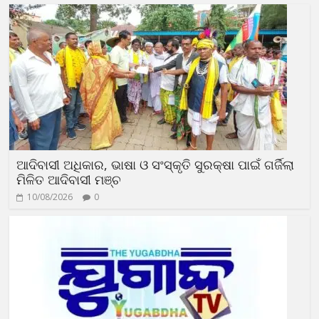
ଆଦିବାସୀ ଅଧିକାର, ଭାଷା ଓ ସଂସ୍କୃତି ସୁରକ୍ଷା ପାଇଁ ଗର୍ଜିଲା
ମିଳିତ ଆଦିବାସୀ ମଞ୍ଚ
10/08/2026
0