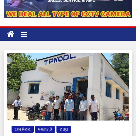
ଆମ ଜିଲ୍ଲା
କଳାହାଣ୍ଡି
ରାଜ୍ୟ