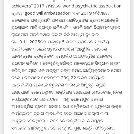
achievers” 2017 ମସିହାରେ world psychiatric association
ଦ୍ବାରା ”good will ambassador” ଏବଂ 2019 ମସିହାରେ
ତତ୍କାଳୀନ ରାଷ୍ଟ୍ରପତି ରାମନାଥ କୋବିନ୍ଦଙ୍କ ଦ୍ବାରା ନାରୀଶକ୍ତି
ପୁରସ୍କାର ଆଦି ପ୍ରାପ୍ତ କରିଛନ୍ତି । ଏପରି ଜଣେ ବିଶ୍ବପ୍ରଖ୍ୟାତ
ରାଜଯୋଗ ପ୍ରଶିକ୍ଷକା ଶିବାନୀ ଦିଦି ଆସନ୍ତା ବୁଧବାର
ତା-19.11.2025ରିଖ ସନ୍ଧ୍ୟା 5 ଘଟିକା ସମୟରେ ସ୍ଥାନୀୟ
ଖଲ୍ଲିକୋଟ କଲେଜ ଷ୍ଟାଡିୟମଠାରେ ”ଆଧୁନିକ ଜଗତରେ
ଭାବନାତ୍ମକ ବ୍ୟକ୍ତିତ୍ବ” ସମ୍ପର୍କୟ ଆଧ୍ୟାତ୍ମିକ ପ୍ରବଚନ
ପ୍ରଦାନ କରିବେ । ତତପୂର୍ବରୁ ବରିଷ୍ଠ ପ୍ଲେବ୍ୟାକ ସିଙ୍ଗର ଭ୍ରାତା
ହରିଶ୍ ମୋୟାଲ୍ ଏକ ଅଦ୍ଭୁତ ସଙ୍ଗୀତମୟ କାର୍ଯ୍ୟକ୍ରମରେ ଯୋଗ
ଦବେ । ତତପରେ ନଭେମ୍ବର 20ରୁ 22 ତାରିଖ ପର୍ଯ୍ୟନ୍ତ
ଅନ୍ତର୍ଜାତୀୟ ମାଇଣ୍ଡ ଟ୍ରେନର ମାଉଣ୍ଟ ଆବୁସ୍ଥ ଭ୍ରାତା
ରାଜଯୋଗୀ ବ୍ରହ୍ମାକୁମାର ଶକ୍ତିରାଜ ରାଜଯୋଗ ମେଡିଟେସନ୍ ଶିବିର
କାର୍ଯ୍ୟକ୍ରମରେ ଯୋଗଦବେ । ଏଣୁ ବ୍ରହ୍ମପୁର ସହରର
ଆଧ୍ୟାତ୍ମିକ ପ୍ରେମୀ ଜନସାଧାରଣ ପଞ୍ଜିକରଣ ମାଧ୍ୟମରେ ଉକ୍ତ
କାର୍ଯ୍ୟକ୍ରମ ଦ୍ବାରା ଲାଭାନ୍ବିତ ହେବା ସକାଶେ ଭଗ୍ନୀ ମାଳା
ଆହ୍ବାନ ଦେଇଥିଲେ । ତତପରେ ଭଗ୍ନୀମାଳା ଉପସ୍ଥିତ
ସାମ୍ବାଦିକମାନଙ୍କୁ ରାଜଯୋଗ ଦ୍ବାରା ସୁଖ, ଶାନ୍ତି, ପବିତ୍ରତାର