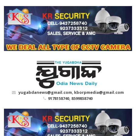
Skip
to
content
yugabdanews@gmail.com, kborpmedia@gmail.com
9178158740, 8599858740