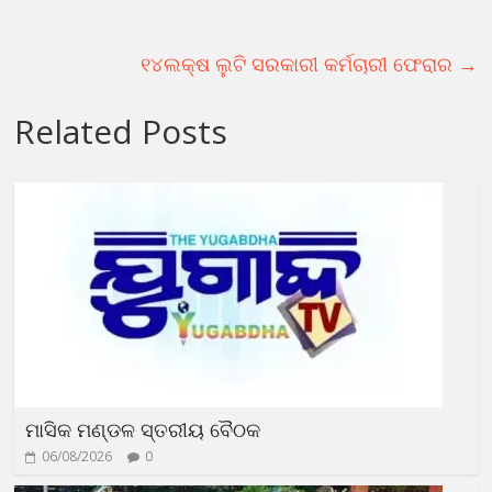
୧୪ଲକ୍ଷ ଲୁଟି ସରକାରୀ କର୍ମଚାରୀ ଫେରାର
→
Related Posts
ମାସିକ ମଣ୍ଡଳ ସ୍ତରୀୟ ବୈଠକ
06/08/2026
0