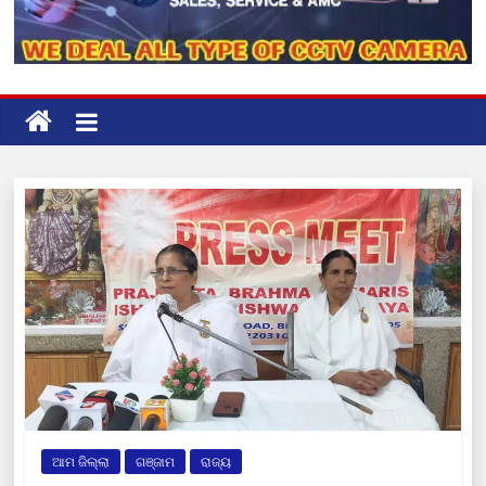
ଆମ ଜିଲ୍ଲା
ଗଞ୍ଜାମ
ରାଜ୍ୟ