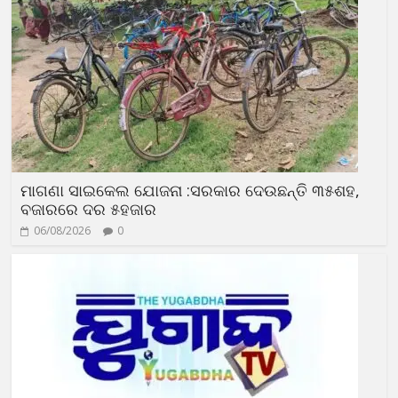
ମାଗଣା ସାଇକେଲ ଯୋଜନା :ସରକାର ଦେଉଛନ୍ତି ୩୫ଶହ,
ବଜାରରେ ଦର ୫ହଜାର
06/08/2026
0