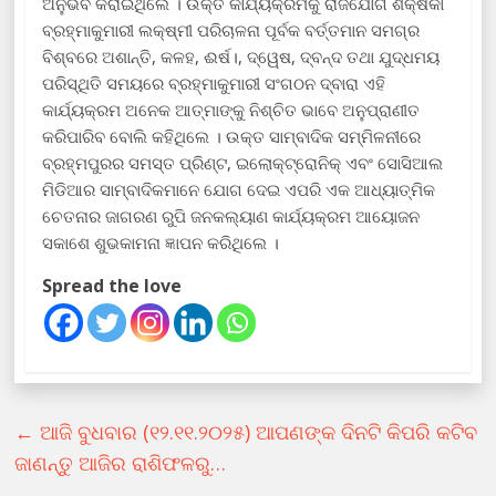
ଅନୁଭବ କରାଇଥିଲେ । ଉକ୍ତ କାର୍ଯ୍ୟକ୍ରମକୁ ରାଜଯୋଗ ଶିକ୍ଷିକା
ବ୍ରହ୍ମାକୁମାରୀ ଲକ୍ଷ୍ମୀ ପରିଚାଳନା ପୂର୍ବକ ବର୍ତ୍ତମାନ ସମଗ୍ର
ବିଶ୍ବରେ ଅଶାନ୍ତି, କଳହ, ଈର୍ଷ।, ଦ୍ୱେଷ, ଦ୍ବନ୍ଦ ତଥା ଯୁଦ୍ଧମୟ
ପରିସ୍ଥିତି ସମୟରେ ବ୍ରହ୍ମାକୁମାରୀ ସଂଗଠନ ଦ୍ବାରା ଏହି
କାର୍ଯ୍ୟକ୍ରମ ଅନେକ ଆତ୍ମାଙ୍କୁ ନିଶ୍ଚିତ ଭାବେ ଅନୁପ୍ରାଣୀତ
କରିପାରିବ ବୋଲି କହିଥିଲେ । ଉକ୍ତ ସାମ୍ବାଦିକ ସମ୍ମିଳନୀରେ
ବ୍ରହ୍ମପୁରର ସମସ୍ତ ପ୍ରିଣ୍ଟ, ଇଲୋକ୍ଟ୍ରୋନିକ୍ ଏବଂ ସୋସିଆଲ
ମିଡିଆର ସାମ୍ବାଦିକମାନେ ଯୋଗ ଦେଇ ଏପରି ଏକ ଆଧ୍ୟାତ୍ମିକ
ଚେତନାର ଜାଗରଣ ରୁପି ଜନକଲ୍ୟାଣ କାର୍ଯ୍ୟକ୍ରମ ଆୟୋଜନ
ସକାଶେ ଶୁଭକାମନା ଜ୍ଞାପନ କରିଥିଲେ ।
Spread the love
←
ଆଜି ବୁଧବାର (୧୨.୧୧.୨୦୨୫) ଆପଣଙ୍କ ଦିନଟି କିପରି କଟିବ
ଜାଣନ୍ତୁ ଆଜିର ରାଶିଫଳରୁ…