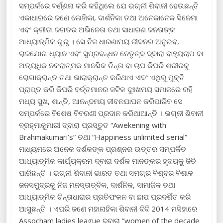
ସମ୍ପର୍କରେ ବର୍ଣ୍ଣନା କରି କହିଥିଲେ ଯେ ଭଗ୍ନୀ ଶିବାନୀ ହେଉଛନ୍ତି
ଏକାଧାରରେ ଜଣେ ଲେଖିକା, ଦାର୍ଶନିକା ତଥା ଅନେକାନେକ ସିନେମା
ଏବଂ କ୍ରୀଡା ଜଗତର ଅଭିନେତା ତଥା ସାଧାରଣ ଜନତାଙ୍କ
ଆଧ୍ୟାତ୍ମିକ ଗୁରୁ । ସେ ନିଜ ଧାରଣାମୟ ଜୀବନର ଅନୁଭବ,
ରାଜଯୋଗ ଧ୍ୟାନ ଏବଂ ସୁପ୍ରବନ୍ଧନ ନେତୃତ୍ବ ଦ୍ବାରା ବାହ୍ୟଚାପ ବା
ଅତ୍ୟଧିକ ନକରାତ୍ମକ ମାନସିକ ଚିନ୍ତା ବା ଚାପ କିପରି ଶରୀରକୁ
ରୋଗାକ୍ରାନ୍ତ ତଥା ଭାରାକ୍ରାନ୍ତ କରିଥାଏ ଏବଂ ଏଥିରୁ ମୁକ୍ତି
ପ୍ରାପ୍ତ କରି କିପରି ବର୍ତ୍ତମାନର ଜଟିଳ ଦୁଃଖମୟ ସମାଜରେ ରହି
ମଧ୍ୟ ସୁଖ, ଶାନ୍ତି, ଆନନ୍ଦମୟ ଜୀବନଯାପନ କରିପାରିବ ସେ
ସମ୍ପର୍କରେ ବିଶେଷ ବିବରଣୀ ପ୍ରଦାନ କରିଥାଆନ୍ତି । ଭଗ୍ନୀ ଶିବାନୀ
ବ୍ରହ୍ମାକୁମାରୀ ଦ୍ବାରା ପ୍ରସ୍ତୁତ “Awekening with
Brahmakumari’s” ତଥା “Happiness unlimited serial”
ମାଧ୍ୟମରେ ଅନେକ ଦର୍ଶକଙ୍କ ପ୍ରଶ୍ନର ଉତ୍ତର ସମ୍ପର୍କିତ
ଆଧ୍ୟାତ୍ମିକ କାର୍ଯ୍ୟକ୍ରମ ଦ୍ବାରା ଦର୍ଶକ ମାନଙ୍କର ହୃଦୟକୁ ଜିତି
ପାରିଛନ୍ତି । ଭଗ୍ନୀ ଶିବାନୀ ଭାରତ ତଥା ସମଗ୍ର ବିଶ୍ବର ବିଶାଳ
ଜନସମୁଦ୍ରକୁ ନିଜ ମନସ୍ତାତ୍ବିକ, ଦାର୍ଶନିକ, ସାମାଜିକ ତଥା
ଆଧ୍ୟାତ୍ମିକ ଚିନ୍ତାଧାରାର ପ୍ରତିଫଳନ ବା ଛାପ ପ୍ରଦର୍ଶିତ କରି
ଆସୁଛନ୍ତି । ଏପରି ଜଣେ ମହାନାହିକା ଶିବାନୀ ଦିଦି 2014 ମସିହାରେ
Assocham ladies league ଦ୍ବାରା ”women of the decade