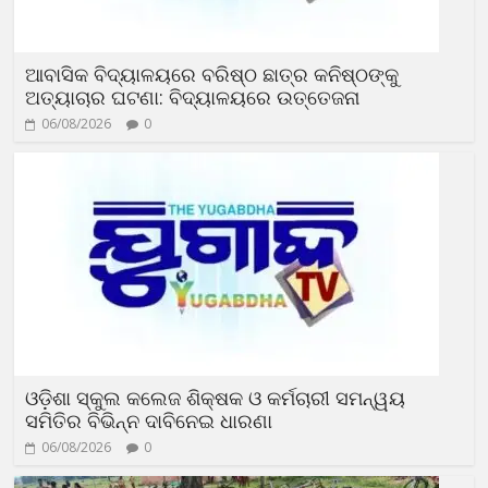
ଆବାସିକ ବିଦ୍ୟାଳୟରେ ବରିଷ୍ଠ ଛାତ୍ର କନିଷ୍ଠଙ୍କୁ
ଅତ୍ୟାଚାର ଘଟଣା: ବିଦ୍ୟାଳୟରେ ଉତ୍ତେଜନା
06/08/2026
0
ଓଡ଼ିଶା ସ୍କୁଲ କଲେଜ ଶିକ୍ଷକ ଓ କର୍ମଚାରୀ ସମନ୍ୱୟ
ସମିତିର ବିଭିନ୍ନ ଦାବିନେଇ ଧାରଣା
06/08/2026
0