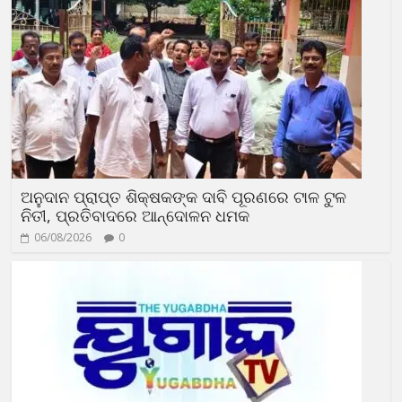
ଅନୁଦାନ ପ୍ରାପ୍ତ ଶିକ୍ଷକଙ୍କ ଦାବି ପୂରଣରେ ଟାଳ ଟୁଳ
ନିତୀ, ପ୍ରତିବାଦରେ ଆନ୍ଦୋଳନ ଧମକ
06/08/2026
0