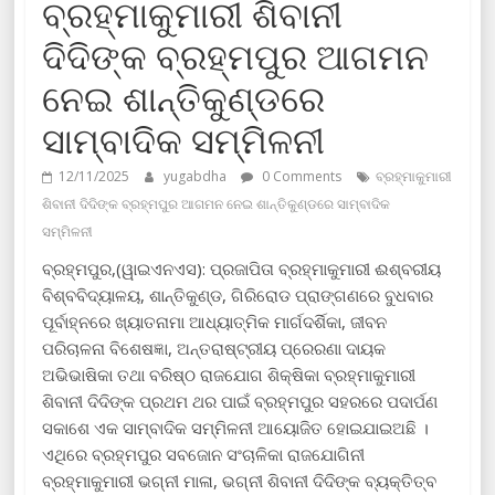
ବ୍ରହ୍ମାକୁମାରୀ ଶିବାନୀ
ଦିଦିଙ୍କ ବ୍ରହ୍ମପୁର ଆଗମନ
ନେଇ ଶାନ୍ତିକୁଣ୍ଡରେ
ସାମ୍ବାଦିକ ସମ୍ମିଳନୀ
12/11/2025
yugabdha
0 Comments
ବ୍ରହ୍ମାକୁମାରୀ
ଶିବାନୀ ଦିଦିଙ୍କ ବ୍ରହ୍ମପୁର ଆଗମନ ନେଇ ଶାନ୍ତିକୁଣ୍ଡରେ ସାମ୍ବାଦିକ
ସମ୍ମିଳନୀ
ବ୍ରହ୍ମପୁର,(ୱାଇଏନଏସ): ପ୍ରଜାପିତା ବ୍ରହ୍ମାକୁମାରୀ ଈଶ୍ବରୀୟ
ବିଶ୍ବବିଦ୍ୟାଳୟ, ଶାନ୍ତିକୁଣ୍ଡ, ଗିରିରୋଡ ପ୍ରାଙ୍ଗଣରେ ବୁଧବାର
ପୂର୍ବାହ୍ନରେ ଖ୍ୟାତନାମା ଆଧ୍ୟାତ୍ମିକ ମାର୍ଗଦର୍ଶିକା, ଜୀବନ
ପରିଚାଳନା ବିଶେଷଜ୍ଞା, ଅନ୍ତରାଷ୍ଟ୍ରୀୟ ପ୍ରେରଣା ଦାୟକ
ଅଭିଭାଷିକା ତଥା ବରିଷ୍ଠ ରାଜଯୋଗ ଶିକ୍ଷିକା ବ୍ରହ୍ମାକୁମାରୀ
ଶିବାନୀ ଦିଦିଙ୍କ ପ୍ରଥମ ଥର ପାଇଁ ବ୍ରହ୍ମପୁର ସହରରେ ପଦାର୍ପଣ
ସକାଶେ ଏକ ସାମ୍ବାଦିକ ସମ୍ମିଳନୀ ଆୟୋଜିତ ହୋଇଯାଇଅଛି ।
ଏଥିରେ ବ୍ରହ୍ମପୁର ସବଜୋନ ସଂଚାଳିକା ରାଜଯୋଗିନୀ
ବ୍ରହ୍ମାକୁମାରୀ ଭଗ୍ନୀ ମାଳା, ଭଗ୍ନୀ ଶିବାନୀ ଦିଦିଙ୍କ ବ୍ୟକ୍ତିତ୍ବ