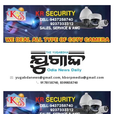
Skip
to
content
yugabdanews@gmail.com, kborpmedia@gmail.com
9178158740, 8599858740