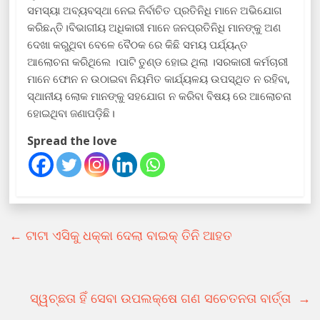
ସମସ୍ୟା ଅବ୍ୟବସ୍ଥା ନେଇ ନିର୍ବାଚିତ ପ୍ରତିନିଧି ମାନେ ଅଭିଯୋଗ
କରିଛନ୍ତି।ବିଭାଗୀୟ ଅଧିକାରୀ ମାନେ ଜନପ୍ରତିନିଧି ମାନଙ୍କୁ ଅଣ
ଦେଖା କରୁଥିବା ବେଳେ ବୈଠକ ରେ କିଛି ସମୟ ପର୍ଯ୍ୟନ୍ତ
ଆଲୋଚନା କରିଥିଲେ ।ପାଟି ତୁଣ୍ଡ ହୋଇ ଥିଲା ।ସରକାରୀ କର୍ମଚାରୀ
ମାନେ ଫୋନ ନ ଉଠାଇବା ନିୟମିତ କାର୍ଯ୍ୟଳୟ ଉପସ୍ଥିତ ନ ରହିବା,
ସ୍ଥାନୀୟ ଲୋକ ମାନଙ୍କୁ ସହଯୋଗ ନ କରିବା ବିଷୟ ରେ ଆଲୋଚନା
ହୋଇଥିବା ଜଣାପଡ଼ିଛି।
Spread the love
←
ଟାଟା ଏସିକୁ ଧକ୍କା ଦେଲା ବାଇକ୍ ତିନି ଆହତ
ସ୍ୱଚ୍ଛତା ହିଁ ସେବା ଉପଲକ୍ଷେ ଗଣ ସଚେତନତା ବାର୍ତ୍ତା
→