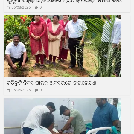
ପୁରୁଣା ବସ୍‍ଷ୍ଟାଣ୍ଡ ଛକରେ ଟ୍ରାଫିକ୍‍ ପୋଷ୍ଟ ନିର୍ମାଣ ଦାବୀ
06/08/2026
0
ଜଡିବୁଟି ଦିବସ ପାଳନ ଅବସରରେ ଚାରାରୋପଣ
06/08/2026
0