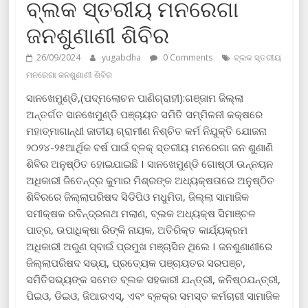
ବ୍ଲକ ସ୍ତରୀୟ ମନରେଗା
ଜନଶୁଣାଣୀ ଶିବିର
26/09/2024
yugabdha
0 Comments
ବ୍ଲକ ସ୍ତରୀୟ
ମନରେଗା ଜନଶୁଣାଣୀ ଶିବିର
ସାନଖେମୁଣ୍ଡି,(ପଦ୍ମଲୋଚନ ପାଣିଗ୍ରାହୀ):ଗଞ୍ଜାମ ଜିଲ୍ଲା
ଅନ୍ତର୍ଗତ ସାନଖେମୁଣ୍ଡି ପଞ୍ଚାୟତ ସମିତି ସମ୍ମିଳନୀ କକ୍ଷରେ
ମହାତ୍ମାଗାନ୍ଧୀ ଜାତୀୟ ଗ୍ରାମୀଣ ନିଶ୍ଚିତ କର୍ମ ନିଯୁକ୍ତି ଯୋଜନା
୨୦୨୪-୨୫ଆର୍ଥିକ ବର୍ଷ ପାଇଁ ବ୍ଳକ୍ ସ୍ତରୀୟ ମନରେଗା ଜନ ଶୁଣାଣି
ଶିବିର ଅନୁଷ୍ଠିତ ହୋଇଯାଇଛି I ସାନଖେମୁଣ୍ଡି ଗୋଷ୍ଠୀ ଉନ୍ନୟନ
ଅଧିକାରୀ ଜିତେନ୍ଦ୍ର କୁମାର ମିଶ୍ରଙ୍କ ଅଧ୍ୟକ୍ଷତାରେ ଅନୁଷ୍ଠିତ
ଶିବିରରେ ଜିଲ୍ଲାପରିଷଦ ସିଡିପିଓ ମଧୁମିତା, ଜିଲ୍ଲା ସାମାଜିକ
ସମୀକ୍ଷକ ରବିନ୍ଦ୍ରନାଥ ମଲାଣ, ବ୍ଲକ ଅଧ୍ୟକ୍ଷ ସିମାଞ୍ଚଳ
ପାତ୍ର, ଉପାଧିକ୍ଷା ରିଙ୍କି ନାୟକ, ଅତିରିକ୍ତ କାର୍ଯ୍ୟକ୍ରମ
ଅଧିକାରୀ ଅରୁଣ ସ୍ବାଇଁ ପ୍ରମୁଖ ମଞ୍ଚାସିନ ଥିଲେ I ଜନଶୁଣାଣୀରେ
ଜିଲ୍ଲାପରିଷଦ ସଭ୍ୟ, ପ୍ରତ୍ୟେକ ପଞ୍ଚାୟତର ସରପଞ୍ଚ,
ସମିତିସଭ୍ୟଙ୍କ ସମେତ ବ୍ଲକ ସହକାରୀ ଯନ୍ତ୍ରୀ, କନିଷ୍ଠଯନ୍ତ୍ରୀ,
ପିଇଓ, ଡିଇଓ, ଜିଆରଏସ୍, ଏବଂ ବ୍ଳକ୍ର ସମସ୍ତ କର୍ମଚାରୀ ସାମାଜିକ