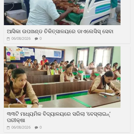
ଆସିକା ଉପଖଣ୍ଡ ଚିକିତ୍ସାଳୟରେ ଡାଏଲେସିସ୍‍ ସେବା
06/08/2026
0
୩୩ଟି ମାଧ୍ୟମିକ ବିଦ୍ୟାଳୟରେ ସରିଲା ‘ବେସ୍‍ଲାଇନ୍‍’
ପରୀକ୍ଷା
06/08/2026
0