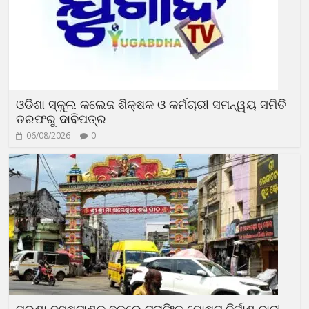
ଓଡିଶା ସ୍କୁଲ କଲେଜ ଶିକ୍ଷକ ଓ କର୍ମଚାରୀ ସମନ୍ୱୟ ସମିତି
ତରଫରୁ ଦାବିପତ୍ର
06/08/2026
0