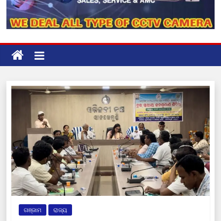
ଗଞ୍ଜାମ
ରାଜ୍ୟ