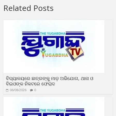
Related Posts
ବିଦ୍ୟାଳୟରେ ଛାତ୍ରଙ୍କୁ ମାଡ଼ ଅଭିଯୋଗ, ଥାନା ଓ
ବିଇଓଙ୍କ ନିକଟରେ ଫେରାଦ
06/08/2026
0