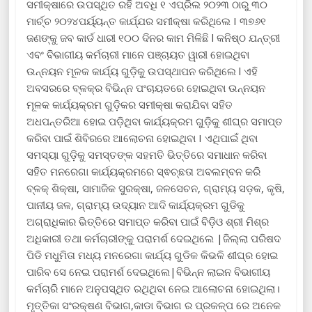
ସମୀକ୍ଷାରେ ଉପସ୍ଥିତ ରହି ଅବଧି ୧ ଏପ୍ରିଲ ୨୦୨୩ ଠାରୁ ୩୦
ମାର୍ଚ୍ଚ ୨୦୨୪ପର୍ୟ୍ୟନ୍ତ କାର୍ଯ୍ଯର ସମୀକ୍ଷା କରିଥିଲେ I ୩୭୬୧
ଜଣଙ୍କୁ ଜବ କାର୍ଡ ଧାରୀ ୧୦୦ ଦିନର କାମ ମିଳିଛି l କନିଷ୍ଠ ଯନ୍ତ୍ରୀ
ଏବଂ ବିଭାଗୀୟ କର୍ମଚାରୀ ମାନେ ପଞ୍ଚାୟତ ୱାରୀ ହୋଇଥିବା
ଉନ୍ନୟନ ମୂଳକ କାର୍ଯ୍ୟ ଗୁଡ଼ିକୁ ଉପସ୍ଥାପନ କରିଥିଲେ l ଏହି
ଅବସରରେ ବ୍ଳକ୍ର ବିଭିନ୍ନ ପଂଚାୟତରେ ହୋଇଥିବା ଉନ୍ନୟନ
ମୂଳକ କାର୍ଯ୍ୟକ୍ରମ ଗୁଡ଼ିକର ସମୀକ୍ଷା କରାଯିବା ସହିତ
ଅଧପନ୍ତରିଆ ହୋଇ ପଡ଼ିଥିବା କାର୍ଯ୍ୟକ୍ରମ ଗୁଡ଼ିକୁ ଶୀଘ୍ର ସମାପ୍ତ
କରିବା ପାଇଁ ଶିବିରରେ ଆଲୋଚନା ହୋଇଥିବା I ଏଥିପାଇଁ ଥିବା
ସମସ୍ୟା ଗୁଡ଼ିକୁ ସମସ୍ତଙ୍କ ସହମତି ଭିତ୍ତିରେ ସମାଧାନ କରିବା
ସହିତ ମନରେଗା କାର୍ଯ୍ୟକ୍ରମରେ ସ୍ଵଚ୍ଛତା ଅବଲମ୍ବନ କରି
ବ୍ଳକ୍ ଶିକ୍ଷା, ସାମାଜିକ ସୁରକ୍ଷା, ଜଳସେଚନ, ଗ୍ରାମ୍ୟ ସଡ଼କ, କୃଷି,
ପାନୀୟ ଜଳ, ଗ୍ରାମ୍ୟ ଉଦ୍ୟାନ ଆଦି କାର୍ଯ୍ୟକ୍ରମ ଗୁଡିକୁ
ଅଗ୍ରାଧିକାର ଭିତ୍ତିରେ ସମାପ୍ତ କରିବା ପାଇଁ ବିଡ଼ିଓ ଶ୍ରୀ ମିଶ୍ର
ଅଧିକାରୀ ତଥା କର୍ମଚାରୀଙ୍କୁ ପରାମର୍ଶ ଦେଇଥିଲେ |ଜିଲ୍ଲା ପରିଷଦ
ପିଡି ମଧୁମିତା ମଧ୍ୟ ମନରେଗା କାର୍ଯ୍ୟ ଗୁଡିକ କିଭଳି ଶୀଘ୍ର ହୋଇ
ପାରିବ ସେ ନେଇ ପରାମର୍ଶ ଦେଇଥିଲେ|ବିଭିନ୍ନ ଲାଇନ ବିଭାଗୀୟ
କର୍ମଚାରି ମାନେ ଅନୁପସ୍ଥିତ ରଥିଥିବା ନେଇ ଆଲୋଚନା ହୋଇଥିଲା।
ମୃତ୍ତିକା ସଂରକ୍ଷଣ ବିଭାଗ,କାଡା ବିଭାଗ ର ପ୍ରକଳ୍ପ ରେ ଅନେକ