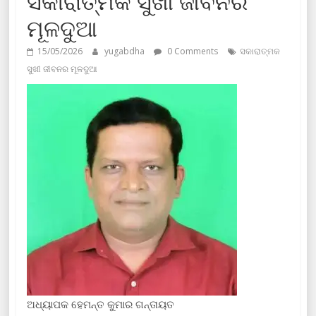
ସକାରାତ୍ମକ ସୁଖୀ ଜୀବନର
ମୂଳଦୁଆ
15/05/2026
yugabdha
0 Comments
ସକାରାତ୍ମକ
ସୁଖୀ ଜୀବନର ମୂଳଦୁଆ
ଅଧ୍ୟାପକ ହେମନ୍ତ କୁମାର ଗନ୍ତାୟତ