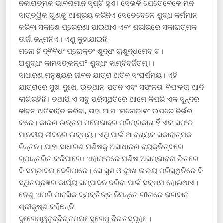
ନକାରାତ୍ମକ ଭାବନାମାନ ସୃଷ୍ଚି ହୁଏ। ସେଭଳି ଯେତେବେଳେ ମନ
ସାତ୍ତ୍ୱିକ ଗୁଣକୁ ଆଶ୍ରୟ କରିନିଏ ସେତେବେଳେ ଶୁଦ୍ଧ କର୍ମମାନ
କରିବା ସକାଶେ ପ୍ରେରଣା ପାଇଥାଏ ଏବଂ ଶରୀରରେ ସକାରାତ୍ମକ
ଉର୍ଜା ଜନ୍ମନିଏ। ଏଣୁ କୁହାଯାଇଛି:
ମନୋ ହି ଦ୍ଵିବିଧଂ ପ୍ରୋକ୍ତଂ ଶୁଦ୍ଧଂ ଚାଶୁଦ୍ଧମେବ ଚ।
ଅଶୁଦ୍ଧଂ କାମସଙ୍କଳ୍ପ° ଶୁଦ୍ଧଂ କାମ୍ବିବର୍ଜିତମ୍।।
ସାଧାରଣ ମନୁଷ୍ୟର ଜୀବନ ଯାତ୍ରା ଅତିବ ସଂଘର୍ଷମୟ। ଏହି
ଯାତ୍ରାରେ ସୁଖ-ଦୁଃଖ, ଉତ୍ଥାନ-ପତନ ଏବଂ ସଫଳତା-ବିଫଳତା ଆଦି
ଲାଗିରହିଛି। ତଥାପି ଏ ସବୁ ପରିସ୍ଥିତିରେ ଆମେ କିପରି ଏକ ସୁନ୍ଦର
ଜୀବନ ଅତିବାହିତ କରିବା, ତାହା ଆମ “ମନୋଭାବ” ଉପରେ ନିର୍ଭର
କରେ। କାରଣ ଉତ୍ତମ ମନୋଭାବର ପରିପ୍ରକାଶ ହିଁ ଏକ ସଫଳ
ମାନବୀୟ ଜୀବନର ଲକ୍ଷ୍ୟ। ଏଥି ପାଇଁ ଆବଶ୍ୟକ ସକାରାତ୍ମକ
ଚିନ୍ତନ। ଯାହା ସାଧାରଣ ମଣିଷକୁ ଅସାଧାରଣ ବ୍ୟକ୍ତିତ୍ଵରେ
ରୂପାନ୍ତରିତ କରିପାରେ। ଏହାଫଳରେ ମଣିଷ ଅସମ୍ଭାବନା ଭିତରେ
ବି ସମ୍ଭାବନା ଦେଖିପାରେ। ସେ ସୁଖ ଓ ଦୁଃଖ ଉଭୟ ପରିସ୍ଥିତିରେ ବି
ସ୍ଥିତପ୍ରଜ୍ଞର କାର୍ଯ୍ୟ ସମ୍ପାଦନ କରିବା ପାଇଁ ସକ୍ଷମ ହୋଇଥାଏ।
ତେଣୁ ଏପରି ମାନସିକ ବ୍ଯକ୍ତିଙ୍କ ନିମନ୍ତେ ଗୀତାରେ ଭଗବାନ
ଶ୍ରୀକୃଷ୍ଣ କହିଛନ୍ତି:
ଦୁଃଖେଷ୍ୱନୁଦ୍‌ବିଗ୍ନମନାଃ ସୁଖେଷୁ ବିଗତସ୍ପୃହଃ ।