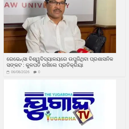
ରେଭେନ୍ସା ବିଶ୍ୱବିଦ୍ୟାଳୟରେ ଉପୁଜିଥିବା ପ୍ରଶାସନିକ
ସଙ୍କଟ : କୁଳପତି ରଖିଲେ ପ୍ରତିକ୍ରିୟା
06/08/2026
0