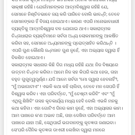
ସାକ୍ଷୀ ରହିଛି। ଯେଉଁମାନଙ୍କର ଆତ୍ମବିଶ୍ୱାସ ରହିଛି ଯେ,
ସେମାନେ ନିଶ୍ଚିତଭାବେ ଜୟ କରି ପାରିବେ ବୋଲି ଭାବନ୍ତି; ତେବେ
ସେମାନଙ୍କର ହିଁ ବିଜୟ ହୋଇଥାଏ। କାରଣ ଏପରି ମନୋଭାବଧାରୀ
ବ୍ୟକ୍ତିକୁ ଆତ୍ମବିଶ୍ୱାସ ବଳ ଯୋଗାଇ ଥାଏ। ସକାରାତ୍ମକ
ଚିନ୍ତାଧାରାର ବ୍ୟକ୍ତିମାନେ ସର୍ବଦା ଅନ୍ୟ ଲୋକମାନଙ୍କୁ ଆକର୍ଷିତ
କରିବା ସହ, ସେମାନେ ଅନ୍ୟମାନଙ୍କୁ ପ୍ରୋତ୍ସାହିତ କରିଥାନ୍ତି ।
ଏପରି ଗୁଣ କୌଣସି ଜନ୍ମଜାତ ଗୁଣ ନୁହେଁ, ଏହା ଅଭ୍ୟାସ ଦ୍ୱାରା ହିଁ
ବିକଶିତ ହୋଇଥାଏ।
ସକାରାତ୍ମକ ସାଧନାର କିଛି ଦିଗ ମଧ୍ୟ ରହିଛି ଯଥା: ନିଜ ବିଷୟରେ
ଉତ୍ତମ ଚିନ୍ତନ କରିବା। ଆମେ ନିଜ ସହ କିପରି କଥା ହେଉ, ତାହା
ବହୁତ ଗୁରୁତ୍ୱପୂର୍ଣ୍ଣ। ଯଦି ଆମେ ସର୍ବଦା “ମୋ ଦ୍ୱାରା ହେବନାହିଁ”!,
“ମୁଁ ଅଭାଗାଟାଏ” ! ଏଭଳି କଥା କହି ଚାଲିବା, ତେବେ ମନ ସେପରି ହିଁ
ବିଶ୍ୱାସ କରିବ। ଏହା ପରିବର୍ତ୍ତେ, “ମୁଁ ଚେଷ୍ଟା କରିବି” ଏବଂ “ମୁଁ
ଏଥିରୁ ଶିଖିବି” ତାସହ କୃତକାର୍ଯ୍ୟ ମଧ୍ୟ ହେବି ବୋଲି ଏଭଳି ମନକୁ
କଥା କହିବା। ଏହା ଗୋଟିଏ ଦିନର କାମ ନୁହେଁ, ଏହା ଅଭ୍ୟାସର କାମ।
ଆମ ପାଖରେ କ’ଣ ଅଭାବ ଅଛି, ତାହା ଦେଖିବା ପରିବର୍ତ୍ତେ ଆମ
ପାଖରେ ଯାହା ଅଛି, ସେଥିପାଇଁ ଭଗବାନଙ୍କୁ କୃତଜ୍ଞତା ଜଣାଇବା।
ସେ’ପରି ଦୈନିକ କୃତଜ୍ଞତା ଡାଏରୀ ଲେଖିବା ଦ୍ୱାରା ମନରେ