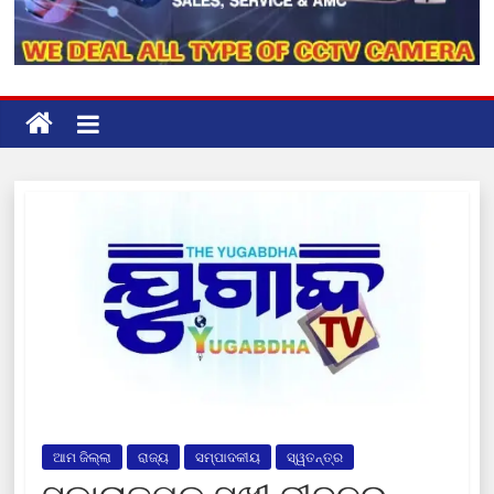
ଆମ ଜିଲ୍ଲା
ରାଜ୍ୟ
ସମ୍ପାଦକୀୟ
ସ୍ୱତନ୍ତ୍ର