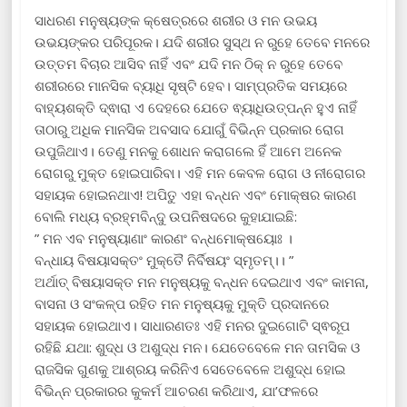
ସାଧରଣ ମନୁଷ୍ୟଙ୍କ କ୍ଷେତ୍ରରେ ଶରୀର ଓ ମନ ଉଭୟ
ଉଭୟଙ୍କର ପରିପୂରକ। ଯଦି ଶରୀର ସୁସ୍ଥ ନ ରୁହେ ତେବେ ମନରେ
ଉତ୍ତମ ବିଚାର ଆସିବ ନାହିଁ ଏବଂ ଯଦି ମନ ଠିକ୍ ନ ରୁହେ ତେବେ
ଶରୀରରେ ମାନସିକ ବ୍ୟାଧି ସୃଷ୍ଟି ହେବ। ସାମ୍ପ୍ରତିକ ସମୟରେ
ବାହ୍ୟଶକ୍ତି ଦ୍ଵାରା ଏ ଦେହରେ ଯେତେ ଵ୍ୟାଧିଉତ୍ପନ୍ନ ହୁଏ ନାହିଁ
ତାଠାରୁ ଅଧିକ ମାନସିକ ଅବସାଦ ଯୋଗୁଁ ବିଭିନ୍ନ ପ୍ରକାର ରୋଗ
ଉପୁଜିଥାଏ। ତେଣୁ ମନକୁ ଶୋଧନ କରାଗଲେ ହିଁ ଆମେ ଅନେକ
ରୋଗରୁ ମୁକ୍ତ ହୋଇପାରିବା। ଏହି ମନ କେବଳ ରୋଗ ଓ ନୀରୋଗର
ସହାୟକ ହୋଇନଥାଏ! ଅପିତୁ ଏହା ବନ୍ଧନ ଏବଂ ମୋକ୍ଷର କାରଣ
ବୋଲି ମଧ୍ୟ ବ୍ରହ୍ମବିନ୍ଦୁ ଉପନିଷଦରେ କୁହାଯାଇଛି:
” ମନ ଏବ ମନୁଷ୍ୟାଣାଂ କାରଣଂ ବନ୍ଧମୋକ୍ଷୟୋଃ ।
ବନ୍ଧାୟ ବିଷୟାସକ୍ତଂ ମୁକ୍ତୈ ନିର୍ବିଷୟଂ ସ୍ମୃତମ୍।। ”
ଅର୍ଥାତ୍ ବିଷୟାସକ୍ତ ମନ ମନୁଷ୍ୟକୁ ବନ୍ଧନ ଦେଇଥାଏ ଏବଂ କାମନା,
ବାସନା ଓ ସଂକଳ୍ପ ରହିତ ମନ ମନୁଷ୍ୟକୁ ମୁକ୍ତି ପ୍ରଦାନରେ
ସହାୟକ ହୋଇଥାଏ। ସାଧାରଣତଃ ଏହି ମନର ଦୁଇଗୋଟି ସ୍ଵରୂପ
ରହିଛି ଯଥା: ଶୁଦ୍ଧ ଓ ଅଶୁଦ୍ଧ ମନ। ଯେତେବେଳେ ମନ ତାମସିକ ଓ
ରାଜସିକ ଗୁଣକୁ ଆଶ୍ରୟ କରିନିଏ ସେତେବେଳେ ଅଶୁଦ୍ଧ ହୋଇ
ବିଭିନ୍ନ ପ୍ରକାରର କୁକର୍ମ ଆଚରଣ କରିଥାଏ, ଯା’ଫଳରେ