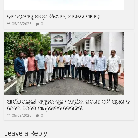
ବାଳାଶ୍ରମରୁ ଛାତ୍ର ନିଖୋଜ, ଥାନାରେ ମାମଲା
06/08/2026
0
ଆର୍ଯ୍ୟପଲ୍ଲୀ ସମୁଦ୍ର କୂଳ ଲଙ୍ଘିବା ଘଟଣା: ଦାବି ପୂରଣ ନ
ହେଲେ ୧୦ରେ ଆନ୍ଦୋଳନ ଚେତାବନୀ
06/08/2026
0
Leave a Reply