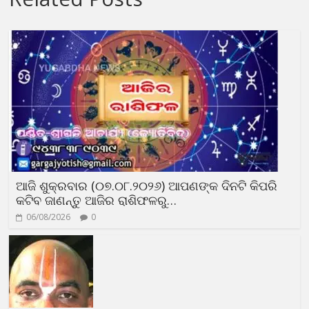
ଆଜି ଶୁକ୍ରବାର (୦୭.୦୮.୨୦୨୬) ଆପଣଙ୍କ ଦିନଟି କିପରି
କଟିବ ଜାଣନ୍ତୁ ଆଜିର ରାଶିଫଳରୁ…
06/08/2026
0