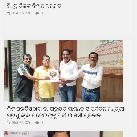
ହିନ୍ଦୁ ତିଳକ ବିଜ୍ଞାନ ସମ୍ମତ
06/08/2026
0
କିଟ୍ ପ୍ରତିଷ୍ଠାତା ଡ. ଅଚ୍ୟୁତ ସାମନ୍ତ ଓ ପୂର୍ବତନ ମନ୍ତ୍ରୀ
ପ୍ରଫୁଲ୍ଲ ଘଡେଇଙ୍କୁ ଅସୀ ଓ ମସୀ ପ୍ରଦାନ
06/08/2026
0