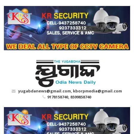
Skip
to
content
yugabdanews@gmail.com, kborpmedia@gmail.com
9178158740, 8599858740