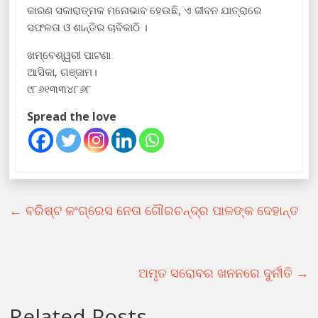
କାରଣ ସକାରାତ୍ମକ ମନୋଭାବ ହେଉଛି, ଏ ଜୀବନ ଯାତ୍ରାରେ
ସଫଳତା ଓ ଶାନ୍ତିର ଚାବିକାଠି ।
ଖମ୍ବେଶ୍ୱରୀ ପାଟଣା
ଆସିକା, ଗଞ୍ଜାମ।
୯୮୬୧୩୩୪୮୬୮
Spread the love
←
ବରିଷ୍ଟ କଂଗ୍ରେସ ନେତା ଗୌରଚନ୍ଦ୍ର ପାଳଙ୍କ ଦେହାନ୍ତ
ଅମୃତ ସରୋବର ଖନନରେ ଦୁର୍ନୀତି
→
Related Posts