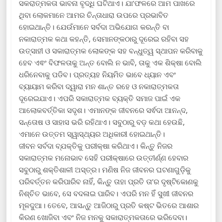
ସକରାତ୍ମକତା ଭାବନା ବୃଦ୍ଧି ଘଟିଥାଏ। ଯା’ଫଳରେ ଆମ ପାଖରେ
ଥିବା ଲୋକମାନେ ଆମର ଚିନ୍ତାଧାରା ଉପରେ ପ୍ରଭାବିତ
ହୋଇଥାନ୍ତି। ଯେଉଁମାନେ ସର୍ବଦା ଅଭିଯୋଗ କରନ୍ତି ବା
ନକାରାତ୍ମକ କଥା କହନ୍ତି, ସେମାନଙ୍କଠାରୁ ଦୂରେଇ ରହିବା ସହ
ଉତ୍ସାହୀ ଓ ସକାରାତ୍ମକ ଲୋକଙ୍କ ସହ ବନ୍ଧୁତ୍ୱ ସ୍ଥାପନ କରିବାକୁ
ହେବ ଏଵଂ ବିଫଳତାକୁ ଅନ୍ତ ବୋଲି ନ ଭାବି, ତାକୁ ଏକ ଶିକ୍ଷା ବୋଲି
ଧରିନେବାକୁ ପଡିବ। ପ୍ରତ୍ୟହ ନିୟମିତ ଭାବେ ଧ୍ୟାନ ଏବଂ
ବ୍ୟାୟାମ କରିବା ଦ୍ୱାରା ମନ ଶାନ୍ତ ରହେ ଓ ନକାରାତ୍ମକତା
ଦୂରେଇଯାଏ। ଏପରି ସକାରାତ୍ମକ ବ୍ୟକ୍ତି ସମାଜ ପାଇଁ ଏକ
ଆଲୋକବର୍ତ୍ତିକା ସଦୃଶ। ଏମାନଙ୍କ ଜୀବନରେ ସର୍ଵଦା ଆନନ୍ଦ,
ସନ୍ତୋଷ ଓ ସାହାସ ଭରି ରହିଥାଏ। ସବୁଠାରୁ ବଡ଼ କଥା ହେଉଛି,
ଏମାନେ ଉତ୍ତମ ସ୍ୱାସ୍ଥ୍ୟର ଅଧିକାରୀ ହୋଇଥାନ୍ତି।
ଜୀବନ ସର୍ବଦା ବ୍ଯକ୍ତିକୁ ପରୀକ୍ଷା କରିଥାଏ। କିନ୍ତୁ ନିଜର
ସକାରାତ୍ମକ ମନୋଭାବ ସେହି ପରୀକ୍ଷାରେ ଉତ୍ତୀର୍ଣ୍ଣ ହେବାର
ସବୁଠାରୁ ଶକ୍ତିଶାଳୀ ଅସ୍ତ୍ର। ମଣିଷ ନିଜ ଜୀବନର ଘଟଣାଗୁଡ଼ିକୁ
ପରିବର୍ତ୍ତନ କରିପାରିବ ନାହିଁ, କିନ୍ତୁ ତାହା ପ୍ରତି ତା’ର ଦୃଷ୍ଟିକୋଣକୁ
ନିଶ୍ଚିତ ଭାବେ, ସେ ବଦଳାଇ ପାରିବ। ଏପରି ମନ ହିଁ ସୁଖୀ ଜୀବନର
ମୂଳଦୁଆ। ତେବେ, ଆସନ୍ତୁ ଆଜିଠାରୁ ପ୍ରତି କଷ୍ଟ ଭିତରେ ଆଶାର
କିରଣ ଖୋଜିବା ଏବଂ ନିଜ ମନକୁ ସକାରାତ୍ମକତାରେ ଭରିଦେବା।