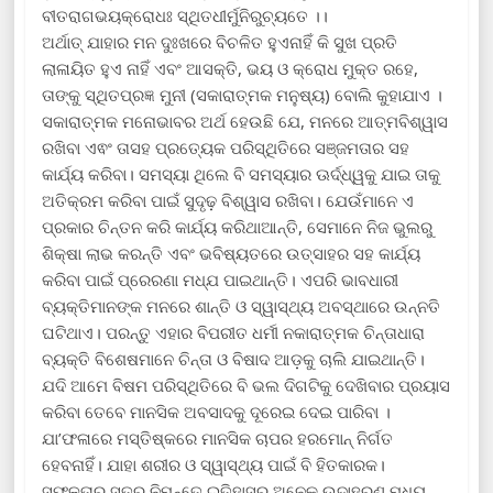
ବୀତରାଗଭୟକ୍ରୋଧଃ ସ୍ଥିତଧୀର୍ମୁନିରୁଚ୍ୟତେ ।।
ଅର୍ଥାତ୍ ଯାହାର ମନ ଦୁଃଖରେ ବିଚଳିତ ହୁଏନାହିଁ କି ସୁଖ ପ୍ରତି
ଲାଳାୟିତ ହୁଏ ନାହିଁ ଏବଂ ଆସକ୍ତି, ଭୟ ଓ କ୍ରୋଧ ମୁକ୍ତ ରହେ,
ତାଙ୍କୁ ସ୍ଥିତପ୍ରଜ୍ଞ ମୁନୀ (ସକାରାତ୍ମକ ମନୁଷ୍ୟ) ବୋଲି କୁହାଯାଏ ।
ସକାରାତ୍ମକ ମନୋଭାବର ଅର୍ଥ ହେଉଛି ଯେ, ମନରେ ଆତ୍ମବିଶ୍ୱାସ
ରଖିବା ଏଵଂ ତାସହ ପ୍ରତ୍ୟେକ ପରିସ୍ଥିତିରେ ସଞ୍ଜମତାର ସହ
କାର୍ଯ୍ୟ କରିବା। ସମସ୍ୟା ଥିଲେ ବି ସମସ୍ୟାର ଊର୍ଦ୍ଧ୍ୱକୁ ଯାଇ ତାକୁ
ଅତିକ୍ରମ କରିବା ପାଇଁ ସୁଦୃଢ଼ ବିଶ୍ୱାସ ରଖିବା। ଯେଉଁମାନେ ଏ
ପ୍ରକାର ଚିନ୍ତନ କରି କାର୍ଯ୍ୟ କରିଥାଆନ୍ତି, ସେମାନେ ନିଜ ଭୁଲରୁ
ଶିକ୍ଷା ଲାଭ କରନ୍ତି ଏବଂ ଭବିଷ୍ୟତରେ ଉତ୍ସାହର ସହ କାର୍ଯ୍ୟ
କରିବା ପାଇଁ ପ୍ରେରଣା ମଧ୍ଯ ପାଇଥାନ୍ତି। ଏପରି ଭାବଧାରୀ
ବ୍ୟକ୍ତିମାନଙ୍କ ମନରେ ଶାନ୍ତି ଓ ସ୍ୱାସ୍ଥ୍ୟ ଅବସ୍ଥାରେ ଉନ୍ନତି
ଘଟିଥାଏ। ପରନ୍ତୁ ଏହାର ବିପରୀତ ଧର୍ମୀ ନକାରାତ୍ମକ ଚିନ୍ତାଧାରା
ବ୍ୟକ୍ତି ବିଶେଷମାନେ ଚିନ୍ତା ଓ ବିଷାଦ ଆଡ଼କୁ ଚାଲି ଯାଇଥାନ୍ତି।
ଯଦି ଆମେ ବିଷମ ପରିସ୍ଥିତିରେ ବି ଭଲ ଦିଗଟିକୁ ଦେଖିବାର ପ୍ରୟାସ
କରିବା ତେବେ ମାନସିକ ଅବସାଦକୁ ଦୂରେଇ ଦେଇ ପାରିବା ।
ଯା’ଫଳାରେ ମସ୍ତିଷ୍କରେ ମାନସିକ ଚାପର ହରମୋନ୍ ନିର୍ଗତ
ହେବନାହିଁ। ଯାହା ଶରୀର ଓ ସ୍ୱାସ୍ଥ୍ୟ ପାଇଁ ବି ହିତକାରକ।
ସଫଳତାର ସୂତ୍ର ନିମନ୍ତେ ଇତିହାସର ଅନେକ ଉଦାହରଣ ମଧ୍ୟ