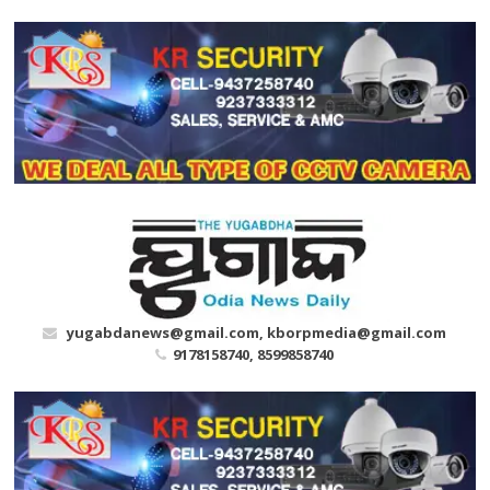
Skip
to
content
yugabdanews@gmail.com, kborpmedia@gmail.com
9178158740, 8599858740