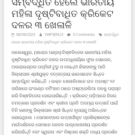
ସମ୍ବର୍ଦ୍ଧିତ ହେଲେ ଭାରତୀୟ
ମହିଳା ଦୃଷ୍ଟିବାଧିତ କ୍ରିକେଟ
ଦଳର ୩ ଖେଳାଳି
08/09/2023
YWPSENU3
0 Comments
ସମ୍ବର୍ଦ୍ଧିତ
ହେଲେ ଭାରତୀୟ ମହିଳା ଦୃଷ୍ଟିବାଧିତ କ୍ରିକେଟ ଦଳର ୩ ଖେଳାଳି
ବାଲେଶ୍ୱର, (ସରୋଜ ପଣ୍ଡା):ବିଶ୍ଵବିଜେତା ଭାରତୀୟ ମହିଳା
ଦୃଷ୍ଟିବାଧିତ କ୍ରିକେଟ ଦଳର ଉପଅଧିନାୟିକା ଫୁଲ ସୋରେନ,
ଅଲରାଉଣ୍ଡର ପଦ୍ମିନୀ ଟୁଡୁ ଓ ବାସନ୍ତୀ ହାଁସଦାଙ୍କୁ ଆଜି
ଜିଲ୍ଲାପାଳ ଶ୍ରୀଯୁକ୍ତ ଦତ୍ତାତ୍ରୟ ଭାଉସାହେବ ଶିନ୍ଦେ
ସମ୍ବର୍ଦ୍ଧିତ କରିଛନ୍ତି । ଉକ୍ତ ଖେଳାଳିମାନେ ଗତ ଅଗଷ୍ଟ ୨୬
ତାରିଖରେ ଇଂଲଣ୍ଡ ବର୍ମିଂହାମ ଠାରେ ଅଷ୍ଟ୍ରେଲିଆ ଦଳକୁ ପରାସ୍ତ
କରି ବିଶ୍ଵବିଜେତା ହୋଇପାରିଛନ୍ତି । କ୍ରିକେଟ୍ ପଡ଼ିଆରେ ନିଜର
ଚମତ୍କାର ପ୍ରଦର୍ଶନ ଏବଂ କ୍ରୀଡା ପ୍ରତି ଅଦମ୍ୟ ଉତ୍ସର୍ଗ ପାଇଁ
ତିନି ଜଣଙ୍କୁ ଜିଲ୍ଲାପାଳ ଶ୍ରୀ ଶିନ୍ଦେ ହୃଦୟରୁ ଅଭିନନ୍ଦନ
ଜଣାଇଥିଲେ । ସେମାନଙ୍କର ଉତ୍ସର୍ଗୀକୃତ ପ୍ରଶିକ୍ଷକଙ୍କ
ମାର୍ଗଦର୍ଶନରେ ସେମାନେ କେବଳ ଉଲ୍ଲେଖନୀୟ ପ୍ରଦର୍ଶନ
କରିନାହାଁନ୍ତି ବରଂ ସ୍ଥିରତା ଏବଂ ନିଷ୍ଠାର ଶକ୍ତି ମଧ୍ୟ ପ୍ରଦର୍ଶନ