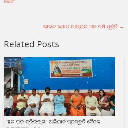
ଦେଶ”
ଭାରତ ଯୋଡ ଯାତ୍ରାର ଏକ ବର୍ଷ ପୂର୍ତ୍ତି
→
Related Posts
‘ହର ଘର ତ୍ରିରଙ୍ଗା’ ଅଭିଯାନ ପ୍ରସ୍ତୁତି ବୈଠକ