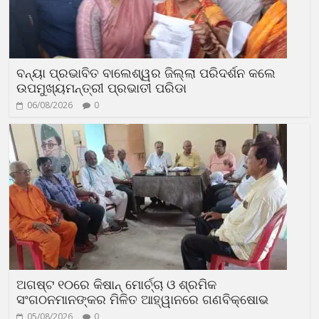
ବନ୍ୟା ପ୍ରଭାବିତ ବାଲେଶ୍ୱର ଜିଲ୍ଲା ପରିଦର୍ଶନ କଲେ
ଉପମୁଖ୍ୟମନ୍ତ୍ରୀ ପ୍ରଭାତୀ ପରିଡା
06/08/2026
0
ଅଗଷ୍ଟ ୧୦ରେ କିଷାନ୍ ମୋର୍ଚ୍ଚା ଓ ଶ୍ରମିକ
ସଂଗଠନମାନଙ୍କର ମିଳିତ ଆହ୍ୱାନରେ ଗଣବିକ୍ଷୋଭ
05/08/2026
0