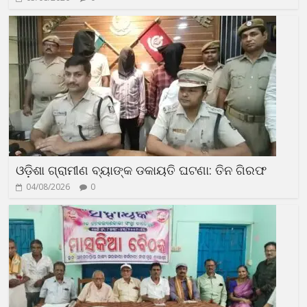
ଓଡ଼ିଶା ଗ୍ରାମୀଣ ବ୍ୟାଙ୍କ ଡକାୟତି ଘଟଣା: ତିନ ଗିରଫ
04/08/2026
0