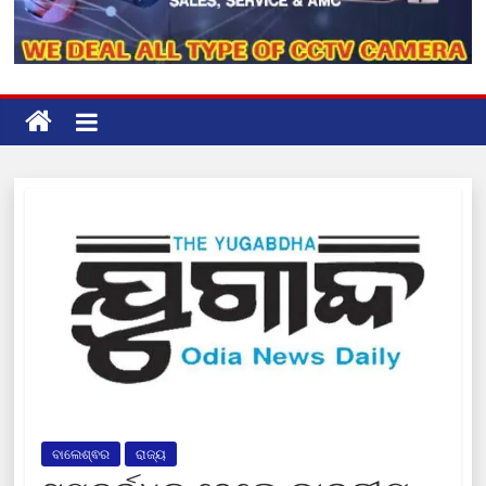
ବାଲେଶ୍ଵର
ରାଜ୍ୟ