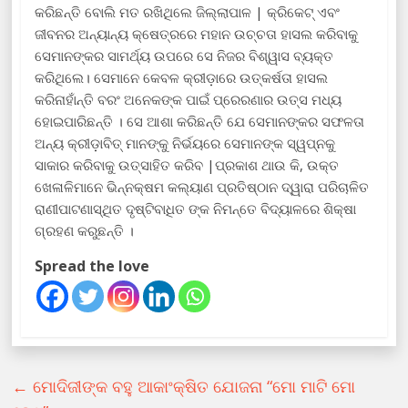
କରିଛନ୍ତି ବୋଲି ମତ ରଖିଥିଲେ ଜିଲ୍ଲାପାଳ | କ୍ରିକେଟ୍ ଏବଂ
ଜୀବନର ଅନ୍ୟାନ୍ୟ କ୍ଷେତ୍ରରେ ମହାନ ଉଚ୍ଚତା ହାସଲ କରିବାକୁ
ସେମାନଙ୍କର ସାମର୍ଥ୍ୟ ଉପରେ ସେ ନିଜର ବିଶ୍ୱାସ ବ୍ୟକ୍ତ
କରିଥିଲେ। ସେମାନେ କେବଳ କ୍ରୀଡ଼ାରେ ଉତ୍କର୍ଷତା ହାସଲ
କରିନାହାଁନ୍ତି ବରଂ ଅନେକଙ୍କ ପାଇଁ ପ୍ରେରଣାର ଉତ୍ସ ମଧ୍ୟ
ହୋଇପାରିଛନ୍ତି । ସେ ଆଶା କରିଛନ୍ତି ଯେ ସେମାନଙ୍କର ସଫଳତା
ଅନ୍ୟ କ୍ରୀଡ଼ାବିତ୍ ମାନଙ୍କୁ ନିର୍ଭୟରେ ସେମାନଙ୍କ ସ୍ୱପ୍ନକୁ
ସାକାର କରିବାକୁ ଉତ୍ସାହିତ କରିବ |ପ୍ରକାଶ ଥାଉ କି, ଉକ୍ତ
ଖେଳାଳିମାନେ ଭିନ୍ନକ୍ଷମ କଲ୍ୟାଣ ପ୍ରତିଷ୍ଠାନ ଦ୍ୱାରା ପରିଚାଳିତ
ରାଣୀପାଟଣାସ୍ଥିତ ଦୃଷ୍ଟିବାଧିତ ଙ୍କ ନିମନ୍ତେ ବିଦ୍ୟାଳରେ ଶିକ୍ଷା
ଗ୍ରହଣ କରୁଛନ୍ତି ।
Spread the love
←
ମୋଦିଜୀଙ୍କ ବହୁ ଆକାଂକ୍ଷିତ ଯୋଜନା “ମୋ ମାଟି ମୋ