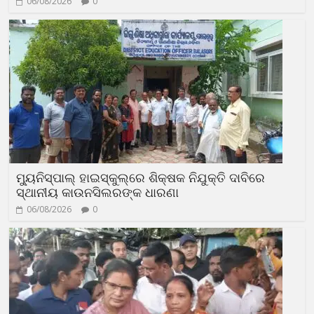
06/08/2026
0
ମ୍ୟୁନିସ୍‌ପାଲ୍ ହାଇସ୍କୁଲ୍‌ରେ ଶିକ୍ଷକ ନିଯୁକ୍ତି ଦାବିରେ
ସ୍ଥାନୀୟ କାଉନସିଲରଙ୍କ ଧାରଣା
06/08/2026
0