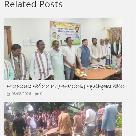
Related Posts
କଂଗ୍ରେସର ନିର୍ବାଚନ ମଣ୍ଡଳୀସ୍ତରୀୟ ପ୍ରଶିକ୍ଷଣ ଶିବିର
08/08/2026
0