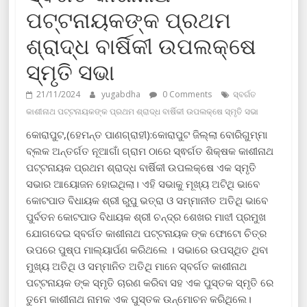
ପଟ୍ଟନାୟକଙ୍କ ପ୍ରଥମ
ଶ୍ରାଦ୍ଧ ବାର୍ଷିକୀ ଉପଲକ୍ଷେ
ସ୍ମୃତି ସଭା
21/11/2024
yugabdha
0 Comments
ସ୍ବର୍ଗତ
କାଶୀନାଥ ପଟ୍ଟନାୟକଙ୍କ ପ୍ରଥମ ଶ୍ରାଦ୍ଧ ବାର୍ଷିକୀ ଉପଲକ୍ଷେ ସ୍ମୃତି ସଭା
କୋରାପୁଟ,(ହେମନ୍ତ ପାଣଗ୍ରାହୀ):କୋରାପୁଟ ଜିଲ୍ଲା ବୋରିଗୁମ୍ମା
ବ୍ଲକ ଅନ୍ତର୍ଗତ ନୂଆଗାଁ ଗ୍ରାମ ଠାରେ ସ୍ଵର୍ଗତ ଶିକ୍ଷକ କାଶୀନାଥ
ପଟ୍ଟନାୟକ ପ୍ରଥମ ଶ୍ରାଦ୍ଧ ବାର୍ଷିକୀ ଉପଲକ୍ଷେ ଏକ ସ୍ମୃତି
ସଭାର ଆୟୋଜନ ହୋଇଥିଲା। ଏହି ସଭାକୁ ମୂଖ୍ୟ ଅଟିଥି ଭାବେ
କୋଟପାଡ ବିଧାୟକ ଶ୍ରୀ ରୁପୁ ଭତ୍ରା ଓ ସମ୍ମାନୀତ ଅତିଥି ଭାବେ
ପୁର୍ବତନ କୋଟପାଡ ବିଧାୟକ ଶ୍ରୀ ଚନ୍ଦ୍ର ଶେଖର ମାଝୀ ପ୍ରମୁଖ
ଯୋଗଦେଇ ସ୍ବର୍ଗତ କାଶୀନାଥ ପଟ୍ଟନାୟକ ଙ୍କ ଫୋଟୋ ଚିତ୍ର
ଉପରେ ପୁଷ୍ପ ମାଲ୍ୟାର୍ପଣ କରିଥଲେ । ସଭାରେ ଉପସ୍ଥିତ ଥିବା
ମୁଖ୍ୟ ଅତିଥି ଓ ସମ୍ମାନିତ ଅତିଥି ମାନେ ସ୍ବର୍ଗତ କାଶୀନାଥ
ପଟ୍ଟନାୟକ ଙ୍କ ସ୍ମୃତି ଚାରଣ କରିବା ସହ ଏକ ପୁସ୍ତକ ସ୍ମୃତି ରେ
ତୁମେ କାଶୀନାଥ ନାମକ ଏକ ପୁସ୍ତକ ଉନ୍ମୋଚନ କରିଥିଲେ।