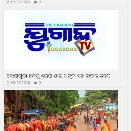
07/08/2026
0
ଦୋରାଗୁଡା ଛକରୁ ଚୋରା ଶାଳ ପଟ୍ଟା ସହ ବାଇକ ଜବଦ
05/08/2026
0