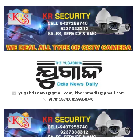
Skip
to
content
yugabdanews@gmail.com, kborpmedia@gmail.com
9178158740, 8599858740