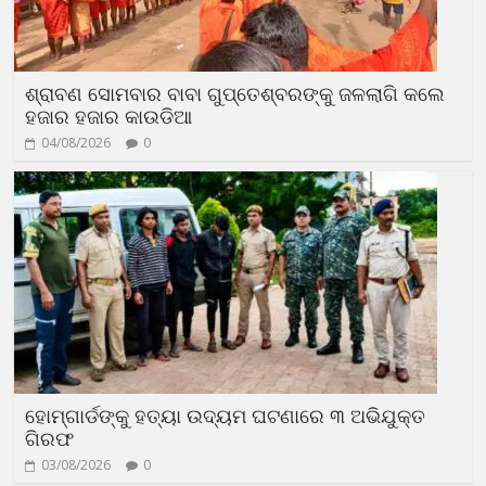
ଶ୍ରାବଣ ସୋମବାର ବାବା ଗୁପ୍ତେଶ୍ବରଙ୍କୁ ଜଳଲାଗି କଲେ
ହଜାର ହଜାର କାଉଡିଆ
04/08/2026
0
ହୋମ୍‌ଗାର୍ଡଙ୍କୁ ହତ୍ୟା ଉଦ୍ୟମ ଘଟଣାରେ ୩ ଅଭିଯୁକ୍ତ
ଗିରଫ
03/08/2026
0