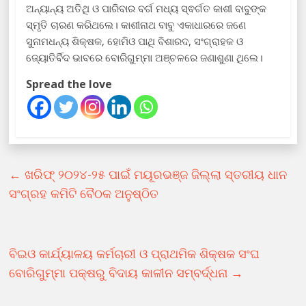
ଅନ୍ୟାନ୍ୟ ଅତିଥି ଓ ପାରିବାର ବର୍ଗ ମଧ୍ୟ ସ୍ଵର୍ଗତ କାଶୀ ବାବୁଙ୍କ
ସ୍ମୃତି ଚାରଣ କରିଥଲେ। କାଶୀନାଥ ବାବୁ ଏକାଧାରରେ ଜଣେ
ସୁନାମଧନ୍ୟ ଶିକ୍ଷକ, ହୋମିଓ ପାଥି ବିଶାରଦ, ସଂଗ୍ରାହକ ଓ
ଜ୍ୟୋତିର୍ବିଦ ଭାବରେ ବୋରିଗୁମ୍ମା ଅଞ୍ଚଳରେ ଜଣାଶୁଣା ଥିଲେ।
Spread the love
←
ଖରିଫ୍ ୨୦୨୪-୨୫ ପାଇଁ ମୟୂରଭଞ୍ଜ ଜିଲ୍ଲା ସ୍ତରୀୟ ଧାନ
ସଂଗ୍ରହ କମିଟି ବୈଠକ ଅନୁଷ୍ଠିତ
ବିଇଓ କାର୍ଯ୍ୟାଳୟ କର୍ମଚାରୀ ଓ ପ୍ରାଥମିକ ଶିକ୍ଷକ ସଂଘ
ବୋରିଗୁମ୍ମା ପକ୍ଷରୁ ବିଦାୟ କାଳୀନ ସମ୍ବର୍ଦ୍ଧନା
→