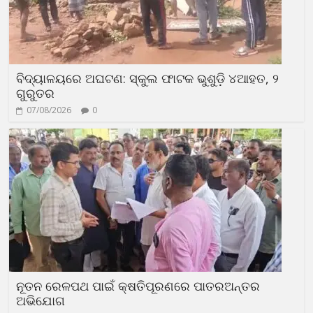
ବିଦ୍ୟାଳୟରେ ଅଘଟଣ: ସ୍କୁଲ ଫାଟକ ଭୁଶୁଡ଼ି ୪ଆହତ, ୨
ଗୁରୁତର
07/08/2026
0
ନୂତନ ରେଳପଥ ପାଇଁ କ୍ଷତିପୂରଣରେ ପାତରଅନ୍ତର
ଅଭିଯୋଗ