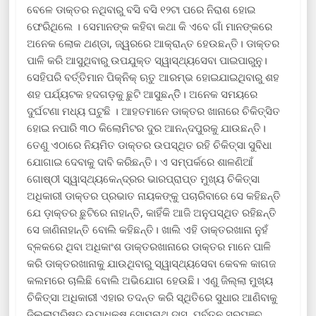
ବେଳେ ଡାକ୍ତର ନଥିବାରୁ ବସି ବସି ୧୨ଟା ପରେ ନିରାଶ ହୋଇ
ଫେରିଥିଲେ । ସେମାନଙ୍କ କହିବା କଥା କି ଏବେ ଗାଁ ମାନଙ୍କରେ
ଅନେକ ଲୋକ ଥଣ୍ଡା, ଜ୍ୱରରେ ଆକ୍ରାନ୍ତ ହେଉଛନ୍ତି। ଡାକ୍ତର
ପାଳି କରି ଆସୁଥିବାରୁ ଉପଯୁକ୍ତ ସ୍ୱାସ୍ଥ୍ୟସେବା ପାଇପାରୁନୁ।
ସେହିପରି ବର୍ତ୍ତିମାନ ପିକ୍‌ନିକ୍ ଋତୁ ଆରମ୍ଭ ହୋଇଯାଇଥିବାରୁ ଶହ
ଶହ ପର୍ଯ୍ୟଟକ ହଦଗଡ଼କୁ ଛୁଟି ଆସୁଛନ୍ତିି। ଅନେକ ସମୟରେ
ଦୁର୍ଘଟଣା ମଧ୍ୟ ଘଟୁଛି । ଆହତମାନେ ଡାକ୍ତର ଖାନାରେ ଚିକିତ୍ସିତ
ହୋଇ ନପାରି ୩୦ କିଲୋମିଟର ଦୁର ଆନନ୍ଦପୁରକୁ ଯାଉଛନ୍ତି।
ତେଣୁ ଏଠାରେ ନିୟମିତ ଡାକ୍ତର ଉପସ୍ଥିତ ରହି ଚିକିତ୍ସା ସୁବିଧା
ଯୋଗାଇ ଦେବାକୁ ଦାବି କରିଛନ୍ତି। ଏ ସମ୍ପର୍କରେ ଶାଳଣିଆଁ
ଗୋଷ୍ଠୀ ସ୍ୱାସ୍ଥ୍ୟକେନ୍ଦ୍ରର ଭାରପ୍ରାପ୍ତ ମୁଖ୍ୟ ଚିକିତ୍ସା
ଅଧିକାରୀ ଡାକ୍ତର ପ୍ରଭାତ ନାୟକଙ୍କୁ ପଚାରିବାରେ ସେ କହିଛନ୍ତି
ଯେ ଡ଼ାକ୍ତର ଛୁଟିରେ ନାହାନ୍ତି, କାହିଁକି ଆଜି ଅନୁପସ୍ଥିତ ରହିଛନ୍ତି
ସେ ଜାଣିନାହାନ୍ତି ବୋଲି କହିଛନ୍ତି। ଖାଲି ଏହି ଡାକ୍ତରଖାନା ନୁହଁ
ବ୍ଳକରେ ଥିବା ଅଧିକାଂଶ ଡାକ୍ତରଖାନାରେ ଡାକ୍ତର ମାନେ ପାଳି
କରି ଡାକ୍ତରଖାନାକୁ ଯାଉଥିବାରୁ ସ୍ୱାସ୍ଥ୍ୟସେବା କେବଳ କାଗଜ
କଲମରେ ଚାଲିଛି ବୋଲି ଅଭିଯୋଗ ହେଉଛି। ଏଣୁ ଜିଲ୍ଲା ମୁଖ୍ୟ
ଚିକିତ୍ସା ଅଧିକାରୀ ଏହାର ତଦନ୍ତ କରି ସ୍ଥିତିରେ ସୁଧାର ଆଣିବାକୁ
ଜିଲ୍ଲାପରିଷଦ ଉପାଧକ୍ଷ ସୋମନାଥ ଦାସ, ପୂର୍ବତନ ସରପଞ୍ଚ