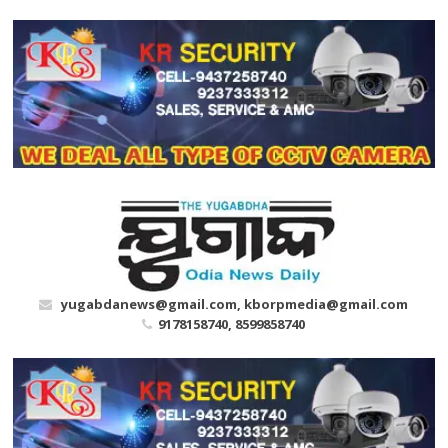
Skip
to
content
yugabdanews@gmail.com, kborpmedia@gmail.com
9178158740, 8599858740