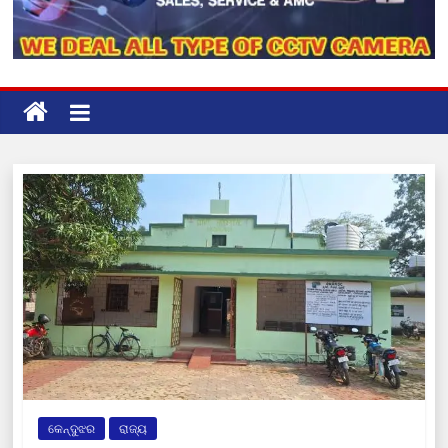
କେନ୍ଦୁଝର
ରାଜ୍ୟ