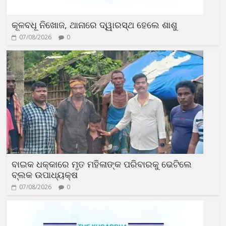
କୂଳବଧୂ ନିଖୋଜ, ଥାନାରେ ଦ୍ୱାରସ୍ଥ ହେଲେ ଶାଶୁ
07/08/2026
0
ବାଇକ ଧକ୍କାରେ ମୃତ ମହିଳାଙ୍କ ପରିବାରକୁ ଭେଟିଲେ
ବ୍ଲକ ଉପାଧ୍ୟକ୍ଷ
07/08/2026
0