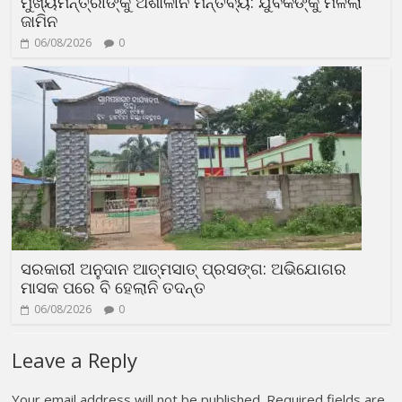
ମୁଖ୍ୟମନ୍ତ୍ରୀଙ୍କୁ ଅଶାଳୀନ ମନ୍ତବ୍ୟ: ଯୁବକଙ୍କୁ ମିଳିଲା
ଜାମିନ
06/08/2026
0
ସରକାରୀ ଅନୁଦାନ ଆତ୍ମସାତ୍ ପ୍ରସଙ୍ଗ: ଅଭିଯୋଗର
ମାସକ ପରେ ବି ହେଲାନି ତଦନ୍ତ
06/08/2026
0
Leave a Reply
Your email address will not be published.
Required fields are