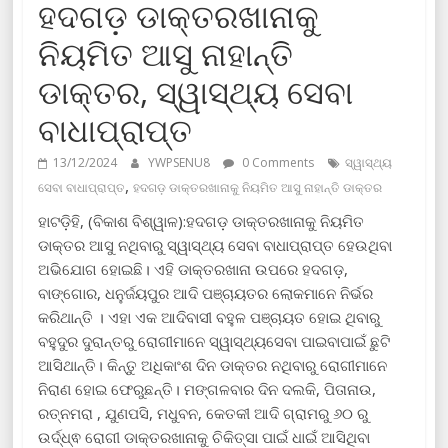
ହଦଗଡ଼ ଡାକ୍ତରଖାନାକୁ
ନିୟମିତ ଆସୁ ନାହାନ୍ତି
ଡାକ୍ତର, ସ୍ୱାସ୍ଥ୍ୟ ସେବା
ବାଧାପ୍ରାପ୍ତ
13/12/2024
YWPSENU8
0 Comments
ସ୍ୱାସ୍ଥ୍ୟ
,
ସେବା ବାଧାପ୍ରାପ୍ତ
ହଦଗଡ଼ ଡାକ୍ତରଖାନାକୁ ନିୟମିତ ଆସୁ ନାହାନ୍ତି ଡାକ୍ତର
ହାଟଡ଼ିହି, (ବିକାଶ ବିଶ୍ୱାଳ):ହଦଗଡ଼ ଡାକ୍ତରଖାନାକୁ ନିୟମିତ
ଡାକ୍ତର ଆସୁ ନଥିବାରୁ ସ୍ୱାସ୍ଥ୍ୟ ସେବା ବାଧାପ୍ରାପ୍ତ ହେଉଥିବା
ଅଭିଯୋଗ ହୋଇଛି। ଏହି ଡାକ୍ତରଖାନା ଉପରେ ହଦଗଡ଼,
ବାଙ୍ଗୋର, ଧନୁର୍ଜୟପୁର ଆଦି ପଞ୍ଚାୟତର ଲୋକମାନେ ନିର୍ଭର
କରିଥାନ୍ତି । ଏହା ଏକ ଆଦିବାସୀ ବହୁଳ ପଞ୍ଚାୟତ ହୋଇ ଥିବାରୁ
ବହୁଦୁର ଦୁରାନ୍ତରୁ ରୋଗୀମାନେ ସ୍ୱାସ୍ଥ୍ୟସେବା ପାଇବାପାଇଁ ଛୁଟି
ଆସିଥାନ୍ତି। କିନ୍ତୁ ଅଧିକାଂଶ ଦିନ ଡାକ୍ତର ନଥିବାରୁ ରୋଗୀମାନେ
ନିରାଣ ହୋଇ ଫେରୁଛନ୍ତି। ମଙ୍ଗଳବାର ଦିନ ଦଲକି, ପିତାନାଉ,
ରତ୍ନମରା , ଯୁଣପସି, ମଧୁବନ, କେତକୀ ଆଦି ଗ୍ରାମରୁ ୬୦ ରୁ
ଉର୍ଦ୍ଧ୍ଵ ରୋଗୀ ଡାକ୍ତରଖାନାକୁ ଚିକିତ୍ସା ପାଇଁ ଧାଇଁ ଆସିଥିବା