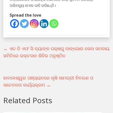
ଅଭିମନ୍ୟୁ ନାଏକ ଦାବି କରିଛନ୍ତି।
Spread the love
←
ଏଚ ଡି ଏଫ ସି ବ୍ୟାଙ୍କ ପକ୍ଷରୁ ବାଙ୍ଗୋର ସେବା ସମବାୟ
ସମିତିରେ ରକ୍ତଦାନ ଶିବିର ଅନୁଷ୍ଠିତ
ହାବଳେଶ୍ୱର ପଞ୍ଚାୟତରେ କୃଷି ସାମଗ୍ରୀ ବିତରଣ ଓ
ସଚେତନତା କାର୍ଯ୍ୟକ୍ରମ
→
Related Posts