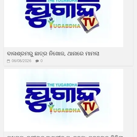
ବାଳାଶ୍ରମରୁ ଛାତ୍ର ନିଖୋଜ, ଥାନାରେ ମାମଲା
06/08/2026
0