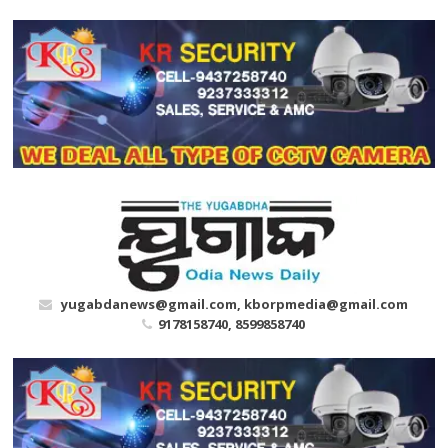
Skip
to
content
yugabdanews@gmail.com, kborpmedia@gmail.com
9178158740, 8599858740