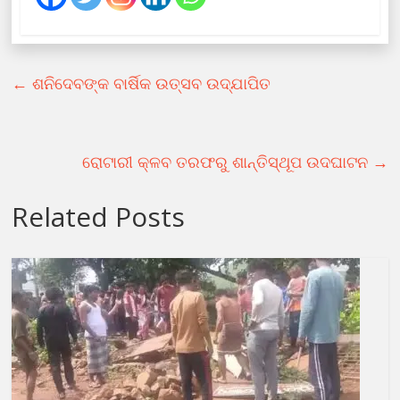
←
ଶନିଦେବଙ୍କ ବାର୍ଷିକ ଉତ୍ସବ ଉଦ୍‌ଯାପିତ
ରୋଟାରୀ କ୍ଳବ ତରଫରୁ ଶାନ୍ତିସ୍ଥୂପ ଉଦଘାଟନ
→
Related Posts