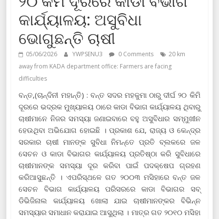
୨୦ କିମି ଦୂରରେ କାଡା ବିଭାଗ
କାର୍ଯ୍ୟାଳୟ: ଅସୁବିଧା
ଭୋଗୁଛନ୍ତି ଚାଷୀ
05/06/2026
YWPSENU3
0 Comments
20 km
away from KADA department office: Farmers are facing
difficulties
ବନ୍ତ,(ଚାନ୍ଦିନୀ ମହାନ୍ତି) : ବନ୍ତ ସଦର ମହକୁମା ଠାରୁ ଦୀର୍ଘ ୨୦ କିମି
ଦୂରରେ ଭଦ୍ରକ ମୁଖ୍ୟାଳୟ ଠାରେ କାଡା ବିଭାଗ କାର୍ଯ୍ୟାଳୟ ଥିବାରୁ
ଚାଷୀମାନେ ନିଜର ସମସ୍ୟା ଜଣାଇବାରେ ବହୁ ଅସୁବିଧାର ସମ୍ମୁଖୀନ
ହେଉଥିବା ଅଭିଯୋଗ ହୋଇଛି । ପ୍ରକାଶ ଯେ, ରାଜ୍ୟ ଓ କେନ୍ଦ୍ର
ସରକାର ଚାଷୀ ମାନଙ୍କ ସୁବିଧା ନିମନ୍ତେ ପ୍ରତି ବ୍ଲକରେ ଜଳ
ସେଚନ ଓ କାଡା ବିଭାଗର କାର୍ଯ୍ୟାଳୟ ପ୍ରତିଷ୍ଠା କରି ସୁବିଧାରେ
ଚାଷୀମାନଙ୍କ ସମସ୍ୟା ଦୂର କରିବା ପାଇଁ ପଦକ୍ଷେପ ଗ୍ରହଣ
କରିଆସୁଛନ୍ତି । ଏପରିସ୍ଥଳେ ଗତ ୨୦୦୩ ମସିହାରେ ବନ୍ତ ଜଳ
ସେଚନ ବିଭାଗ କାର୍ଯ୍ୟାଳୟ ପରିସରରେ କାଡା ବିଭାଗର ସବ୍
ଡିଭିଜିନାଲ କାର୍ଯ୍ୟାଳୟ ଖୋଲା ଯାଇ ଚାଷୀମାନଙ୍କର ବିଭିନ୍ନ
ସମସ୍ୟାର ସମାଧାନ କରାଯାଇ ଆସୁଥିଲା । ମାତ୍ର ଗତ ୨୦୧୦ ମସିହା