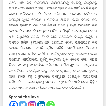
ପରେ ଏହି ସବ୍ ଡିଭିଜିନାଲ କାର୍ଯ୍ୟାଳୟକୁ ବନ୍ତରୁ ଭଦ୍ରକକୁ
ସ୍ଥାନାନ୍ତର କରାଯାଇଥିଲା । ଫଳରେ ଚାଷୀ ମାନେ ଦୀର୍ଘ ୨୦ କିମି ଦୂର
ରାସ୍ତା ଅତିକ୍ରମ କରି ନିଜର ଅଭିଯୋଗ ପ୍ରକାଶ କରିବାରେ
ସମସ୍ୟା ସୃଷ୍ଟି ହୋଇଛି । ପ୍ରକାଶ ଥାଉକି, କାଡା ବିଭାଗ ଜଳ
ସେଚନ ବିଭାଗର ଏକ ଅଂଶ ବିଭାଗ ଅଟେ । ବନ୍ତ ବ୍ଲକରେ ଜଳ
ସେଚନ ବିଭାଗର ୨ଟି ସେକ୍ସନ ଅଫିସ ପରିଚାଳିତ ହେଉଥିବା ବେଳେ
ଏହା ଅଧିନରେ ପ୍ରାୟ ୩୯ଟି ପାଣି ପଞ୍ଚାୟତ କାର୍ଯ୍ୟ କରୁଛି ।
ସମସ୍ତ ଜମିକୁ ସୁବିଧାରେ ଜଳ ଯୋଗାଇ ଦେବା ଲକ୍ଷ୍ୟରେ ଜଳ
ସେଚନ ବିଭାଗର ଯେପରି ଭୂମିକା ରହିଛି ସେପରି କାଡା ବିଭାଗର
ମଧ୍ୟ ସମାନ ଭୂମିକା ରହିଛି । ଏପରିସ୍ଥଳେ ବନ୍ତ ବ୍ଲକରେ କାଡା
ବିଭାଗର କାର୍ଯ୍ୟାଳୟ ପୂର୍ବରୁ ବନ୍ତରେ ଥିବା ବେଳେ ଚାଷୀ ମାନେ
ନିଜର ସମସ୍ୟା ସମ୍ପର୍କରେ ଅଭିଯୋଗ କରିଆସୁଥିଲେ । ବର୍ତ୍ତମାନ
କାଡା ବିଭାଗର କାର୍ଯ୍ୟାଳୟକୁ ଭଦ୍ରକ ସ୍ଥାନାନ୍ତର କରାଯାଇଥିବାରୁ
ଚାଷୀ ମାନେ ବହୁ ଅସୁବିଧାରେ ସମ୍ମୁଖୀନ ହେଉଥିବା ଅଭିଯୋଗ
କରିଛନ୍ତି । ତେବେ ରାଜ୍ୟ ସରକାର ଏଥିପ୍ରତି ଦୃଷ୍ଟି ଦେଇ ବିହିତ
ପଦକ୍ଷେପ ଗ୍ରହଣ କରିବାକୁ ଚାଷୀମାନେ ଦାବୀ କରିଛନ୍ତି ।
Spread the love