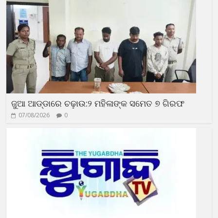
ଜୁଆ ଆଡ୍ଡାରେ ଚଢ଼ାଉ:୨ ମହିଳାଙ୍କ ସମେତ ୭ ଗିରଫ
07/08/2026
0