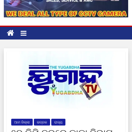
ଆମ ଜିଲ୍ଲା
ଭଦ୍ରକ
ରାଜ୍ୟ