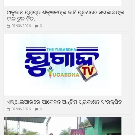
ଅନୁଦାନ ପ୍ରାପ୍ତ ଶିକ୍ଷକଙ୍କ ଦାବି ପୂରଣରେ ସରକାରଙ୍କ
ଟାଳ ଟୁଳ ନିତୀ
07/08/2026
0
ଏସ୍‌ଆଇଆରରେ ଆବେଦନ ଅନ୍ତିମ ପ୍ରକାଶନ ସଂରକ୍ଷିତ
07/08/2026
0