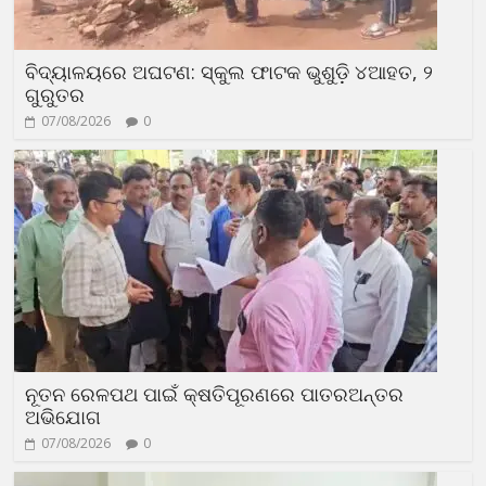
ବିଦ୍ୟାଳୟରେ ଅଘଟଣ: ସ୍କୁଲ ଫାଟକ ଭୁଶୁଡ଼ି ୪ଆହତ, ୨
ଗୁରୁତର
07/08/2026
0
ନୂତନ ରେଳପଥ ପାଇଁ କ୍ଷତିପୂରଣରେ ପାତରଅନ୍ତର
ଅଭିଯୋଗ
07/08/2026
0