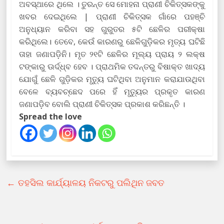
ଅବସ୍ଥାରେ ଥିଲେ । ତୁରନ୍ତ ସେ ମୋହନା ପ୍ରାଣୀ ଚିକିତ୍ସକଙ୍କୁ
ଖବର ଦେଇଥିଲେ | ପ୍ରାଣୀ ଚିକିତ୍ସକ ଗାଁରେ ପହଞ୍ଚି
ଅନୁଧ୍ୟାନ କରିବା ସହ ଗୁରୁତର ୫ଟି ଛେଳିର ପରୀକ୍ଷା
କରିଥିଲେ। ତେବେ, କେଉଁ କାରଣରୁ ଛେଳିଗୁଡ଼ିକର ମୃତ୍ୟ ଘଟିଛି
ତାହା ଜଣାପଡ଼ିନି। ମୃତ ୨୧ଟି ଛେଳିର ମୂଲ୍ୟ ପ୍ରାୟ ୨ ଲକ୍ଷ
ଟଙ୍କାରୁ ଊର୍ଦ୍ଧ୍ବ ହେବ । ପ୍ରାଥମିକ ତଦନ୍ତରୁ ବିଷାକ୍ତ ଖାଦ୍ୟ
ଯୋଗୁଁ ଛେଳି ଗୁଡ଼ିକର ମୃତ୍ୟୁ ଘଟିଥିବା ଅନୁମାନ କରାଯାଉଥିବା
ବେଳେ ବ୍ୟବଚ୍ଛେଦ ପରେ ହିଁ ମୃତ୍ୟୁର ପ୍ରକୃତ କାରଣ
ଜଣାପଡ଼ିବ ବୋଲି ପ୍ରାଣୀ ଚିକିତ୍ସକ ପ୍ରକାଶ କରିଛନ୍ତି ।
Spread the love
←
ତହସିଲ କାର୍ଯ୍ୟାଳୟ ନିକଟରୁ ପଲିଥିନ ଜବତ