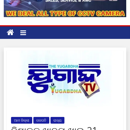
ଆମ ଜିଲ୍ଲା
ଗଜପତି
ରାଜ୍ୟ