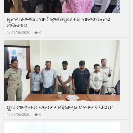
ନୂତନ ରେଳପଥ ପାଇଁ କ୍ଷତିପୂରଣରେ ପାତରଅନ୍ତର
ଅଭିଯୋଗ
07/08/2026
0
ଜୁଆ ଆଡ୍ଡାରେ ଚଢ଼ାଉ:୨ ମହିଳାଙ୍କ ସମେତ ୭ ଗିରଫ
07/08/2026
0