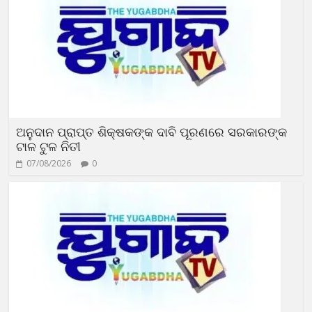
ଅନୁଦାନ ପ୍ରାପ୍ତ ଶିକ୍ଷକଙ୍କ ଦାବି ପୂରଣରେ ସରକାରଙ୍କ
ଟାଳ ଟୁଳ ନିତୀ
07/08/2026
0