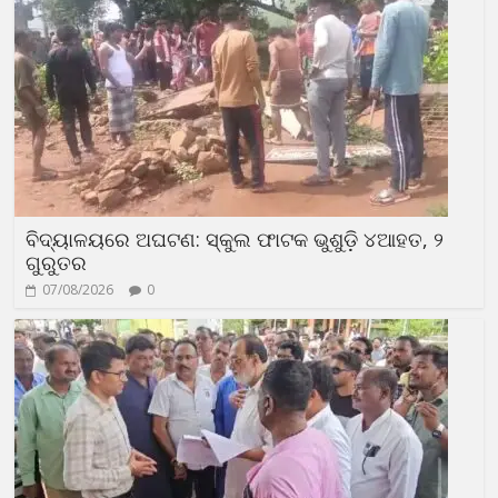
ବିଦ୍ୟାଳୟରେ ଅଘଟଣ: ସ୍କୁଲ ଫାଟକ ଭୁଶୁଡ଼ି ୪ଆହତ, ୨
ଗୁରୁତର
07/08/2026
0