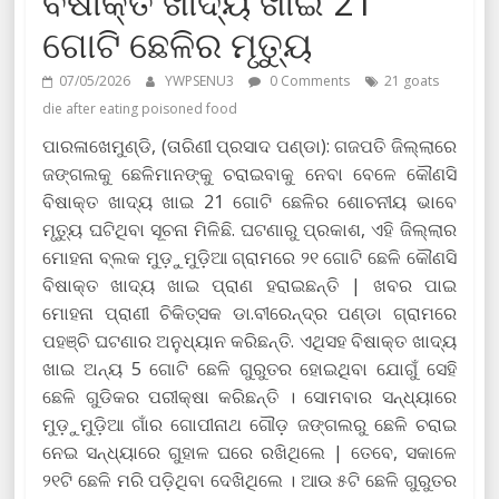
ବିଷାକ୍ତ ଖାଦ୍ୟ ଖାଇ 21
ଗୋଟି ଛେଳିର ମୃତ୍ୟୁ
07/05/2026
YWPSENU3
0 Comments
21 goats
die after eating poisoned food
ପାରଳାଖେମୁଣ୍ଡି, (ତାରିଣୀ ପ୍ରସାଦ ପଣ୍ଡା): ଗଜପତି ଜିଲ୍ଲାରେ
ଜଙ୍ଗଲକୁ ଛେଳିମାନଙ୍କୁ ଚରାଇବାକୁ ନେବା ବେଳେ କୌଣସି
ବିଷାକ୍ତ ଖାଦ୍ୟ ଖାଇ 21 ଗୋଟି ଛେଳିର ଶୋଚନୀୟ ଭାବେ
ମୃତ୍ୟୁ ଘଟିଥିବା ସୂଚନା ମିଳିଛି. ଘଟଣାରୁ ପ୍ରକାଶ, ଏହି ଜିଲ୍ଲାର
ମୋହନା ବ୍ଲକ ମୁଡ଼ୁମୁଡ଼ିଆ ଗ୍ରାମରେ ୨୧ ଗୋଟି ଛେଳି କୌଣସି
ବିଷାକ୍ତ ଖାଦ୍ୟ ଖାଇ ପ୍ରାଣ ହରାଇଛନ୍ତି | ଖବର ପାଇ
ମୋହନା ପ୍ରାଣୀ ଚିକିତ୍ସକ ଡା.ବୀରେନ୍ଦ୍ର ପଣ୍ଡା ଗ୍ରାମରେ
ପହଞ୍ଚି ଘଟଣାର ଅନୁଧ୍ୟାନ କରିଛନ୍ତି. ଏଥିସହ ବିଷାକ୍ତ ଖାଦ୍ୟ
ଖାଇ ଅନ୍ୟ 5 ଗୋଟି ଛେଳି ଗୁରୁତର ହୋଇଥିବା ଯୋଗୁଁ ସେହି
ଛେଳି ଗୁଡିକର ପରୀକ୍ଷା କରିଛନ୍ତି । ସୋମବାର ସନ୍ଧ୍ୟାରେ
ମୁଡ଼ୁମୁଡ଼ିଆ ଗାଁର ଗୋପୀନାଥ ଗୌଡ଼ ଜଙ୍ଗଲରୁ ଛେଳି ଚରାଇ
ନେଇ ସନ୍ଧ୍ୟାରେ ଗୁହାଳ ଘରେ ରଖିଥିଲେ | ତେବେ, ସକାଳେ
୨୧ଟି ଛେଳି ମରି ପଡ଼ିଥିବା ଦେଖିଥିଲେ । ଆଉ ୫ଟି ଛେଳି ଗୁରୁତର