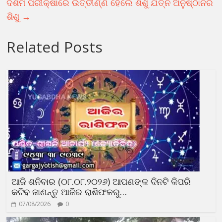
ଦଶମ ପରୀକ୍ଷାରେ ଉତ୍ତୀର୍ଣ୍ଣ ହେଲେ ଶିଶୁ ଯତ୍ନ ଅନୁଷ୍ଠାନର
ଶିଶୁ
→
Related Posts
ଆଜି ଶନିବାର (୦୮.୦୮.୨୦୨୬) ଆପଣଙ୍କ ଦିନଟି କିପରି
କଟିବ ଜାଣନ୍ତୁ ଆଜିର ରାଶିଫଳରୁ…
07/08/2026
0