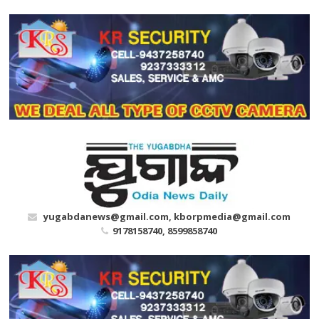
Skip
to
content
yugabdanews@gmail.com, kborpmedia@gmail.com
9178158740, 8599858740