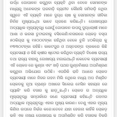
ଉର୍ଦ୍ଧ ଗୋପାଳନ କରୁଥିବା ବ୍ୟକ୍ତି ଥିବା ବେଳେ ସେମାନଙ୍କ
ମଧ୍ୟରୁ ଅନେକଙ୍କ ଘରବାଡ଼ି ବ୍ୟତୀତ କୌଣସି ଜମିବାଡ଼ି ନଥିବା
ସ୍ୱତେ ଏହି ବ୍ୟକ୍ତି ମାନେ ଦୁଗ୍ଧ ଚାଷ କୁ ସେମାନଙ୍କ ଜୀବିକା
ନିର୍ବାହ ମୁଖ୍ୟପନ୍ଥା ଭାବେ ଗ୍ରହଣ କରିଛନ୍ତି। ଗୋଖାଦ୍ୟର
ଅତ୍ୟାଧିକ ମୂଲ୍ୟବୃଦ୍ଧି ଯୋଗୁଁ ଗୋପାଳନ ଉପରୁ ଦୁଗ୍ଧଚାଷୀ ମାନେ
ଆଶା ଓ ଭରସା ତୁଟାଇବାକୁ ବସିଲେଣି।ବଜାରରେ ଚୋକଡ଼ ବସ୍ତା
୫୦କିଗ୍ରା କୁ ୧୫୦୦ଟଙ୍କା ରହିଥିବା ବେଳେ ଚୁନି ୪୦କିଗ୍ରା କୁ
୧୩୩୦ଟଙ୍କା ରହିଛି। କାକଟପୁର ଓ ଅସ୍ତରଙ୍ଗ ବ୍ଲକରେ କିଛି
ବ୍ୟବସାୟୀ ଓ କିଛି କ୍ଷୀର ଷ୍ଟୋର କରିଥିବା ବ୍ୟକ୍ତି ବିଶେଷ ରାଜ୍ୟ
ତଥା ରାଜ୍ୟ ବାହାରୁ ଗୋଖାଦ୍ୟ ମଗାଇଥାନ୍ତି।କେତେକ ବ୍ୟବସାୟୀ
ଏହି ଚୋକଡ ରେ କୁଣ୍ଡା ଏବଂ ଖଡ଼ି ପଥର ଗୁଣ୍ଡମିଶାଇ ଅପମିଶ୍ରଣ
କରୁଥିବା ଅଭିଯୋଗ ଉଠିଛି। ଏପରିକି ରାତି ଅଧରେ ଚୋକଡ
ବ୍ୟବସାୟୀ ମାନେ ନିଜର ଗହମ ମିଲି ନଥିଲେ ମଧ୍ୟ ଅପ ମିଶ୍ରିତ
ଚୋକଡକୁ ନୂଆ ବ୍ରାଣ୍ଡ ଅଖାରେ ସିଲେଇ ମେସିନ ସହାୟତା ରେ
ପ୍ୟାକିଂ କରି ବଜାର କୁ ଛାଡ଼ୁଛନ୍ତି। ଚୋକଡ ର ଅତ୍ୟଧିକ
ମୂଲ୍ୟବୃଦ୍ଧି ସମ୍ପର୍କରେ ଜଣେ ବ୍ୟବସାୟୀ କହିଛନ୍ତି ଗହମର
ଅତ୍ୟଧିକ ମୂଲ୍ୟବୃଦ୍ଧି ଏହାର ମୁଖ୍ୟ କାରଣ। ତେଣୁ ଏହାର ମୂଲ୍ୟ
କିଣିବା ଉପରେ ନିର୍ଭର କରେ।ତେବେ ଯାହା ହେଉନା କାହିଁକି ଚୋକଡ଼
ଭଳି ଏକ ମୁଖ୍ୟ ଗୋଖାଦ୍ୟ କୁ ଅପମିଶ୍ରିତ କରି ବଜାରକୁ ବିକ୍ରି