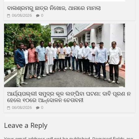
ବାଳାଶ୍ରମରୁ ଛାତ୍ର ନିଖୋଜ, ଥାନାରେ ମାମଲା
06/08/2026
0
ଆର୍ଯ୍ୟପଲ୍ଲୀ ସମୁଦ୍ର କୂଳ ଲଙ୍ଘିବା ଘଟଣା: ଦାବି ପୂରଣ ନ
ହେଲେ ୧୦ରେ ଆନ୍ଦୋଳନ ଚେତାବନୀ
06/08/2026
0
Leave a Reply
Your email address will not be published.
Required fields are