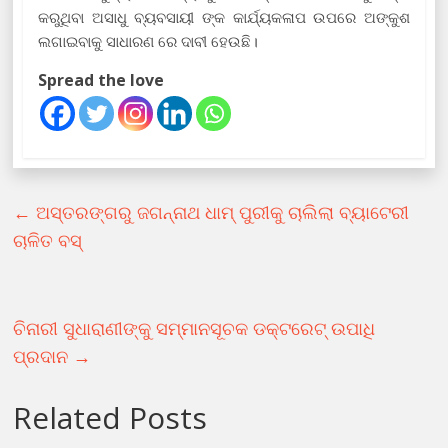
କରୁଥିବା ଅସାଧୁ ବ୍ୟବସାୟୀ ଙ୍କ କାର୍ଯ୍ୟକଳାପ ଉପରେ ଅଙ୍କୁଶ
ଲଗାଇବାକୁ ସାଧାରଣ ରେ ଦାବୀ ହେଉଛି।
Spread the love
←
ଅସ୍ତରଙ୍ଗରୁ ଜଗନ୍ନାଥ ଧାମ୍ ପୁରୀକୁ ଚାଲିଲା ବ୍ୟାଟେରୀ
ଚାଳିତ ବସ୍
ଚିନାରୀ ସୁଧାରାଣୀଙ୍କୁ ସମ୍ମାନସୂଚକ ଡକ୍ଟରେଟ୍ ଉପାଧି
ପ୍ରଦାନ
→
Related Posts