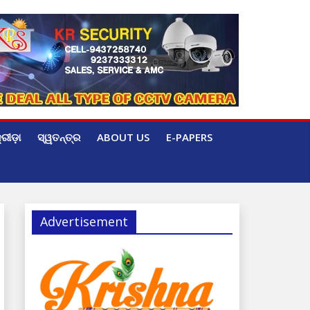
୍ରୀଡ଼ା
ସ୍ୱତନ୍ତ୍ର
ABOUT US
E-PAPERS
Advertisement