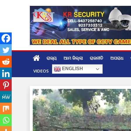
Skip
to
content
ରାଜ୍ୟ
ଆମ ଜିଲ୍ଲା
ରାଜନୀତି
ଅପରାଧ
ENGLISH
VIDEOS