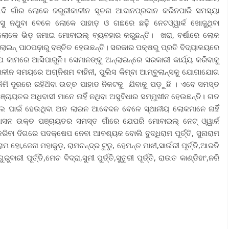
 ଆଦି ଗାଁର ଲୋକେ ଜରୁରୀକାଳୀନ ସୂଚନା ଆଦାନପ୍ରଦାନ କରିନପାରି ସମସ୍ୟା
ଆସୁ ନଥୁବା ବେଳେ ଲୋକେ ପାହାଡ଼ ଓ ଗଛରେ ଛଢ଼ି ନେଟଓ୍ୱାର୍କ ଖୋଜୁଥିବା
େ ଲୋକେ ଭିଡ଼ ଜମାଇ ମୋବାଇଲ୍ ବ୍ୟବହାର କରୁଛନ୍ତି। ଖରା, ବର୍ଷାରେ ଲୋକ
‌ଲାଇନ୍ ପାଠପଢ଼ାରୁ ବଞ୍ଚିତ ହେଉଛନ୍ତି। ସରକାର ପକ୍ଷରୁ ପ୍ରତି ବିଦ୍ୟାଳୟରେ
ଯ କାମରେ ଆସିପାରୁନି। ସେମାନଙ୍କୁ ଅନ୍‌ଲାଇନ୍‌ରେ ସରକାରୀ କାର୍ଯ୍ୟ କରିବାକୁ
କାଳୀନ ସମୟରେ ଅଗ୍ନିଶମ ବାହିନୀ, ପୁଲିସ କିମ୍ବା ଆମ୍ବୁଲାନ୍ସକୁ ଯୋଗାଯୋଗ
 କିମି ଦୂରରେ ରହିଥ‌ିବା ଉଚ୍ଚ ପାହାଡ ନିକଟକୁ ଯିବାକୁ ପଡ଼ୁଛି । ଏବେ ସମସ୍ତ
ଞ୍ଚାୟତର ଅଧିବାସୀ ମାନେ ନାହିଁ ନଥିବା ଅସୁବିଧାର ସମ୍ମୁଖୀନ ହେଉଛନ୍ତି। ଗତ
ମିଲ ପାଇଁ ହେଉଥିବା ଅନ ଲାଇନ ଆବେଦନ ବେଳେ ସ୍ଥାନୀୟ ଲୋକମାନେ ନାହିଁ
ରଶାସନ ଉକ୍ତ ପଞ୍ଚାୟତର ସମସ୍ତ ଗାଁରେ ଯେପରି ମୋବାଇଲ୍‌ ନେଟ୍ ଓ୍ୱାର୍କ
ରିବା ଦିଗରେ ପଦକ୍ଷେପ ନେବା ଆବଶ୍ୟକ ବୋଲି ବୁଦ୍ଧିରାମ ପୂର୍ତ୍ତି, ସୁନାରାମ
ମ ହୋ,ଜେନା ମହାକୁଡ଼, ରାମଚନ୍ଦ୍ର ଟୁଡୁ, ହେମନ୍ତ ମାଝୀ,ସାଉଁରୀ ପୂର୍ତ୍ତି,ଆରତି
ୀ ପୂର୍ତ୍ତି,ମେଚ ବିଦ୍ରା,ସୁମୀ ପୁର୍ତ୍ତି,ସୁତୁରୀ ପୂର୍ତ୍ତି, ରାଉତ କାଣ୍ଡିହାଂ,ନରି