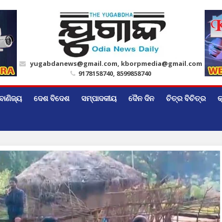
yugabdanews@gmail.com, kborpmedia@gmail.com
9178158740, 8599858740
ବାଣିଜ୍ୟ
ଦେଶ ବିଦେଶ
ସମ୍ପାଦକୀୟ
ଦୈନ ଦିନ
ଚିତ୍ର ବିଚିତ୍ର
କ