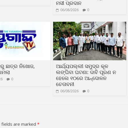
ମସୀ ପ୍ରଦାନ
06/08/2026
0
ରୁ ଛାତ୍ର ନିଖୋଜ,
ଆର୍ଯ୍ୟପଲ୍ଲୀ ସମୁଦ୍ର କୂଳ
ାମଲା
ଲଙ୍ଘିବା ଘଟଣା: ଦାବି ପୂରଣ ନ
ହେଲେ ୧୦ରେ ଆନ୍ଦୋଳନ
26
0
ଚେତାବନୀ
06/08/2026
0
 fields are marked
*