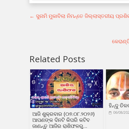
←
ସୁନାମି ମୁକାବିଲା ନିମନ୍ତେ ଜିଲ୍ଲାସ୍ତରୀୟ ପ୍ରଶି
କେରାଣ୍ଡ
Related Posts
ହିନ୍ଦୁ ତି
06/08/20
ଆଜି ଶୁକ୍ରବାର (୦୭.୦୮.୨୦୨୬)
ଆପଣଙ୍କ ଦିନଟି କିପରି କଟିବ
ଜାଣନ୍ତୁ ଆଜିର ରାଶିଫଳରୁ…