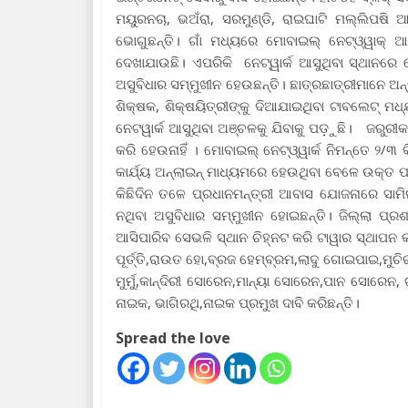
ମୟୁରନଚା, ଭଅଁରା, ସରମୁଣ୍ଡି, ରାଇଘାଟି ମଲ୍ଲିପଷି
ଭୋଗୁଛନ୍ତି। ଗାଁ ମଧ୍ୟରେ ମୋବାଇଲ୍ ନେଟ୍‌ଓ୍ୱାକ୍‌ 
ଦେଖାଯାଉଛି। ଏପରିକି ନେଟ୍‌ୱାର୍କ ଆସୁଥିବା ସ୍ଥାନର
ଅସୁବିଧାର ସମ୍ମୁଖୀନ ହେଉଛନ୍ତି। ଛାତ୍ରଛାତ୍ରୀମାନେ ଅନ୍
ଶିକ୍ଷକ, ଶିକ୍ଷୟିତ୍ରୀଙ୍କୁ ଦିଆଯାଇଥିବା ଟାବଲେଟ୍‌ ମଧ୍
ନେଟୱାର୍କ ଆସୁଥିବା ଅଞ୍ଚଳକୁ ଯିବାକୁ ପଡ଼ୁଛି। ଜରୁରୀ
କରି ହେଉନାହିଁ । ମୋବାଇଲ୍ ନେଟ୍‌ଓ୍ୱାର୍କ ନିମନ୍ତେ ୨/୩
କାର୍ଯ୍ୟ ଅନ୍‌ଲାଇନ୍ ମାଧ୍ୟମରେ ହେଉଥିବା ବେଳେ ଉକ୍ତ ପ
କିଛିଦିନ ତଳେ ପ୍ରଧାନମନ୍ତ୍ରୀ ଆବାସ ଯୋଜନାରେ ସା
ନଥିବା ଅସୁବିଧାର ସମ୍ମୁଖୀନ ହୋଇଛନ୍ତି। ଜିଲ୍ଲା ପ୍
ଆସିପାରିବ ସେଭଳି ସ୍ଥାନ ଚିହ୍ନଟ କରି ଟାୱାର ସ୍ଥାପନ କ
ପୂର୍ତ୍ତି,ରାଉତ ହୋ,ବ୍ରଜ ହେମ୍ବ୍ରମ,ଲାଦୁ ଗୋଇପାଇ,ମୁଚିରା
ମୁର୍ମୁ,କାନ୍ଦିରୀ ସୋରେନ,ମାନ୍ୟା ସୋରେନ,ପାନ ସୋରେନ, ଗୁରୁବାର
ନାଇକ, ଭାଗିରଥି,ନାଇକ ପ୍ରମୁଖ ଦାବି କରିଛନ୍ତି।
Spread the love