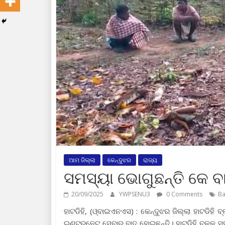
ଆମ ଜିଲ୍ଲା
କେନ୍ଦୁଝର
ରାଜ୍ୟ
ସମସ୍ୟା ଭୋଗୁଛନ୍ତି କେ ବ
20/09/2025
YWPSENU3
0 Comments
Ba
ହାଟଡିହି, (ଓ୍ବାଇଏନଏସ) : କେନ୍ଦୁଝର ଜିଲ୍ଲା ହାଟଡି
ଇଣ୍ଟରନେଟ୍ ସେବାରୁ ବାଦ ହୋଇଛନ୍ତି। ହାଟଡିହି ବ୍ଳକ୍ ସ