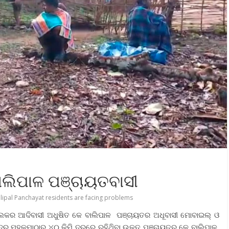
ାଲିପାଳ ପଞ୍ଚାୟତବାସୀ
lipal Panchayat residents are facing problems
ହି ବ୍ଲକର ଆଦିବାସୀ ଅଧୁଷିତ କେ ବାଲିପାଳ ପଞ୍ଚାୟତର ଅଧୂବାସୀ ମୋବାଇଲ୍ ଓ
ଦର ମହକୁମାଠାରୁ ୪୦ କିମି ଦୂରରେ ରହିଥ‌ିବା ଉକ୍ତ ପଞ୍ଚାୟତର କେ ବାଲିପାଳ,