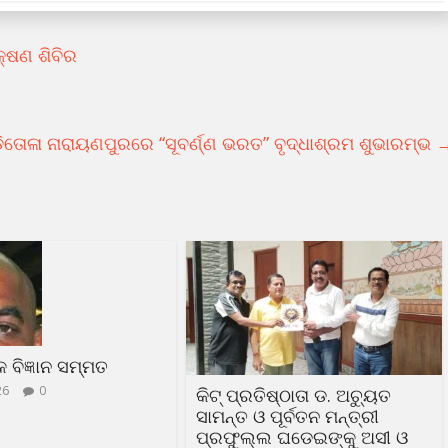
କ୍ଷଣ ଶିବିର
ିତୋଳା ନାରାୟଣପୁରରେ “ସୂବର୍ଣ୍ଣ ଭରତ” ବୃଦ୍ଧାଶ୍ରମ ଶୁଭାରମ୍ଭ
ଳକ ବିଜ୍ଞାନ ସମ୍ମତ
26
0
କିଟ୍ ପ୍ରତିଷ୍ଠାତା ଡ. ଅଚ୍ୟୁତ
ସାମନ୍ତ ଓ ପୂର୍ବତନ ମନ୍ତ୍ରୀ
ପ୍ରଫୁଲ୍ଲ ଘଡେଇଙ୍କୁ ଅସୀ ଓ