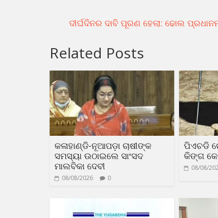
ଦୀର୍ଘଦିନର ଦାବି ପୂରଣ ହେଲା: ଢୋଲ ପ୍ରଧାନ
Related Posts
କଳାହାଣ୍ଡି-ନୂଆପଡ଼ା ଚାଷୀଙ୍କ
ପିଏଚଡି 
ସମସ୍ୟା ଉଠାଇଲେ ସାଂସଦ
କିଙ୍ଗ କୋ
ମାଲବିକା ଦେବୀ
08/08/20
08/08/2026
0