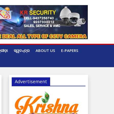
୍ରୀଡ଼ା
ସ୍ୱତନ୍ତ୍ର
ABOUT US
E-PAPERS
Advertisement