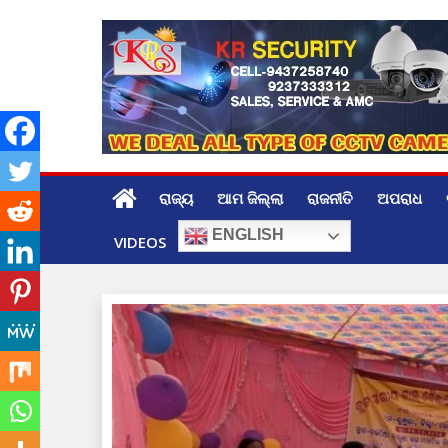
Skip
to
content
ରାଜ୍ୟ
ଆମ ଜିଲ୍ଲା
ରାଜନୀତି
ଅପରାଧ
ENGLISH
VIDEOS