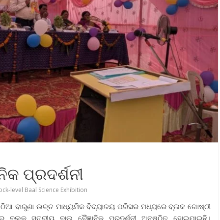
ିକ ପ୍ରଦର୍ଶନୀ
ock-level Baal Science Exhibition
ର ଚଉଠିଆ ବାରୁଣା ଉଚ୍ଚ ମାଧ୍ୟମିକ ବିଦ୍ୟାଳୟ ପରିସର ମଧ୍ୟରେ ବ୍ଲକ ଗୋଷ୍ଠୀ
େ ବ୍ଲକ ସ୍ତରୀୟ ବାଲ ବୈଜ୍ଞାନିକ ପ୍ରଦର୍ଶନୀ ଅନୁଷ୍ଠିତ ହୋଇଯାଇଛି।