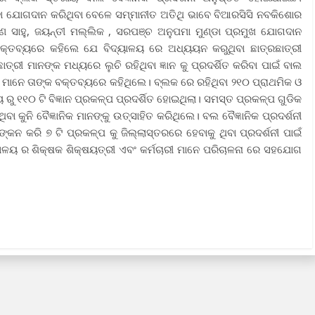
ଦ ଅଢା ଯୋଗଦାନ କରିଥିବା ବେଳେ ସମ୍ମାନୀତ ଅତିଥି ଭାବେ ବିଆରସିସି ନବକିଶୋର
ରଣ ସାହୁ, ଜୟନ୍ତୀ ମଲ୍ଲିକ , ସରପଞ୍ଚ ଅନୁପମା ମୁଣ୍ଡା ପ୍ରମୁଖ ଯୋଗଦାନ
ବକ୍ତବ୍ୟରେ କହିଲେ ଯେ ବିଦ୍ୟାଳୟ ରେ ଅଧ୍ୟୟନ କରୁଥିବା ଛାତ୍ରଛାତ୍ରୀ
ଛାତ୍ରୀ ମାନଙ୍କ ମଧ୍ୟରେ ଲୁଚି ରହିଥିବା ଜ୍ଞାନ କୁ ପ୍ରଦର୍ଶିତ କରିବା ପାଇଁ ବାଲ
ି ମାନେ ତାଙ୍କ ବକ୍ତବ୍ୟରେ କହିଥିଲେ। ବ୍ଲକ ରେ ରହିଥିବା ୨୧୦ ପ୍ରାଥମିକ ଓ
ରୁ ୧୧୦ ଟି ବିଜ୍ଞାନ ପ୍ରକଳ୍ପ ପ୍ରଦର୍ଶିତ ହୋଇଥିଲା। ସମସ୍ତ ପ୍ରକଳ୍ପ ଗୁଡିକ
ିବା କୁନି ବୈଜ୍ଞାନିକ ମାନଙ୍କୁ ଉତ୍ସାହିତ କରିଥିଲେ। ବଲ ବୈଜ୍ଞାନିକ ପ୍ରଦର୍ଶନୀ
ାଙ୍କନ କରି ୭ ଟି ପ୍ରକଳ୍ପ କୁ ଜିଲ୍ଲାସ୍ତରରେ ହେବାକୁ ଥିବା ପ୍ରଦର୍ଶନୀ ପାଇଁ
ଦ୍ୟାଳୟ ର ଶିକ୍ଷକ ଶିକ୍ଷୟତ୍ରୀ ଏବଂ କର୍ମଚାରୀ ମାନେ ପରିଚାଳନା ରେ ସହଯୋଗ