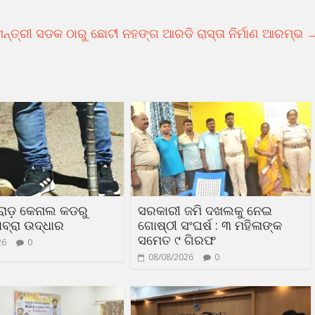
ମନ୍ତ୍ରୀ ସଡକ ଠାରୁ ଛୋଟୀ ନହଙ୍ଗ ଆରଡି ରାସ୍ତା ନିର୍ମାଣ ଆରମ୍ଭ
ରୋଡ଼ କେନାଲ କଡରୁ
ସରକାରୀ ଜମି ଦଖଲକୁ ନେଇ
ବ୍ରା ଉଦ୍ଧାର
ଗୋଷ୍ଠୀ ସଂଘର୍ଷ : ୩ ମହିଳାଙ୍କ
ସମେତ ୯ ଗିରଫ
26
0
08/08/2026
0