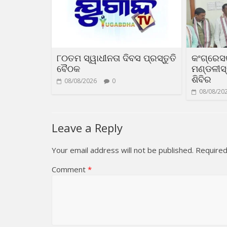
୮୦ତମ ସ୍ୱାଧୀନତା ଦିବସ ପ୍ରସ୍ତୁତି
କଂଗ୍ରେସର
ବୈଠକ
ମଣ୍ଡଳୀସ
ଶିବିର
08/08/2026
0
08/08/20
Leave a Reply
Your email address will not be published.
Required
Comment
*