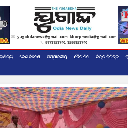
yugabdanews@gmail.com, kborpmedia@gmail.com
9178158740, 8599858740
ବାଣିଜ୍ୟ
ଦେଶ ବିଦେଶ
ସମ୍ପାଦକୀୟ
ଦୈନ ଦିନ
ଚିତ୍ର ବିଚିତ୍ର
କ