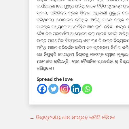
କାର୍ଯ୍ୟକ୍ରମରେ ମୁଖ୍ୟ ଅତିଥି ଭାବେ ବିଡ଼ିଓ ହୃଦାନନ୍
ସାମଲ, ଅତିରିକ୍ତ ବ୍ଲକ ଶିକ୍ଷା ଅଧିକାରୀ ମୁକୁନ୍ଦ ଚ
କରିଥିଲେ। ଯୋଗଦାନ କରିଥିବା ଅତିଥି ମାନେ ତାଙ୍କ 
ମାନଙ୍କ ମଧ୍ୟରେ ଅନ୍ତର୍ନିହିତ ଜ୍ଞାନ ଲୁଚି ରହିଛି। ଛାତ୍ର 
ବୈଜ୍ଞାନିକ ପ୍ରଦର୍ଶନୀ ଆୟୋଜନ କରା ଯାଇଛି ବୋଲି ଅତିଥ
ଉଚ୍ଚ ପ୍ରାଥମିକ ବିଦ୍ୟାଳୟ ଏବଂ ୩୫ ଟି ଉଚ୍ଚ ବିଦ୍ୟାଳୟ 
ଅତିଥି ମାନେ ପରିଦର୍ଶନ କରିବା ସହ ପ୍ରକ୍ଳପ ନିର୍ମାଣ କରିଥ
ରେ ନିଯୁକ୍ତି ହୋଇଥିବା ବିଚାରକୁ ମାନଙ୍କ ଦ୍ୱାରା ମୂଲ୍ୟ
ମନୋନୀତ କରିଛନ୍ତି। ବାଲ ବୈଜ୍ଞାନିକ ପ୍ରଦର୍ଶନୀ କୁ ବି
କରିଥିଲେ।
Spread the love
←
ଜିଲାସ୍ତରୀୟ ଧାନ ସଂଗ୍ରହ କମିଟି ବୈଠକ