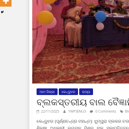
ଆମ ଜିଲ୍ଲା
କେନ୍ଦୁଝର
ରାଜ୍ୟ
ବ୍ଲକସ୍ତରୀୟ ବାଲ ବୈଜ୍ଞାନ
22/11/2025
YWPSENU3
0 Comments
Bl
କେନ୍ଦୁଝର (ପୂର୍ଣ୍ଣଚନ୍ଦ୍ର ମହାନ୍ତ): ଝୁମ୍ପୁରା ବ୍ଲକ
ଶିକ୍ଷା ଅଧିକାରୀ ଭଗବାନ ମିଶ୍ର ଙ୍କ ସଭାପତିତ୍ବର