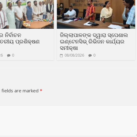
 ନିର୍ବାଚନ
ଜିଲ୍ଲାପାଳଙ୍କ ଦ୍ୱାରା ସ୍ପେଶାଲ
୍ତରୀୟ ପ୍ରଶିକ୍ଷଣ
ଇଣ୍ଟେନସିଭ୍ ରିଭିଜନ କାର୍ଯ୍ୟର
ସମୀକ୍ଷା
26
0
08/08/2026
0
 fields are marked
*