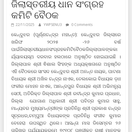
ଜିଲାସ୍ତରୀୟ ଧାନ ସଂଗ୍ରହ
କମିଟି ବୈଠକ
22/11/2025
YWPSENU3
0 Comments
କେନ୍ଦୁଝର (ପୂର୍ଣ୍ଣଚନ୍ଦ୍ର ମହାନ୍ତ): କେନ୍ଦୁଝର ଜିଲ୍ଲାରେ
ଖରିଫ‌ ୨୦୨୫ -୨୬ ବର୍ଷ
ପାଇଁଜିଲାସ୍ତରୀୟଧାନସଂଗ୍ରହକମିଟିବୈଠକଜିଲ୍ଲାପାଳଙ୍କକା
ର୍ଯ୍ୟାଳୟସ୍ଥ ଦରବାର ହଲଠାରେ ଅନୁଷ୍ଠିତ ହୋଇଯାଇଛି ।
ଜିଲ୍ଲାପାଳ ଶ୍ରୀ ଵିଶାଲ ସିଂହଙ୍କ ଅଧ୍ୟକ୍ଷତାରେ ଅନୁଷ୍ଠିତ
ଏହି ବୈଠକରେ ସାଂସଦ କେନ୍ଦୁଝର ଶ୍ରୀ ଅନନ୍ତ ନାୟକ, ପାଟଣା
ବିଧାୟକ ଶ୍ରୀ ଅଖିଳ ଚନ୍ଦ୍ର ନାଏକ, ତେଲକୋଇ ବିଧାୟକ ଡ଼ାଃ
ଫକୀର ମୋହନ ନାଏକ, ଆନନ୍ଦପୁର ବିଧାୟକ ଶ୍ରୀ ଅଭିମନ୍ୟୁ
ସେଠୀ, ଅତିରିକ୍ତ ଜିଲ୍ଲାପାଳ ଶ୍ରୀ ରବୀନ୍ଦ୍ର କୁମାର ପ୍ରଧାନ,
ଜିଲ୍ଲା ଯୋଗାଣ ଅଧିକାରୀ ଶ୍ରୀ ପବିତ୍ର କୁମାର ସାହୁ,
ମାନ୍ୟବର ମୁଖ୍ୟମନ୍ତ୍ରୀଙ୍କ ପ୍ରତିନିଧି ଶ୍ରୀ ପ୍ରକାଶ ଚନ୍ଦ୍ର
ସୂତ୍ରଧର,ଚମ୍ପୁଆ ବିଧାୟକଙ୍କ ପ୍ରତିନିଧି ସଂଜୀବ କୁମାର
ବେହେରା ଉପସ୍ଥିତ ଥିଲେ। ଆସନ୍ତା ମାସ ଡିସେମ୍ବର ୨୬
ତାରିଖରୁ ପର୍ଯ୍ୟାୟକ୍ରମେ ୭୯୧୦୮ ପଞ୍ଜୀକୃତ ଚାଷୀ ମାନଙ୍କ