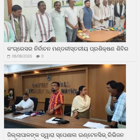
କଂଗ୍ରେସର ନିର୍ବାଚନ ମଣ୍ଡଳୀସ୍ତରୀୟ ପ୍ରଶିକ୍ଷଣ ଶିବିର
08/08/2026
0
ଜିଲ୍ଲାପାଳଙ୍କ ଦ୍ୱାରା ସ୍ପେଶାଲ ଇଣ୍ଟେନସିଭ୍ ରିଭିଜନ