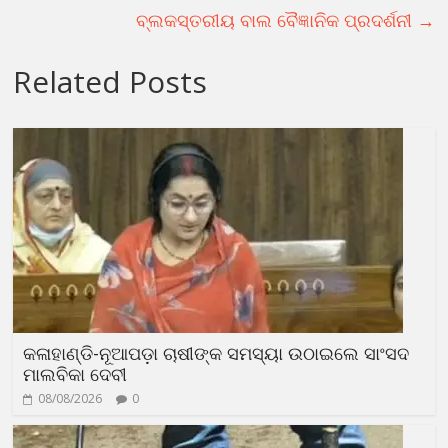
ବ୍ଲକସ୍ତରୀୟ ବାଲ ବୈଜ୍ଞାନିକ ପ୍ରଦର୍ଶନୀ
→
Related Posts
କଳାହାଣ୍ଡି-ନୂଆପଡ଼ା ଚାଷୀଙ୍କ ସମସ୍ୟା ଉଠାଇଲେ ସାଂସଦ
ମାଲବିକା ଦେବୀ
08/08/2026
0