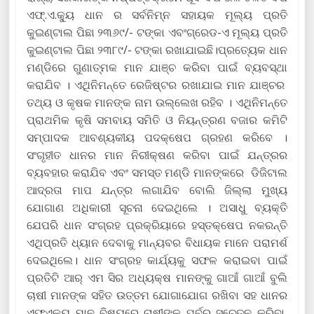
ଏଫ୍.ଏ.କ୍ୟୁ ଧାନ ର ସର୍ବନିମ୍ନ ସହାୟକ ମୂଲ୍ୟ ପ୍ରତି
କୁଇଣ୍ଟାଲ ପିଛା ୨୩୬୯/- ଟଙ୍କା ଏବଂଗ୍ରେଡ-ଏ ମୂଲ୍ୟ ପ୍ରତି
କୁଇଣ୍ଟାଲ ପିଛା ୨୩୮୯/- ଟଙ୍କା ରଖାଯାଇଛି।ପ୍ରତ୍ୟେକ ଧାନ
ମଣ୍ଡିରେ ଗୁଣାତ୍ମକ ମାନ ଯାଞ୍ଚ କରିବା ପାଇଁ ବ୍ୟବସ୍ଥା
କରାଯିବ । ଏଥିନିମନ୍ତେ ରେଜିଷ୍ଟର ରଖାଯାଇ ମାନ ଯାଞ୍ଚର
ତଥ୍ୟ ଓ କୃଷକ ମାନଙ୍କ ନାମ ଉଲ୍ଲେଖ ରହିବ । ଏଥିନିମନ୍ତେ
ପ୍ରାଥମିକ କୃଷି ସମବାୟ ସମିତି ଓ ନିୟନ୍ତ୍ରଣ ବଜାର କମିଟି
ସମ୍ପାଦକ ଆବଶ୍ୟକୀୟ ପଦକ୍ଷେପ ଗ୍ରହଣ କରିବେ ।
ସଂଗୃହୀତ ଧାନର ମାନ ନିରୀକ୍ଷଣ କରିବା ପାଇଁ ଯନ୍ତ୍ରର
ବ୍ୟବହାର କରାଯିବ ଏବଂ ସମସ୍ତ ମଣ୍ଡି ମାନଙ୍କରେ ଡିଜିଟାଲ
ଆଦ୍ରତା ମାପ ଯନ୍ତ୍ର ଲଗାଯିବ ବୋଲି ଜିଲ୍ଲା ମୁଖ୍ୟ
ଯୋଗାଣ ଅଧିକାରୀ ସୂଚନା ଦେଇଥିଲେ । ଅସାଧୁ ବ୍ୟକ୍ତି
ଯେପରି ଧାନ ସଂଗ୍ରହ ପ୍ରକ୍ରିୟାରେ ହସ୍ତକ୍ଷେପ ନକରନ୍ତି
ଏଥିପ୍ରତି ଧ୍ୟାନ ଦେବାକୁ ମାନ୍ୟବର ବିଧାୟକ ମାନେ ପରାମର୍ଶ
ଦେଇଥିଲେ। ଧାନ ସଂଗ୍ରହ କାର୍ଯ୍ୟକୁ ସଫଳ କରାଇବା ପାଇଁ
ପ୍ରତିଟି ଆର୍ ଏମ ସିର ଅଧ୍ୟକ୍ଷ ମାନଙ୍କୁ ଗାଆଁ ଗାଆଁ ବୁଲି
ଚାଷୀ ମାନଙ୍କ ସହିତ ଉତ୍ତମ ଯୋଗାଯୋଗ ରଖିବା ସହ ଧାନର
ଏଫଏକ୍ୟୁ ମାନ ବିଷୟରେ ଚାଷୀଙ୍କୁ ପୂର୍ବରୁ ସଚେତନ କରିବା,