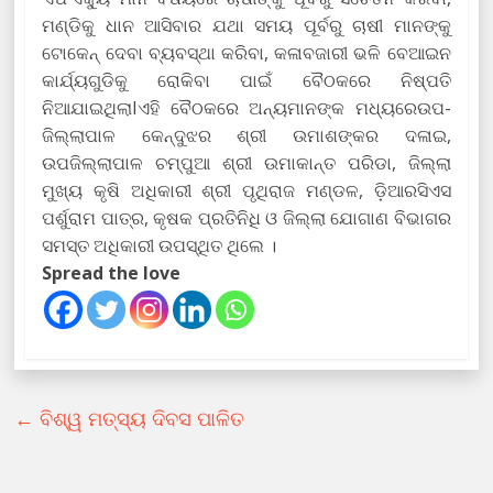
ମଣ୍ଡିକୁ ଧାନ ଆସିବାର ଯଥା ସମୟ ପୂର୍ବରୁ ଚାଷୀ ମାନଙ୍କୁ
ଟୋକେନ୍ ଦେବା ବ୍ୟବସ୍ଥା କରିବା, କଳାବଜାରୀ ଭଳି ବେଆଇନ
କାର୍ଯ୍ୟଗୁଡିକୁ ରୋକିବା ପାଇଁ ବୈଠକରେ ନିଷ୍ପତି
ନିଆଯାଇଥିଲାIଏହି ବୈଠକରେ ଅନ୍ୟମାନଙ୍କ ମଧ୍ୟରେଉପ-
ଜିଲ୍ଲାପାଳ କେନ୍ଦୁଝର ଶ୍ରୀ ଉମାଶଙ୍କର ଦଳାଇ,
ଉପଜିଲ୍ଲାପାଳ ଚମ୍ପୁଆ ଶ୍ରୀ ଉମାକାନ୍ତ ପରିଡା, ଜିଲ୍ଲା
ମୁଖ୍ୟ କୃଷି ଅଧିକାରୀ ଶ୍ରୀ ପୃଥିରାଜ ମଣ୍ଡଳ, ଡ଼ିଆରସିଏସ
ପର୍ଶୁରାମ ପାତ୍ର, କୃଷକ ପ୍ରତିନିଧି ଓ ଜିଲ୍ଲା ଯୋଗାଣ ବିଭାଗର
ସମସ୍ତ ଅଧିକାରୀ ଉପସ୍ଥିତ ଥିଲେ ।
Spread the love
←
ବିଶ୍ୱ ମତ୍ସ୍ୟ ଦିବସ ପାଳିତ