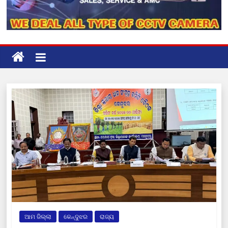
ଆମ ଜିଲ୍ଲା
କେନ୍ଦୁଝର
ରାଜ୍ୟ