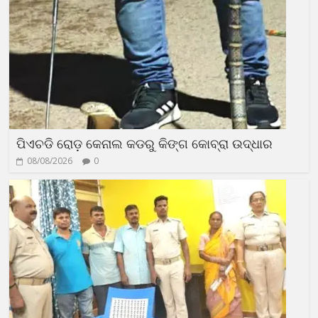
ପିଏଚଡି ରୋଡ଼ କେନାଲ କଡରୁ କିଙ୍ଗ କୋବ୍ରା ଉଦ୍ଧାର
08/08/2026
0