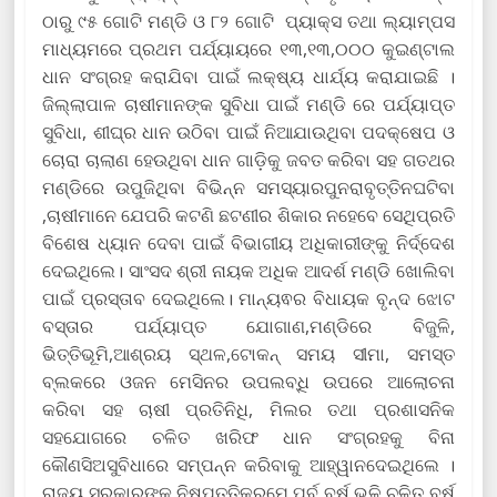
ଠାରୁ ୯୫ ଗୋଟି ମଣ୍ଡି ଓ ୮୨ ଗୋଟି ପ୍ୟାକ୍ସ ତଥା ଲ୍ୟାମ୍ପସ
ମାଧ୍ୟମରେ ପ୍ରଥମ ପର୍ଯ୍ୟାୟରେ ୧୩,୧୩,୦୦୦ କୁଇଣ୍ଟାଲ
ଧାନ ସଂଗ୍ରହ କରାଯିବା ପାଇଁ ଲକ୍ଷ୍ୟ ଧାର୍ଯ୍ୟ କରାଯାଇଛି ।
ଜିଲ୍ଲାପାଳ ଚାଷୀମାନଙ୍କ ସୁବିଧା ପାଇଁ ମଣ୍ଡି ରେ ପର୍ଯ୍ୟାପ୍ତ
ସୁବିଧା, ଶୀଘ୍ର ଧାନ ଉଠିବା ପାଇଁ ନିଆଯାଉଥିବା ପଦକ୍ଷେପ ଓ
ଚୋରା ଚାଲାଣ ହେଉଥିବା ଧାନ ଗାଡ଼ିକୁ ଜବତ କରିବା ସହ ଗତଥର
ମଣ୍ଡିରେ ଉପୁଜିଥିବା ବିଭିନ୍ନ ସମସ୍ୟାରପୁନରାବୃତ୍ତିନଘଟିବା
,ଚାଷୀମାନେ ଯେପରି କଟଣି ଛଟଣୀର ଶିକାର ନହେବେ ସେଥିପ୍ରତି
ବିଶେଷ ଧ୍ୟାନ ଦେବା ପାଇଁ ବିଭାଗୀୟ ଅଧିକାରୀଙ୍କୁ ନିର୍ଦ୍ଦେଶ
ଦେଇଥିଲେ। ସାଂସଦ ଶ୍ରୀ ନାୟକ ଅଧିକ ଆଦର୍ଶ ମଣ୍ଡି ଖୋଲିବା
ପାଇଁ ପ୍ରସ୍ତାବ ଦେଇଥିଲେ। ମାନ୍ୟଵର ବିଧାୟକ ବୃନ୍ଦ ଝୋଟ
ବସ୍ତାର ପର୍ଯ୍ୟାପ୍ତ ଯୋଗାଣ,ମଣ୍ଡିରେ ବିଜୁଳି,
ଭିତ୍ତିଭୂମି,ଆଶ୍ରୟ ସ୍ଥଳ,ଟୋକନ୍ ସମୟ ସୀମା, ସମସ୍ତ
ବ୍ଲକରେ ଓଜନ ମେସିନର ଉପଲବ୍ଧି ଉପରେ ଆଲୋଚନା
କରିବା ସହ ଚାଷୀ ପ୍ରତିନିଧି, ମିଲର ତଥା ପ୍ରଶାସନିକ
ସହଯୋଗରେ ଚଳିତ ଖରିଫ ଧାନ ସଂଗ୍ରହକୁ ବିନା
କୌଣସିଅସୁବିଧାରେ ସମ୍ପନ୍ନ କରିବାକୁ ଆହ୍ୱାନଦେଇଥିଲେ ।
ରାଜ୍ୟ ସରକାରଙ୍କ ନିଷ୍ପତ୍ତିକ୍ରମେ ପୂର୍ବ ବର୍ଷ ଭଳି ଚଳିତ ବର୍ଷ