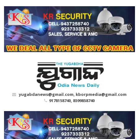
Skip
to
content
yugabdanews@gmail.com, kborpmedia@gmail.com
9178158740, 8599858740