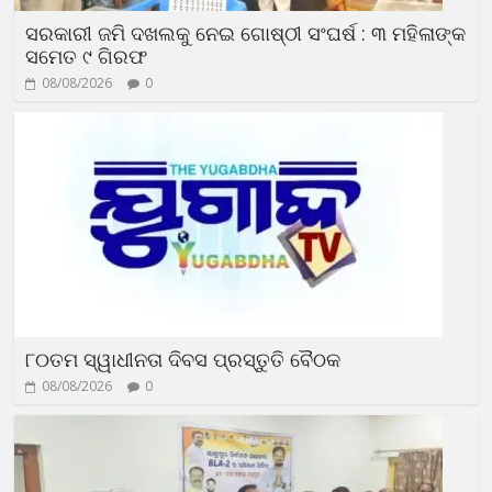
ସରକାରୀ ଜମି ଦଖଲକୁ ନେଇ ଗୋଷ୍ଠୀ ସଂଘର୍ଷ : ୩ ମହିଳାଙ୍କ
ସମେତ ୯ ଗିରଫ
08/08/2026
0
୮୦ତମ ସ୍ୱାଧୀନତା ଦିବସ ପ୍ରସ୍ତୁତି ବୈଠକ
08/08/2026
0