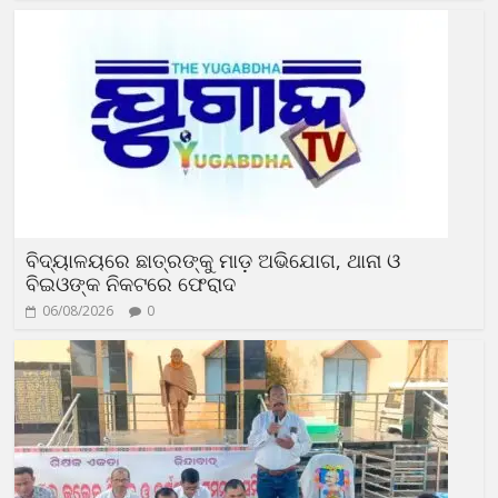
ବିଦ୍ୟାଳୟରେ ଛାତ୍ରଙ୍କୁ ମାଡ଼ ଅଭିଯୋଗ, ଥାନା ଓ
ବିଇଓଙ୍କ ନିକଟରେ ଫେରାଦ
06/08/2026
0