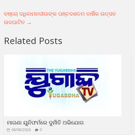
ବଞ୍ଚୋ ଦଧିବାମନଜୀଉଙ୍କ ପଞ୍ଚଦଶତମ ବାର୍ଷିକ ଉତ୍ସବ
ଉଦଘାଟିତ
→
Related Posts
ମାଗଣା ୟୁନିଫର୍ମରେ ଦୁର୍ନୀତି ଅଭିଯୋଗ
06/08/2026
0