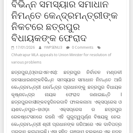
ବିଭିନ୍ନ ସମସ୍ୟାର ସମାଧାନ
ନିମନ୍ତେ କେନ୍ଦ୍ରମନ୍ତ୍ରୀଙ୍କ
ନିକଟରେ ଛତ୍ରପୁର
ବିଧାୟକଙ୍କ ଫେରାଦ
17/01/2026
YWPSENU3
0 Comments
Chhatrapur MLA appeals to Union Minister for resolution of
various problems
ଛତ୍ରପୁର,(ଓ୍ବାଇଏନଏସ): ଛତ୍ରପୁର ନିର୍ବାଚନ ମଣ୍ଡଳୀ
ଜନସାଧାରଣଙ୍କବିଭିନ୍ନ ସମସ୍ୟାର ସମାଧାନ ନିମନ୍ତେ ଆଜି
କେନ୍ଦ୍ରମନ୍ତ୍ରୀ ଧର୍ମେନ୍ଦ୍ର ପ୍ରଧାନଙ୍କୁ ଛତ୍ରପୁର ବିଧାୟକ
କୃଷ୍ଣଚନ୍ଦ୍ର ନାୟକ ଫେରାଦ ଜଣାଇଛନ୍ତି l
ଛତ୍ରପୁରବାସୀଙ୍କବହୁଦିନରଦାବି ଫାଲକନାମା ଏକ୍ସପ୍ରେସ ଓ
ୟଶବନ୍ତପୁର–ହାଓଡ଼ା ଏକ୍ସପ୍ରେସ ର ଛତ୍ରପୁର
ରେଳଷ୍ଟେସନରେ ରହଣି ଏହି ଗୁରୁତ୍ୱପୂର୍ଣ୍ଣ ବିଷୟକୁ ନେଇ
କେନ୍ଦ୍ରମନ୍ତ୍ରୀ ଶ୍ରୀ ପ୍ରଧାନଙ୍କ ଜରିଆରେ ଏକ ଦାବିପତ୍ର
ପ୍ରଦାନ କରାଯାଇଛି। ଏହା ସହିତ ଗଞ୍ଜାମ ବ୍ଲକରେ ଏକ ନୂତନ