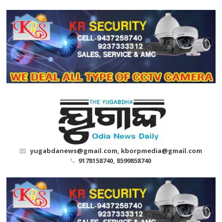
Skip
to
content
yugabdanews@gmail.com, kborpmedia@gmail.com
9178158740, 8599858740