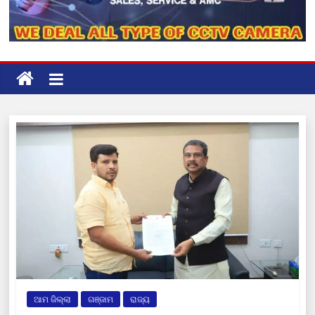
ଆମ ଜିଲ୍ଲା
ଗଞ୍ଜାମ
ରାଜ୍ୟ