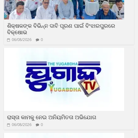
ଶିକ୍ଷକଙ୍କ ବିଭିନ୍ନ ଦାବି ପୂରଣ ପାଇଁ ବିଂଝାରପୁରରେ
ବିକ୍ଷୋଭ
06/08/2026
0
ରାସ୍ତା କାମକୁ ନେଇ ଅନିୟମିତତା ଅଭିଯୋଗ
06/08/2026
0