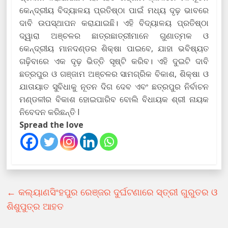
କେନ୍ଦ୍ରୀୟ ବିଦ୍ୟାଳୟ ପ୍ରତିଷ୍ଠା ପାଇଁ ମଧ୍ୟ ଦୃଢ଼ ଭାବରେ
ଦାବି ଉପସ୍ଥାପନ କରାଯାଇଛି। ଏହି ବିଦ୍ୟାଳୟ ପ୍ରତିଷ୍ଠା
ଦ୍ୱାରା ଅଞ୍ଚଳର ଛାତ୍ରଛାତ୍ରୀମାନେ ଗୁଣାତ୍ମକ ଓ
କେନ୍ଦ୍ରୀୟ ମାନଦଣ୍ଡର ଶିକ୍ଷା ପାଇବେ, ଯାହା ଭବିଷ୍ୟତ
ଗଢ଼ିବାରେ ଏକ ଦୃଢ଼ ଭିତ୍ତି ସୃଷ୍ଟି କରିବ। ଏହି ଦୁଇଟି ଦାବି
ଛତ୍ରପୁର ଓ ଗଞ୍ଜାମ ଅଞ୍ଚଳର ସାମଗ୍ରିକ ବିକାଶ, ଶିକ୍ଷା ଓ
ଯାତାୟାତ ସୁବିଧାକୁ ନୂତନ ଦିଗ ଦେବ ଏବଂ ଛତ୍ରପୁର ନିର୍ବାଚନ
ମଣ୍ଡଳୀର ବିକାଶ ହୋଇପାରିବ ବୋଲି ବିଧାୟକ ଶ୍ରୀ ନାୟକ
ନିବେଦନ କରିଛନ୍ତି l
Spread the love
←
କଲ୍ୟାଣସିଂହପୁର ରେଞ୍ଜର ଦୁର୍ଘଟଣାରେ ସ୍ତ୍ରୀ ଗୁରୁତର ଓ
ଶିଶୁପୁତ୍ର ଆହତ