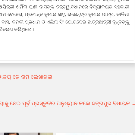
ୟିତ୍ରୀ ଶର୍ମିଳା ରାଣୀ ଦାସଙ୍କ ତତ୍ତ୍ୱାବଧାନରେ ବିଦ୍ୟାଳୟର ସହକାରୀ
ଦାମ ବେହେରା, ପ୍ରଶାନ୍ତ କୁମାର ସାହୁ, ରାଜେନ୍ଦ୍ର କୁମାର ପାତ୍ର, କାଳିଆ
୍ୱିନୀ ଦାସ, କନକୀ ପ୍ରଧାନ ଓ ଏଲିନା ସିଂ ଯୋଗଦେଇ ଛାତ୍ରଛାତ୍ରୀ ବୃନ୍ଦଙ୍କୁ
 ବିତରଣ କରିଥିଲେ।
ଦ୍ୟାଳୟ ରେ ନାମ ଲେଖାଗଲା
ୟାକୁ ନେଇ ପୂର୍ବ ପ୍ରସ୍ତୁତିର ଅନୁଧ୍ୟାନ କଲେ ଛତ୍ରପୁର ବିଧାୟକ