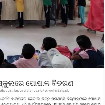
.ସ୍କୁଲରେ ପୋଷାକ ବିତରଣ
othes distribution at the nodal UP school in Balipada
 ଅନ୍ତର୍ଗତ ବାଲିପଦର ନୋଡାଲ ଉଚ୍ଚ ପ୍ରାଥମିକ ବିଦ୍ୟାଳୟରେ ପୋଷାକ
 ହୋଇଯାଇଛି। ଏହି କାର୍ଯ୍ୟକ୍ରମରେ ଏସଏମସି ସଭାପତି ସଞ୍ଜୟ କୁମାର