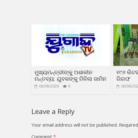
ମୁଖ୍ୟମନ୍ତ୍ରୀଙ୍କୁ ଅଶାଳୀନ
୧୯୬ ଲିଟ
ମନ୍ତବ୍ୟ: ଯୁବକଙ୍କୁ ମିଳିଲା ଜାମିନ
ଗିରଫ
06/08/2026
0
06/08/20
Leave a Reply
Your email address will not be published.
Required
Comment
*