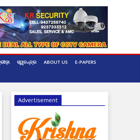
୍ରୀଡ଼ା
ସ୍ୱତନ୍ତ୍ର
ABOUT US
E-PAPERS
Advertisement