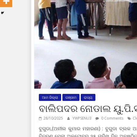
ଆମ ଜିଲ୍ଲା
ଗଞ୍ଜାମ
ରାଜ୍ୟ
ବାଲିପଦର ନୋଡାଲ ୟୁ.ପି
28/10/2025
YWPSENU3
0 Comments
Cl
ବୁଗୁଡା,(ଅନୀଲ କୁମାର ମହାରଣା) : ବୁଗୁଡା ବ୍ଲକ
ବିତରଣ ମେଳା ଅକ୍ଟୋବର ୨୫ ତାରିଖ ଦିନ ଅନୁଷ୍ଠିତ