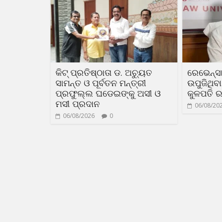
କିଟ୍ ପ୍ରତିଷ୍ଠାତା ଡ. ଅଚ୍ୟୁତ
ରେଭେନ୍ସା
ସାମନ୍ତ ଓ ପୂର୍ବତନ ମନ୍ତ୍ରୀ
ଉପୁଜିଥିବ
ପ୍ରଫୁଲ୍ଲ ଘଡେଇଙ୍କୁ ଅସୀ ଓ
କୁଳପତି ର
ମସୀ ପ୍ରଦାନ
06/08/20
06/08/2026
0