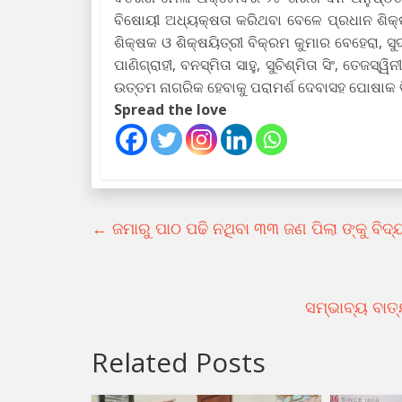
ବିଷୋୟୀ ଅଧ୍ୟକ୍ଷତା କରିଥବା ବେଳେ ପ୍ରଧାନ ଶିକ୍ଷ
ଶିକ୍ଷକ ଓ ଶିକ୍ଷୟିତ୍ରୀ ବିକ୍ରମ କୁମାର ବେହେରା, ସୁ
ପାଣିଗ୍ରାହୀ, ବନସ୍ମିତା ସାହୁ, ସୁଚିଶ୍ମିତା ସିଂ, ତେଜସ
ଉତ୍ତମ ନାଗରିକ ହେବାକୁ ପରାମର୍ଶ ଦେବାସହ ପୋଷାକ
Spread the love
←
ଜମାରୁ ପାଠ ପଢି ନଥିବା ୩୩ ଜଣ ପିଲା ଙ୍କୁ ବି
ସମ୍ଭାବ୍ୟ ବାତ୍
Related Posts