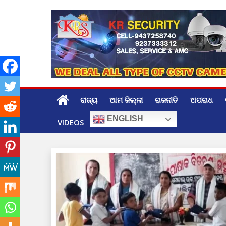
Skip
to
content
ରାଜ୍ୟ
ଆମ ଜିଲ୍ଲା
ରାଜନୀତି
ଅପରାଧ
ENGLISH
VIDEOS