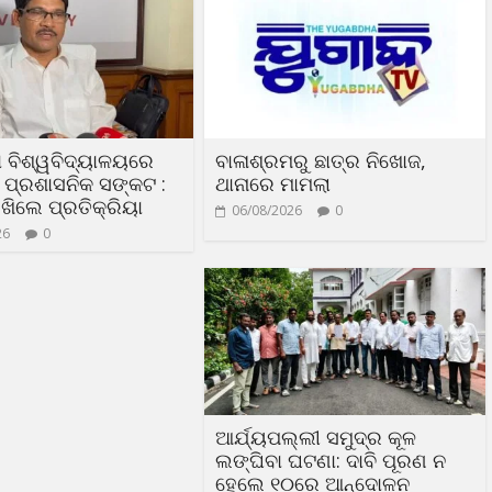
 ବିଶ୍ୱବିଦ୍ୟାଳୟରେ
ବାଳାଶ୍ରମରୁ ଛାତ୍ର ନିଖୋଜ,
ା ପ୍ରଶାସନିକ ସଙ୍କଟ :
ଥାନାରେ ମାମଲା
ଖିଲେ ପ୍ରତିକ୍ରିୟା
06/08/2026
0
26
0
ଆର୍ଯ୍ୟପଲ୍ଲୀ ସମୁଦ୍ର କୂଳ
ଲଙ୍ଘିବା ଘଟଣା: ଦାବି ପୂରଣ ନ
ହେଲେ ୧୦ରେ ଆନ୍ଦୋଳନ