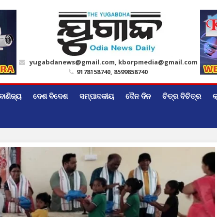
yugabdanews@gmail.com, kborpmedia@gmail.com
9178158740, 8599858740
ବାଣିଜ୍ୟ
ଦେଶ ବିଦେଶ
ସମ୍ପାଦକୀୟ
ଦୈନ ଦିନ
ଚିତ୍ର ବିଚିତ୍ର
କ