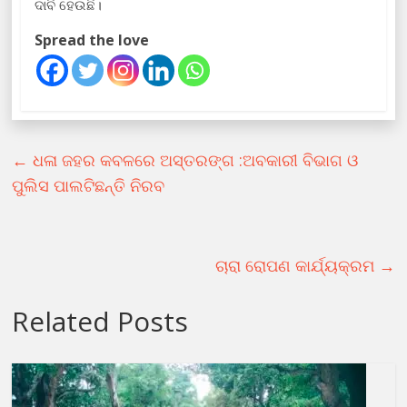
ଦାବି ହେଉଛି।
Spread the love
←
ଧଳା ଜହର କବଳରେ ଅସ୍ତରଙ୍ଗ :ଅବକାରୀ ବିଭାଗ ଓ
ପୁଲିସ ପାଲଟିଛନ୍ତି ନିରବ
ଚାରା ରୋପଣ କାର୍ଯ୍ୟକ୍ରମ
→
Related Posts