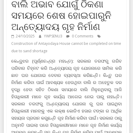
ବାଲି ଅଭାବ ଯୋଗୁଁ ଠିକଣା
ସମୟରେ ଶେଷ ହୋଇପାରୁନି
ଅନ୍ତ୍ୟୋଦୟ ଗୃହ ନିର୍ମାଣ
24/10/2025
YWPSENU3
0 Comments
Construction of Antayodaya House cannot be completed on time
due to sand shortage
କେନ୍ଦୁଝର (ପୂର୍ଣ୍ଣଚନ୍ଦ୍ର ମହାନ୍ତ): ସରକାର ତରଫରୁ ଗରିବ
ପରିବାର ଚିହ୍ନଟ କରି ଅନ୍ତ୍ୟୋଦୟ ଗୃହ ଯୋଜନାରେ ସାମିଲ କରି
ଛାତ ଘର ଯୋଗାଇ ଦେବାର ବ୍ୟବସ୍ଥା କରିଛନ୍ତି। କିନ୍ତୁ ଘର
ନିର୍ମାଣ କରିବା ପାଇଁ ଆବଶ୍ୟକ ହେଉଥିବା ବାଲି ର ଅହେତୁକ ଦର
ବୃଦ୍ଧି ହେବା ସହିତ ଠିକଣା ସମୟରେ ବାଲି ମିଳୁନଥିବାରୁ ଆଜି
ହିତାଧିକାରୀ ମାନେ ଗୃହ କାର୍ଯ୍ୟ ଆଗେଇ ନେଇ ପାରୁ ନାହାନ୍ତି।
ସରକାର ତରଫରୁ ଅନ୍ତ୍ୟୋଦୟ ଯୋଜନା ରୁ ଘର ପାଇଥିବା
ହିତାଧିକାରୀ ମାନଙ୍କୁ ଏକ ଲକ୍ଷ କୋଡିଏ ହଜାର ଟଙ୍କା ର ଆର୍ଥିକ
ସହାୟତା ପ୍ରଦାନ କରୁଛନ୍ତି ଗୃହ ନିର୍ମାଣ କରିବା ପାଇଁ। ସରକାର ଠାରୁ
ଅନୁମତି ପାଇଲା ପରେ ହିତାଧିକାରୀମାନେ ମାନେ ଗୃହ ନିର୍ମାଣ କାର୍ଯ୍ୟ
ଆରମ୍ଭ କରୁଛନ୍ତି ସତ କିନ୍ତୁ ଗୃହ ନିର୍ମାଣ କରିବା ପାଇଁ ଆବଶ୍ୟକ