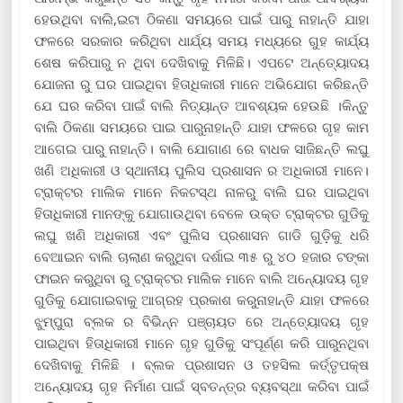
ହେଉଥିବା ବାଲି,ଇଟା ଠିକଣା ସମୟରେ ପାଇଁ ପାରୁ ନାହାନ୍ତି ଯାହା
ଫଳରେ ସରକାର କରିଥିବା ଧାର୍ଯ୍ୟ ସମୟ ମଧ୍ୟରେ ଗୁହ କାର୍ଯ୍ୟ
ଶେଷ କରିପାରୁ ନ ଥିବା ଦେଖିବାକୁ ମିଳିଛି। ଏପଟେ ଅନ୍ତ୍ୟୋଦୟ
ଯୋଜନା ରୁ ଘର ପାଇଥିବା ହିତାଧିକାରୀ ମାନେ ଅଭିଯୋଗ କରିଛନ୍ତି
ଯେ ଘର କରିବା ପାଇଁ ବାଲି ନିତ୍ୟାନ୍ତ ଆବଶ୍ୟକ ହେଉଛି ।କିନ୍ତୁ
ବାଲି ଠିକଣା ସମୟରେ ପାଇ ପାରୁନାହାନ୍ତି ଯାହା ଫଳରେ ଗୃହ କାମ
ଆଗେଇ ପାରୁ ନାହାନ୍ତି। ବାଲି ଯୋଗାଣ ରେ ବାଧକ ସାଜିଛନ୍ତି ଲଘୁ
ଖଣି ଅଧିକାରୀ ଓ ସ୍ଥାନୀୟ ପୁଲିସ ପ୍ରଶାସନ ର ଅଧିକାରୀ ମାନେ।
ଟ୍ରାକ୍ଟର ମାଲିକ ମାନେ ନିକଟସ୍ଥ ନାଳରୁ ବାଲି ଘର ପାଇଥିବା
ହିତାଧିକାରୀ ମାନଙ୍କୁ ଯୋଗାଉଥିବା ବେଳେ ଉକ୍ତ ଟ୍ରାକ୍ଟର ଗୁଡିକୁ
ଲଘୁ ଖଣି ଅଧିକାରୀ ଏବଂ ପୁଲିସ ପ୍ରଶାସନ ଗାଡି ଗୁଡ଼ିକୁ ଧରି
ବେଆଇନ ବାଲି ଚାଲାଣ କରୁଥିବା ଦର୍ଶାଇ ୩୫ ରୁ ୪୦ ହଜାର ଟଙ୍କା
ଫାଇନ କରୁଥିବା ରୁ ଟ୍ରାକ୍ଟର ମାଲିକ ମାନେ ବାଲି ଅନ୍ୟୋଦୟ ଗୃହ
ଗୁଡିକୁ ଯୋଗାଇବାକୁ ଆଗ୍ରହ ପ୍ରକାଶ କରୁନାହାନ୍ତି ଯାହା ଫଳରେ
ଝୁମ୍ପୁରା ବ୍ଲକ ର ବିଭିନ୍ନ ପଞ୍ଚାୟତ ରେ ଅନ୍ତ୍ୟୋଦୟ ଗୃହ
ପାଇଥିବା ହିତାଧିକାରୀ ମାନେ ଗୃହ ଗୁଡିକୁ ସଂପୂର୍ଣ୍ଣ କରି ପାରୁନଥିବା
ଦେଖିବାକୁ ମିଳିଛି । ବ୍ଲକ ପ୍ରଶାସନ ଓ ତହସିଲ କର୍ତ୍ତୃପକ୍ଷ
ଅନ୍ୟୋଦୟ ଗୃହ ନିର୍ମାଣ ପାଇଁ ସ୍ବତନ୍ତ୍ର ବ୍ୟବସ୍ଥା କରିବା ପାଇଁ