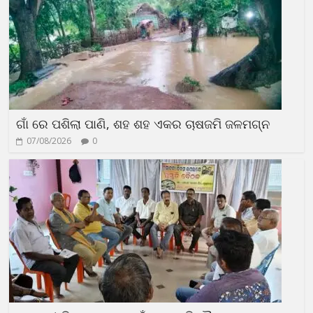
ଗାଁ ରେ ପଶିଲା ପାଣି, ଶହ ଶହ ଏକର ଚାଷଜମି ଜଳମଗ୍ନ
07/08/2026
0