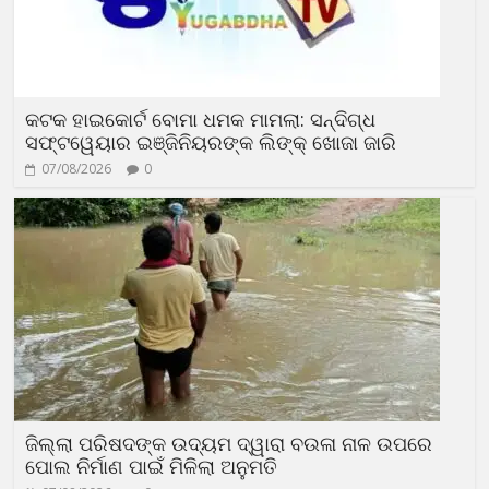
କଟକ ହାଇକୋର୍ଟ ବୋମା ଧମକ ମାମଲା: ସନ୍ଦିଗ୍ଧ
ସଫ୍ଟୱେୟାର ଇଞ୍ଜିନିୟରଙ୍କ ଲିଙ୍କ୍ ଖୋଜା ଜାରି
07/08/2026
0
ଜିଲ୍ଲା ପରିଷଦଙ୍କ ଉଦ୍ୟମ ଦ୍ୱାରା ବଉଳା ନାଳ ଉପରେ
ପୋଲ ନିର୍ମାଣ ପାଇଁ ମିଳିଲା ଅନୁମତି