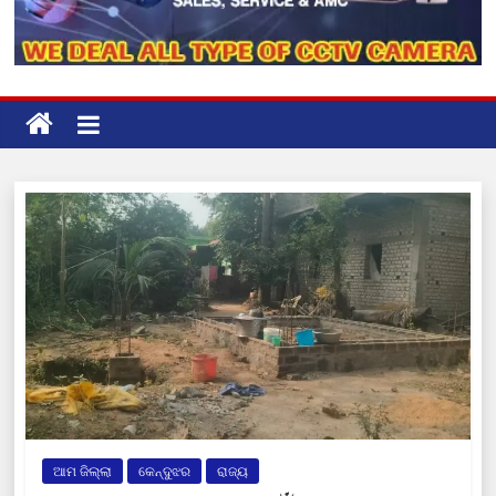
ଆମ ଜିଲ୍ଲା
କେନ୍ଦୁଝର
ରାଜ୍ୟ