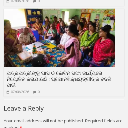
07/08/2026
0
ଛାତ୍ରଛାତ୍ରୀଙ୍କୁ ଘାସ ଓ ଲେଟିନ ସଫା କାର୍ଯ୍ୟରେ
ନିୟୋଜିତ କରାଯାଉଛି : ପ୍ରଧାନଶିକ୍ଷୟତ୍ରୀଙ୍କ ବଦଳି
ଦାବୀ
07/08/2026
0
Leave a Reply
Your email address will not be published.
Required fields are
marked
*