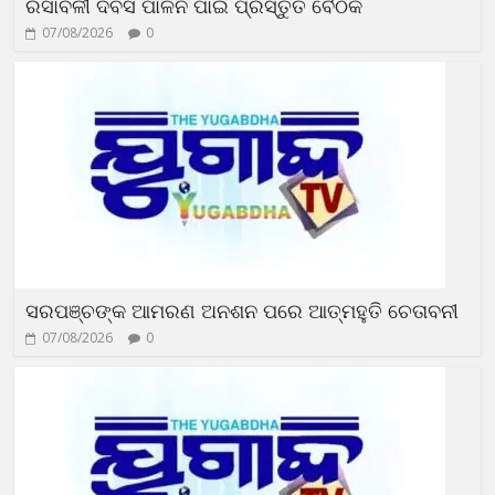
ରସାବଳୀ ଦିବସ ପାଳନ ପାଇଁ ପ୍ରସ୍ତୁତି ବୈଠକ
07/08/2026
0
ସରପଞ୍ଚଙ୍କ ଆମରଣ ଅନଶନ ପରେ ଆତ୍ମହୁତି ଚେତାବନୀ
07/08/2026
0