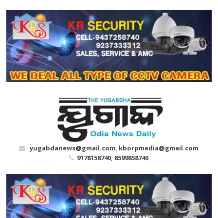
Skip
to
content
yugabdanews@gmail.com, kborpmedia@gmail.com
9178158740, 8599858740