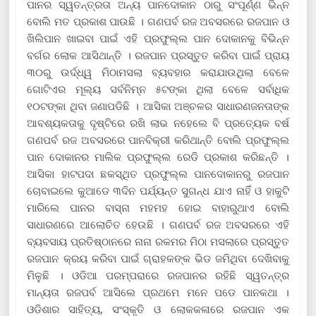
ପାନର ସ୍ୱତନ୍ତ୍ରତା ଅନ୍ୟ ପାନଦୋକାନ ଠାରୁ ସଂପୂର୍ଣ୍ଣ ଭିନ୍ନ
ବୋଲି ମତ ପ୍ରକାଶ ପାଉଛି । ଗଣପର୍ବ ରଜ ଅବସରରେ ରଜପାନ ଓ
ଖିଲିପାନ ଖାଇବା ପାଇଁ ଏହି ପ୍ରଫୁଲ୍ଲ ପାନ ଦୋକାନକୁ ବିଭିନ୍ନ
ବର୍ଗର ଲୋକ ଆସିଥାନ୍ତି । ରଜପାନ ପ୍ରସ୍ତୁତ କରିବା ପାଇଁ ପ୍ରାୟ
୩୦ରୁ ଉର୍ଦ୍ଧ୍ୱ ମିଠାମସଲା ବ୍ୟବହାର କରାଯାଉଥିଲା ବେଳେ
ଗୋଟିଏର ମୂଲ୍ୟ ସର୍ବନିମ୍ନ ୫ଟଙ୍କା ଥିଲା ବେଳେ ସର୍ବାଧିକ
୧୦ଟଙ୍କା ଥିବା ଜଣାପଡିଛି । ଆସିକା ଅଞ୍ଚଳର ସାଧାରଣଜନତାଙ୍କ
ଆବଶ୍ୟକତାକୁ ଦୃଷ୍ଟିରେ ରଖି ଲାଭ ନହେଲେ ବି ପ୍ରତ୍ୟେକ ବର୍ଷ
ଗଣପର୍ବ ରଜ ଅବସରରେ ପାନବିକ୍ରୀ କରିଥାନ୍ତି ବୋଲି ପ୍ରଫୁଲ୍ଲ
ପାନ ଦୋକାନର ମାଲିକ ପ୍ରଫୁଲ୍ଲ ରେଡି ପ୍ରକାଶ କରିଛନ୍ତି ।
ଆସିକା ହାଟପଦା ଛକସ୍ଥିତ ପ୍ରଫୁଲ୍ଲ ପାନଦୋକାନରୁ ରଜପାନ
ଚୋବାଇଲେ କୁଆଡେ ୩ଦିନ ପର୍ଯ୍ୟନ୍ତ ସୁଗନ୍ଧ ଯାଏ ନାହିଁ ଓ ହାକୁଟି
ମାରିଲେ ପାନର ବାସ୍ନା ମହମହ ହୋଇ ବାହାରୁଥାଏ ବୋଲି
ସାଧାରଣରେ ଆଲୋଚିତ ହେଉଛି । ଗଣପର୍ବ ରଜ ଅବସରରେ ଏହି
ବ୍ୟବସାୟ ପ୍ରତିଷ୍ଠାନରେ ନାନା ରକମର ମିଠା ମସଲାରେ ପ୍ରସ୍ତୁତ
ରଜପାନ କ୍ରୟ କରିବା ପାଇଁ ଗ୍ରାହକଙ୍କ ଭିଡ ଜମିଥିବା ଦେଖିବାକୁ
ମିଳୁଛି । ଓଡିଆ ପରମ୍ପରାରେ ରଜପାନର ରହିଛି ସ୍ୱତନ୍ତ୍ର
ମାନ୍ୟତା ରଜପର୍ବ ଆସିଲେ ପ୍ରଥମେ ମନେ ପଡେ ପାନକଥା ।
ଓଡିଶାର ସାହିତ୍ୟ, ସଂସ୍କୃତି ଓ ଲୋକକଳାରେ ରଜପାନ ଏକ