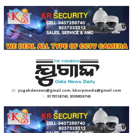
Skip
to
content
yugabdanews@gmail.com, kborpmedia@gmail.com
9178158740, 8599858740