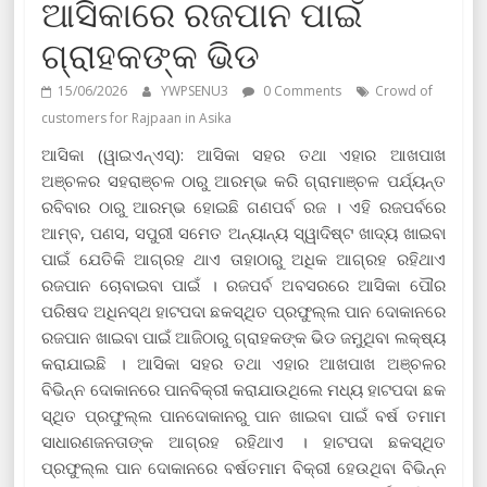
ଆସିକାରେ ରଜପାନ ପାଇଁ
ଗ୍ରାହକଙ୍କ ଭିଡ
15/06/2026
YWPSENU3
0 Comments
Crowd of
customers for Rajpaan in Asika
ଆସିକା (ୱାଇଏନ୍‍ଏସ୍‍): ଆସିକା ସହର ତଥା ଏହାର ଆଖପାଖ
ଅଞ୍ଚଳର ସହରାଞ୍ଚଳ ଠାରୁ ଆରମ୍ଭ କରି ଗ୍ରାମାଞ୍ଚଳ ପର୍ଯ୍ୟନ୍ତ
ରବିବାର ଠାରୁ ଆରମ୍ଭ ହୋଇଛି ଗଣପର୍ବ ରଜ । ଏହି ରଜପର୍ବରେ
ଆମ୍ବ, ପଣସ, ସପୁରୀ ସମେତ ଅନ୍ୟାନ୍ୟ ସ୍ୱାଦିଷ୍ଟ ଖାଦ୍ୟ ଖାଇବା
ପାଇଁ ଯେତିକି ଆଗ୍ରହ ଥାଏ ତାହାଠାରୁ ଅଧିକ ଆଗ୍ରହ ରହିଥାଏ
ରଜପାନ ଚୋବାଇବା ପାଇଁ । ରଜପର୍ବ ଅବସରରେ ଆସିକା ପୌର
ପରିଷଦ ଅଧିନସ୍ଥ ହାଟପଦା ଛକସ୍ଥିତ ପ୍ରଫୁଲ୍ଲ ପାନ ଦୋକାନରେ
ରଜପାନ ଖାଇବା ପାଇଁ ଆଜିଠାରୁ ଗ୍ରାହକଙ୍କ ଭିଡ ଜମୁଥିବା ଲକ୍ଷ୍ୟ
କରାଯାଇଛି । ଆସିକା ସହର ତଥା ଏହାର ଆଖପାଖ ଅଞ୍ଚଳର
ବିଭିନ୍ନ ଦୋକାନରେ ପାନବିକ୍ରୀ କରାଯାଉଥିଲେ ମଧ୍ୟ ହାଟପଦା ଛକ
ସ୍ଥିତ ପ୍ରଫୁଲ୍ଲ ପାନଦୋକାନରୁ ପାନ ଖାଇବା ପାଇଁ ବର୍ଷ ତମାମ
ସାଧାରଣଜନତାଙ୍କ ଆଗ୍ରହ ରହିଥାଏ । ହାଟପଦା ଛକସ୍ଥିତ
ପ୍ରଫୁଲ୍ଲ ପାନ ଦୋକାନରେ ବର୍ଷତମାମ ବିକ୍ରୀ ହେଉଥିବା ବିଭିନ୍ନ