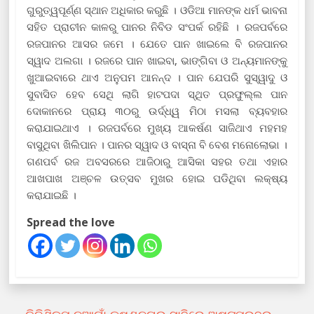
ଗୁରୁତ୍ୱପୂର୍ଣ୍ଣ ସ୍ଥାନ ଅଧିକାର କରୁଛି । ଓଡିଆ ମାନଙ୍କ ଧର୍ମ ଭାବନା
ସହିତ ପ୍ରାଚୀନ କାଳରୁ ପାନର ନିବିଡ ସଂପର୍କ ରହିଛି । ରଜପର୍ବରେ
ରଜପାନର ଆସର ଜମେ । ଯେତେ ପାନ ଖାଇଲେ ବି ରଜପାନର
ସ୍ୱାଦ ଅଲଗା । ରଜରେ ପାନ ଖାଇବା, ଭାଙ୍ଗିବା ଓ ଅନ୍ୟମାନଙ୍କୁ
ଖୁଆଇବାରେ ଥାଏ ଅନୁପମ ଆନନ୍ଦ । ପାନ ଯେପରି ସୁସ୍ୱାଦୁ ଓ
ସୁବାସିତ ହେବ ସେଥି ଲାଗି ହାଟପଦା ସ୍ଥିତ ପ୍ରଫୁଲ୍ଲ ପାନ
ଦୋକାନରେ ପ୍ରାୟ ୩୦ରୁ ଉର୍ଦ୍ଧ୍ୱ ମିଠା ମସଲା ବ୍ୟବହାର
କରାଯାଇଥାଏ । ରଜପର୍ବରେ ମୁଖ୍ୟ ଆକର୍ଷଣ ସାଜିଥାଏ ମହମହ
ବାସୁଥିବା ଖିଲିପାନ । ପାନର ସ୍ୱାଦ ଓ ବାସ୍ନା ବି ବେଶ ମନୋଲୋଭା ।
ଗଣପର୍ବ ରଜ ଅବସରରେ ଆଜିଠାରୁ ଆସିକା ସହର ତଥା ଏହାର
ଆଖପାଖ ଅଞ୍ଚଳ ଉତ୍ସବ ମୁଖର ହୋଇ ପଡିଥିବା ଲକ୍ଷ୍ୟ
କରାଯାଇଛି ।
Spread the love