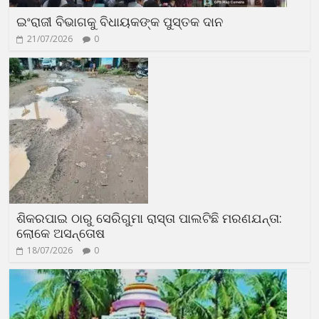
ଇଂରାଜୀ ବିଭାଗକୁ ବିଧାୟକଙ୍କ ପୁସ୍ତକ ଦାନ
21/07/2026
0
ଶିକରପାଇ ଠାରୁ ସେରିଗୁମା ରାସ୍ତା ପାଲଟିଛି ମରଣଯନ୍ତା:
ଲୋକେ ଅସନ୍ତୋଷ
18/07/2026
0