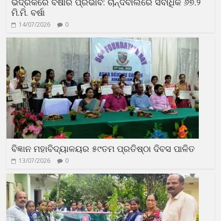
ଭଦ୍ରକରେ ବର୍ଷାର ପ୍ରଭାବ: ଚାନ୍ଦବାଲିରେ ସର୍ବାଧିକ ୬୭.୨
ମି.ମି. ବର୍ଷା
14/07/2026
0
ବିଜ୍ଞାନ ମହାବିଦ୍ୟାଳୟର ୫୯ତମ ପ୍ରତିଷ୍ଠା ଦିବସ ପାଳିତ
13/07/2026
0