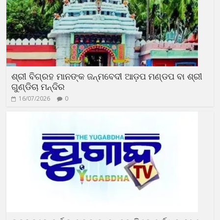
ଶ୍ରୀ ବିଗ୍ରହ ମାନଙ୍କ ଜନ୍ମବେଦୀ ଆଡ଼ପ ମଣ୍ଡପ ବା ଶ୍ରୀ
ଗୁଣ୍ଡିଚା ମନ୍ଦିର
16/07/2026
0