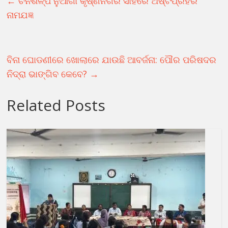
←
ଚିନିଶିଳ୍ପ ନୁଆଗାଁ କୃଷ୍ଣନଗର ସାହିରେ ଅଷ୍ଟପ୍ରହର
ନାମଯଜ୍ଞ
ବିନା ଘୋଡଣୀରେ ଖୋଲାରେ ଯାଉଛି ଆବର୍ଜନା: ପୌର ପରିଷଦର
ନିଦ୍ରା ଭାଙ୍ଗିବ କେବେ?
→
Related Posts