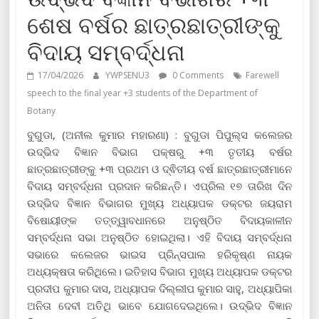
ଶେଷ ବର୍ଷର ଛାତ୍ରଛାତ୍ରୀଙ୍କୁ
ବିଦାୟ ସମ୍ବର୍ଦ୍ଧନା
17/04/2026
YWPSENU3
0 Comments
Farewell
speech to the final year +3 students of the Department of
Botany
ବୁଗୁଡା, (ଅନୀଲ କୁମାର ମହାରଣା) : ବୁଗୁଡା ପିପୁଲ୍ସ କଲେଜର
ଉଦ୍ଭିଦ ବିଜ୍ଞାନ ବିଭାଗ ପକ୍ଷରୁ +୩ ତୃତୀୟ ବର୍ଷର
ଛାତ୍ରଛାତ୍ରୀଙ୍କୁ +୩ ପ୍ରଥମ ଓ ଦ୍ଵିତୀୟ ବର୍ଷ ଛାତ୍ରଛାତ୍ରୀମାନେ
ବିଦାୟ ସମ୍ବର୍ଦ୍ଧନା ପ୍ରଦାନ କରିଛନ୍ତି। ଏପ୍ରିଲ ୧୭ ତାରିଖ ଦିନ
ଉଦ୍ଭିଦ ବିଜ୍ଞାନ ବିଭାଗର ମୁଖ୍ୟ ଅଧ୍ୟାପକ ଡକ୍ଟର ଜୟରାମ
ବିଷୋୟୀଙ୍କ ତତ୍ତ୍ୱାବଧାନରେ ଅନୁଷ୍ଠିତ ବିଦାୟକାଳୀନ
ସମ୍ବର୍ଦ୍ଧନା ସଭା ଅନୁଷ୍ଠିତ ହୋଇଥିଲା। ଏହି ବିଦାୟ ସମ୍ବର୍ଦ୍ଧନା
ସଭାରେ କଲେଜର ଭାଇସ ପ୍ରିନ୍ସପାଲ ହରିକୃଷ୍ଣ ନାୟକ
ଅଧ୍ୟକ୍ଷତା କରିଥିଲେ। ଇତିହାସ ବିଭାଗ ମୁଖ୍ୟ ଅଧ୍ୟାପକ ଡକ୍ଟର
ପ୍ରଦୀପ କୁମାର ଦାସ, ଅଧ୍ୟାପକ ଦିଲ୍ଲୀପ କୁମାର ସାହୁ, ଅଧ୍ୟାପିକା
ଅନିତା ଦେବୀ ଅତିଥି ଭାବେ ଯୋଗଦେଇଥିଲେ। ଉଦ୍ଭିଦ ବିଜ୍ଞାନ