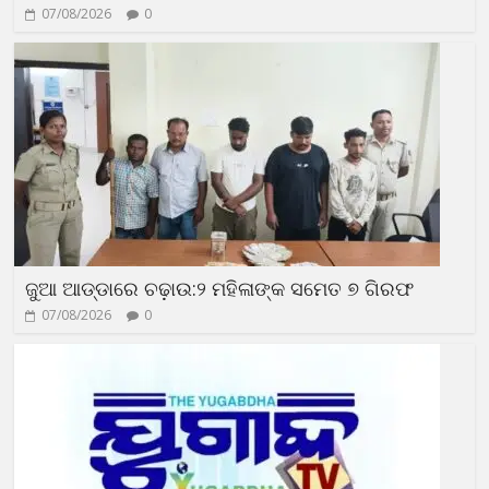
07/08/2026
0
ଜୁଆ ଆଡ୍ଡାରେ ଚଢ଼ାଉ:୨ ମହିଳାଙ୍କ ସମେତ ୭ ଗିରଫ
07/08/2026
0