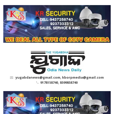
Skip
to
content
yugabdanews@gmail.com, kborpmedia@gmail.com
9178158740, 8599858740