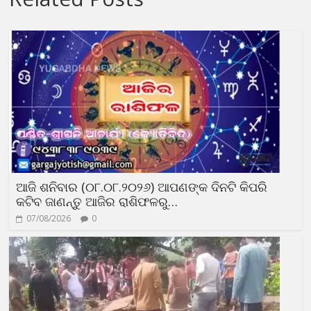
ଆଜି ଶନିବାର (୦୮.୦୮.୨୦୨୬) ଆପଣଙ୍କ ଦିନଟି କିପରି
କଟିବ ଜାଣନ୍ତୁ ଆଜିର ରାଶିଫଳରୁ…
07/08/2026
0