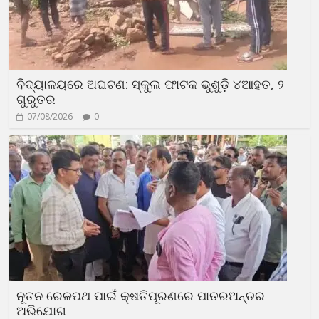
ବିଦ୍ୟାଳୟରେ ଅଘଟଣ: ସ୍କୁଲ ଫାଟକ ଭୁଶୁଡ଼ି ୪ଆହତ, ୨
ଗୁରୁତର
07/08/2026
0
ନୂତନ ରେଳପଥ ପାଇଁ କ୍ଷତିପୂରଣରେ ପାତରଅନ୍ତର
ଅଭିଯୋଗ