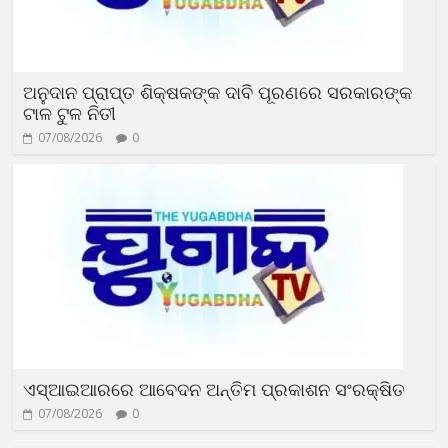
ଅନୁଦାନ ପ୍ରାପ୍ତ ଶିକ୍ଷକଙ୍କ ଦାବି ପୂରଣରେ ସରକାରଙ୍କ
ଟାଳ ଟୁଳ ନିତୀ
07/08/2026
0
ଏସ୍‌ଆଇଆରରେ ଆବେଦନ ଅନ୍ତିମ ପ୍ରକାଶନ ସଂରକ୍ଷିତ
07/08/2026
0