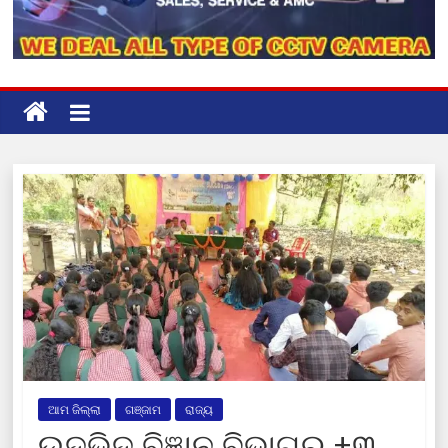
ଆମ ଜିଲ୍ଲା
ଗଞ୍ଜାମ
ରାଜ୍ୟ
ଉଦ୍ଭିଦ ବିଜ୍ଞାନ ବିଭାଗର +୩