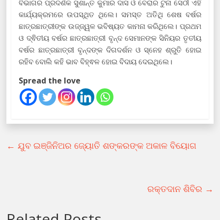
ବିଭାଗର ପ୍ରଦର୍ଶକ ସୁଶାନ୍ତ କୁମାର ଦାସ ଓ ବେରାର ଟୁନା ସେଠୀ ଏହି
କାର୍ଯ୍ୟକ୍ରମରେ ଉପସ୍ଥିତ ଥିଲେ। ସମସ୍ତ ଅତିଥି ଶେଷ ବର୍ଷର
ଛାତ୍ରଛାତ୍ରୀଙ୍କ ଉଜ୍ଜ୍ୱଳ ଭବିଷ୍ୟତ କାମନା କରିଥିଲେ। ପ୍ରଥମ
ଓ ଦ୍ଵିତୀୟ ବର୍ଷର ଛାତ୍ରଛାତ୍ରୀ ବୃନ୍ଦ ସେମାନଙ୍କ ସିନିୟର ତୃତୀୟ
ବର୍ଷର ଛାତ୍ରଛାତ୍ରୀ ବୃନ୍ଦଙ୍କ ଦିଗଦର୍ଶନ ଓ ସ୍ନେହ ଶ୍ରୁତି ହୋଇ
ରହିବ ବୋଲି କହି ଭାବ ବିହ୍ଵଳ ହୋଇ ବିଦାୟ ଦେଇଥିଲେ।
Spread the love
←
ଯୁବ ଇଞ୍ଜିନିଅର ଜ୍ୟୋତି ଶଙ୍କରଙ୍କ ଅକାଳ ବିୟୋଗ
ରକ୍ତଦାନ ଶିବିର
→
Related Posts