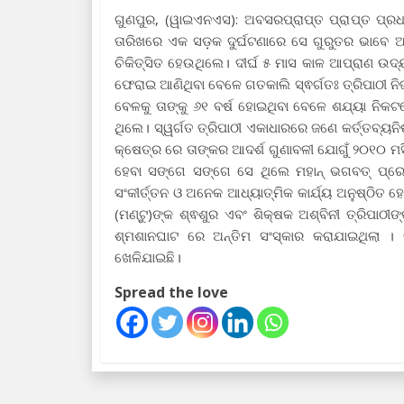
ଗୁଣପୁର, (ୱାଇଏନଏସ): ଅବସରପ୍ରାପ୍ତ ପ୍ରାପ୍ତ ପ୍ର
ତାରିଖରେ ଏକ ସଡ଼କ ଦୁର୍ଘଟଣାରେ ସେ ଗୁରୁତର ଭାବେ 
ଚିକିତ୍ସିତ ହେଉଥିଲେ। ଦୀର୍ଘ ୫ ମାସ କାଳ ଆପ୍ରାଣ ଉ
ଫେରାଇ ଆଣିଥିବା ବେଳେ ଗତକାଲି ସ୍ଵର୍ଗତଃ ତ୍ରିପାଠୀ ନି
ବେଳକୁ ତାଙ୍କୁ ୬୧ ବର୍ଷ ହୋଇଥିବା ବେଳେ ଶଯ୍ୟା ନିକଟରେ 
ଥିଲେ। ସ୍ୱର୍ଗତ ତ୍ରିପାଠୀ ଏକାଧାରରେ ଜଣେ କର୍ତ୍ତବ୍ୟନି
କ୍ଷେତ୍ର ରେ ତାଙ୍କର ଆଦର୍ଶ ଗୁଣାବଳୀ ଯୋଗୁଁ ୨୦୧୦ ମ
ହେବା ସଙ୍ଗେ ସଙ୍ଗେ ସେ ଥିଲେ ମହାନ୍ ଭଗବତ୍ ପ୍ର
ସଂକୀର୍ତ୍ତନ ଓ ଅନେକ ଆଧ୍ୟାତ୍ମିକ କାର୍ଯ୍ୟ ଅନୁଷ୍ଠିତ ହୋ
(ମଣ୍ଟୁ)ଙ୍କ ଶ୍ଵଶୁର ଏବଂ ଶିକ୍ଷକ ଅଶ୍ବିନୀ ତ୍ରିପାଠ
ଶ୍ମଶାନଘାଟ ରେ ଅନ୍ତିମ ସଂସ୍କାର କରାଯାଇଥିଲା
ଖେଳିଯାଇଛି।
Spread the love