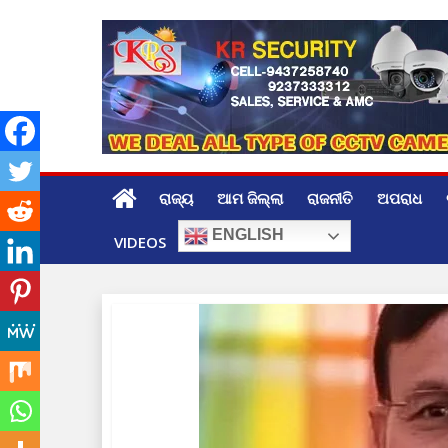
Skip
to
content
ରାଜ୍ୟ
ଆମ ଜିଲ୍ଲା
ରାଜନୀତି
ଅପରାଧ
ENGLISH
VIDEOS