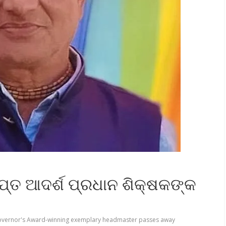
ାପ୍ତ ଆଦର୍ଶ ପ୍ରଧାନ ଶିକ୍ଷକଙ୍କ
vernor's Award-winning exemplary headmaster passes away