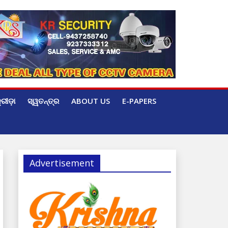
୍ରୀଡ଼ା
ସ୍ୱତନ୍ତ୍ର
ABOUT US
E-PAPERS
Advertisement