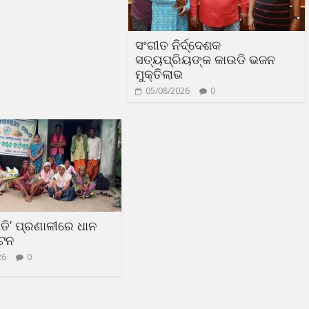
ସଂଗୀତ ନିର୍ଦ୍ଦେଶକ
ସତ୍ୟପ୍ରିୟଙ୍କ କାଉଡି ଭଜନ
ମୁକ୍ତିଲାଭ
05/08/2026
0
ଧତି’ ପ୍ରଣାଳୀରେ ଧାନ
୍ଟନ
26
0