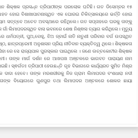
ଧାନ ଶିକ୍ଷକ ପ୍ରସନ୍ନ ତ୍ରିପାଠୀଙ୍କ ପରଲୋକ ଘଟିଛି। ଗତ ଡିସେମ୍ବର ୧୫
ଆହତ ହୋଇ ବିଶାଖାପାଟଣାସ୍ଥିତ ଏକ ଘୋରଇ ଚିକିତ୍ସାଳୟରେ ଭର୍ତ୍ତି ହୋଇ
ଦ୍ୟମ ସତ୍ତ୍ବେ ଅଚେତ ଅବସ୍ଥାରେ ରହିଥିଲେ। ଗତ ସପ୍ତାହରେ ଘରକୁ ତାଙ୍କୁ
ଜ ଗାଁ ଲିମାପଦରସ୍ଥିତ ବାସ ଭବନରେ ଶେଷ ନିଶ୍ଵାସ ତ୍ୟାଗ କରିଥିଲେ। ମୃତ୍ୟୁ
ଧର୍ମପତ୍ନୀ, ପୁଅ,ବୋହୁ, ଝିଅ ଜ୍ବାଇଁ ନାତି ନାତୁଣୀ ପରିବାର ବର୍ଗ ଉପସ୍ଥିତ
ଷ୍ଠ, ଛାତ୍ରପ୍ରେମୀ ଅନୁଶାସନ ପ୍ରିୟ ନୀତିବାନ ବ୍ୟକ୍ତିତ୍ୱ ଥିଲେ। ଶିକ୍ଷକତା
ସିହା ରେ ସେ ରାଜ୍ୟପାଳ ପୁରସ୍କାର ପାଇଥିଲେ । ଜଣେ ଉଚ୍ଚକୋଟୀର ଶିକ୍ଷକ
େମୀ। ତାଙ୍କ ମାର୍ଗ ଦର୍ଶନ ରେ ଆଖପଖ ଅଞ୍ଚଳରେ ଭାଗବତ ପାରାୟଣ ନାମ
ଇଛି। ସ୍ଵର୍ଗତଃ ତ୍ରିପାଠୀ ହେଉଛନ୍ତି ଗୃହ ବିଭାଗରେ କାର୍ଯ୍ୟରତ ସୁମିତ ମିଶ୍ର
ୀଙ୍କ ଦାଦା ହେବେ। ତାଙ୍କ ମରଶରୀରକୁ ନିଜ ଗ୍ରାମ ଲିମାପଦର ବଂଶଧାରା ନଦୀ
 । ତାଙ୍କ ବିୟୋଗରେ ଗୁଣପୁର ତଥା ଲିମାପଦର ଅଞ୍ଚଳରେ ଶୋକର ଛାୟା