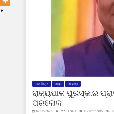
ଆମ ଜିଲ୍ଲା
ରାଜ୍ୟ
ରାୟଗଡ଼ା
ରାଜ୍ୟପାଳ ପୁରସ୍କାର ପ୍ର
ପରଲୋକ
02/06/2026
YWPSENU3
0 Comments
Go