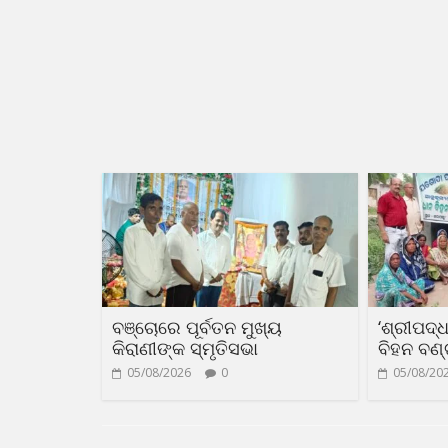
ବଞ୍ଚୋରେ ପୂର୍ବତନ ମୁଖ୍ୟ
‘ଶ୍ରୀପଦ୍
କିରାଣୀଙ୍କ ସ୍ମୃତିସଭା
ବିହନ ବଣ
05/08/2026
0
05/08/20