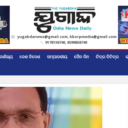
yugabdanews@gmail.com, kborpmedia@gmail.com
9178158740, 8599858740
ବାଣିଜ୍ୟ
ଦେଶ ବିଦେଶ
ସମ୍ପାଦକୀୟ
ଦୈନ ଦିନ
ଚିତ୍ର ବିଚିତ୍ର
କ