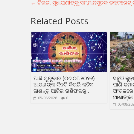
←
ଚିନାରୀ ସୁଧାରାଣୀଙ୍କୁ ସମ୍ମାନସୂଚକ ଡକ୍ଟରେଟ୍
Related Posts
ଆଜି ଗୁରୁବାର (୦୬.୦୮.୨୦୨୬)
ସବୁଠି କୁ
ଆପଣଙ୍କ ଦିନଟି କିପରି କଟିବ
ପାଣି ଜମା
ଜାଣନ୍ତୁ ଆଜିର ରାଶିଫଳରୁ…
ଅଂଚଳରେ 
ଆଶାଙ୍କା
05/08/2026
0
05/08/20