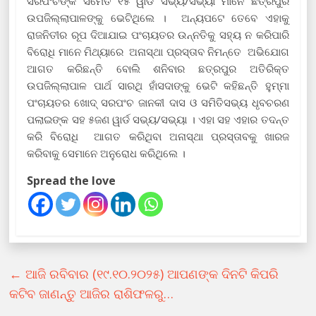
ସରପଂଚଙ୍କ ସମେତ ୧୫ ୱାର୍ଡ ସଭ୍ୟ/ସଭ୍ୟା ମାନେ ଛତ୍ରପୁର
ଉପଜିଲ୍ଲାପାଳଙ୍କୁ ଭେଟିଥିଲେ । ଅନ୍ୟପଟେ ତେବେ ଏହାକୁ
ରାଜନିତୀର ରୂପ ଦିଆଯାଇ ପଂଚାୟତର ଉନ୍ନତିକୁ ସହ୍ୟ ନ କରିପାରି
ବିରୋଧି ମାନେ ମିଥ୍ୟାରେ ଅନାସ୍ଥା ପ୍ରସ୍ତାବ ନିମନ୍ତେ ଅଭିଯୋଗ
ଆଗତ କରିଛନ୍ତି ବୋଲି ଶନିବାର ଛତ୍ରପୁର ଅତିରିକ୍ତ
ଉପଜିଲ୍ଲାପାଳ ପାର୍ଥ ସାରଥି ହାଁସଦାଙ୍କୁ ଭେଟି କହିଛନ୍ତି ହୁମ୍ମା
ପଂଚାୟତର ଖୋଦ୍ ସରପଂଚ ଜାନକୀ ଦାସ ଓ ସମିତିସଭ୍ୟ ଧୃବଚରଣ
ପଲାଇଙ୍କ ସହ ୫ଜଣ ୱାର୍ଡ ସଭ୍ୟ/ସଭ୍ୟା । ଏହା ସହ ଏହାର ତଦନ୍ତ
କରି ବିରୋଧି ଆଗତ କରିଥିବା ଅନାସ୍ଥା ପ୍ରସ୍ତାବକୁ ଖାରଜ
କରିବାକୁ ସେମାନେ ଅନୁରୋଧ କରିଥିଲେ ।
Spread the love
←
ଆଜି ରବିବାର (୧୯.୧୦.୨୦୨୫) ଆପଣଙ୍କ ଦିନଟି କିପରି
କଟିବ ଜାଣନ୍ତୁ ଆଜିର ରାଶିଫଳରୁ…