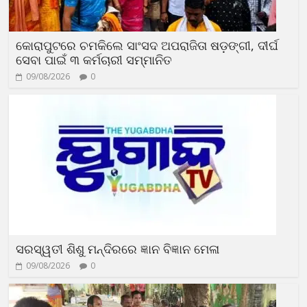
କୋରାପୁଟରେ ଚମକିଲେ ସାଂସଦ ଅପରାଜିତା ଷଡ଼ଙ୍ଗୀ, ଦୀର୍ଘ
ସେବା ପାଇଁ ୩ କର୍ମଚାରୀ ସମ୍ମାନିତ
09/08/2026
0
ସରସ୍ୱତୀ ଶିଶୁ ମନ୍ଦିରରେ ଜ୍ଞାନ ବିଜ୍ଞାନ ମେଳା
09/08/2026
0