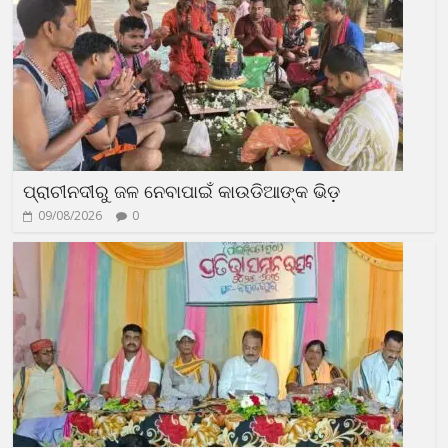
ପ୍ରାଚୀନଦୀରୁ ଜଳ ନେବାପାଇଁ କାଉଡିଆଙ୍କ ଭିଡ଼
09/08/2026
0