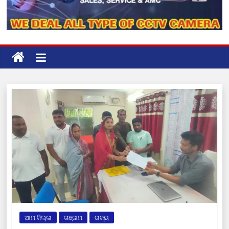
ଆମ ଜିଲ୍ଲା
ଗଞ୍ଜାମ
ରାଜ୍ୟ