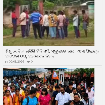
ଶିଶୁ ସେବିକା ଚାକିରି ମିଳିଲାନି, ସ୍କୁଲରେ ତାଲା: ୧୪୩ ପିଲାଙ୍କ
ପାଠପଢ଼ା ଠପ୍, ପ୍ରଶାସନ ନିରବ
09/08/2026
0