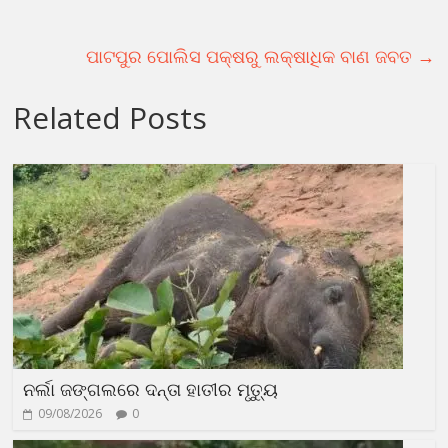
ପାଟପୁର ପୋଲିସ ପକ୍ଷରୁ ଲକ୍ଷାଧିକ ବାଣ ଜବତ
→
Related Posts
ନର୍ଲା ଜଙ୍ଗଲରେ ଦନ୍ତା ହାତୀର ମୃତ୍ୟୁ
09/08/2026
0