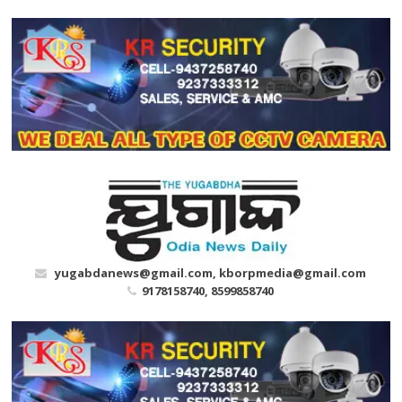
Skip
to
content
yugabdanews@gmail.com, kborpmedia@gmail.com
9178158740, 8599858740