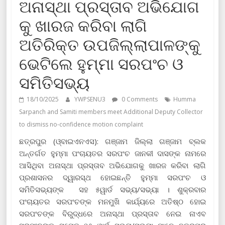
ଅନାସ୍ଥା ପ୍ରସ୍ତାବ ଅଭିଯୋଗ
କୁ ଖାରଜ କରିବା ଲାଗି
ଅତିରିକ୍ତ ଉପଜିଲ୍ଲାପାଳଙ୍କୁ
ଭେଟିଲେ ହୁମ୍ମା ସରପଂଚ ଓ
ସମିତିସଭ୍ୟ
18/10/2025
YWPSENU3
0 Comments
Humma
Sarpanch and Samiti members meet Additional Deputy Collector
to dismiss no-confidence motion complaint
ଛତ୍ରପୁର (ଓ୍ବାଇଏନଏସ): ଗଞ୍ଜାମ ଜିଲ୍ଲା ଗଞ୍ଜାମ ବ୍ଲକ
ଅନ୍ତର୍ଗତ ହୁମ୍ମା ପଂଚାୟତର ସରପଂଚ ଜାନକୀ ଦାସଙ୍କ ନାମରେ
ଆସିଥିବା ଅନାସ୍ଥା ପ୍ରସ୍ତାବ ଅଭିଯୋଗକୁ ଖାରଜ କରିବା ଲାଗି
ପ୍ରଶାସନର ଦ୍ୱାରସ୍ଥ ହୋଇଛନ୍ତି ହୁମ୍ମା ସରପଂଚ ଓ
ସମିତିସଭ୍ୟଙ୍କ ସହ ୫ୱାର୍ଡ ସଭ୍ୟ/ସଭ୍ୟା । ଶୁକ୍ରବାର
ପଂଚାୟତର ସରପଂଚଙ୍କ ମନମୁଖି କାର୍ଯ୍ୟରେ ଅତିଷ୍ଠ ହୋଇ
ସରପଂଚଙ୍କ ବିରୁଦ୍ଧରେ ଅନାସ୍ଥା ପ୍ରସ୍ତାବ ନେଇ ନାଏବ