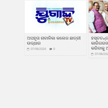
ଅପହୃତା ନାବାଳିକା କଲେଜ ଛାତ୍ରୀ
ହସ୍ତତନ୍ତ
ଉଦ୍ଧାର
କାରିଗରଙ୍କ
କରିବାକୁ 
07/08/2026
0
07/08/20