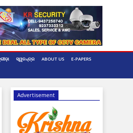
୍ରୀଡ଼ା
ସ୍ୱତନ୍ତ୍ର
ABOUT US
E-PAPERS
Advertisement