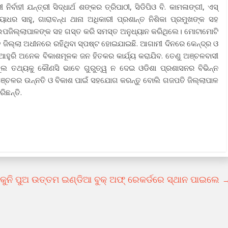
ାହୀ ଯନ୍ତ୍ରୀ ସିଦ୍ଧାର୍ଥ ଶଙ୍କର ତ୍ରିପାଠୀ, ସିଡିପିଓ ବି. କାମଳାଙ୍ଗୀ, ଏସ୍‌
ାୟାଧର ସାହୁ, ଗାରାବନ୍ଧ ଥାନା ଅଧିକାରୀ ପ୍ରଶାନ୍ତ ନିଶିକା ପ୍ରମୁଖଙ୍କ ସହ
ଉପଜିଲ୍ଲାପାଳଙ୍କ ସହ ଗସ୍ତ କରି ସମସ୍ତ ଅନୁଧ୍ୟାନ କରିଥିଲେ। ମୋଟାମୋଟି
ିଲ୍ଲା ଅଧୀନରେ ରହିଥିବା ସ୍ପଷ୍ଟ ହୋଇଯାଇଛି. ଆଗାମୀ ଦିନରେ କେନ୍ଦ୍ର ଓ
ହୁରି ଅନେକ ବିକାଶମୂଳକ ଜନ ହିତକର କାର୍ଯ୍ୟ କରାଯିବ. ତେଣୁ ଅଞ୍ଚଳବାସୀ
ଭୁଲ ତଥ୍ୟକୁ କୌଣସି ଭାବେ ଗୁରୁତ୍ୱ ନ ଦେଇ ଓଡିଶା ପ୍ରଶାସନର ବିଭିନ୍ନ
ଞ୍ଚଳର ଉନ୍ନତି ଓ ବିକାଶ ପାଇଁ ସହଯୋଗ କରନ୍ତୁ ବୋଲି ଗଜପତି ଜିଲ୍ଲାପାଳ
ିଛନ୍ତି.
କୁନି ପୁଅ ଉତ୍ତମ ଇଣ୍ଡିଆ ବୁକ୍ ଅଫ୍ ରେକର୍ଡରେ ସ୍ଥାନ ପାଇଲେ