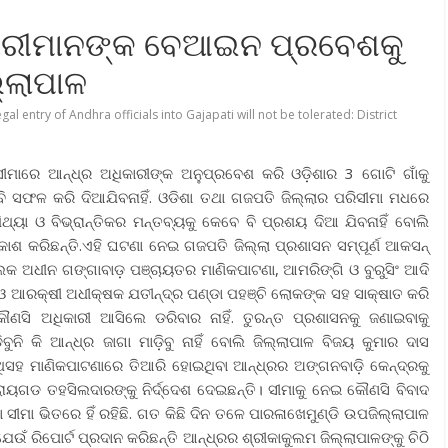
ାରୀମାନଙ୍କ ବେଆଇନ ପ୍ରବେଶକୁ
ଲ୍ଲାପାଳ
legal entry of Andhra officials into Gajapati will not be tolerated: District
 ସୀମାରେ ଆନ୍ଧ୍ର ଅଧିକାରୀଙ୍କ ଅନୁପ୍ରବେଶ କରି ଓଡ଼ିଶାର 3 ଗୋଟି ଗାଁକୁ
ବି ସଫଳ କରି ଦିଆଯିବନାହିଁ. ଓଡିଶା ତଥା ଗଜପତି ଜିଲ୍ଲାର ପରିସୀମା ମଧରେ
୍ୟା ଓ ବିଭ୍ରାନ୍ତିକର ମନ୍ତବ୍ୟକୁ କେବେ ବି ପ୍ରଶୟ ଦିଆ ଯିବନାହିଁ ବୋଲି
କାଶ କରିଛନ୍ତି.ଏହି ଘଟଣା ନେଇ ଗଜପତି ଜିଲ୍ଲା ପ୍ରଶାସନ ସମ୍ପୂର୍ଣ ଆକସନ୍
 ବ୍ଲକ ଅଧୀନ ଗଙ୍ଗାବାଡ଼ ପଞ୍ଚାୟତର ମାଣିକପାଟଣା, ଆମରିଙ୍ଗି ଓ ବୁରୁସିଂ ଆଦି
 ଓ ଆରକ୍ଷୀ ଅଧୀକ୍ଷକ ଯତୀନ୍ଦ୍ର ପଣ୍ଡା ପହଞ୍ଚି ଲୋକଙ୍କ ସହ ସାକ୍ଷାତ କରି
ଣସି ଅଧିକାରୀ ଆସିଲେ ଡରିବାର ନାହିଁ. ତୁରନ୍ତ ପ୍ରଶାସନକୁ ଜଣାଇବାକୁ
ଡିବୁନି କି ଆନ୍ଧ୍ର ଜାଗା ମାଡ଼ିବୁ ନାହିଁ ବୋଲି ଜିଲ୍ଲାପାଳ ବିଜୟ କୁମାର ଦାସ
ଏଥିସହ ମାଣିକପାଟଣାରେ ତିଆରି ହୋଇଥିବା ଆନ୍ଧ୍ରର ଅଙ୍ଗନବାଡ଼ି କେନ୍ଦ୍ରକୁ
 ରାୟଗଡ ତହସିଲଦାରଙ୍କୁ ନିର୍ଦ୍ଦେଶ ଦେଇଛନ୍ତି। ସୀମାକୁ ନେଇ କୌଣସି ବିବାଦ
ଶା ସୀମା ଭିତରେ ହିଁ ରହିଛି. ଗତ କିଛି ଦିନ ତଳେ ପାରଳାଖେମୁଣ୍ଡି ଉପଜିଲ୍ଲାପାଳ
ଁ ରିପୋର୍ଟ ପ୍ରଦାନ କରିଛନ୍ତି ଆନ୍ଧ୍ରର ଶ୍ରୀକାକୁଲମ ଜିଲ୍ଲାପାଳଙ୍କୁ ଚିଠି