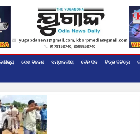
yugabdanews@gmail.com, kborpmedia@gmail.com
9178158740, 8599858740
ବାଣିଜ୍ୟ
ଦେଶ ବିଦେଶ
ସମ୍ପାଦକୀୟ
ଦୈନ ଦିନ
ଚିତ୍ର ବିଚିତ୍ର
କ