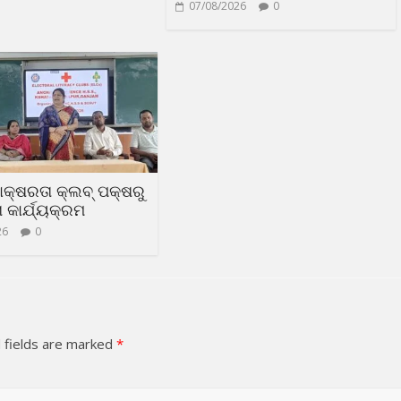
07/08/2026
0
ସାକ୍ଷରତା କ୍ଲବ୍ ପକ୍ଷରୁ
କାର୍ଯ୍ୟକ୍ରମ
26
0
 fields are marked
*