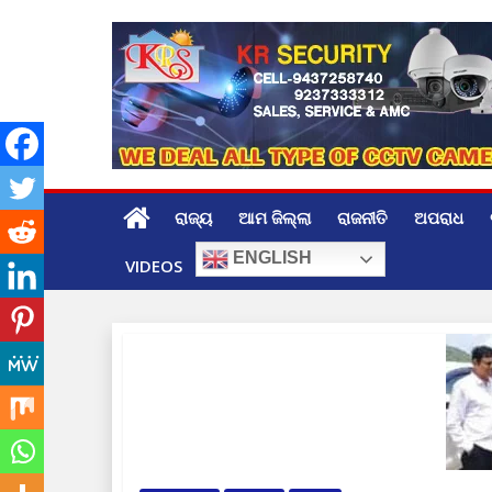
Skip
to
content
ରାଜ୍ୟ
ଆମ ଜିଲ୍ଲା
ରାଜନୀତି
ଅପରାଧ
ENGLISH
VIDEOS