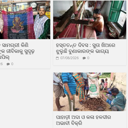
 ସାମଗ୍ରୀ କିଣି
ହସ୍ତତନ୍ତ ଦିବସ : ସୁତା ଖିଅରେ
 ଜୀବିକାକୁ ସୁଦୃଢ଼
ଝୁଲୁଛି ବୁଣାକାରଙ୍କ ଭାଗ୍ୟ
ଅପିଲ୍
07/08/2026
0
26
0
ପାହାଡ଼ୀ ଅଦା ଓ କଳା ହଳଦୀର
ଅଭାବୀ ବିକ୍ରି