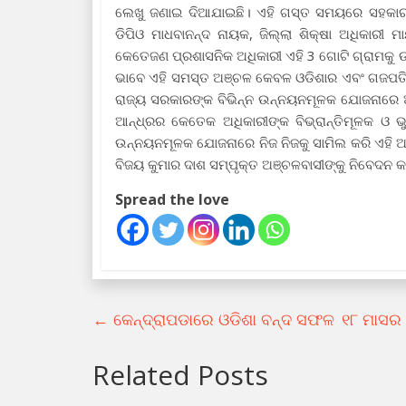
ଲେଖୁ ଜଣାଇ ଦିଆଯାଇଛି। ଏହି ଗସ୍ତ ସମୟରେ ସହକାରୀ ନିର୍ବ
ଡିପିଓ ମାଧବାନନ୍ଦ ନାୟକ, ଜିଲ୍ଲା ଶିକ୍ଷା ଅଧିକାରୀ ମ
କେତେଜଣ ପ୍ରଶାସନିକ ଅଧିକାରୀ ଏହି 3 ଗୋଟି ଗ୍ରାମକୁ 
ଭାବେ ଏହି ସମସ୍ତ ଅଞ୍ଚଳ କେବଳ ଓଡିଶାର ଏବଂ ଗଜପତି ଜ
ରାଜ୍ୟ ସରକାରଙ୍କ ବିଭିନ୍ନ ଉନ୍ନୟନମୂଳକ ଯୋଜନାରେ ଆ
ଆନ୍ଧ୍ରର କେତେକ ଅଧିକାରୀଙ୍କ ବିଭ୍ରାନ୍ତିମୂଳକ ଓ 
ଉନ୍ନୟନମୂଳକ ଯୋଜନାରେ ନିଜ ନିଜକୁ ସାମିଲ କରି ଏହି ଅ
ବିଜୟ କୁମାର ଦାଶ ସମ୍ପୃକ୍ତ ଅଞ୍ଚଳବାସୀଙ୍କୁ ନିବେଦନ କର
Spread the love
←
କେନ୍ଦ୍ରାପଡାରେ ଓଡିଶା ବନ୍ଦ ସଫଳ
୧୮ ମାସର 
Related Posts