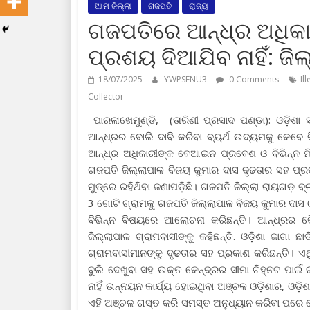
ଆମ ଜିଲ୍ଲା
ଗଜପତି
ରାଜ୍ୟ
ଗଜପତିରେ ଆନ୍ଧ୍ର ଅଧିକ
ପ୍ରଶୟ ଦିଆଯିବ ନାହିଁ: ଜି
18/07/2025
YWPSENU3
0 Comments
Il
Collector
ପାରଳାଖେମୁଣ୍ଡି, (ତାରିଣୀ ପ୍ରସାଦ ପଣ୍ଡା): ଓଡ଼ିଶା
ଆନ୍ଧ୍ରର ବୋଲି ଦାବି କରିବା ବ୍ୟର୍ଥ ଉଦ୍ୟମକୁ କେବେ 
ଆନ୍ଧ୍ର ଅଧିକାରୀଙ୍କ ବେଆଇନ ପ୍ରବେଶ ଓ ବିଭିନ୍ନ ମିଥ
ଗଜପତି ଜିଲ୍ଲାପାଳ ବିଜୟ କୁମାର ଦାସ ଦୃଢତାର ସହ ପ୍ର
ମୁଡ୍‌ରେ ରହିଥ‌ିବା ଜଣାପଡ଼ିଛି। ଗଜପତି ଜିଲ୍ଲା ରାୟଗଡ଼
3 ଗୋଟି ଗ୍ରାମକୁ ଗଜପତି ଜିଲ୍ଲାପାଳ ବିଜୟ କୁମାର ଦାସ
ବିଭିନ୍ନ ବିଷୟରେ ଆଲୋଚନା କରିଛନ୍ତି। ଆନ୍ଧ୍ରର କୌ
ଜିଲ୍ଲାପାଳ ଗ୍ରାମବାସୀଙ୍କୁ କହିଛନ୍ତି. ଓଡ଼ିଶା ଜାଗା ଛା
ଗ୍ରାମବାସୀମାନଙ୍କୁ ଦୃଢତାର ସହ ପ୍ରକାଶ କରିଛନ୍ତି। 
ବୁଲି ଦେଖୁବା ସହ ଉକ୍ତ କେନ୍ଦ୍ରର ସୀମା ଚିହ୍ନଟ ପାଇଁ
ନାହିଁ ଉନ୍ନୟନ କାର୍ଯ୍ୟ ହୋଇଥିବା ଅଞ୍ଚଳ ଓଡ଼ିଶାର, ଓଡ଼ି
ଏହି ଅଞ୍ଚଳ ଗସ୍ତ କରି ସମସ୍ତ ଅନୁଧ୍ୟାନ କରିବା ପରେ ଯେଉ