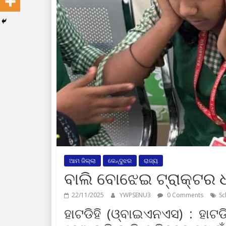
ଆମ ଜିଲ୍ଲା
କେନ୍ଦୁଝର
ରାଜ୍ୟ
ବାଲି ବୋଝେଇ ଟ୍ରାକ୍ଟର ଧ
22/11/2025
YWPSENU3
0 Comments
Sc
ହାଟଡିହି (ଓ୍ବାଇଏନଏସ) : ହାଟଡ