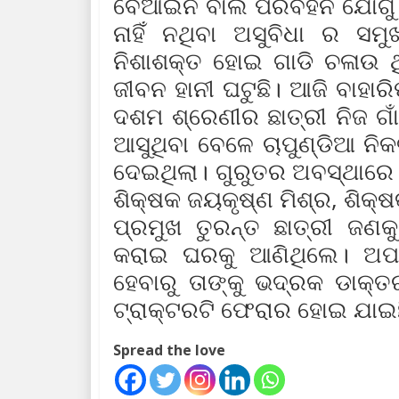
ବେଆଇନି ବାଲି ପରିବହନ ଯୋଗୁ
ନାହିଁ ନଥିବା ଅସୁବିଧା ର ସମ
ନିଶାଶକ୍ତ ହୋଇ ଗାଡି ଚଳାଉ 
ଜୀବନ ହାନୀ ଘଟୁଛି। ଆଜି ବାହା
ଦଶମ ଶ୍ରେଣୀର ଛାତ୍ରୀ ନିଜ ଗାଁ
ଆସୁଥିବା ବେଳେ ଚାପୁଣ୍ଡିଆ ନ
ଦେଇଥିଲା। ଗୁରୁତର ଅବସ୍ଥାରେ ର
ଶିକ୍ଷକ ଜୟକୃଷ୍ଣ ମିଶ୍ର, ଶିକ୍
ପ୍ରମୁଖ ତୁରନ୍ତ ଛାତ୍ରୀ ଜଣକୁ
କରାଇ ଘରକୁ ଆଣିଥିଲେ। ଅପରା
ହେବାରୁ ତାଙ୍କୁ ଭଦ୍ରକ ଡାକ୍ତ
ଟ୍ରାକ୍ଟରଟି ଫେରାର ହୋଇ ଯାଇ
Spread the love