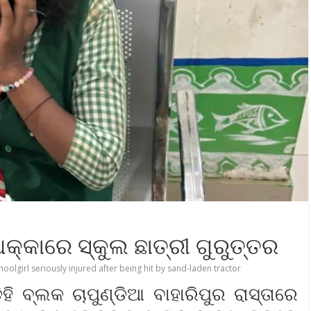
କ୍କାରେ ସ୍କୁଲ ଛାତ୍ରୀ ଗୁରୁତ୍ତର
hoolgirl seriously injured after being hit by sand-laden tractor
ିହି ବ୍ଲକ ଚାପୁଣ୍ଡିଆ ବାହାରିପୁର ରାସ୍ତାରେ