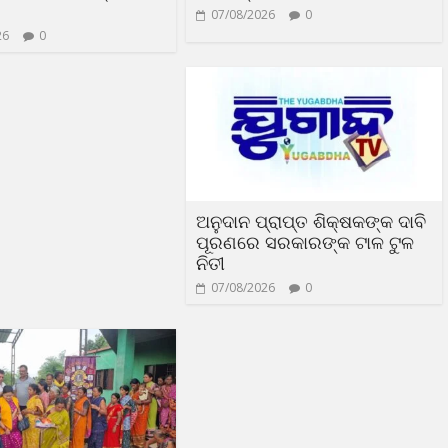
07/08/2026
0
26
0
ଅନୁଦାନ ପ୍ରାପ୍ତ ଶିକ୍ଷକଙ୍କ ଦାବି
ପୂରଣରେ ସରକାରଙ୍କ ଟାଳ ଟୁଳ
ନିତୀ
07/08/2026
0