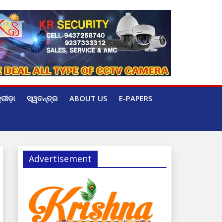
୍ରୀଡ଼ା
ସ୍ୱତନ୍ତ୍ର
ABOUT US
E-PAPERS
Advertisement