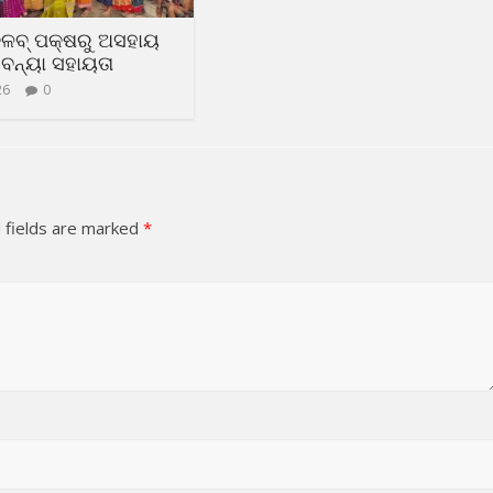
୍ଳବ୍ ପକ୍ଷରୁ ଅସହାୟ
ବନ୍ୟା ସହାୟତା
26
0
 fields are marked
*