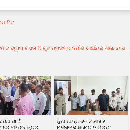
ଉଦଯାପିତ
ଙ୍କ ଦ୍ୱାରା ରାସ୍ତା ଓ ଗୃହ ପ୍ରକଳ୍ପ ନିର୍ମାଣ କାର୍ଯ୍ୟର ଶିଳାନ୍ୟାସ
ଳପଥ ପାଇଁ
ଜୁଆ ଆଡ୍ଡାରେ ଚଢ଼ାଉ:୨
ରଣରେ ପାତରଅନ୍ତର
ମହିଳାଙ୍କ ସମେତ ୭ ଗିରଫ