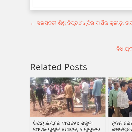
←
ସରସ୍ବତୀ ଶିଶୁ ବିଦ୍ୟାମନ୍ଦିର ବାର୍ଷିକ କ୍ରୀଡ଼ା 
ବିଧାୟକ
Related Posts
ବିଦ୍ୟାଳୟରେ ଅଘଟଣ: ସ୍କୁଲ
ନୂତନ ରେ
ଫାଟକ ଭୁଶୁଡ଼ି ୪ଆହତ, ୨ ଗୁରୁତର
କ୍ଷତିପୂ