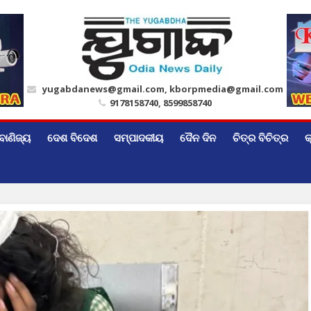
yugabdanews@gmail.com, kborpmedia@gmail.com
9178158740, 8599858740
ବାଣିଜ୍ୟ
ଦେଶ ବିଦେଶ
ସମ୍ପାଦକୀୟ
ଦୈନ ଦିନ
ଚିତ୍ର ବିଚିତ୍ର
କ