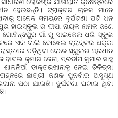
ଁ ସାଧାରଣ ଲୋକଙ୍କ ଯାତାୟାତ କ୍ଷେତ୍ରରେ
ୁଖୀନ ହେଉଛନ୍ତି। ଟ୍ରାକ୍ଟର ଚାଳକ ମାନେ
ଥିବାରୁ ଅନେକ ସମୟରେ ଦୁର୍ଘଟଣା ଘଟି ଧନ
ରିପୁର ହାଇସ୍କୁଲ ର ଦୀପା ନାୟକ ନାମକ ଜଣେ
 ଗୋବିନ୍ଦପୁର ଗାଁ ରୁ ସାଇକେଲ ଧରି ସ୍କୁଲ
ିକଟରେ ଏକ ବାଲି ବୋଝେଇ ଟ୍ରାକ୍ଟର ଧକ୍କା
ାସ୍ତାରେ ପଡ଼ିଥିବା ବେଳେ ସ୍କୁଲର ପ୍ରଧାନ
ଷକ ବାଦଲ କୁମାର ଜେନା, ପ୍ରଦୀପ କୁମାର ସାହୁ
 ଶାଳନିଆଁ ଡାକ୍ତରଖାନାକୁ ନେଇ ଚିକିତ୍ସା
ହ୍ନରେ ଛାତ୍ରୀ ଜଣକ ପୁନର୍ବାର ଅସୁସ୍ଥ
ରଖାନା ପଠା ଯାଇଛି। ଦୁର୍ଘଟଣା ଘଟାଇ ଥିବା
ଛି।