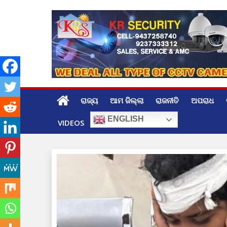
Skip
to
content
ରାଜ୍ୟ
ଆମ ଜିଲ୍ଲା
ରାଜନୀତି
ଅପରାଧ
ENGLISH
VIDEOS