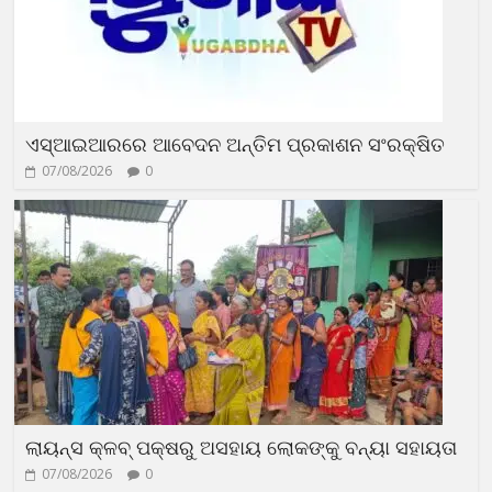
ଏସ୍‌ଆଇଆରରେ ଆବେଦନ ଅନ୍ତିମ ପ୍ରକାଶନ ସଂରକ୍ଷିତ
07/08/2026
0
ଲାୟନ୍ସ କ୍ଳବ୍ ପକ୍ଷରୁ ଅସହାୟ ଲୋକଙ୍କୁ ବନ୍ୟା ସହାୟତା
07/08/2026
0