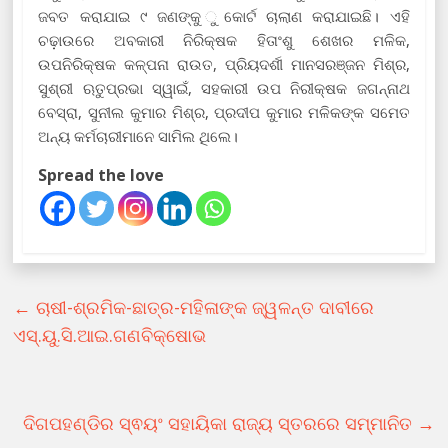
ଜବତ କରାଯାଇ ୯ ଜଣଙ୍କୁ ୁକୋର୍ଟ ଚାଲାଣ କରାଯାଇଛି। ଏହି
ଚଢ଼ାଉରେ ଅବକାରୀ ନିରିକ୍ଷକ ହିତାଂଶୁ ଶେଖର ମଳିକ,
ଉପନିରିକ୍ଷକ କଳ୍ପନା ରାଉତ, ପ୍ରିୟଦର୍ଶୀ ମାନସରଞ୍ଜନ ମିଶ୍ର,
ସୁଶ୍ରୀ ଋତୁପ୍ରଭା ସ୍ୱାଇଁ, ସହକାରୀ ଉପ ନିରୀକ୍ଷକ ଜଗନ୍ନାଥ
ବେସ୍ରା, ସୁନୀଲ କୁମାର ମିଶ୍ର, ପ୍ରଦୀପ କୁମାର ମଳିକଙ୍କ ସମେତ
ଅନ୍ୟ କର୍ମଚାରୀମାନେ ସାମିଲ ଥିଲେ।
Spread the love
←
ଚାଷୀ-ଶ୍ରମିକ-ଛାତ୍ର-ମହିଳାଙ୍କ ଜ୍ୱଳନ୍ତ ଦାବୀରେ
ଏସ୍‌.ୟୁ.ସି.ଆଇ.ଗଣବିକ୍ଷୋଭ
ଦିଗପହଣ୍ଡିର ସ୍ଵୟଂ ସହାୟିକା ରାଜ୍ୟ ସ୍ତରରେ ସମ୍ମାନିତ
→