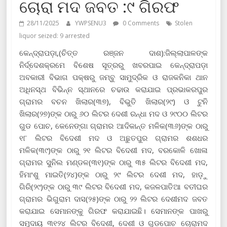
ଚୋରା ମଦ ଜବତ :୯ ଗିରଫ
28/11/2025
YWPSENU3
0 Comments
Stolen
liquor seized: 9 arrested
କେନ୍ଦ୍ରାପଡ଼ା,(ଚିତ୍ତ ରଞ୍ଜନ ଦାଶ):ଜିଲ୍ଲାପାଳଙ୍କ
ନିର୍ଦ୍ଦେଶକ୍ରମେ ବିଶେଷ ସୂତ୍ରରୁ ଖବରପାଇ କେନ୍ଦ୍ରାପଡ଼ା
ଅବକାରୀ ବିଭାଗ ପକ୍ଷରୁ ଜମ୍ବୁ ସାମୁଦ୍ରିକ ଓ ରାଜକନିକା ଥାନ
ଅଧିନସ୍ଥ ବିଭିନ୍ନ ସ୍ଥାନରେ ଚଢାଉ କରାଯାଇ ପ୍ରଭାକରପୁର
ଗ୍ରାମର ବଚନ ଖିଲାର(୩୭), ବିଭୁତି ଖିଲାର(୨୯) ଓ ଟୁନି
ଖିଲାର(୨୭)ଙ୍କ ଠାରୁ ୬୦ ଲିଟର ଦେଶୀ ରନ୍ଧା ମଦ ଓ ୨୯୦୦ ଲିଟର
ଗୁଡ ପୋଚ, କେନେଙ୍ଗା ଗ୍ରାମର ଆଦିକାନ୍ତ ମଳିକ(୩୬)ଙ୍କ ଠାରୁ
୧୮ ଲିଟର ବିଦେଶୀ ମଦ ଓ ଅଛୁତପୁର ଗ୍ରାମର ଶଶଧର
ମଳିକ(୩୯)ଙ୍କ ଠାରୁ ୨୧ ଲିଟର ବିଦେଶୀ ମଦ, ବରକୋଳି ଖୋଳା
ଗ୍ରାମର ସୁନିଲ ମଣ୍ଡଳ(୩୧)ଙ୍କ ଠାରୁ ୩୫ ଲିଟର ବିଦେଶୀ ମଦ,
ହିମାଂଶୁ ମାଇତି(୨୪)ଙ୍କ ଠାରୁ ୨୯ ଲିଟର ଦେଶୀ ମଦ, ହାଡ଼ୁ
ଗିରି(୨୯)ଙ୍କ ଠାରୁ ୩୯ ଲିଟର ବିଦେଶୀ ମଦ, କଜଳପାତିଆ ବତୀଘର
ଗ୍ରାମର ଭିଗୁରାମ ଦାସ(୨୫)ଙ୍କ ଠାରୁ ୨୨ ଲିଟର ଦେଶୀମଦ ଜବତ
କରାଯାଇ ସେମାନଙ୍କୁ ଗିରଫ କରାଯାଇଛି। ସେମାନଙ୍କ ପାଖରୁ
ସମୁଦାୟ ୩୧୨୪ ଲିଟର ବିଦେଶୀ, ଦେଶୀ ଓ ଗୁଡପୋଚ ଚୋରାମଦ