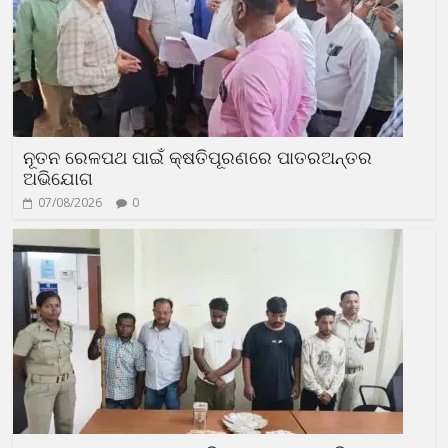
ନୂତନ ରେଳପଥ ପାଇଁ କ୍ଷତିପୂରଣରେ ପାତରଅନ୍ତର
ଅଭିଯୋଗ
07/08/2026
0