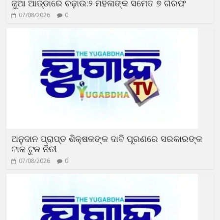
ଜୁଆ ଆଡ୍ଡାରେ ଚଢ଼ାଉ:୨ ମହିଳାଙ୍କ ସମେତ ୭ ଗିରଫ
07/08/2026
0
ଅନୁଦାନ ପ୍ରାପ୍ତ ଶିକ୍ଷକଙ୍କ ଦାବି ପୂରଣରେ ସରକାରଙ୍କ
ଟାଳ ଟୁଳ ନିତୀ
07/08/2026
0