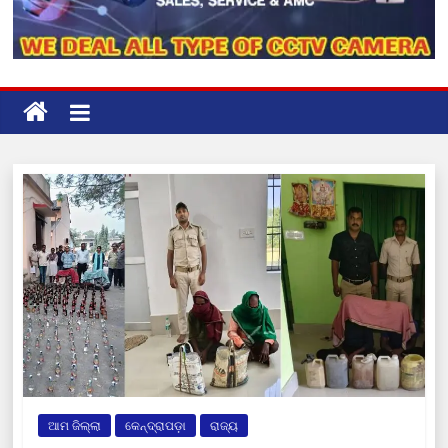
ଆମ ଜିଲ୍ଲା
କେନ୍ଦ୍ରାପଡ଼ା
ରାଜ୍ୟ