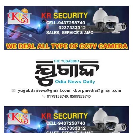
Skip
to
content
yugabdanews@gmail.com, kborpmedia@gmail.com
9178158740, 8599858740