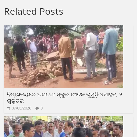
Related Posts
ବିଦ୍ୟାଳୟରେ ଅଘଟଣ: ସ୍କୁଲ ଫାଟକ ଭୁଶୁଡ଼ି ୪ଆହତ, ୨
ଗୁରୁତର
07/08/2026
0