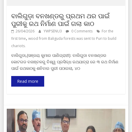
ବାଲିଗୁଡ଼ା ବନଖଣ୍ଡରୁ ପ୍ରଥମ ଥର ପାଇଁ
ପୁରୀକୁ ରଥ ନିର୍ମାଣ ପାଇଁ ଗଲା କାଠ
26/04/2026
YWPSENU3
0 Comments
For the
,
first time
wood from Baliguda forests was sent to Puri to build
chariots.
ବାଲିଗୁଡା,(ସଞ୍ଜୟ କୁମାର ପାଣିଗ୍ରାହୀ): ବାଲିଗୁଡା ବନଖଣ୍ଡର
କୋଟଗଡ ବନାଞ୍ଚଳରୁ ବିଶ୍ୱ ପ୍ରସିଦ୍ଧ ରଥଯାତ୍ରା ରେ ୩ ରଥ ନିର୍ମାଣ
ପାଇଁ ରଥକାଠକୁ ଶନିବାର ପୁରୀ ପଠାଗଲା, ୪୦
Read more