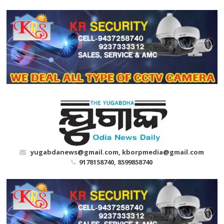
Skip
to
content
yugabdanews@gmail.com, kborpmedia@gmail.com
9178158740, 8599858740