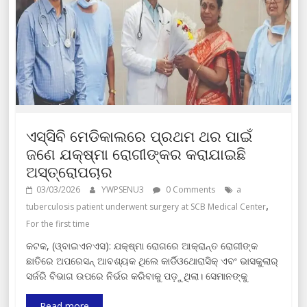
ଏସ୍‌ସିବି ମେଡିକାଲରେ ପ୍ରଥମ ଥର ପାଇଁ
ଜଣେ ଯକ୍ଷ୍ମା ରୋଗୀଙ୍କର କରାଯାଇଛି
ଅସ୍ତ୍ରୋପଚାର
03/03/2026
YWPSENU3
0 Comments
a
,
tuberculosis patient underwent surgery at SCB Medical Center
For the first time
କଟକ, (ଓ୍ବାଇଏନଏସ): ଯକ୍ଷ୍ମା ରୋଗରେ ଆକ୍ରାନ୍ତ ରୋଗୀଙ୍କ
ଛାତିରେ ଅପରେସନ୍ ଆବଶ୍ୟକ ଥିଲେ କାର୍ଡିଓଥୋରାସିକ୍ ଏବଂ ଭାସକୁଲାର୍
ସର୍ଜରି ବିଭାଗ ଉପରେ ନିର୍ଭର କରିବାକୁ ପଡ଼ୁଥିଲା। ସେମାନଙ୍କୁ
Read more