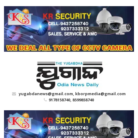
Skip
to
content
yugabdanews@gmail.com, kborpmedia@gmail.com
9178158740, 8599858740