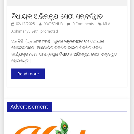
ବିଧାୟକ ଅଭିମନ୍ୟୁ ସେଠୀ ସମ୍ବର୍ଦ୍ଧିତ
02/12/2025
YWPSENU3
0 Comments
MLA
Abhimanyu Sethi promoted
ହାଟଡିହି (ଓ୍ବାଇଏନଏସ) : ଭୁବନେଶ୍ବରସ୍ଥିତ ମେ ଫେୟାର
ହୋଟେଲଠାରେ ଆଯୋଜିତ ବିକଶିତ ଭାରତ ବିକଶିତ ଓଡ଼ିଶା
କାର୍ଯ୍ୟକ୍ରମରେ ଆନନ୍ଦପୁର ବିଧାୟକ ଅଭିମନ୍ୟୁ ସେଠୀ ସମ୍ବନ୍ଧିତ
ହୋଇଛନ୍ତି |
Read more
Advertisement