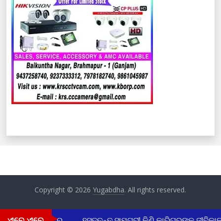
Copyright © 2026
Yugabdha
. All rights reserved.
ଏବେ ଏବେ
େଜ ଛାତ୍ରୀ ଉଦ୍ଧାର
ହସ୍ତତନ୍ତ ସାମଗ୍ରୀ କିଣି କାରିଗରଙ୍କ ଜୀବିକାକୁ ସ