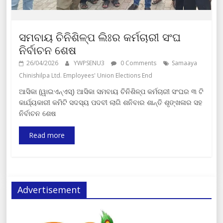
ସମବାୟ ଚିନିଶିଳ୍ପ ଲିଃର କର୍ମଚାରୀ ସଂଘ
ନିର୍ବାଚନ ଶେଷ
26/04/2026
YWPSENU3
0 Comments
Samaaya
Chinishilpa Ltd. Employees' Union Elections End
ଆସିକା (ୱାଇଏନ୍‍ଏସ୍‍) ଆସିକା ସମବାୟ ଚିନିଶିଳ୍ପ କର୍ମଚାରୀ ସଂଘର ୩ ଟି
କାର୍ଯ୍ୟକାରୀ କମିଟି ସଦସ୍ୟ ପଦବୀ ଲାଗି ଶନିବାର ଶାନ୍ତି ଶୃଙ୍ଖଳାର ସହ
ନିର୍ବାଚନ ଶେଷ
Read more
Advertisement