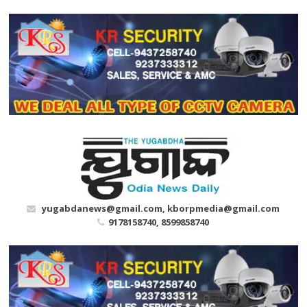
Skip
to
content
yugabdanews@gmail.com, kborpmedia@gmail.com
9178158740, 8599858740