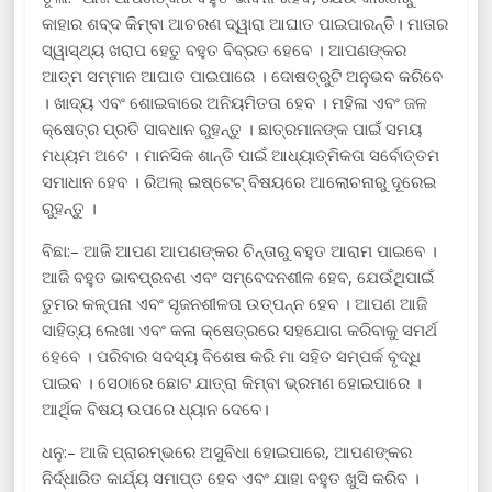
କାହାର ଶବ୍ଦ କିମ୍ବା ଆଚରଣ ଦ୍ୱାରା ଆଘାତ ପାଇପାରନ୍ତି। ମାତାର
ସ୍ୱାସ୍ଥ୍ୟ ଖରାପ ହେତୁ ବହୁତ ବିବ୍ରତ ହେବେ । ଆପଣଙ୍କର
ଆତ୍ମ ସମ୍ମାନ ଆଘାତ ପାଇପାରେ । ଦୋଷତ୍ରୁଟି ଅନୁଭବ କରିବେ
। ଖାଦ୍ୟ ଏବଂ ଶୋଇବାରେ ଅନିୟମିତତା ହେବ । ମହିଳା ଏବଂ ଜଳ
କ୍ଷେତ୍ର ପ୍ରତି ସାବଧାନ ରୁହନ୍ତୁ । ଛାତ୍ରମାନଙ୍କ ପାଇଁ ସମୟ
ମଧ୍ୟମ ଅଟେ । ମାନସିକ ଶାନ୍ତି ପାଇଁ ଆଧ୍ୟାତ୍ମିକତା ସର୍ବୋତ୍ତମ
ସମାଧାନ ହେବ । ରିଅଲ୍ ଇଷ୍ଟେଟ୍ ବିଷୟରେ ଆଲୋଚନାରୁ ଦୂରେଇ
ରୁହନ୍ତୁ ।
ବିଛା:– ଆଜି ଆପଣ ଆପଣଙ୍କର ଚିନ୍ତାରୁ ବହୁତ ଆରାମ ପାଇବେ ।
ଆଜି ବହୁତ ଭାବପ୍ରବଣ ଏବଂ ସମ୍ବେଦନଶୀଳ ହେବ, ଯେଉଁଥିପାଇଁ
ତୁମର କଳ୍ପନା ଏବଂ ସୃଜନଶୀଳତା ଉତ୍ପନ୍ନ ହେବ । ଆପଣ ଆଜି
ସାହିତ୍ୟ ଲେଖା ଏବଂ କଳା କ୍ଷେତ୍ରରେ ସହଯୋଗ କରିବାକୁ ସମର୍ଥ
ହେବେ । ପରିବାର ସଦସ୍ୟ ବିଶେଷ କରି ମା ସହିତ ସମ୍ପର୍କ ବୃଦ୍ଧି
ପାଇବ । ସେଠାରେ ଛୋଟ ଯାତ୍ରା କିମ୍ବା ଭ୍ରମଣ ହୋଇପାରେ ।
ଆର୍ଥିକ ବିଷୟ ଉପରେ ଧ୍ୟାନ ଦେବେ।
ଧନୁ:– ଆଜି ପ୍ରାରମ୍ଭରେ ଅସୁବିଧା ହୋଇପାରେ, ଆପଣଙ୍କର
ନିର୍ଦ୍ଧାରିତ କାର୍ଯ୍ୟ ସମାପ୍ତ ହେବ ଏବଂ ଯାହା ବହୁତ ଖୁସି କରିବ ।