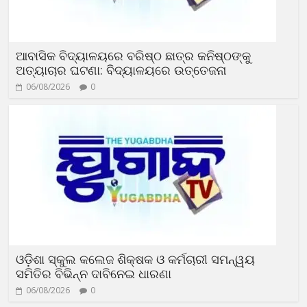
ଆବାସିକ ବିଦ୍ୟାଳୟରେ ବରିଷ୍ଠ ଛାତ୍ର କନିଷ୍ଠଙ୍କୁ
ଅତ୍ୟାଚାର ଘଟଣା: ବିଦ୍ୟାଳୟରେ ଉତ୍ତେଜନା
06/08/2026
0
ଓଡ଼ିଶା ସ୍କୁଲ କଲେଜ ଶିକ୍ଷକ ଓ କର୍ମଚାରୀ ସମନ୍ୱୟ
ସମିତିର ବିଭିନ୍ନ ଦାବିନେଇ ଧାରଣା
06/08/2026
0