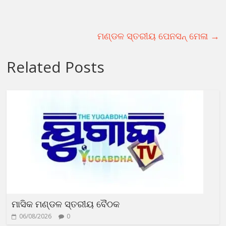
ମଣ୍ଡଳ ସ୍ତରୀୟ ପେନସନ୍ ମେଳା
→
Related Posts
ମାସିକ ମଣ୍ଡଳ ସ୍ତରୀୟ ବୈଠକ
06/08/2026
0