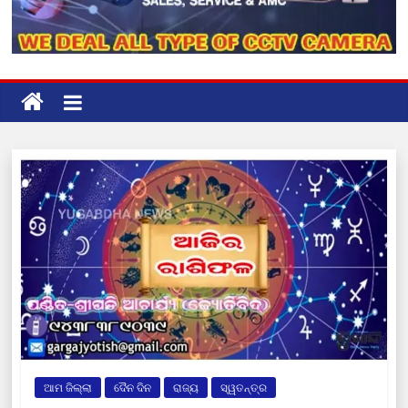
ଆମ ଜିଲ୍ଲା
ଦୈନ ଦିନ
ରାଜ୍ୟ
ସ୍ୱତନ୍ତ୍ର