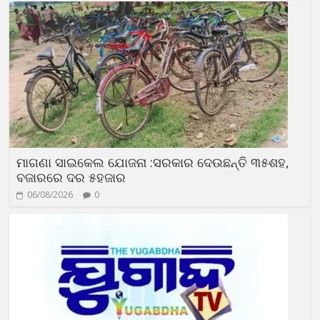
ମାଗଣା ସାଇକେଲ ଯୋଜନା :ସରକାର ଦେଉଛନ୍ତି ୩୫ଶହ,
ବଜାରରେ ଦର ୫ହଜାର
06/08/2026
0