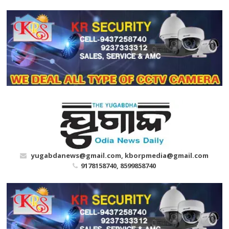
Skip
to
content
yugabdanews@gmail.com, kborpmedia@gmail.com
9178158740, 8599858740