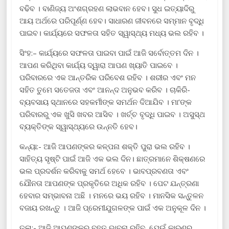
ବଢିବ । ବାଣିଜ୍ୟ ଅଂଶଗ୍ରହଣ ଲାଭବାନ ହେବ। ସୁଧ ଇତ୍ୟାଦିରୁ
ଆୟ ଅର୍ଥରେ ପରିପୂର୍ଣ୍ଣ ହେବ। ସାଧାରଣ ଜୀବନରେ ସମ୍ମାନ ବୃଦ୍ଧି
ପାଇବ। କାର୍ଯ୍ୟରେ ସଫଳତା ସହିତ ସ୍ୱାସ୍ଥ୍ୟ ମଧ୍ୟ ଭଲ ରହିବ ।
ସିଂହ:– କାର୍ଯ୍ୟରେ ସଫଳତା ପାଇବା ପାଇଁ ଆଜି ସର୍ବୋତ୍ତମ ଦିନ ।
ଆପଣ କରିଥିବା କାର୍ଯ୍ୟ ଦ୍ୱାରା ଆପଣ ଖ୍ୟାତି ପାଇବେ ।
ପରିବାରରେ ଏକ ଆନ୍ତରିକ ପରିବେଶ ରହିବ । ଶରୀର ଏବଂ ମନ
ସହିତ ତୁମେ ସତେଜତା ଏବଂ ଆନନ୍ଦ ଅନୁଭବ କରିବ । ଚାକିରି-
ବ୍ୟବସାୟ ସ୍ଥାନରେ ସହକର୍ମୀଙ୍କ ସମର୍ଥନ ଦିଆଯିବ । ମା’ଙ୍କ
ପରିବାରରୁ ଏକ ଖୁସି ଖବର ଆସିବ । ଖର୍ଚ୍ଚ ବୃଦ୍ଧି ପାଇବ । ଅସୁସ୍ଥ
ବ୍ୟକ୍ତିଙ୍କ ସ୍ୱାସ୍ଥ୍ୟରେ ଉନ୍ନତି ହେବ।
କନ୍ୟା:- ଆଜି ଆପଣଙ୍କର କଳ୍ପନା ଶକ୍ତି ପୁରା ଭଲ ରହିବ ।
ସାହିତ୍ୟ ସୃଷ୍ଟି ପାଇଁ ଆଜି ଏକ ଭଲ ଦିନ। ଛାତ୍ରମାନେ ଶିକ୍ଷଣରେ
ଭଲ ପ୍ରଦର୍ଶନ କରିବାକୁ ସମର୍ଥ ହେବେ । ଭାବପ୍ରବଣତା ଏବଂ
ଯୌନତା ଆପଣଙ୍କ ପ୍ରକୃତିରେ ଅଧିକ ରହିବ । ପେଟ ଯନ୍ତ୍ରଣା
ହେବାର ସମ୍ଭାବନା ଅଛି । ମନରେ ଭୟ ରହିବ । ମାନସିକ ସନ୍ତୁଳନ
ବଜାୟ ରଖନ୍ତୁ । ଆଜି ପ୍ରେମୀଯୁଗଳଙ୍କ ପାଇଁ ଏକ ଅନୁକୂଳ ଦିନ ।
ତୂଳା:- ଆଜି ଆପଣଙ୍କର ବହୁତ ଭାବନା ରହିବ, ଯେଉଁ କାରଣରୁ