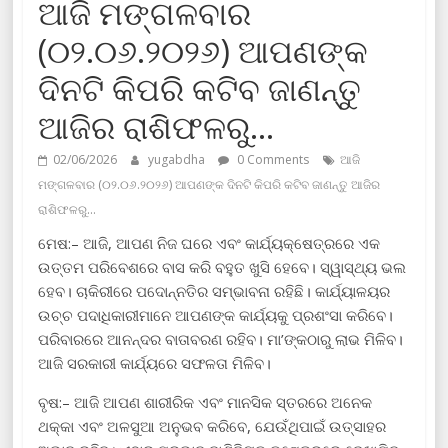
ଆଜି ମଙ୍ଗଳବାର
(୦୨.୦୬.୨୦୨୬) ଆପଣଙ୍କ
ଦିନଟି କିପରି କଟିବ ଜାଣନ୍ତୁ
ଆଜିର ରାଶିଫଳରୁ…
02/06/2026
yugabdha
0 Comments
ଆଜି
ମଙ୍ଗଳବାର (୦୨.୦୬.୨୦୨୬) ଆପଣଙ୍କ ଦିନଟି କିପରି କଟିବ ଜାଣନ୍ତୁ ଆଜିର
ରାଶିଫଳରୁ…
ମେଷ:– ଆଜି, ଆପଣ ନିଜ ଘରେ ଏବଂ କାର୍ଯ୍ୟକ୍ଷେତ୍ରରେ ଏକ
ଉତ୍ତମ ପରିବେଶରେ ବାସ କରି ବହୁତ ଖୁସି ହେବେ। ସ୍ୱାସ୍ଥ୍ୟ ଭଲ
ହେବ। ଚାକିରୀରେ ପଦୋନ୍ନତିର ସମ୍ଭାବନା ରହିଛି। କାର୍ଯ୍ୟାଳୟର
ଉଚ୍ଚ ପଦାଧିକାରୀମାନେ ଆପଣଙ୍କ କାର୍ଯ୍ୟକୁ ପ୍ରଶଂସା କରିବେ।
ପରିବାରରେ ଆନନ୍ଦର ବାତାବରଣ ରହିବ। ମା’ଙ୍କଠାରୁ ଲାଭ ମିଳିବ।
ଆଜି ସରକାରୀ କାର୍ଯ୍ୟରେ ସଫଳତା ମିଳିବ।
ବୃଷ:– ଆଜି ଆପଣ ଶାରୀରିକ ଏବଂ ମାନସିକ ସ୍ତରରେ ଅନେକ
ଥକ୍କା ଏବଂ ଅଳସୁଆ ଅନୁଭବ କରିବେ, ଯେଉଁଥିପାଇଁ ଉତ୍ସାହର