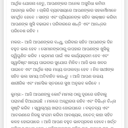
ଆର୍ଥିକ ଯୋଜନା ହେତୁ, ଆପଣଙ୍କର ଅନେକ ଅସୁବିଧା କମିବା
ଆରମ୍ଭ କରିବ । ଚାକିରି ବ୍ୟବସାୟରେ ଆପଣଙ୍କର ସହକର୍ମୀମାନେ
ସମର୍ଥିତ ହେବେ । ସାଙ୍ଗ ଏବଂ ପ୍ରିୟଜନଙ୍କ ସହିତ ସାକ୍ଷାତ କରିବା
ଆପଣଙ୍କ ଖୁସି ବଢାଇବ। ପରିବାରରେ ଶାନ୍ତି ଏବଂ ଆନନ୍ଦର
ପରିବେଶ ରହିବ ।
ମକର:– ଆଜି ଆପଣଙ୍କର ବନ୍ଧୁ, ପରିବାର ସହିତ ଆପଣଙ୍କ ଦିନ
ବହୁତ ଭଲ ହେବ । ସେମାନଙ୍କଠାରୁ ଉପହାର ଆପଣଙ୍କ ଖୁସିକୁ
ଦ୍ୱିଗୁଣିତ କରିବ । ଭ୍ରମଣ ପାଇଁ ଏକ କାର୍ଯ୍ୟକ୍ରମ ହେବ ଏବଂ
ସ୍ୱାଦିଷ୍ଟ ଖାଦ୍ୟ ପାଇବାର ସୁଯୋଗ ମିଳିବ। ଆଜି ଭଲ ଖବର
ପାଇବେ ଏବଂ ଆର୍ଥିକ ଲାଭ ମଧ୍ୟ ଉପଲବ୍ଧ ହେବ । ନିଜ ସାଥୀଙ୍କ
ସହିତ ଭଲ ସମୟ ଅତିବାହିତ କରନ୍ତୁ । ଆଜି ଆପଣ ଉଭୟ
ଶାରୀରିକ ଏବଂ ମାନସିକ ସ୍ତରରେ ସୁଖ ଅନୁଭବ କରିବେ ।
କୁମ୍ଭ:– ଆଜି ଆପଣଙ୍କୁ କୋର୍ଟ ମାମଲା ଠାରୁ ଦୂରରେ ରହିବାକୁ
ପରାମର୍ଶ ଦିଆଯାଇଛି । ମନରେ ଅସ୍ଥିରତା ରହିବ ଏବଂ ବିଭିନ୍ନ ଚିନ୍ତା
ସୃଷ୍ଟି କରିବ । ସ୍ୱାସ୍ଥ୍ୟ ଖରାପ ହୋଇପାରେ । ବକ୍ତବ୍ୟ ଏବଂ
ଆଚରଣରେ ନିଜକୁ ସଂଯମ କରିବା ଆବଶ୍ୟକ, ନଚେତ୍ କାହା ସହିତ
କଳହ ହୋଇପାରେ । ଆଜି ଆପଣ ବହୁତ ଭାବପ୍ରବଣ ହେବେ। ଖର୍ଚ୍ଚ