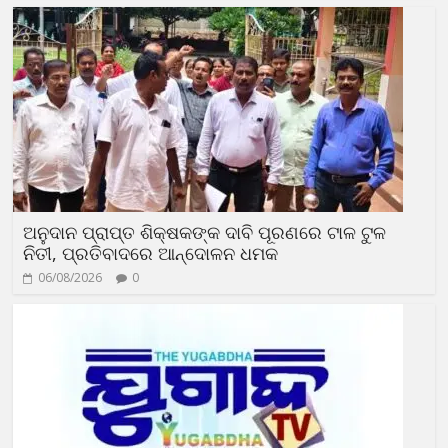
ଅନୁଦାନ ପ୍ରାପ୍ତ ଶିକ୍ଷକଙ୍କ ଦାବି ପୂରଣରେ ଟାଳ ଟୁଳ
ନିତୀ, ପ୍ରତିବାଦରେ ଆନ୍ଦୋଳନ ଧମକ
06/08/2026
0