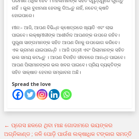
ପରିମାଣ ଅଧିକ ହେବ । ମହିଳାମାନଙ୍କ ସହିତ ଦ୍ୱନ୍ଦ୍ୱରେ ରୁହନ୍ତୁ
ନାହିଁ । ଭୁଲ ବୁଝାମଣା ହେବାକୁ ଦିଅନ୍ତୁ ନାହିଁ, ନଚେତ୍ କ୍ଷତି
ହୋଇପାରେ।
ମୀନ:– ଆଜି, ଆପଣ ବିଭିନ୍ନ କ୍ଷେତ୍ରରେ ଖ୍ୟାତି ଏବଂ ଲାଭ
ପାଇବେ। ଲକ୍ଷ୍ମୀଜୀଙ୍କ ଆଶୀର୍ବାଦ ଆପଣଙ୍କ ଉପରେ ରହିବ।
ପୁରୁଣା ସାଙ୍ଗମାନଙ୍କ ସହିତ ଆପଣ ଦିନକୁ ଉପଭୋଗ କରିବେ।
ଏକ ଭ୍ରମଣ ଯାଇପାରନ୍ତି । ଆଜି ପତ୍ନୀ ଏବଂ ପିଲାମାନଙ୍କ ସହିତ
ଭଲ ସମୟ କଟାନ୍ତୁ । ଆପଣ ବିବାହିତ ଜୀବନରେ ଆନନ୍ଦ ପାଇବେ।
ଆପଣ ପିଲାମାନଙ୍କର ଭଲ ଖବର ପାଇବେ। ପ୍ରିୟ ବ୍ୟକ୍ତିଙ୍କ
ସହିତ ସାକ୍ଷାତ ହେବାର ସମ୍ଭାବନା ଅଛି।
Spread the love
←
ପ୍ରେସ ଛକରେ ଥିବା ମାଛ ଗୋଦାମରେ ଭୟଙ୍କର
ଅଗ୍ନିକାଣ୍ଡ ; ଜଳି ପୋଡ଼ି ପାଉଁଶ ଲକ୍ଷାଧିକ ଟଙ୍କାର ସମତ୍ତି