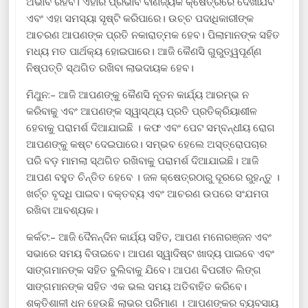
ଅଭାବ ରହିବ। ଏହାର ପ୍ରଭାବ ବାଣିଜ୍ୟିକ କ୍ଷେତ୍ରରେ ଦେଖାଯିବ
ଏବଂ ଏହା ସମସ୍ୟା ସୃଷ୍ଟି କରିପାରେ। ଉଚ୍ଚ ପଦାଧିକାରୀଙ୍କ
ଆଚରଣ ଆପଣଙ୍କ ପ୍ରତି ନକାରାତ୍ମକ ହେବ। ପିଲାମାନଙ୍କ ସହିତ
ମଧ୍ୟ ମତ ପାର୍ଥକ୍ୟ ହୋଇପାରେ। ଆଜି କୈଣସି ଗୁରୁତ୍ୱପୂର୍ଣ୍ଣ
ନିଷ୍ପତ୍ତି ସ୍ଥଗିତ ରଖିବା ଲାଭଦାୟକ ହେବ।
ମିଥୁନ:– ଆଜି ଆପଣଙ୍କୁ କୈଣସି ନୂତନ କାର୍ଯ୍ୟ ଆରମ୍ଭ ନ
କରିବାକୁ ଏବଂ ଆପଣଙ୍କ ସ୍ୱାସ୍ଥ୍ୟ ପ୍ରତି ପ୍ରତିକ୍ରିୟାଶୀଳ
ହେବାକୁ ପରାମର୍ଶ ଦିଆଯାଇଛି । କଫ ଏବଂ ପେଟ ସମ୍ବନ୍ଧୀୟ ରୋଗ
ଆପଣଙ୍କୁ କଷ୍ଟ ଦେଇପାରେ। ସମ୍ଭବ ହେଲେ ଅସ୍ତ୍ରୋପଚାର
ପରି ବଡ଼ ମାମଲା ସ୍ଥଗିତ ରଖିବାକୁ ପରାମର୍ଶ ଦିଆଯାଇଛି। ଆଜି
ଆପଣ ବହୁତ ଚିନ୍ତିତ ହେବେ । ଜଳ କ୍ଷେତ୍ରଠାରୁ ଦୂରରେ ରୁହନ୍ତୁ ।
ଖର୍ଚ୍ଚ ବୃଦ୍ଧି ପାଇବ। ବକ୍ତବ୍ୟ ଏବଂ ଆଚରଣ ଉପରେ ସଂଯମତା
ରଖିବା ଆବଶ୍ୟକ।
କର୍କଟ:– ଆଜି ଦୈନନ୍ଦିନ କାର୍ଯ୍ୟ ସହିତ, ଆପଣ ମନୋରଞ୍ଜନ ଏବଂ
ସଭାରେ ସମୟ ବିତାଇବେ। ଆପଣ ସ୍ୱାଦିଷ୍ଟ ଖାଦ୍ୟ ପାଇବେ ଏବଂ
ସାଙ୍ଗମାନଙ୍କ ସହିତ ବୁଲିବାକୁ ଯିବେ। ଆପଣ ବିପରୀତ ଲିଙ୍ଗ
ସାଙ୍ଗମାନଙ୍କ ସହିତ ଏକ ଭଲ ସମୟ ଅତିବାହିତ କରିବେ।
ଶକ୍ତିଶାଳୀ ଧନ ହେଉଛି ଲାଭର ପରିମାଣ । ଆପଣଙ୍କର ବ୍ୟବସାୟ