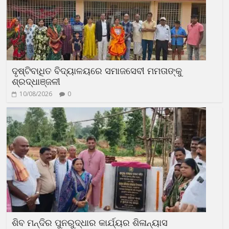
ଦୃଷ୍ଟିବାଧିତ ବିଦ୍ୟାଳୟରେ ସମାଜସେବୀ ମମତାଙ୍କୁ
ଶ୍ରଦ୍ଧାଞ୍ଜଳୀ
10/08/2026
0
ଶିବ ମନ୍ଦିର ପୁନରୁଦ୍ଧାର କାର୍ଯ୍ୟର ଶିଳାନ୍ୟାସ