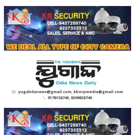
Skip
to
content
yugabdanews@gmail.com, kborpmedia@gmail.com
9178158740, 8599858740