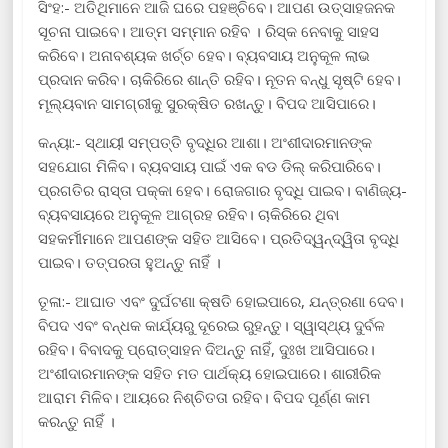
ସିଂହ:- ଅତିଥିମାନେ ଆଜି ଘରେ ପହଞ୍ଚିବେ। ଆପଣ ଉତ୍ସାହଜନକ
ସୂଚନା ପାଇବେ। ଆତ୍ମ ସମ୍ମାନ ରହିବ । ରିସ୍କ ନେବାକୁ ସାହସ
କରିବେ। ଅନାବଶ୍ୟକ ଖର୍ଚ୍ଚ ହେବ। ବ୍ୟବସାୟ ଅନୁକୂଳ ଲାଭ
ପ୍ରଦାନ କରିବ। ଚାକିରିରେ ଶାନ୍ତି ରହିବ। ନୂତନ ବନ୍ଧୁ ସୃଷ୍ଟି ହେବ।
ମୂଲ୍ୟବାନ ସାମଗ୍ରୀକୁ ସୁରକ୍ଷିତ ରଖନ୍ତୁ। ବିପଦ ଆସିପାରେ।
କନ୍ୟା:- ସ୍ଥାୟୀ ସମ୍ପତ୍ତି ବୃଦ୍ଧିର ଆଶା। ଅଂଶୀଦାରମାନଙ୍କ
ସହଯୋଗ ମିଳିବ। ବ୍ୟବସାୟ ପାଇଁ ଏକ ବଡ ଡିଲ୍ କରିପାରିବେ।
ପ୍ରଗତିର ରାସ୍ତା ପକ୍କା ହେବ। ରୋଜଗାର ବୃଦ୍ଧି ପାଇବ। ବାଣିଜ୍ୟ-
ବ୍ୟବସାୟରେ ଅନୁକୂଳ ଆଗ୍ରହ ରହିବ। ଚାକିରିରେ ଥିବା
ସହକର୍ମୀମାନେ ଆପଣଙ୍କ ସହିତ ଆସିବେ। ପ୍ରତିଦ୍ୱନ୍ଦ୍ୱିତା ବୃଦ୍ଧି
ପାଇବ। ତତ୍ପରତା ହୁଅନ୍ତୁ ନାହିଁ ।
ତୂଳା:- ଆଘାତ ଏବଂ ଦୁର୍ଘଟଣା କ୍ଷତି ହୋଇପାରେ, ଯନ୍ତ୍ରଣା ଦେବ।
ବିପଦ ଏବଂ ବନ୍ଧକ କାର୍ଯ୍ୟରୁ ଦୂରେଇ ରୁହନ୍ତୁ। ସ୍ୱାସ୍ଥ୍ୟ ଦୁର୍ବଳ
ରହିବ। ବିବାଦକୁ ପ୍ରୋତ୍ସାହନ ଦିଅନ୍ତୁ ନାହିଁ, ଦୁଃଖ ଆସିପାରେ।
ଅଂଶୀଦାରମାନଙ୍କ ସହିତ ମତ ପାର୍ଥକ୍ୟ ହୋଇପାରେ। ଶାରୀରିକ
ଆରାମ ମିଳିବ। ଆୟରେ ନିଶ୍ଚିତତା ରହିବ। ବିପଦ ପୂର୍ଣ୍ଣ କାମ
କରନ୍ତୁ ନାହିଁ ।