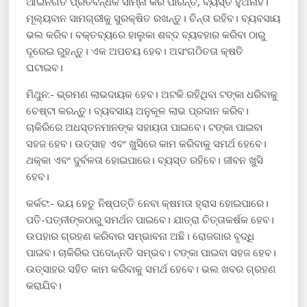
ଆଇନଗତ ପ୍ରତିବନ୍ଧକ ସାମ୍ନା କରି ପାରନ୍ତି, ବ୍ୟସ୍ତ ହୁଅନାହିଁ।
ମୂଲ୍ୟବାନ ସାମଗ୍ରୀକୁ ସୁରକ୍ଷିତ ରଖନ୍ତୁ। ଚିନ୍ତା ରହିବ। ବ୍ୟବସାୟ
ଭଲ କରିବ। ବକ୍ତବ୍ୟରେ ହାଲୁକା ଶବ୍ଦ ବ୍ୟବହାର କରିବା ଠାରୁ
ଦୂରେଇ ରୁହନ୍ତୁ। ଏକ ଅପଚୟ ହେବ। ଅସଂଗଠିତତା କ୍ଷତି
ଘଟାଇବ।
ମିଥୁନ:- ଭ୍ରମଣ ଲାଭଦାୟକ ହେବ। ଅଟକି ରହିଥିବା ଟଙ୍କା ଧରିବାକୁ
ଚେଷ୍ଟା କରନ୍ତୁ। ବ୍ୟବସାୟ ଅନୁକୂଳ ଲାଭ ପ୍ରଦାନ କରିବ।
ଚାକିରିରେ ଅଧସ୍ତନମାନଙ୍କ ସହାୟତା ପାଇବେ। ଟଙ୍କା ପାଇବା
ସହଜ ହେବ। ଉତ୍ସାହ ଏବଂ ଖୁସିରେ କାମ କରିବାକୁ ସମର୍ଥ ହେବେ।
ଥକ୍କା ଏବଂ ଦୁର୍ବଳତା ହୋଇପାରେ। ବ୍ୟସ୍ତ ରହିବେ। ଜୀବନ ଖୁସି
ହେବ।
କର୍କଟ:- ଭୟ ହେତୁ ନିଷ୍ପତ୍ତି ନେବା କ୍ଷମତା ହ୍ରାସ ହୋଇପାରେ।
ପତି-ପତ୍ନୀଙ୍କଠାରୁ ସମର୍ଥନ ପାଇବେ। ଯାତ୍ରା ଚିତ୍ତାକର୍ଷକ ହେବ।
ଉପହାର ଗ୍ରହଣ କରିବାର ସମ୍ଭାବନା ଅଛି। ରୋଜଗାର ବୃଦ୍ଧି
ପାଇବ। ଚାକିରିର ପଦୋନ୍ନତି ସମ୍ଭବ। ଟଙ୍କା ପାଇବା ସହଜ ହେବ।
ଉତ୍ସାହର ସହିତ କାମ କରିବାକୁ ସମର୍ଥ ହେବେ। ଭଲ ଖବର ଗ୍ରହଣ
କରାଯିବ।