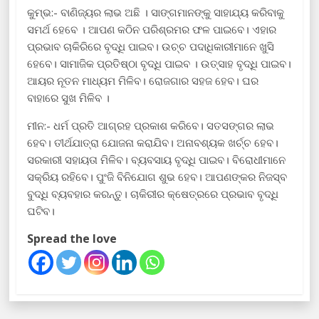
କୁମ୍ଭ:- ବାଣିଜ୍ୟର ଲାଭ ଅଛି । ସାଙ୍ଗମାନଙ୍କୁ ସାହାଯ୍ୟ କରିବାକୁ
ସମର୍ଥ ହେବେ । ଆପଣ କଠିନ ପରିଶ୍ରମର ଫଳ ପାଇବେ। ଏହାର
ପ୍ରଭାବ ଚାକିରିରେ ବୃଦ୍ଧି ପାଇବ। ଉଚ୍ଚ ପଦାଧିକାରୀମାନେ ଖୁସି
ହେବେ। ସାମାଜିକ ପ୍ରତିଷ୍ଠା ବୃଦ୍ଧି ପାଇବ । ଉତ୍ସାହ ବୃଦ୍ଧି ପାଇବ।
ଆୟର ନୂତନ ମାଧ୍ୟମ ମିଳିବ। ରୋଜଗାର ସହଜ ହେବ। ଘର
ବାହାରେ ସୁଖ ମିଳିବ ।
ମୀନ:- ଧର୍ମ ପ୍ରତି ଆଗ୍ରହ ପ୍ରକାଶ କରିବେ। ସତସଙ୍ଗର ଲାଭ
ହେବ। ତୀର୍ଥଯାତ୍ରା ଯୋଜନା କରାଯିବ। ଅନାବଶ୍ୟକ ଖର୍ଚ୍ଚ ହେବ।
ସରକାରୀ ସହାୟତା ମିଳିବ। ବ୍ୟବସାୟ ବୃଦ୍ଧି ପାଇବ। ବିରୋଧୀମାନେ
ସକ୍ରିୟ ରହିବେ। ପୁଂଜି ବିନିଯୋଗ ଶୁଭ ହେବ। ଆପଣଙ୍କର ନିଜସ୍ବ
ବୁଦ୍ଧି ବ୍ୟବହାର କରନ୍ତୁ। ଚାକିରୀର କ୍ଷେତ୍ରରେ ପ୍ରଭାବ ବୃଦ୍ଧି
ଘଟିବ।
Spread the love