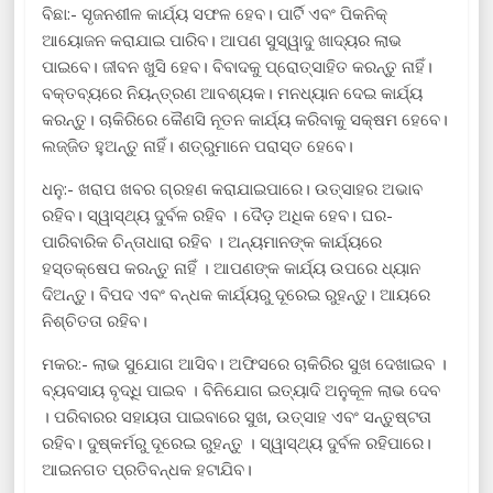
ବିଛା:- ସୃଜନଶୀଳ କାର୍ଯ୍ୟ ସଫଳ ହେବ। ପାର୍ଟି ଏବଂ ପିକନିକ୍
ଆୟୋଜନ କରାଯାଇ ପାରିବ। ଆପଣ ସୁସ୍ୱାଦୁ ଖାଦ୍ୟର ଲାଭ
ପାଇବେ। ଜୀବନ ଖୁସି ହେବ। ବିବାଦକୁ ପ୍ରୋତ୍ସାହିତ କରନ୍ତୁ ନାହିଁ।
ବକ୍ତବ୍ୟରେ ନିୟନ୍ତ୍ରଣ ଆବଶ୍ୟକ। ମନଧ୍ୟାନ ଦେଇ କାର୍ଯ୍ୟ
କରନ୍ତୁ। ଚାକିରିରେ କୈଣସି ନୂତନ କାର୍ଯ୍ୟ କରିବାକୁ ସକ୍ଷମ ହେବେ।
ଲଜ୍ଜିତ ହୁଅନ୍ତୁ ନାହିଁ। ଶତ୍ରୁମାନେ ପରାସ୍ତ ହେବେ।
ଧନୁ:- ଖରାପ ଖବର ଗ୍ରହଣ କରାଯାଇପାରେ। ଉତ୍ସାହର ଅଭାବ
ରହିବ। ସ୍ୱାସ୍ଥ୍ୟ ଦୁର୍ବଳ ରହିବ । ଦୈଡ଼ ଅଧିକ ହେବ। ଘର-
ପାରିବାରିକ ଚିନ୍ତାଧାରା ରହିବ । ଅନ୍ୟମାନଙ୍କ କାର୍ଯ୍ୟରେ
ହସ୍ତକ୍ଷେପ କରନ୍ତୁ ନାହିଁ । ଆପଣଙ୍କ କାର୍ଯ୍ୟ ଉପରେ ଧ୍ୟାନ
ଦିଅନ୍ତୁ। ବିପଦ ଏବଂ ବନ୍ଧକ କାର୍ଯ୍ୟରୁ ଦୂରେଇ ରୁହନ୍ତୁ। ଆୟରେ
ନିଶ୍ଚିତତା ରହିବ।
ମକର:- ଲାଭ ସୁଯୋଗ ଆସିବ। ଅଫିସରେ ଚାକିରିର ସୁଖ ଦେଖାଇବ ।
ବ୍ୟବସାୟ ବୃଦ୍ଧି ପାଇବ । ବିନିଯୋଗ ଇତ୍ୟାଦି ଅନୁକୂଳ ଲାଭ ଦେବ
। ପରିବାରର ସହାୟତା ପାଇବାରେ ସୁଖ, ଉତ୍ସାହ ଏବଂ ସନ୍ତୁଷ୍ଟତା
ରହିବ। ଦୁଷ୍କର୍ମରୁ ଦୂରେଇ ରୁହନ୍ତୁ । ସ୍ୱାସ୍ଥ୍ୟ ଦୁର୍ବଳ ରହିପାରେ।
ଆଇନଗତ ପ୍ରତିବନ୍ଧକ ହଟାଯିବ।