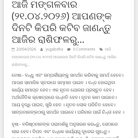
ଆଜି ମଙ୍ଗଳବାର
(୨୧.୦୪.୨୦୨୬) ଆପଣଙ୍କ
ଦିନଟି କିପରି କଟିବ ଜାଣନ୍ତୁ
ଆଜିର ରାଶିଫଳରୁ…
20/04/2026
yugabdha
0 Comments
ଆଜି
ମଙ୍ଗଳବାର (୨୧.୦୪.୨୦୨୬) ଆପଣଙ୍କ ଦିନଟି କିପରି କଟିବ ଜାଣନ୍ତୁ ଆଜିର
ରାଶିଫଳରୁ…
ମେଷ:- ବନ୍ଧୁ ଏବଂ ସମ୍ପର୍କୀୟଙ୍କୁ ସମର୍ଥନ କରିବାକୁ ସମର୍ଥ ହେବେ।
ଆପଣ ସାମାଜିକ ସ୍ତରରେ ସମ୍ମାନ ପାଇବ । ବନ୍ଦ ହୋଇଥିବା
କାର୍ଯ୍ୟ ସମାପ୍ତ ହେବ। ଏକ ନୂତନ ଯୋଜନା ପ୍ରସ୍ତୁତ ହେବ।
ଅର୍ଥନୈତିକ କ୍ଷେତ୍ରରେ ଉନ୍ନତି ହେବ। ନୂତନ କାମ ପାଇବେ।
ଆୟ ବୃଦ୍ଧି ପାଇବ, ଖୁସି ହେବ । ନୂତନ ଲୋକ ପରିଚିତ ହେବେ।
ସାଙ୍ଗମାନଙ୍କଠାରୁ ସମର୍ଥନ ପାଇବେ। ପରିବାର ପାଇଁ ଚିନ୍ତା ହେବ ।
ବୃଷ:- ବରିଷ୍ଠମାନଙ୍କ ପରାମର୍ଶକୁ ଅନୁସରଣ କରନ୍ତୁ, ସେଠାରେ
ଲାଭ ହେବ। ବିପଦ ଏବଂ ବନ୍ଧକ କାର୍ଯ୍ୟରୁ ଦୂରେଇ ରୁହନ୍ତୁ।