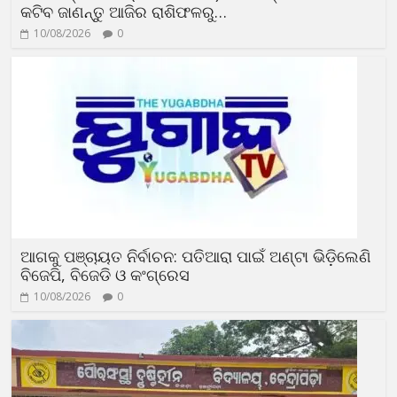
କଟିବ ଜାଣନ୍ତୁ ଆଜିର ରାଶିଫଳରୁ…
10/08/2026
0
ଆଗକୁ ପଞ୍ଚାୟତ ନିର୍ବାଚନ: ପତିଆରା ପାଇଁ ଅଣ୍ଟା ଭିଡ଼ିଲେଣି
ବିଜେପି, ବିଜେଡି ଓ କଂଗ୍ରେସ
10/08/2026
0