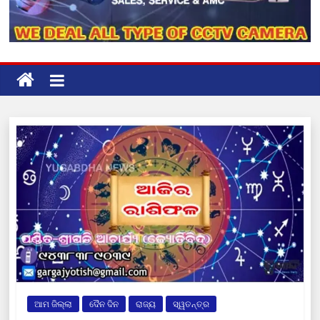
ଆମ ଜିଲ୍ଲା
ଦୈନ ଦିନ
ରାଜ୍ୟ
ସ୍ୱତନ୍ତ୍ର