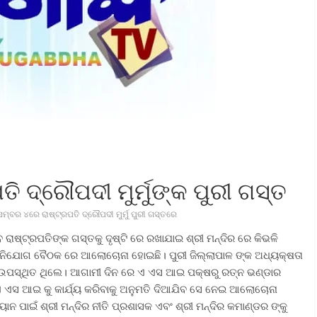
ତି ଦ୍ରୌପଦୀ ମୁର୍ମୁଙ୍କ ପୁରୀ ଗସ୍ତ
ସେମ୍ବର ୪ରେ ରାଷ୍ଟ୍ରପତି ଦ୍ରୌପଦୀ ମୁର୍ମୁ ପୁରୀ ଗସ୍ତରେ
 ରାଷ୍ଟ୍ରପତିଙ୍କ ଗସ୍ତକୁ ଦୃଷ୍ଟି ରେ ରଖାଯାଇ ଶ୍ରୀ ମନ୍ଦିର ରେ କିଭଳି
ଶା ନିଯୋଗ ବୈଠକ ରେ ଆଲୋଚୋନା ହୋଇଛି। ପୁରୀ ଜିଲ୍ଲାପାଳ ଙ୍କ ଅଧ୍ୟକ୍ଷତା
 ଉପସ୍ଥିତ ଥିଲେ। ଆଗାମୀ ଦିନ ରେ ଏ ଏସ ଆଇ ପକ୍ଷରୁ ରତ୍ନ ଭଣ୍ଡାର
 ଏସ ଆଇ କୁ କାର୍ଯ୍ୟ କରିବାକୁ ଅନୁମତି ଦିଆଯିବ ସେ ନେଇ ଆଲୋଚୋନା
ାନ ପାଇଁ ଶ୍ରୀ ମନ୍ଦିର ନୀତି ପ୍ରଶାସକ ଏବଂ ଶ୍ରୀ ମନ୍ଦିର କମାଣ୍ଡର ଙ୍କୁ