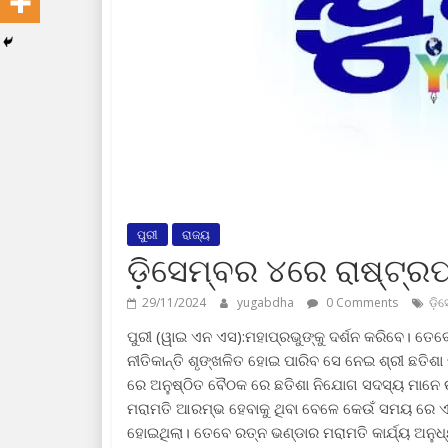
ପୁରୀ
ରାଜ୍ୟ
ଡ଼ିସେମ୍ବର ୪ରେ ରାଷ୍ଟ୍ରପ
29/11/2024
yugabdha
0 Comments
ଡ଼ି
ପୁରୀ (ୱାଇ ଏନ ଏସ):ମହାପ୍ରଭୁଙ୍କୁ ଦର୍ଶନ କରିବେ। ତେବେ
ନୀତିକାନ୍ତି ଶୃଙ୍ଖଳିତ ହୋଇ ପାରିବ ସେ ନେଇ ଶ୍ରୀ ଛତି
ରେ ଅନୁଷ୍ଠିତ ବୈଠକ ରେ ଛତିଶା ନିଯୋଗ ସଦସ୍ୟ ମାନେ
ମରାମତି ଆରମ୍ଭ ହେବାକୁ ଥିବା ବେଳେ କେଉଁ ସମୟ ରେ ଏ
ହୋଇଥିଲା। ତେବେ ରତ୍ନ ଭଣ୍ଡାର ମରାମତି କାର୍ଯ୍ୟ ଅନୁଧ୍ୟ