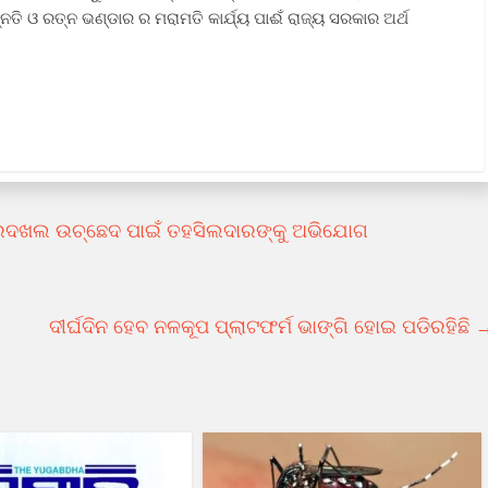
ନତି ଓ ରତ୍ନ ଭଣ୍ଡାର ର ମରାମତି କାର୍ଯ୍ୟ ପାଈଁ ରାଜ୍ୟ ସରକାର ଅର୍ଥ
ଜବରଦଖଲ ଉଚ୍ଛେଦ ପାଇଁ ତହସିଲଦାରଙ୍କୁ ଅଭିଯୋଗ
ଦୀର୍ଘଦିନ ହେବ ନଳକୂପ ପ୍ଲାଟଫର୍ମ ଭାଙ୍ଗି ହୋଇ ପଡିରହିଛି