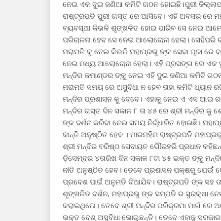
ନେଇ ଏକ ଦୁଇ ଜଣିଆ କମିଟି ଗଠନ ହୋଇଛି।ପୁରୀ ଜିଲ୍ଲାପାଳ
ରାଷ୍ଟ୍ରପତି ପୁରୀ ଗସ୍ତ ରେ ଆସିବେ। ଏହି ଅବସର ରେ ମହାପ
ବ୍ୟବସ୍ଥା କିଭଳି ଶୃଙ୍ଖଳିତ ହୋଇ ପାରିବ ସେ ନେଇ ଆମେ 
ପରିଚାଳନା ହେବ ସେ ନେଇ ଆଲୋଚୋନା ହେଲା। ସେହିପରି 
ମରାମତି କୁ ନେଇ କିଭଳି ମହାପ୍ରଭୁ ଙ୍କ ସେବା ପୂଜା ରେ 
ନେଇ ମଧ୍ୟ ଆଲୋଚୋନା ହେଲା। ଏହି ପ୍ରସଙ୍ଗ ରେ ଏକ ଦୁଇ
ମନ୍ଦିର କମାଣ୍ଡର ଙ୍କୁ ନେଇ ଏହି ଦୁଇ ଜଣିଆ କମିଟି ଗଠନ 
ମରାମତି ସମୟ ରେ ଅସୁବିଧା ନ ହେବ ତାହା କମିଟି ଧ୍ୟାନ ରଖ
ମନ୍ଦିର ପ୍ରଶାସନ କୁ ଦେବେ। ଏହାକୁ ନେଇ ଏ ଏସ ଆଇ ରତ୍
ମନ୍ଦିର ଗସ୍ତ ଦିନ ସକାଳ ୮ ତା ୪୫ ରେ ଶ୍ରୀ ମନ୍ଦିର କୁ 
ଙ୍କ ଦର୍ଶନ କରିବା ନେଇ ସମୟ ନିର୍ଦ୍ଧାରିତ ହୋଇଛି। ମହାପ୍
କାନ୍ତି ଅନୁଷ୍ଠିତ ହେବ । ମାରମହିମ ରାଷ୍ଟ୍ରପତି ମହାପ୍ରଭୁ
ଶ୍ରୀ ମନ୍ଦିର ବରିଷ୍ଠ ସେବାୟତ ଗୌରହରି ପ୍ରଧାନ କହିଛନ୍ତି
ଡ଼ିସେମ୍ବର ୪ତାରିଖ ଦିନ ସକାଳ ୮ଟା ୪୫ ଭକ୍ତ ଙ୍କୁ ମନ୍ଦି
ନୀତି ଅନୁଷ୍ଠିତ ହେବ। ତେବେ ପ୍ରଶାସନ ପକ୍ଷରୁ ଯେଉଁ ସେ
ପ୍ରବେଶ ପାଇଁ ଅନୁମତି ଦିଆଯିବ। ରାଷ୍ଟ୍ରପତି ଙ୍କ ସହ 
ଶୃଙ୍ଖଳିତ ଦର୍ଶନ, ମହାପ୍ରଭୁ ଙ୍କ ସମ୍ପତି ର ସୁରକ୍ଷା
କରାଇଥିଲେ। ତେବେ ଶ୍ରୀ ମନ୍ଦିର ପରିକ୍ରମା ମାର୍ଗ ରେ ଅନେ
ଭକ୍ତ ବେଶ୍ ଅସୁବିଧା ଭୋଗୁଛନ୍ତି। ତେବେ ଏହାକୁ ସରକାର