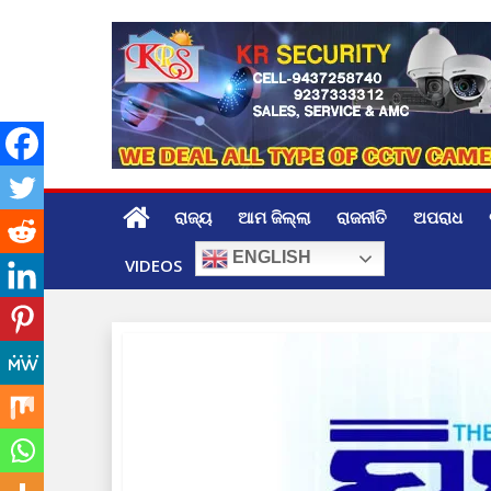
Skip
to
content
ରାଜ୍ୟ
ଆମ ଜିଲ୍ଲା
ରାଜନୀତି
ଅପରାଧ
ENGLISH
VIDEOS