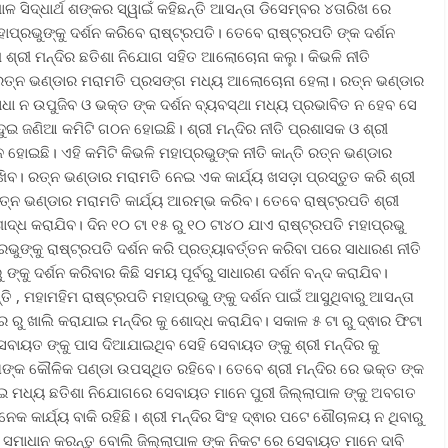
 ସିଦ୍ଧାର୍ଥ ଶଙ୍କର ସ୍ୱାଇଁ କହିଛନ୍ତି ଆସନ୍ତା ଡିସେମ୍ବର ୪ତାରିଖ ରେ
୍ରଭୁଙ୍କୁ ଦର୍ଶନ କରିବେ ରାଷ୍ଟ୍ରପତି। ତେବେ ରାଷ୍ଟ୍ରପତି ଙ୍କ ଦର୍ଶନ
ଶ୍ରୀ ମନ୍ଦିର ଛତିଶା ନିଯୋଗ ସହିତ ଆଲୋଚୋନା କଲୁ। କିଭଳି ନୀତି
ରତ୍ନ ଭଣ୍ଡାର ମରାମତି ପ୍ରସଙ୍ଗ ମଧ୍ୟ ଆଲୋଚୋନା ହେଲା। ରତ୍ନ ଭଣ୍ଡାର
ବାଧା ନ ଉପୁଜିବ ଓ ଭକ୍ତ ଙ୍କ ଦର୍ଶନ ବ୍ୟବସ୍ଥା ମଧ୍ୟ ପ୍ରଭାବିତ ନ ହେବ ସେ
 ଜଣିଆ କମିଟି ଗଠନ ହୋଇଛି। ଶ୍ରୀ ମନ୍ଦିର ନୀତି ପ୍ରଶାସକ ଓ ଶ୍ରୀ
ହୋଇଛି। ଏହି କମିଟି କିଭଳି ମହାପ୍ରଭୁଙ୍କ ନୀତି କାନ୍ତି ରତ୍ନ ଭଣ୍ଡାର
ିବ। ରତ୍ନ ଭଣ୍ଡାର ମରାମତି ନେଇ ଏକ କାର୍ଯ୍ୟ ଖସଡ଼ା ପ୍ରସ୍ତୁତ କରି ଶ୍ରୀ
ନ ଭଣ୍ଡାର ମରାମତି କାର୍ଯ୍ୟ ଆରମ୍ଭ କରିବ। ତେବେ ରାଷ୍ଟ୍ରପତି ଶ୍ରୀ
ଶୋଦ୍ଧ କରାଯିବ। ଦିନ ୧୦ ଟା ୧୫ ରୁ ୧୦ ଟା୪୦ ଯାଏ ରାଷ୍ଟ୍ରପତି ମହାପ୍ରଭୁ
ରଭୁଙ୍କୁ ରାଷ୍ଟ୍ରପତି ଦର୍ଶନ କରି ପ୍ରତ୍ୟାବର୍ତ୍ତନ କରିବା ପରେ ସାଧାରଣ ନୀତି
 ଙ୍କୁ ଦର୍ଶନ କରିବାର କିଛି ସମୟ ପୂର୍ବରୁ ସାଧାରଣ ଦର୍ଶନ ବନ୍ଦ କରାଯିବ।
 , ମହାମହିମ ରାଷ୍ଟ୍ରପତି ମହାପ୍ରଭୁ ଙ୍କୁ ଦର୍ଶନ ପାଇଁ ଆସୁଥିବାରୁ ଆସନ୍ତା
ର ରୁ ଖାଲି କରାଯାଇ ମନ୍ଦିର କୁ ଶୋଦ୍ଧ କରାଯିବ। ସକାଳ ୫ ଟା ରୁ ଦ୍ଵାର ଫିଟା
ବାୟତ ଙ୍କୁ ପାସ ଦିଆଯାଇଥିବ ସେହି ସେବାୟତ ଙ୍କୁ ଶ୍ରୀ ମନ୍ଦିର କୁ
ତାଙ୍କ କୌଳିକ ପଣ୍ଡା ଉପସ୍ଥିତ ରହିବେ। ତେବେ ଶ୍ରୀ ମନ୍ଦିର ରେ ଭକ୍ତ ଙ୍କ
 ନେଇ ମଧ୍ୟ ଛତିଶା ନିଯୋଗରେ ସେବାୟତ ମାନେ ପୁରୀ ଜିଲ୍ଲାପାଳ ଙ୍କୁ ଅବଗତ
କ କାର୍ଯ୍ୟ ବାକି ରହିଛି। ଶ୍ରୀ ମନ୍ଦିର ସିଂହ ଦ୍ଵାର ପଟେ ଶୌଚାଳୟ ନ ଥିବାରୁ
 ସମାଧାନ କରନ୍ତୁ ବୋଲି ଜିଲ୍ଲାପାଳ ଙ୍କ ନିକଟ ରେ ସେବାୟତ ମାନେ ଦାବି