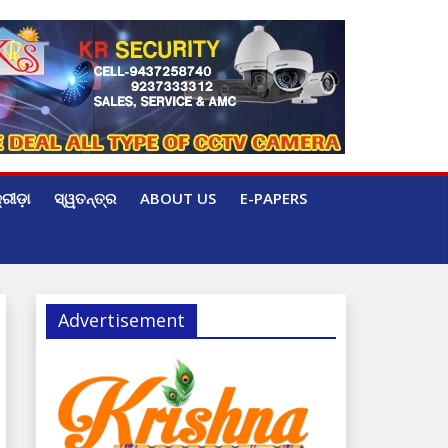
୍ରୀଡ଼ା
ସ୍ୱତନ୍ତ୍ର
ABOUT US
E-PAPERS
Advertisement