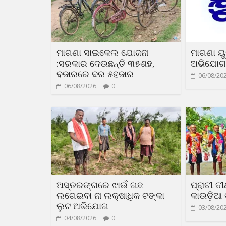
ମାଗଣା ସାଇକେଲ ଯୋଜନା
ମାଗଣା ୟୁନ
:ସରକାର ଦେଉଛନ୍ତି ୩୫ଶହ,
ଅଭିଯୋଗ
ବଜାରରେ ଦର ୫ହଜାର
06/08/20
06/08/2026
0
ଅସ୍ତରଙ୍ଗରେ ଝାଉଁ ଗଛ
ପ୍ରାଚୀ ତ
ଲଗେଇବା ନା ଲକ୍ଷାଧିକ ଟଙ୍କା
କାଉଡ଼ିଆ
ଲୁଟ ଅଭିଯୋଗ
03/08/20
04/08/2026
0