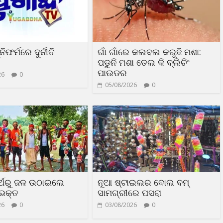
ିଫର୍ମରେ ଦୁର୍ନୀତି
ଗାଁ ଗାଁରେ କଲବଲ କରୁଛି ମଶା:
ପଡୁନି ମଶା ତେଲ କି ବ୍ଲିଚିଂ
ପାଉଡର
26
0
05/08/2026
0
ୀର୍ଥରୁ ଜଳ ଉଠାଇଲେ
ନୂଆ ଷ୍ଟାଇଲର ବୋଲ ବମ୍
 ଭକ୍ତ
ସାମଗ୍ରୀରେ ପସରା
26
0
03/08/2026
0