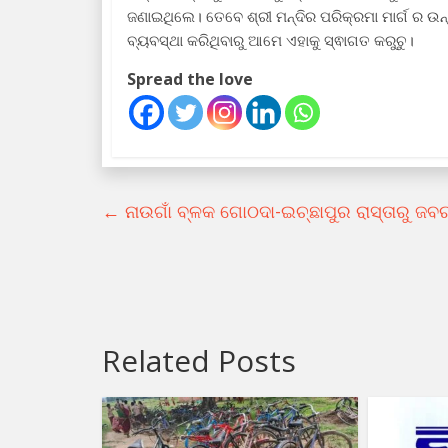
ଜଣାଇଥିଲେ। ତେବେ ଶ୍ରୀ ମନ୍ଦିର ପରିକ୍ରମା ମାର୍ଗ ର ଉନ୍
ବ୍ୟବସ୍ଥା କରିଥିବାରୁ ଆମେ ଏହାକୁ ସ୍ଵାଗତ କରୁଚୁ।
Spread the love
←
ନାଉଗାଁ ବ୍ଳକ ଗୋଠଦା-ଇଚ୍ଛାପୁର ରାସ୍ତାରୁ 
Related Posts