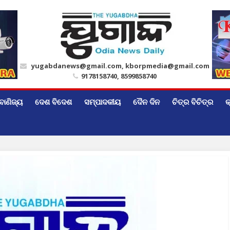
yugabdanews@gmail.com, kborpmedia@gmail.com
9178158740, 8599858740
ବାଣିଜ୍ୟ
ଦେଶ ବିଦେଶ
ସମ୍ପାଦକୀୟ
ଦୈନ ଦିନ
ଚିତ୍ର ବିଚିତ୍ର
କ