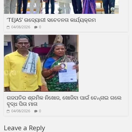
‘TEJAS’ ଉଦ୍ୟୋଗୀ ସଚେତନତା କାର୍ଯ୍ୟକ୍ରମ
04/08/2026
0
ଗଜପତିର ଶ୍ରମିକ ନିଖୋଜ, ଖୋଜିବା ପାଇଁ ଚେନ୍ନାଇ ଗଲେ
ବୃଦ୍ଧ ପିତା ମାତା
04/08/2026
0
Leave a Reply