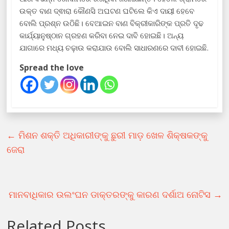
ଉକ୍ତ ବାଣ ଦ୍ଵାରା କୌଣସି ଅଘଟଣ ଘଟିଲେ କିଏ ଦାୟୀ ହେବେ
ବୋଲି ପ୍ରଶ୍ନ ଉଠିଛି। ବେଆଇନ ବାଣ ବିକ୍ରୀକାରିଙ୍କ ପ୍ରତି ଦୃଢ
କାର୍ଯ୍ୟାନୁଷ୍ଠାନ ଗ୍ରହଣ କରିବା ନେଇ ଦାବି ହୋଇଛି। ଅନ୍ୟ
ଯାଗାରେ ମଧ୍ୟ ଚଢ଼ାଉ କରାଯାଉ ବୋଲି ସାଧାରଣରେ ଦାବୀ ହୋଇଛି.
Spread the love
←
ମିଶନ ଶକ୍ତି ଅଧିକାରୀଙ୍କୁ ଛୁରୀ ମାଡ଼ ଖେଳ ଶିକ୍ଷକଙ୍କୁ
ଜେରା
ମାନବାଧିକାର ଉଲଂଘନ ଡାକ୍ତରଙ୍କୁ କାରଣ ଦର୍ଶାଅ ନୋଟିସ
→
Related Posts