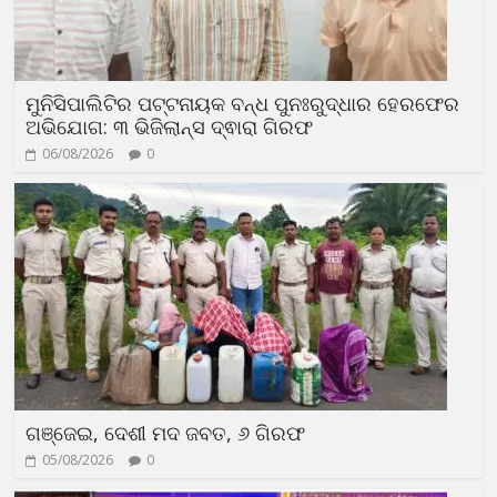
ମୁନିସିପାଲିଟିର ପଟ୍ଟନାୟକ ବନ୍ଧ ପୁନଃରୁଦ୍ଧାର ହେରଫେର
ଅଭିଯୋଗ: ୩ ଭିଜିଲାନ୍ସ ଦ୍ଵାରା ଗିରଫ
06/08/2026
0
ଗଞ୍ଜେଇ, ଦେଶୀ ମଦ ଜବତ, ୬ ଗିରଫ
05/08/2026
0