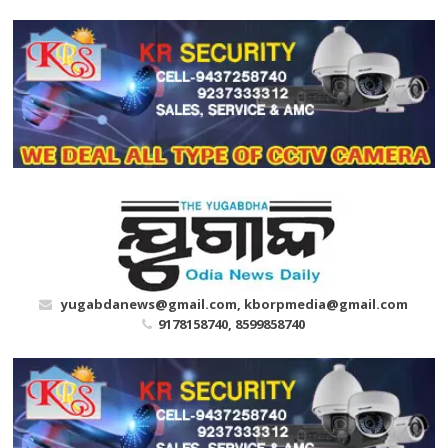
Skip
to
content
yugabdanews@gmail.com, kborpmedia@gmail.com
9178158740, 8599858740