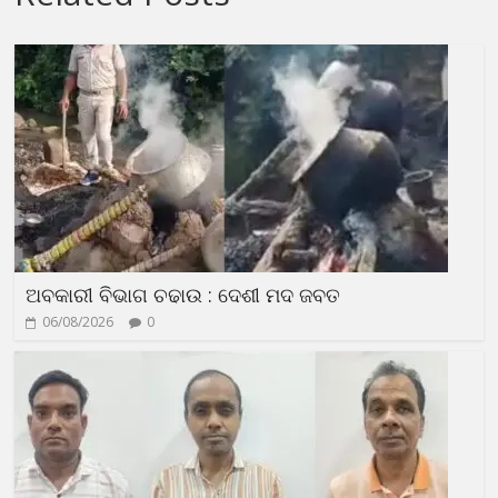
ଅବକାରୀ ବିଭାଗ ଚଢାଉ : ଦେଶୀ ମଦ ଜବତ
06/08/2026
0