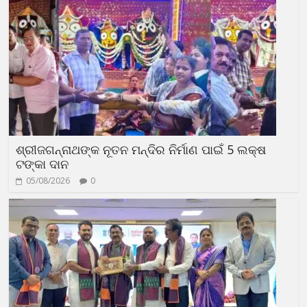
ଶ୍ରୀଜଗନ୍ନାଥଙ୍କ ନୂତନ ମନ୍ଦିର ନିର୍ମାଣ ପାଇଁ 5 ଲକ୍ଷ
ଟଙ୍କା ଦାନ
05/08/2026
0