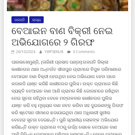
ଗଜପତି
ରାଜ୍ୟ
ବେଆଇନ ବାଣ ବିକ୍ରୀ ନେଇ
ଅଭିଯୋଗରେ ୨ ଗିରଫ
26/10/2024
YWPSENU8
0 Comments
ପାରଳାଖେମୁଣ୍ଡି, (ତାରିଣୀ ପ୍ରସାଦ ପଣ୍ଡା):ଗଜପତି ଜିଲ୍ଲା
କାଶୀନଗର ଥାନା ଅନ୍ତର୍ଗତ ସୀତାପୁର ଗ୍ରାମରେ ବିପୁଳ ପରିମାଣରେ
ବେଆଇନ ବାଣ ବିକ୍ରୀ ହେଉଥିବା ନେଇ ଅଭିଯୋଗ ହେବା ପରେ
କଡାକଡି ଯାଞ୍ଚ କରିଛି କାଶୀନଗର ପୁଲିସ। ଉକ୍ତ ଗ୍ରାମରେ କିଛି
ବ୍ୟକ୍ତି ବେଆଇନ ବାଣ ଆଣି ଗ୍ରାମର କିଛି ଗୋଦାମରେ ରଖିଥିବା
ନେଇ ସୂଚନା ରହିଥିବା ବେଳେ ମଙ୍ଗଳବାର କାଶୀନଗର ପୁଲିସ
ଯାଞ୍ଚ କରି ବହୁ ମୂଲ୍ୟର ବାଣ ଜବତ କରିବା ସହ ଦୁଇଜଣଙ୍କୁ ଗିରଫ
କରି ଷ୍ଟେସନ ଜୀମାରେ ଛଡାଯାଇଥିବା ଥାନା ଅଧିକାରୀ ସୁନୀଲ
ବେହେରା ସୂଚନା ଦେଇଛନ୍ତି। ପୁଣି ସ୍ଥାନୀୟ ଲୋକଙ୍କ ଅଭିଯୋଗ
କରିଛନ୍ତି ଉକ୍ତ ଗ୍ରାମରେ ୧୦ରୁ ଉର୍ଦ୍ଧ ଲୋକେ ବେଆଇନ ବାଣ
ଆଣି ବିଭିନ୍ନ ଗୋଦାମରେ ରଖିଥିବା ଜଣାଇଛନ୍ତି। ହେଲେ ଗ୍ରାମରେ