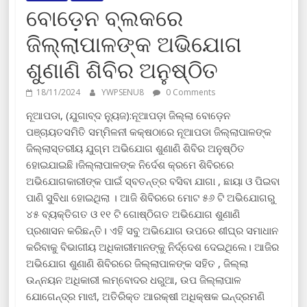
ବୋଡ଼େନ ବ୍ଲକରେ
ଜିଲ୍ଲାପାଳଙ୍କ ଅଭିଯୋଗ
ଶୁଣାଣି ଶିବିର ଅନୁଷ୍ଠିତ
18/11/2024
YWPSENU8
0 Comments
ନୂଆପଡା, (ଯୁଗାବ୍ଦ ନ୍ୟୁଜ):ନୂଆପଡ଼ା ଜିଲ୍ଲା ବୋଡ଼େନ
ପଞ୍ଚାୟତସମିତି ସମ୍ମିଳନୀ କକ୍ଷଠାରେ ନୂଆପଡା ଜିଲ୍ଲାପାଳଙ୍କ
ଜିଲ୍ଲାସ୍ତରୀୟ ଯୁଗ୍ମ ଅଭିଯୋଗ ଶୁଣାଣି ଶିବିର ଅନୁଷ୍ଠିତ
ହୋଇଯାଇଛି।ଜିଲ୍ଲାପାଳଙ୍କ ନିର୍ଦେଶ କ୍ରମେ ଶିବିରରେ
ଅଭିଯୋଗକାରୀଙ୍କ ପାଇଁ ସ୍ବତନ୍ତ୍ର ବସିବା ଯାଗା , ଛାୟା ଓ ପିଇବା
ପାଣି ସୁବିଧା ହୋଇଥିଲା । ଆଜି ଶିବିରରେ ମୋଟ ୫୬ ଟି ଅଭିଯୋଗରୁ
୪୫ ବ୍ୟକ୍ତିଗତ ଓ ୧୧ ଟି ଗୋଷ୍ଠିଗତ ଅଭିଯୋଗ ଶୁଣାଣି
ପ୍ରଶାସନ କରିଛନ୍ତି। ଏହି ସବୁ ଅଭିଯୋଗ ଉପରେ ଶୀଘ୍ର ସମାଧାନ
କରିବାକୁ ବିଭାଗୀୟ ଅଧିକାରୀମାନଙ୍କୁ ନିର୍ଦ୍ଦେଶ ଦେଇଥିଲେ। ଆଜିର
ଅଭିଯୋଗ ଶୁଣାଣି ଶିବିରରେ ଜିଲ୍ଲାପାଳଙ୍କ ସହିତ , ଜିଲ୍ଲା
ଉନ୍ନୟନ ଅଧିକାରୀ ଲମ୍ବୋଦର ଧରୁଆ, ଉପ ଜିଲ୍ଲାପାଳ
ଯୋଗେନ୍ଦ୍ର ମାଝୀ, ଅତିରିକ୍ତ ଆରକ୍ଷୀ ଅଧିକ୍ଷକ ଇନ୍ଦ୍ରମଣି