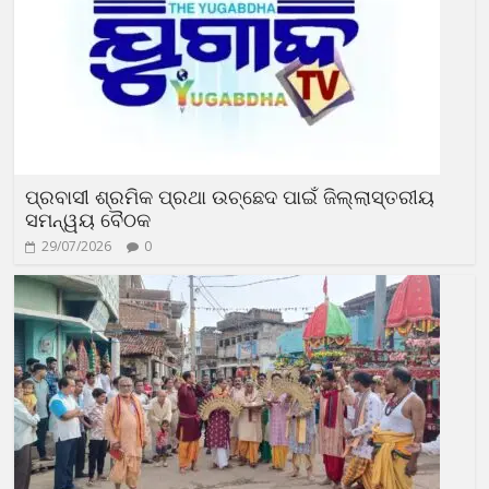
ପ୍ରବାସୀ ଶ୍ରମିକ ପ୍ରଥା ଉଚ୍ଛେଦ ପାଇଁ ଜିଲ୍ଲାସ୍ତରୀୟ
ସମନ୍ୱୟ ବୈଠକ
29/07/2026
0