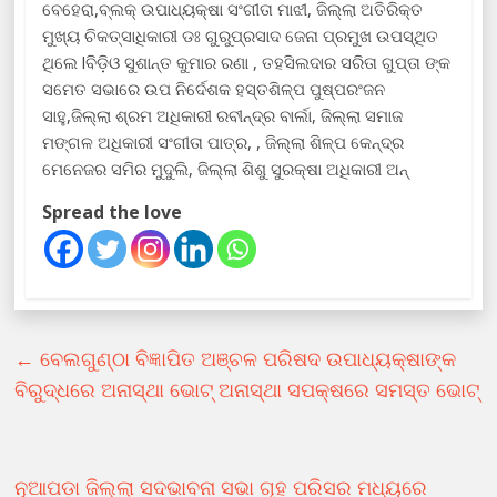
ବେହେରା,ବ୍ଲକ୍ ଉପାଧ୍ୟକ୍ଷା ସଂଗୀତା ମାଝୀ, ଜିଲ୍ଲା ଅତିରିକ୍ତ
ମୁଖ୍ୟ ଚିକତ୍ସାଧିକାରୀ ଡଃ ଗୁରୁପ୍ରସାଦ ଜେନା ପ୍ରମୁଖ ଉପସ୍ଥିତ
ଥିଲେ lବିଡ଼ିଓ ସୁଶାନ୍ତ କୁମାର ରଣା , ତହସିଲଦାର ସରିତା ଗୁପ୍ତା ଙ୍କ
ସମେତ ସଭାରେ ଉପ ନିର୍ଦେଶକ ହସ୍ତଶିଳ୍ପ ପୁଷ୍ପରଂଜନ
ସାହୁ,ଜିଲ୍ଲା ଶ୍ରମ ଅଧିକାରୀ ରବୀନ୍ଦ୍ର ବାର୍ଲା, ଜିଲ୍ଲା ସମାଜ
ମଙ୍ଗଳ ଅଧିକାରୀ ସଂଗୀତା ପାତ୍ର, , ଜିଲ୍ଲା ଶିଳ୍ପ କେନ୍ଦ୍ର
ମେନେଜର ସମିର ମୁଦୁଲି, ଜିଲ୍ଲା ଶିଶୁ ସୁରକ୍ଷା ଅଧିକାରୀ ଅନ୍
Spread the love
←
ବେଲଗୁଣ୍ଠା ବିଜ୍ଞାପିତ ଅଞ୍ଚଳ ପରିଷଦ ଉପାଧ୍ୟକ୍ଷାଙ୍କ
ବିରୁଦ୍ଧରେ ଅନାସ୍ଥା ଭୋଟ୍ ଅନାସ୍ଥା ସପକ୍ଷରେ ସମସ୍ତ ଭୋଟ୍
ନୂଆପଡ଼ା ଜିଲ୍ଲା ସଦଭାବନା ସଭା ଗୃହ ପରିସର ମଧ୍ୟରେ