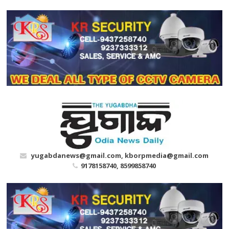
Skip
to
content
yugabdanews@gmail.com, kborpmedia@gmail.com
9178158740, 8599858740