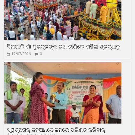
ସିନାପାଲି ମାଁ ସୁଭଦ୍ରଙ୍କ ରଥ ଟାଣିଲେ ମହିଳା ଶ୍ରଦ୍ଧାଳୁ
17/07/2026
0
ସ୍ୱଚ୍ଛତାକୁ ଜନଆନ୍ଦୋଳନରେ ପରିଣତ କରିବାକୁ