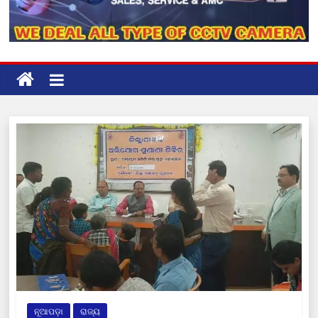
ନୂଆପଡ଼ା
ରାଜ୍ୟ