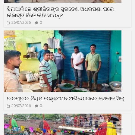
ସିନାପାଲିରେ ଶ୍ରୀଜିଉଙ୍କ ସୁନାବେଶ ଅଧରପଣା ପରେ
ନୀଳାଦ୍ରି ବିଜେ ନୀତି ସଂପନ୍ନ
26/07/2026
0
ବାରମ୍ବାର ନିୟମ ଉଲ୍ଲଂଘନ ଅଭିଯୋଗରେ ଦୋକାନ ସିଲ୍
20/07/2026
0