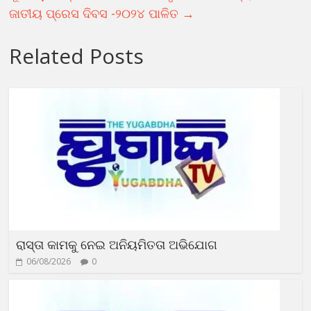
ଜାତୀୟ ପ୍ରେସ ଦିବସ -୨୦୨୪ ପାଳିତ
→
Related Posts
ରାସ୍ତା କାମକୁ ନେଇ ଅନିୟମିତତା ଅଭିଯୋଗ
06/08/2026
0