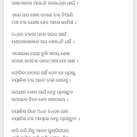
ପଞ୍ଚସାଗର ଆସନ୍ତି ନରେନ୍ଦ୍ର ଧାଇଁ ।
ଏଣେ ଚାପ ଖେଳ ତେଣେ ଚକ ତିଆରି
ଅଖ ଚକ ଯୋଖା ହେବ ଆସେ ଭଉଁରୀ ।
ଚନ୍ଦନ ଚକଡା ପରେ ଜଗତ ସାଇଁ
ମଣ୍ଡଳାକାରରେ ଚାପ ଖେଳନ୍ତି ଯହିଁ ।
ଏକୋଇଶ ଘେରା ବୁଲି ସମୟ ଶେଷ
ତେଣେ ରଥଚକ ଡାକେ ଆସ ମୋ ପାଶ ।
ଫେରିବା ବାଟରେ ଚାହିଁ ଦେବ ହେ ପ୍ରଭୁ
ବୟାଳିଶ ଚକ ଆମେ ଗଢା ହୋଇବୁ।
ରଥଯାତ ସେବା ପାଇଁ ହେବୁ ପ୍ରସ୍ତୁତ
ରଥପରେ ବିଜେ ହେବ ଜଗତନାଥ ।
ବୟାଳିଶ ଦିନେ ଅନ୍ତ ଚନ୍ଦନ ଯାତ
ବୟାଳିଶ ଚକ ଆମ୍ଭେ ହେବୁ ପ୍ରସ୍ତୁତ ।
ଗଡି ଗଡି ଯିବୁ ଆମେ ଗୁଣ୍ଡିଚାଘର