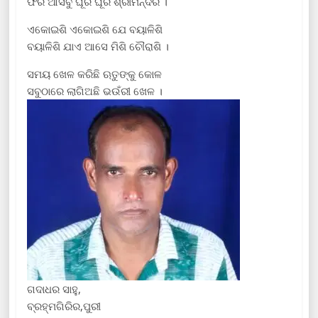
ଫରି ଆସିବୁ ଘୂରି ଘୂରି ଶ୍ରୀମନ୍ଦିର ।
ଏକୋଇଶି ଏକୋଇଶି ଯେ ବୟାଳିଶି
ବୟାଳିଶି ଯାଏ ଆସେ ମିଶି ଚୌରାଶି ।
ସମୟ ଖେଳ କରିଛି ଋତୁଙ୍କୁ କୋଳ
ସବୁଠାରେ ଲାଗିଅଛି ଭଉଁରୀ ଖେଳ ।
ଗଦାଧର ସାହୁ,
ବ୍ରହ୍ମଗିରିର,ପୁରୀ