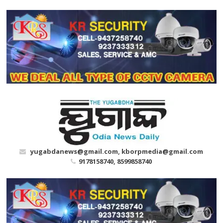
Skip
to
content
yugabdanews@gmail.com, kborpmedia@gmail.com
9178158740, 8599858740