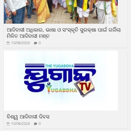
ଆଦିବାସୀ ଅଧିକାର, ଭାଷା ଓ ସଂସ୍କୃତି ସୁରକ୍ଷା ପାଇଁ ଗର୍ଜିଲା
ମିଳିତ ଆଦିବାସୀ ମଞ୍ଚ
10/08/2026
0
ବିଶ୍ୱ ଆଦିବାସୀ ଦିବସ
10/08/2026
0