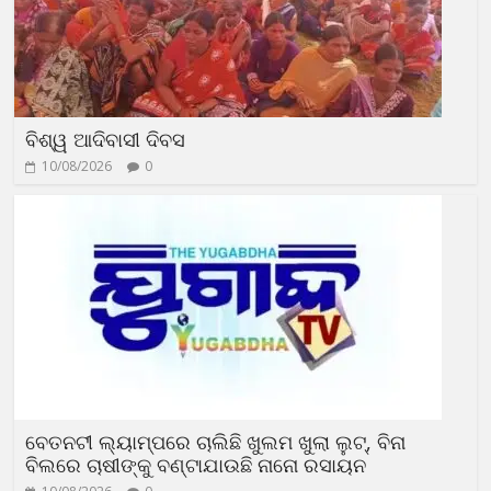
ବିଶ୍ୱ ଆଦିବାସୀ ଦିବସ
10/08/2026
0
ବେତନଟୀ ଲ୍ୟାମ୍ପରେ ଚାଲିଛି ଖୁଲମ ଖୁଲା ଲୁଟ୍, ବିନା
ବିଲରେ ଚାଷୀଙ୍କୁ ବଣ୍ଟାଯାଉଛି ନାନୋ ରସାୟନ