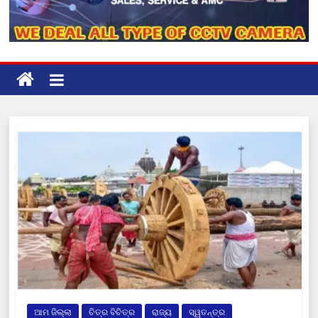
ଆମ ଜିଲ୍ଲା
ଚିତ୍ର ବିଚିତ୍ର
ରାଜ୍ୟ
ସ୍ୱତନ୍ତ୍ର