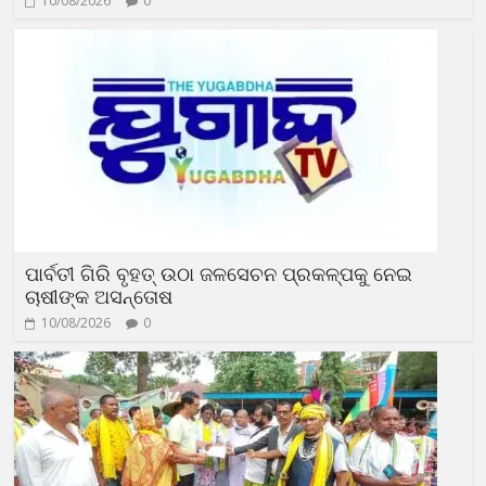
10/08/2026
0
ପାର୍ବତୀ ଗିରି ବୃହତ୍ ଉଠା ଜଳସେଚନ ପ୍ରକଳ୍ପକୁ ନେଇ
ଚାଷୀଙ୍କ ଅସନ୍ତୋଷ
10/08/2026
0