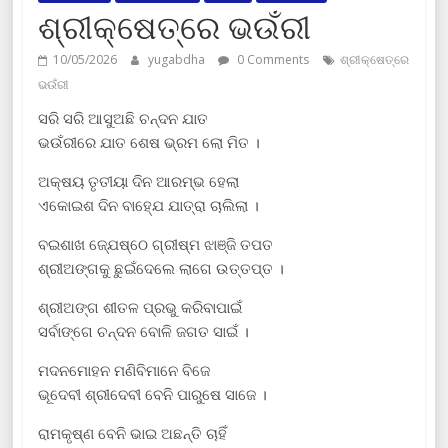
ଶ୍ରୀକ୍ଷେତ୍ରେ ଭଉଁରୀ
10/05/2026
yugabdha
0 Comments
ଶ୍ରୀକ୍ଷେତ୍ରେ
ଭଉଁରୀ
ସରି ସରି ଆସୁଅଛି ଚନ୍ଦନ ଯାତ
ଭଉଁରୀରେ ଯାତ ଶେଷ ଭ୍ରମ ଲୋ ମିତ ।
ଅକ୍ଷୟ ତୃତୀୟା ଦିନ ଆରମ୍ଭ ହେଲା
ଏକୋଇଶ ଦିନ ବାହ୍ଯେ ଯାତ୍ରା ଚାଲିଲା ।
ବଇଶାଖ ଜ୍ଯେଷ୍ଠେ ଗ୍ରୀଷ୍ମ ଝାଞ୍ଜି ତପତ
ଶ୍ରୀଅଙ୍ଗକୁ ଛୁଇଁଦେଲେ ଲାଗେ ଉତ୍ତପ୍ତ ।
ଶ୍ରୀଅଙ୍ଗ ଶୀତଳ ପ୍ରଭୁ କରିବାପାଇଁ
ସର୍ବାଙ୍ଗେ ଚନ୍ଦନ ବୋଳି ଜଗତ ସାଇଁ ।
ମଦନମୋହନ ମଣିବିମାନେ ବିଜେ
ଭୂଦେବୀ ଶ୍ରୀଦେବୀ ବେନି ପାରୁଷେ ସାଜେ ।
ରାମକୃଷ୍ଣ ବେନି ଭାଇ ଅଛନ୍ତି ଚାହିଁ