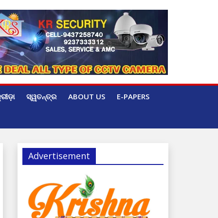
୍ରୀଡ଼ା
ସ୍ୱତନ୍ତ୍ର
ABOUT US
E-PAPERS
Advertisement