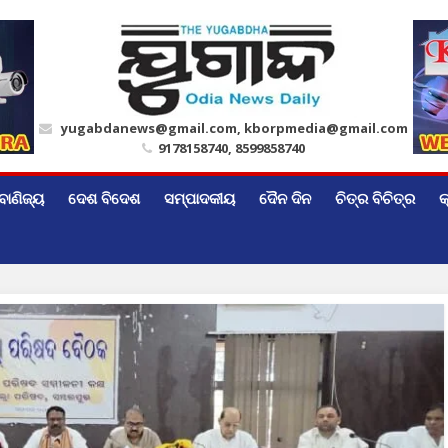
yugabdanews@gmail.com, kborpmedia@gmail.com
9178158740, 8599858740
ବାଣିଜ୍ୟ
ଦେଶ ବିଦେଶ
ସମ୍ପାଦକୀୟ
ଦୈନ ଦିନ
ଚିତ୍ର ବିଚିତ୍ର
କ