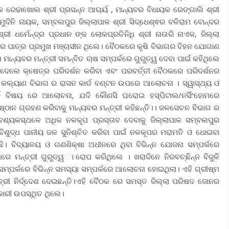
 ରେଢାଖୋଲ ଶ୍ରୀ ପ୍ରସନ୍ନ ଆଚାର୍ୟ , ମାନ୍ୟବର ବିଧାୟକ ରେଙ୍ଗାଲି ଶ୍ରୀ
ୁମୁଦିନି ନାୟକ, ସମ୍ବଲପୁର ଜିଲ୍ଲାପାଳ ଶ୍ରୀ ସିଦ୍ଧେଶ୍ଵର ବଳିରାମ ବୋନ୍ଦର
ରୀ ଧର୍ମେନ୍ଦ୍ର ପ୍ରଧାନ ଙ୍କ ଲୋକପ୍ରତିନିଧି ଶ୍ରୀ ନାଉରି ନାଏକ, ଜିଲ୍ଲା
ମାର ପାତ୍ର ପ୍ରମୁଖ ମଞ୍ଚାସୀନ ଥିଲେ। ବୈଠକରେ କୃଷି ବିଭାଗର ବିହନ ଯୋଗାଣ
ାନ୍ୟବର ମନ୍ତ୍ରୀ ସମନ୍ବିତ ଚାଷ ସମ୍ପର୍କରେ ଗୁରୁତ୍ୱ ଦେବା ପାଇଁ କହିଥିଲେ
ଦେଲେ କ୍ଷେତ୍ର ପରିଦର୍ଶନ କରିବା ଏବଂ ପରବର୍ତ୍ତୀ ବୈଠକରେ ପରିଦର୍ଶନର
କଲ୍ୟାଣ ବିଭାଗ ର ରାସନ କାର୍ଡ ବଣ୍ଟନ ଉପରେ ଆଲୋଚନା । ସ୍ୱାସ୍ଥ୍ୟ ଓ
ର୍ଡ ବିଷୟ ରେ ଆଲୋଚନା, ଯଦି କୌଣସି ଘରୋଇ ହସ୍ପିଟାଲ/ନର୍ସିଂହୋମରେ
ଷ୍ଠାନ ଗ୍ରହଣ କରିବାକୁ ମାନ୍ୟବର ମନ୍ତ୍ରୀ କହିଛନ୍ତି।। ଜଳସେଚନ ବିଭାଗ ର
ଶ୍ୟକସ୍ଥଳେ ଅଧିକ ନଳକୂପ ପ୍ରସ୍ତାବ ଦେବାକୁ ଜିଲ୍ଲାପାଳ ସମ୍ବଲପୁର
ତ ବିଶୁଦ୍ଧ ପାନୀୟ ଜଳ ସୁନିଶ୍ଚିତ କରିବା ପାଇଁ ନଳକୂପର ମରାମତି ଓ ଧୋଇବା
ାଇଛି। ବିଦ୍ୟାଳୟ ଓ ଗଣଶିକ୍ଷା ଅଧୀନରେ ଥିବା ବିଭିନ୍ନ ଯୋଜନା ସମ୍ପର୍କରେ
ମନ୍ତ୍ରୀ ଗୁରୁତ୍ୱ ାରୋପ କରିଥିଲେ । ଖରାଦିନେ ନିରବଚ୍ଛିନ୍ନ ବିଜୁଳି
ମ୍ପର୍କରେ ବିଭିନ୍ନ ସମସ୍ୟା ସମ୍ପର୍କରେ ଆଲୋଚନା ହୋଇଥିଲା। ଏହି ଗ୍ରୀଷ୍ମ
୍ତ୍ରୀ ନିର୍ଦ୍ଦେଶ ଦେଇଛନ୍ତି।ଏହି ବୈଠକ ରେ ସମସ୍ତ ଜିଲ୍ଲା ପରିଷଦ ଜୋନର
କାରୀ ଉପସ୍ଥିତ ଥିଲେ।