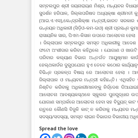
ସମ୍ବଲପୁର ଶ୍ରୀ ଜୟନାରାୟଣ ମିଶ୍ର, ମାନ୍ୟବର ବିଧାୟକ
ସୁଦର୍ଶନ ହରିପାଳ, ଜିଲ୍ଳାପରିଷଦ ଅଧ୍ୟକ୍ଷା ଶ୍ରୀମତୀ କ
(ଆଇ.ଏ.ଏସ),କେନ୍ଦ୍ରଶିକ୍ଷା ମନ୍ତ୍ରୀ,ଭାରତ ସରକାର ଶ୍
ଉନ୍ନୟନ ଅଧିକାରୀ (ସିଡ଼ିଓ-କମ-ଇଓ) ଶ୍ରୀ ପ୍ରସନ୍ନ କୁ
ରାସାୟନିକ ସାର, ପିଏମ-କିସାନ ଉପରେ ଆଲୋଚନା ହେଲା । ମ
। ଜିଲ୍ଲାପାଳ ସମ୍ବଲପୁର ସମସ୍ତ ଅଧିକାରୀକୁ ଆଦେଶ 
ଫଟୋ ଅଂଶୀଦାର କରିବା କହିଥିଲେ । ଯୋଗାଣ ଓ ଖାଉଟି 
ପରିବାର କଲ୍ୟାଣ ବିଭାଗ ଅନ୍ତର୍ଗତ ଆୟୁଷ୍ମାନ କା
ହେଲ୍ଥକାର୍ଡର ଦୁରୁପଯୋଗ ହୁଏ ତେବେ କଠୋର କାର୍ଯ୍ୟାନୁ
ବିଭିନ୍ନ ପ୍ରକଳ୍ପ ବିଷୟ ରେ ଆଲୋଚନା ହେଲା । ଆବ
ଜିଲ୍ଲାପାଳ ଓ ମାନ୍ୟବର ମନ୍ତ୍ରୀ କହିଛନ୍ତି। ଏଥିସହି
ନିଶ୍ଚିତ କରିବାକୁ ଅଧିକାରୀମାନଙ୍କୁ ନିର୍ଦ୍ଦେଶ ଦିଆଯ
ଆଲୋଚନା ଆବଶ୍ୟକସ୍ଥଳେ ସ୍କୁଲର ପୁନରୁଦ୍ଧାର ଉପରେ 
ଯୋଗାଣ ସମ୍ପର୍କରେ ଆଲୋଚନା ହେବା ସହ ବିଦ୍ୟୁତ୍ କାଟ ସ
ଋତୁରେ କୌଣସି ବିଜୁଳି କାଟ୍ ନ କରିବାକୁ ମାନ୍ୟବର ମନ
ସଦସ୍ୟ/ସଦସ୍ୟା, ସମସ୍ତ ଲାଇନ ବିଭାଗର ବିଭାଗୀୟ ଅଧି
Spread the love