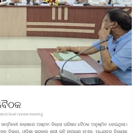
 ବୈଠକ
strict level review meeting
 ସମ୍ମିଳନୀ କକ୍ଷରେ ଅଷ୍ଟମ ଜିଲ୍ଲା ପରିଷଦ ବୈଠକ ଅନୁଷ୍ଠିତ ହୋଇଥିଲା।
 ଜଳ ବିଭାଗ, ଓଡିଶା ସରକାର ଶ୍ରୀ ରବି ନାରାୟଣ ନାଏକ, ମାନ୍ୟବର ବିଧାୟକ