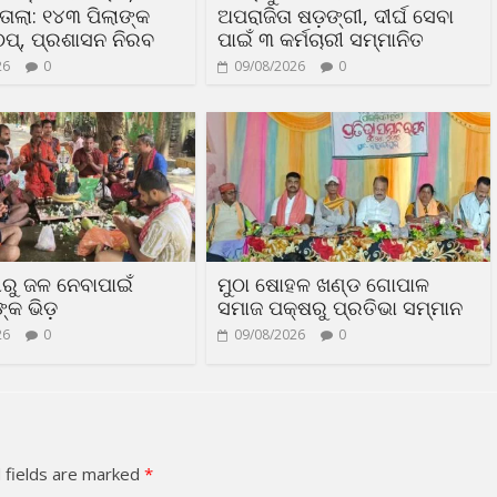
ତାଲା: ୧୪୩ ପିଲାଙ୍କ
ଅପରାଜିତା ଷଡ଼ଙ୍ଗୀ, ଦୀର୍ଘ ସେବା
ଠପ୍, ପ୍ରଶାସନ ନିରବ
ପାଇଁ ୩ କର୍ମଚାରୀ ସମ୍ମାନିତ
26
0
09/08/2026
0
ୀରୁ ଜଳ ନେବାପାଇଁ
ମୁଠା ଷୋହଳ ଖଣ୍ଡ ଗୋପାଳ
କ ଭିଡ଼
ସମାଜ ପକ୍ଷରୁ ପ୍ରତିଭା ସମ୍ମାନ
26
0
09/08/2026
0
 fields are marked
*