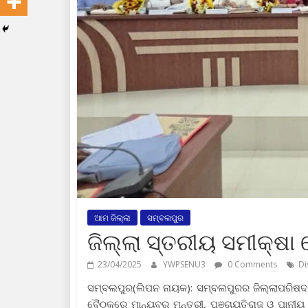
ଆମ ଜିଲ୍ଲା
ସମ୍ବଲପୁର
ଜିଲ୍ଲା ସ୍ତରୀୟ ସମୀକ୍ଷା
23/04/2025
YWPSENU3
0 Comments
Di
ସମ୍ବଲପୁର(ଲିପନ ନାୟକ): ସମ୍ବଲପୁରର ଜିଲ୍ଲାପରିଷଦ
ବୈଠକରେ ମାନ୍ୟବର ମନ୍ତ୍ରୀ, ପଞ୍ଚାୟତିରାଜ ଓ ପାନୀୟ