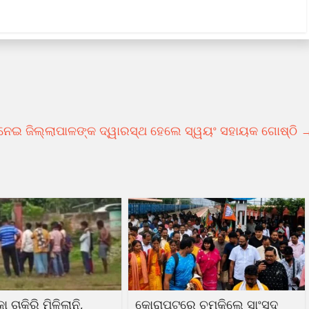
 ନେଇ ଜିଲ୍ଲାପାଳଙ୍କ ଦ୍ୱାରସ୍ଥ ହେଲେ ସ୍ୱୟଂ ସହାୟକ ଗୋଷ୍ଠି
ା ଚାକିରି ମିଳିଲାନି,
କୋରାପୁଟରେ ଚମକିଲେ ସାଂସଦ