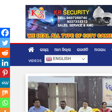
Skip
to
content
ରାଜ୍ୟ
ଆମ ଜିଲ୍ଲା
ରାଜନୀତି
ଅପରାଧ
ENGLISH
VIDEOS