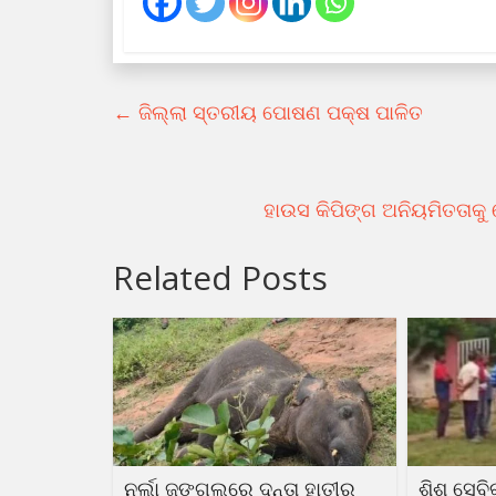
←
ଜିଲ୍ଲା ସ୍ତରୀୟ ପୋଷଣ ପକ୍ଷ ପାଳିତ
ହାଉସ କିପିଙ୍ଗ ଅନିୟମିତତାକୁ
Related Posts
ନର୍ଲା ଜଙ୍ଗଲରେ ଦନ୍ତା ହାତୀର
ଶିଶୁ ସେବିକ