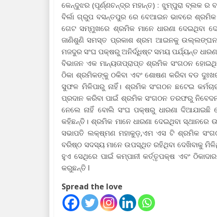
କେନ୍ଦୁଝର (ପୂର୍ଣ୍ଣଚନ୍ଦ୍ର ମହାନ୍ତ) : ଝୁମ୍ପୁରା ବ୍ଲକ
ବିର୍ଲା ଗ୍ରୁପ ବସନ୍ତପୁର ରେ ବେଆଇନ ଭାବରେ ଶ୍ରମି
ଗେଟ ସମ୍ମୁଖରେ ଶ୍ରମିକ ମାନେ ଧାରଣା ଦେଇଥିବା ଦେଖିବ
ଜାଣିଶୁଣି ସମସ୍ତ ପ୍ରକାଶ ଶ୍ରମ ଆଇନକୁ ଉଲ୍ଲଙ୍ଘନ 
ମଜଦୁର ସଂଘ ପକ୍ଷରୁ ଅନିର୍ଦ୍ଧିଷ୍ଟ ସମୟ ପର୍ଯ୍ୟନ୍ତ ଧ
ବିଭାଜନ ଏକ ମାନ୍ୟତାପ୍ରାପ୍ତ ଶ୍ରମିକ ସଂଗଠନ ହୋଇଥିଲ
ଠିକା ଶ୍ରମିକଙ୍କୁ ଠକିବା ଏବଂ ଶୋଷଣ କରିବା ବଡ ଦୁଃଖ
ସୁଫଳ ମିଳିପାରୁ ନାହିଁ। ଶ୍ରମିକ ସଂଗଠନ ଛଟେଇ କର୍ମଚ
ପ୍ରଦାନ କରିବା ପାଇଁ ଶ୍ରମିକ ସଂଗଠନ ତରଫରୁ ନିବେଦନ କର
ନେଲେ ନାହିଁ ବୋଲି ସଂଘ ପକ୍ଷରୁ ଧାରଣା ଦିଆଯାଇଛି 
କହିଛନ୍ତି। ଶ୍ରମିକ ମାନେ ଧାରଣା ଦେଇଥିବା ସ୍ଥାନରେ
ସଭାପତି ଲକ୍ଷ୍ମଣ ମହାକୁଡ଼,ଏମ ଏସ ଟି ଶ୍ରମିକ ସଂ
ବରିଷ୍ଠ ସଦସ୍ୟ ମାନେ ଉପସ୍ଥିତ ରହିଥିବା ଦେଖିବାକୁ ମିଳ
ହୁଏ ସେଥିରେ ପାଇଁ କମ୍ପାନୀ କର୍ତ୍ତୃପକ୍ଷ ଏବଂ ଠିକାଦ
କରୁଛନ୍ତି l
Spread the love