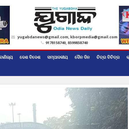
yugabdanews@gmail.com, kborpmedia@gmail.com
9178158740, 8599858740
ବାଣିଜ୍ୟ
ଦେଶ ବିଦେଶ
ସମ୍ପାଦକୀୟ
ଦୈନ ଦିନ
ଚିତ୍ର ବିଚିତ୍ର
କ