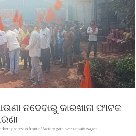
ାଉଣା ନଦେବାରୁ କାରଖାନା ଫାଟକ
ାରଣା
rkers protest in front of factory gate over unpaid wages