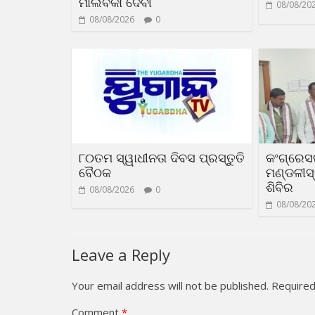
ମାଲବିକା ଦେବୀ
08/08/20
08/08/2026
0
୮୦ତମ ସ୍ୱାଧୀନତା ଦିବସ ପ୍ରସ୍ତୁତି
କଂଗ୍ରେସର
ବୈଠକ
ମଣ୍ଡଳୀସ
ଶିବିର
08/08/2026
0
08/08/20
Leave a Reply
Your email address will not be published.
Required
Comment
*