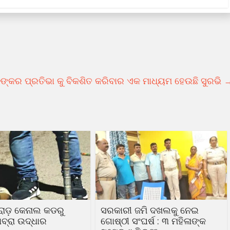
ନଙ୍କର ପ୍ରତିଭା କୁ ବିକଶିତ କରିବାର ଏକ ମାଧ୍ୟମ ହେଉଛି ସୁରଭି
ରୋଡ଼ କେନାଲ କଡରୁ
ସରକାରୀ ଜମି ଦଖଲକୁ ନେଇ
ବ୍ରା ଉଦ୍ଧାର
ଗୋଷ୍ଠୀ ସଂଘର୍ଷ : ୩ ମହିଳାଙ୍କ