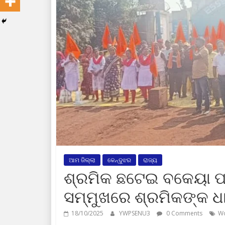
ଆମ ଜିଲ୍ଲା
କେନ୍ଦୁଝର
ରାଜ୍ୟ
ଶ୍ରମିକ ଛଟେଇ ବକେୟା ପ
ସମ୍ମୁଖରେ ଶ୍ରମିକଙ୍କ ଧ
18/10/2025
YWPSENU3
0 Comments
Wo