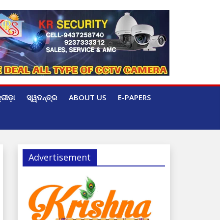
୍ରୀଡ଼ା
ସ୍ୱତନ୍ତ୍ର
ABOUT US
E-PAPERS
Advertisement