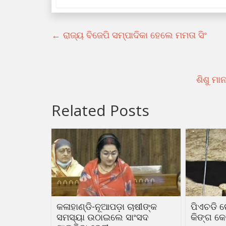
←
ରାଜ୍ୟ ବିଜେପି ସମ୍ପାଦିକା ହେଲେ ମମତା ସିଂ
ଶିଶୁ ମା
Related Posts
କଳାହାଣ୍ଡି-ନୂଆପଡ଼ା ଚାଷୀଙ୍କ
ପିଏଚଡି 
ସମସ୍ୟା ଉଠାଇଲେ ସାଂସଦ
କିଙ୍ଗ କୋ