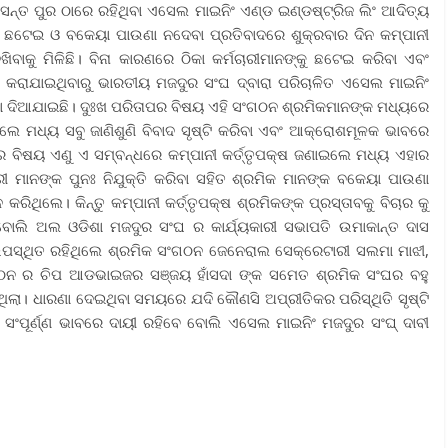
 ର ବସନ୍ତ ପୁର ଠାରେ ରହିଥିବା ଏସେଲ ମାଇନିଂ ଏଣ୍ଡ ଇଣ୍ଡଷ୍ଟ୍ରିଜ ଲିଂ ଆଦିତ୍ୟ
କ ଛଟେଇ ଓ ବକେୟା ପାଉଣା ନଦେବା ପ୍ରତିବାଦରେ ଶୁକ୍ରବାର ଦିନ କମ୍ପାନୀ
ାକୁ ମିଳିଛି। ବିନା କାରଣରେ ଠିକା କର୍ମଚାରୀମାନଙ୍କୁ ଛଟେଇ କରିବା ଏବଂ
କରାଯାଇଥିବାରୁ ଭାରତୀୟ ମଜଦୁର ସଂଘ ଦ୍ବାରା ପରିଚାଳିତ ଏସେଲ ମାଇନିଂ
ାରଣା ଦିଆଯାଇଛି। ଦୁଃଖ ପରିତାପର ବିଷୟ ଏହି ସଂଗଠନ ଶ୍ରମିକମାନଙ୍କ ମଧ୍ୟରେ
େ ମଧ୍ୟ ସବୁ ଜାଣିଶୁଣି ବିବାଦ ସୃଷ୍ଟି କରିବା ଏବଂ ଆକ୍ରୋଶମୂଳକ ଭାବରେ
ର ବିଷୟ ଏଣୁ ଏ ସମ୍ବନ୍ଧରେ କମ୍ପାନୀ କର୍ତ୍ତୃପକ୍ଷ ଜଣାଇଲେ ମଧ୍ୟ ଏହାର
ାରୀ ମାନଙ୍କ ପୁନଃ ନିଯୁକ୍ତି କରିବା ସହିତ ଶ୍ରମିକ ମାନଙ୍କ ବକେୟା ପାଉଣା
ିଥିଲେ। କିନ୍ତୁ କମ୍ପାନୀ କର୍ତ୍ତୃପକ୍ଷ ଶ୍ରମିକଙ୍କ ପ୍ରସ୍ତାବକୁ ବିଚାର କୁ
ବୋଲି ଅଲ ଓଡିଶା ମଜଦୁର ସଂଘ ର କାର୍ଯ୍ୟକାରୀ ସଭାପତି ଉମାକାନ୍ତ ଦାସ
 ଉପସ୍ଥିତ ରହିଥିଲେ ଶ୍ରମିକ ସଂଗଠନ ଜେନେରାଲ ସେକ୍ରେଟାରୀ ସଲମା ମାଝୀ,
ଗଠନ ର ଚିପ ଆଡଭାଇଜର ସଞ୍ଜୟ ହାଁସଦା ଙ୍କ ସମେତ ଶ୍ରମିକ ସଂଘର ବହୁ
ିଥିଲା। ଧାରଣା ଦେଇଥିବା ସମୟରେ ଯଦି କୌଣସି ଅପ୍ରୀତିକର ପରିସ୍ଥିତି ସୃଷ୍ଟି
ାର ସଂପୂର୍ଣ୍ଣ ଭାବରେ ଦାୟୀ ରହିବେ ବୋଲି ଏସେଲ ମାଇନିଂ ମଜଦୁର ସଂଘ୍ ଦାବୀ